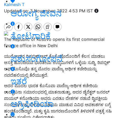
Kalmesh T
ಆರೋಗ್ಯ ಜೀವನ
Updated on: 3 November, 2022 4:53 PM IST
ತೋಟಗಾರಿಕೆ
The Republic of Kosovo opens its first commercial
finance office in New Delhi
ಪಶುಸಂಗೋಪನೆ
ಯುರೋಪ್‌ನ ರಿಪಬ್ಲಿಕ್ ಆಫ್ ಕೊಸೊವೊದೊಂದಿಗೆ ಕೆಲಸ ಮಾಡಲು
ಆಸಕ್ತಿ ಹೊಂದಿರುವ ಭಾರತೀಯ ಉದ್ಯಮಿಗಳಿಗೆ ಒಳ್ಳೆಯ ಸುದ್ದಿ. ರಿಪಬ್ಲಿಕ್
ಆಫ್ ಕೊಸೊವೊ ತನ್ನ ಮೊದಲ ವಾಣಿಜ್ಯ ಆರ್ಥಿಕ ಕಚೇರಿಯನ್ನು
ನವದೆಹಲಿಯಲ್ಲಿ ತೆರೆಯುತ್ತದೆ.
ಇತರೆ
ಅದರ ಮೊದಲ ಭಾರತ ಕೊಸೊವಾ ವಾಣಿಜ್ಯ-ಆರ್ಥಿಕ ಕಚೇರಿಯ
ಉದ್ಘಾಟನಾ ಸಮಾರಂಭದಲ್ಲಿ ಮಾತನಾಡುತ್ತಾ, ಅದರ ಡೈರೆಕ್ಟರ್ ಜನರಲ್
ಪಾಯಲ್ ಕನೋಡಿಯಾ ಅವರು ಎರಡೂ ದೇಶಗಳ ನಡುವೆ ದ್ವಿಪಕ್ಷೀಯ
ಅಗ್ರಿಪೀಡಿಯಾ
ಸಂಬಂಧಗಳನ್ನು ಬೆಳೆಸಲು ಸಹಾಯ ಮಾಡುವ ವಿವಿಧ ಅವಕಾಶಗಳ ಬಗ್ಗೆ
ಹಂಚಿಕೊಂಡಿದ್ದಾರೆ. ಮತ್ತು ಕೃಷಿ ಜಾಗರಣದೊಂದಿಗೆ ತಿಳಿವಳಿಕೆ ಪತ್ರಕ್ಕೆ ಸಹಿ
ಹಾಕಿದ್ದು ಸಂಜೆಯ ವಿಶೇಷವಾಗಿತ್ತು.