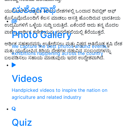
ಯಶೋಗಾಥೆ
ಯುರೋಪ್‌ನ ಅತ್ಯಂತ ಕಿರಿಯ ದೇಶಗಳಲ್ಲಿ ಒಂದಾದ ರಿಪಬ್ಲಿಕ್ ಆಫ್
ಕೊಸೊವೊದೊಂದಿಗೆ ಕೆಲಸ ಮಾಡಲು ಆಸಕ್ತಿ ಹೊಂದಿರುವ ಭಾರತೀಯ
ಉದ್ಯಮಿಗಳಿಗೆ ಒಳ್ಳೆಯ ಸುದ್ದಿ ಬರುತ್ತಿದೆ. ಏಕೆಂದರೆ ಅದು ತನ್ನ ಮೊದಲ
Photo Gallery
ವಾಣಿಜ್ಯ ಆರ್ಥಿಕ ಕಚೇರಿಯನ್ನು ನವದೆಹಲಿಯಲ್ಲಿ ತೆರೆಯುತ್ತದೆ.
ಆರ್ಥಿಕ ಸಹಕಾರವನ್ನು ಉತ್ತೇಜಿಸಲು ಮತ್ತು ವಿಶ್ವದ ಅತಿದೊಡ್ಡ ಕೃಷಿ ದೇಶ
We capture the best photos around events,
ಮತ್ತು ಯುರೋಪಿನ ಕಿರಿಯ ದೇಶಗಳ ನಡುವಿನ ಸಂಬಂಧಗಳನ್ನು
exhibitions happening across the country
ಬಲಪಡಿಸಲು ಸಹಾಯ ಮಾಡುವುದು ಇದರ ಉದ್ದೇಶವಾಗಿದೆ.
Videos
Handpicked videos to inspire the nation on
agriculture and related industry
Quiz