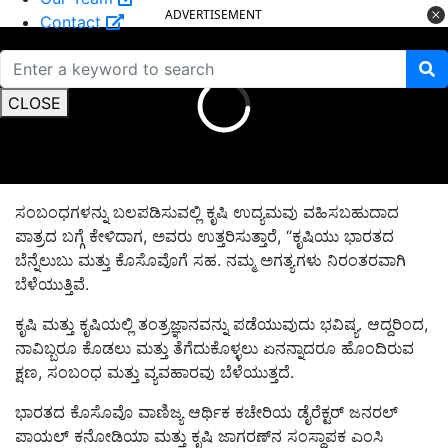
ADVERTISEMENT
Contact
CLOSE
ಸಂಬಂಧಗಳನ್ನು ಬಲಪಡಿಸುವಲ್ಲಿ ಕೃಷಿ ಉದ್ಯಮವು ವಹಿಸಬಹುದಾದ
ಪಾತ್ರದ ಬಗ್ಗೆ ಕೇಳಿದಾಗ, ಅವರು ಉತ್ತರಿಸುತ್ತಾರೆ, “ಕೃಷಿಯು ಭಾರತದ
ಬೆನ್ನೆಲುಬು ಮತ್ತು ಕೊಸೊವೊಗೆ ಸಹ. ನಮ್ಮ ಅಗತ್ಯಗಳು ನಿರಂತರವಾಗಿ
ಬೆಳೆಯುತ್ತಿವೆ.
ಕೃಷಿ ಮತ್ತು ಕೃಷಿಯಲ್ಲಿ ತಂತ್ರಜ್ಞಾನವನ್ನು ಪಡೆಯುವುದು ಭವಿಷ್ಯ. ಆದ್ದರಿಂದ,
ನಾವಿಬ್ಬರೂ ಕೊಡಲು ಮತ್ತು ತೆಗೆದುಕೊಳ್ಳಲು ಏನನ್ನಾದರೂ ಹೊಂದಿರುವ
ಕ್ಷಣ, ಸಂಬಂಧ ಮತ್ತು ವ್ಯವಹಾರವು ಬೆಳೆಯುತ್ತದೆ.
ಭಾರತದ ಕೊಸೊವೊ ವಾಣಿಜ್ಯ ಆರ್ಥಿಕ ಕಚೇರಿಯ ಡೈರೆಕ್ಟರ್ ಜನರಲ್
ಪಾಯಲ್ ಕನೋಡಿಯಾ ಮತ್ತು ಕೃಷಿ ಜಾಗರಣ್‌ನ ಸಂಸ್ಥಾಪಕ ಎಂಸಿ