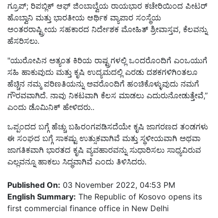
ಗ್ರೂಪ್; ರಿಪಬ್ಲಿಕ್ ಆಫ್ ಜಿಂಬಾಬ್ವೆಯ ರಾಯಭಾರ ಕಚೇರಿಯಿಂದ ಪೀಟರ್
ಹೊಬ್ವಾನಿ ಮತ್ತು ಭಾರತೀಯ ಆರ್ಥಿಕ ವ್ಯಾಪಾರ ಸಂಸ್ಥೆಯ
ಅಂತರರಾಷ್ಟ್ರೀಯ ಸಹಕಾರದ ನಿರ್ದೇಶಕ ಮೋಹಿತ್ ಶ್ರೀವಾಸ್ತವ, ಕೆಲವನ್ನು
ಹೆಸರಿಸಲು.
"ಯುರೋಪಿನ ಅತ್ಯಂತ ಕಿರಿಯ ರಾಷ್ಟ್ರಗಳಲ್ಲಿ ಒಂದರೊಂದಿಗೆ ಎಂಒಯುಗೆ
ಸಹಿ ಹಾಕುವುದು ಮತ್ತು ಕೃಷಿ ಉದ್ಯಮದಲ್ಲಿ ಎರಡು ದಶಕಗಳಿಗಿಂತಲೂ
ಹೆಚ್ಚಿನ ನಮ್ಮ ಪರಿಣತಿಯನ್ನು ಅವರೊಂದಿಗೆ ಹಂಚಿಕೊಳ್ಳುವುದು ನಮಗೆ
ಗೌರವವಾಗಿದೆ. ನಾವು ನಿಕಟವಾಗಿ ಕೆಲಸ ಮಾಡಲು ಎದುರುನೋಡುತ್ತೇವೆ,”
ಎಂದು ಡೊಮಿನಿಕ್ ಹೇಳಿದರು..
ಒಪ್ಪಂದದ ಬಗ್ಗೆ ಹೆಚ್ಚು ಬಹಿರಂಗಪಡಿಸದೆಯೇ ಕೃಷಿ ಜಾಗರಣದ ತಂಡಗಳು
ಈ ಸಂಘದ ಬಗ್ಗೆ ಸಾಕಷ್ಟು ಉತ್ಸುಕವಾಗಿವೆ ಮತ್ತು ಸ್ಥಳೀಯವಾಗಿ ಅಥವಾ
ಜಾಗತಿಕವಾಗಿ ಭಾರತದ ಕೃಷಿ ವ್ಯವಹಾರವನ್ನು ಸುಧಾರಿಸಲು ಸಾಧ್ಯವಿರುವ
ಎಲ್ಲವನ್ನೂ ಹಾಕಲು ಸಿದ್ಧವಾಗಿವೆ ಎಂದು ತಿಳಿಸಿದರು.
Published On:
03 November 2022, 04:53 PM
English Summary:
The Republic of Kosovo opens its
first commercial finance office in New Delhi