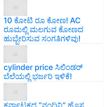
10 ಕೋಟಿ ರೂ ಕೋಣ! AC
ರೂಮಲ್ಲಿ ಮಲಗುವ ಕೋಣದ
ಹುಬ್ಬೇರಿಸುವ ಸಂಗತಿಗಳಿವು!
cylinder price ಸಿಲಿಂಡರ್‌
ಬೆಲೆಯಲ್ಲಿ ಭರ್ಜರಿ ಇಳಿಕೆ!
ಕರ್ನಾಟಕದ “ನಂದಿನಿ” ಹೊಸ