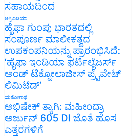
ಸಹಾಯದಿಂದ
ಅಗ್ರಿಪಿಡಿಯಾ
ಹೈಫಾ ಗುಂಪು ಭಾರತದಲ್ಲಿ
ಸಂಪೂರ್ಣ ಮಾಲೀಕತ್ವದ
ಉಪಕಂಪನಿಯನ್ನು ಪ್ರಾರಂಭಿಸಿದೆ:
‘ಹೈಫಾ ಇಂಡಿಯಾ ಫರ್ಟಿಲೈಜರ್ಸ್
ಅಂಡ್ ಟೆಕ್ನೋಲಾಜೀಸ್ ಪ್ರೈವೇಟ್
ಲಿಮಿಟೆಡ್’
ಯಶೋಗಾಥೆ
ಅಭಿಷೇಕ್ ತ್ಯಾಗಿ: ಮಹೀಂದ್ರಾ
ಅರ್ಜುನ್ 605 DI ಜೊತೆ ಹೊಸ
ಎತ್ತರಗಳಿಗೆ