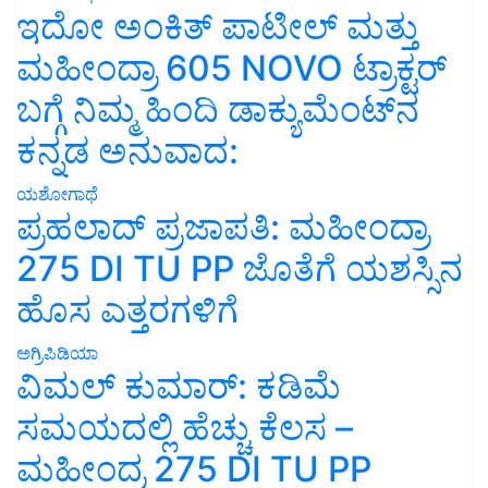
ಇದೋ ಅಂಕಿತ್ ಪಾಟೀಲ್ ಮತ್ತು
ಮಹೀಂದ್ರಾ 605 NOVO ಟ್ರಾಕ್ಟರ್
ಬಗ್ಗೆ ನಿಮ್ಮ ಹಿಂದಿ ಡಾಕ್ಯುಮೆಂಟ್‌ನ
ಕನ್ನಡ ಅನುವಾದ:
ಯಶೋಗಾಥೆ
ಪ್ರಹಲಾದ್ ಪ್ರಜಾಪತಿ: ಮಹೀಂದ್ರಾ
275 DI TU PP ಜೊತೆಗೆ ಯಶಸ್ಸಿನ
ಹೊಸ ಎತ್ತರಗಳಿಗೆ
ಅಗ್ರಿಪಿಡಿಯಾ
ವಿಮಲ್ ಕುಮಾರ್: ಕಡಿಮೆ
ಸಮಯದಲ್ಲಿ ಹೆಚ್ಚು ಕೆಲಸ –
ಮಹೀಂದ್ರ 275 DI TU PP