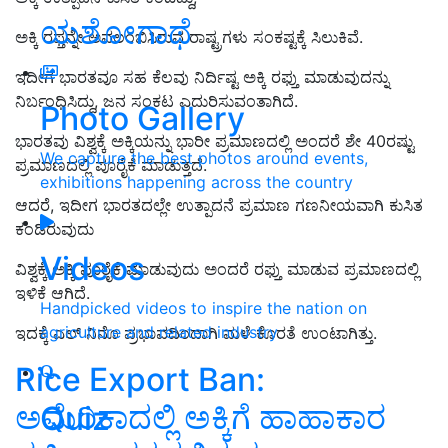
ಯಶೋಗಾಥೆ
ಅಕ್ಕಿ ರಫ್ತನ್ನೇ ಅವಲಂಬಿಸಿರುವ ರಾಷ್ಟ್ರಗಳು ಸಂಕಷ್ಟಕ್ಕೆ ಸಿಲುಕಿವೆ.
ಇದೀಗ ಭಾರತವೂ ಸಹ ಕೆಲವು ನಿರ್ದಿಷ್ಟ ಅಕ್ಕಿ ರಫ್ತು ಮಾಡುವುದನ್ನು
ನಿರ್ಬಂಧಿಸಿದ್ದು, ಜನ ಸಂಕಟ ಎದುರಿಸುವಂತಾಗಿದೆ.
Photo Gallery
ಭಾರತವು ವಿಶ್ವಕ್ಕೆ ಅಕ್ಕಿಯನ್ನು ಭಾರೀ ಪ್ರಮಾಣದಲ್ಲಿ ಅಂದರೆ ಶೇ 40ರಷ್ಟು
We capture the best photos around events,
ಪ್ರಮಾಣದಲ್ಲಿ ಪೂರೈಕೆ ಮಾಡುತ್ತದೆ.
exhibitions happening across the country
ಆದರೆ, ಇದೀಗ ಭಾರತದಲ್ಲೇ ಉತ್ಪಾದನೆ ಪ್ರಮಾಣ ಗಣನೀಯವಾಗಿ ಕುಸಿತ
ಕಂಡಿರುವುದು
Videos
ವಿಶ್ವಕ್ಕೆ ಅಕ್ಕಿ ಪೂರೈಕೆ ಮಾಡುವುದು ಅಂದರೆ ರಫ್ತು ಮಾಡುವ ಪ್ರಮಾಣದಲ್ಲಿ
ಇಳಿಕೆ ಆಗಿದೆ.
Handpicked videos to inspire the nation on
agriculture and related industry
ಇದಕ್ಕೆ ಎಲ್ ನಿನೊ ಪ್ರಭಾವದಿಂದಾಗಿ ಮಳೆ ಕೊರತೆ ಉಂಟಾಗಿತ್ತು.
Rice Export Ban:
ಅಮೆರಿಕಾದಲ್ಲಿ ಅಕ್ಕಿಗೆ ಹಾಹಾಕಾರ
Quiz