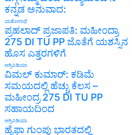
ಕನ್ನಡ ಅನುವಾದ:
ಯಶೋಗಾಥೆ
ಪ್ರಹಲಾದ್ ಪ್ರಜಾಪತಿ: ಮಹೀಂದ್ರಾ
275 DI TU PP ಜೊತೆಗೆ ಯಶಸ್ಸಿನ
ಹೊಸ ಎತ್ತರಗಳಿಗೆ
ಅಗ್ರಿಪಿಡಿಯಾ
ವಿಮಲ್ ಕುಮಾರ್: ಕಡಿಮೆ
ಸಮಯದಲ್ಲಿ ಹೆಚ್ಚು ಕೆಲಸ –
ಮಹೀಂದ್ರ 275 DI TU PP
ಸಹಾಯದಿಂದ
ಅಗ್ರಿಪಿಡಿಯಾ
ಹೈಫಾ ಗುಂಪು ಭಾರತದಲ್ಲಿ