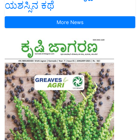
ಯಶಸ್ಸಿನ ಕಥೆ
More News