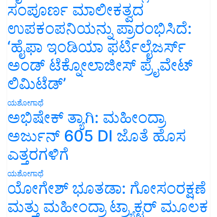
ಸಂಪೂರ್ಣ ಮಾಲೀಕತ್ವದ
ಉಪಕಂಪನಿಯನ್ನು ಪ್ರಾರಂಭಿಸಿದೆ:
‘ಹೈಫಾ ಇಂಡಿಯಾ ಫರ್ಟಿಲೈಜರ್ಸ್
ಅಂಡ್ ಟೆಕ್ನೋಲಾಜೀಸ್ ಪ್ರೈವೇಟ್
ಲಿಮಿಟೆಡ್’
ಯಶೋಗಾಥೆ
ಅಭಿಷೇಕ್ ತ್ಯಾಗಿ: ಮಹೀಂದ್ರಾ
ಅರ್ಜುನ್ 605 DI ಜೊತೆ ಹೊಸ
ಎತ್ತರಗಳಿಗೆ
ಯಶೋಗಾಥೆ
ಯೋಗೇಶ್ ಭೂತಡಾ: ಗೋಸಂರಕ್ಷಣೆ
ಮತ್ತು ಮಹೀಂದ್ರಾ ಟ್ರ್ಯಾಕ್ಟರ್ ಮೂಲಕ