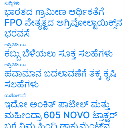
ಸುದ್ದಿಗಳು
ಭಾರತದ ಗ್ರಾಮೀಣ ಆರ್ಥಿಕತೆಗೆ
FPO ನೇತೃತ್ವದ ಅಗ್ರಿವೋಲ್ಟಾಯಿಕ್ಸ್‌ನ
ಭರವಸೆ
ಅಗ್ರಿಪಿಡಿಯಾ
ಕಬ್ಬು ಬೆಳೆಯಲು ಸೂಕ್ತ ಸಲಹೆಗಳು
ಅಗ್ರಿಪಿಡಿಯಾ
ಹವಾಮಾನ ಬದಲಾವಣೆಗೆ ತಕ್ಕ ಕೃಷಿ
ಸಲಹೆಗಳು
ಯಶೋಗಾಥೆ
ಇದೋ ಅಂಕಿತ್ ಪಾಟೀಲ್ ಮತ್ತು
ಮಹೀಂದ್ರಾ 605 NOVO ಟ್ರಾಕ್ಟರ್
ಬಗ್ಗೆ ನಿಮ್ಮ ಹಿಂದಿ ಡಾಕ್ಯುಮೆಂಟ್‌ನ