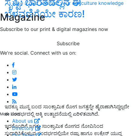
ಸೃಷ್ಟಿ: ಭಾರತದಲ್ಲಿನ ಈ
Take a quiz and test your agriculture knowledge
ಬೆಳವಣಿಗೆಯೇ ಕಾರಣ!
Magazine
Subscribe to our print & digital magazines now
Subscribe
We're social. Connect with us on:
ಇದಕ್ಕೂ ಮುನ್ನ ಬಂದ ಸಾಂಕ್ರಾಮಿಕ ರೋಗ ಜಗತ್ತನ್ನೇ ಹೈರಾಣಾಗಿಸಿದ್ದಲ್ಲದೇ
ಈ ಸಂದರ್ಭದಲ್ಲಿ ಅಕ್ಕಿ ಉತ್ಪಾದನೆಯಲ್ಲಿ ಏರಿಳಿತವಾಗಿದೆ.
More Links
About us
ಇದರೊಂದಿಗೆ ಜಗತ್ತು ಸಾಂಕ್ರಾಮಿಕ ರೋಗದ ನೋವಿನಿಂದ
Directory
ಸುಧಾರಿಸಿಕೊಳ್ಳುವ ಸಂದರ್ಭದಲ್ಲಿಯೇ ರಷ್ಯಾ ಹಾಗೂ ಉಕ್ರೇನ್ ಯುದ್ಧ
Our Team