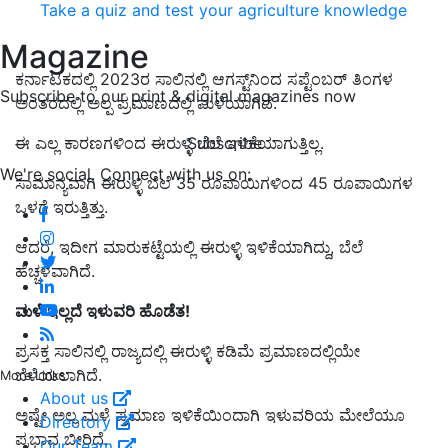
Take a quiz and test your agriculture knowledge
Magazine
ಕರ್ನಾಟಕದಲ್ಲಿ 2023ರ ಸಾಲಿನಲ್ಲಿ
ಆಗಸ್ಟ್‌
ನಿಂದ
ಸಪ್ಟೆಂಬರ್‌
ತಿಂಗಳ
Subscribe to our print & digital magazines now
ಅಂತರದಲ್ಲಿ ಅಲ್ಪ ಪ್ರಮಾಣದಲ್ಲಿ ಮಳೆಯಾಗಿದೆ.
Subscribe
ಈ ಎಲ್ಲ ಕಾರಣಗಳಿಂದ ಈರುಳ್ಳಿ ಬೆಲೆ ಇಳಿಕೆಯಾಗುತ್ತಿಲ್ಲ.
We're social. Connect with us on:
ಸಾಮಾನ್ಯವಾಗಿ ಈರುಳ್ಳಿ ಬೆಲೆ 35 ರೂಪಾಯಿಗಳಿಂದ 45 ರೂಪಾಯಿಗಳ
ಒಳಗೆ ಇರುತ್ತಿತ್ತು.
ಆದರೆ, ಇದೀಗ ಮಾರುಕಟ್ಟೆಯಲ್ಲಿ ಈರುಳ್ಳಿ ಇಳಿಕೆಯಾಗಿದ್ದು, ಬೆಲೆ
ಹೆಚ್ಚಳವಾಗಿದೆ.
ಮಳೆ ಇಲ್ಲದೆ ಇಳುವರಿ ಹೊಡೆತ!
ಪ್ರಸಕ್ತ ಸಾಲಿನಲ್ಲಿ ರಾಜ್ಯದಲ್ಲಿ ಈರುಳ್ಳಿ ಕಡಿಮೆ ಪ್ರಮಾಣದಲ್ಲಿಯೇ
ಬೆಳೆಯಲಾಗಿದೆ.
More Links
About us
ಅಷ್ಟೇ ಅಲ್ಲ ಮಳೆ ಪ್ರಮಾಣ ಇಳಿಕೆಯಿಂದಾಗಿ ಇಳುವರಿಯ ಮೇಲೆಯೂ
Directory
ಪ್ರಭಾವ ಬೀರಿದೆ.
Our Team