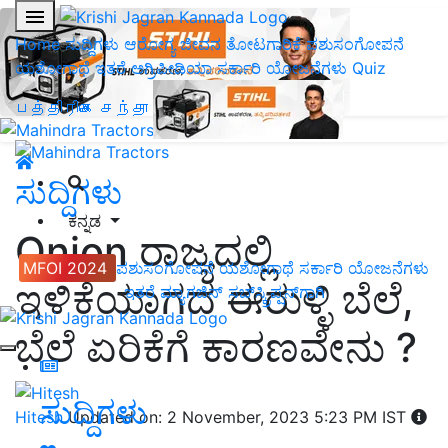
Home
ಸುದ್ದಿಗಳು
ಆರೋಗ್ಯ ಜೀವನ
ತೋಟಗಾರಿಕೆ
ಪಶುಸಂಗೋಪನೆ
ಯಶೋಗಾಥೆ
ಇತರೆ
ಅಗ್ರಿಪೀಡಿಯಾ
ಸರ್ಕಾರಿ ಯೋಜನೆಗಳು
Quiz
பத்திரிகை சந்தா
ಸುದ್ದಿಗಳು
ಕನ್ನಡ
Onion ರಾಜ್ಯದಲ್ಲಿ
MFOI 2024
ಪಶುಸಂಗೋಪನೆ
ಯಶೋಗಾಥೆ
ಸರ್ಕಾರಿ ಯೋಜನೆಗಳು
ಇಳಿಕೆಯಾಗದ ಈರುಳ್ಳಿ ಬೆಲೆ,
ಇತರೆ
ಮ್ಯಾಗಜಿನ್‌ ಸಬ್‌ಸ್ಕ್ರಿಪ್ಷನ್‌ಗಾಗಿ
ಬೆಲೆ ಏರಿಕೆಗೆ ಕಾರಣವೇನು ?
ಸುದ್ದಿಗಳು
Hitesh
Updated on: 2 November, 2023 5:23 PM IST