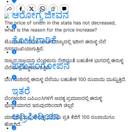
ಆರೋಗ್ಯ ಜೀವನ
The price of onion in the state has not decreased,
what is the reason for the price increase?
ತೋಟಗಾರಿಕೆ
ಟೊಮೊಟೊ ಬೆಲೆಯ ನಂತರ ರಾಜ್ಯದಲ್ಲಿ ಇದೀಗ ಈರುಳ್ಳಿ ಬೆಲೆ
ಗಗನಮುಖಿಯಾಗುತ್ತಿದೆ.
ರಾಜ್ಯದ ರಾಜಧಾನಿ ಬೆಂಗಳೂರು ಸೇರಿದಂತೆ ಬಹುತೇಕ ಭಾಗದಲ್ಲಿ ಈರುಳ್ಳಿ
ಪಶುಸಂಗೋಪನೆ
ಬೆಲೆಯಲ್ಲಿ ಹೆಚ್ಚಳವಾಗುತ್ತಿದೆ.
ಬೆಂಗಳೂರಿನಲ್ಲಿ ಈರುಳ್ಳಿ ಬೆಲೆಯು ಬಹುತೇಕ 100 ರೂಪಾಯಿ ಮುಟ್ಟುತ್ತಿದೆ.
ಇತರೆ
ಬೆಂಗಳೂರಿನ
ಎಪಿಎಂಸಿಗ
ಳಿಗೆ ಅವಶ್ಯ
ಪ್ರಮಾಣದಲ್ಲಿ ಈರುಳ್ಳಿ
ಪೂರೈಕೆಯಾಗದ ಇರುವುದರಿಂದಾಗಿ
ಚಿಲ್ಲರೆ
ಅಗ್ರಿಪೀಡಿಯಾ
ಮಾರುಕಟ್ಟೆಯಲ್ಲಿ ಈರುಳ್ಳಿ ಬೆಲೆ
ಯು ಪ್ರತಿ
ಕೆಜಿಗೆ
100 ರೂಪಾಯಿಗೂ
ಹೆಚ್ಚಾಗಿದೆ.