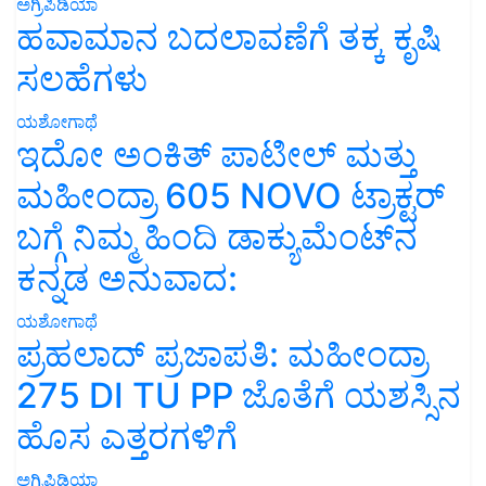
ಅಗ್ರಿಪಿಡಿಯಾ
ಹವಾಮಾನ ಬದಲಾವಣೆಗೆ ತಕ್ಕ ಕೃಷಿ
ಸಲಹೆಗಳು
ಯಶೋಗಾಥೆ
ಇದೋ ಅಂಕಿತ್ ಪಾಟೀಲ್ ಮತ್ತು
ಮಹೀಂದ್ರಾ 605 NOVO ಟ್ರಾಕ್ಟರ್
ಬಗ್ಗೆ ನಿಮ್ಮ ಹಿಂದಿ ಡಾಕ್ಯುಮೆಂಟ್‌ನ
ಕನ್ನಡ ಅನುವಾದ:
ಯಶೋಗಾಥೆ
ಪ್ರಹಲಾದ್ ಪ್ರಜಾಪತಿ: ಮಹೀಂದ್ರಾ
275 DI TU PP ಜೊತೆಗೆ ಯಶಸ್ಸಿನ
ಹೊಸ ಎತ್ತರಗಳಿಗೆ
ಅಗ್ರಿಪಿಡಿಯಾ