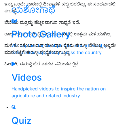
ಇನ್ನು ಒಂದೇ ವಾರದಲ್ಲಿ ದೀಪಾವಳಿ ಹಬ್ಬ ಬರಲಿದ್ದು, ಈ ಸಂದರ್ಭದಲ್ಲಿ
ಯಶೋಗಾಥೆ
ಈರುಳ್ಳಿ
ಬೆಲೆಯು ಮತ್ತಷ್ಟು ಹೆಚ್ಚಳವಾಗುವ ಸಾಧ್ಯತೆ ಇದೆ.
Photo Gallery
ರಾಜ್ಯದಲ್ಲಿ ಈ ಬಾರಿ ನೈರುತ್ಯ ಮುಂಗಾರಿನಲ್ಲಿ ಉತ್ತಮ ಮಳೆಯಾಗಿಲ್ಲ.
ಮಳೆ ಕೊರತೆಯಾಗಿರುವುದರಿಂದಾಗಿ ರೈತರು
ಈರುಳ್ಳಿ ಬೆಳೆ
ದಿಲ್ಲ ಅಲ್ಲದೇ
We capture the best photos around events,
ಮಾರುಕಟ್ಟೆಗೆ ಈರುಳ್ಳಿ ಪೂರೈಕೆಯಾಗುತ್ತಿಲ್ಲ.
exhibitions happening across the country
ಹೀಗಾಗಿ, ಈರುಳ್ಳಿ ಬೆಲೆ ಶತಕದ ಸಮೀಪದಲ್ಲಿದೆ.
Videos
Handpicked videos to inspire the nation on
agriculture and related industry
Quiz