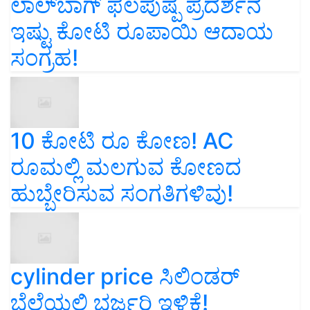
ಲಾಲ್‌ಬಾಗ್ ಫಲಪುಷ್ಪ ಪ್ರದರ್ಶನ
ಇಷ್ಟು ಕೋಟಿ ರೂಪಾಯಿ ಆದಾಯ
ಸಂಗ್ರಹ!
10 ಕೋಟಿ ರೂ ಕೋಣ! AC
ರೂಮಲ್ಲಿ ಮಲಗುವ ಕೋಣದ
ಹುಬ್ಬೇರಿಸುವ ಸಂಗತಿಗಳಿವು!
cylinder price ಸಿಲಿಂಡರ್‌
ಬೆಲೆಯಲ್ಲಿ ಭರ್ಜರಿ ಇಳಿಕೆ!