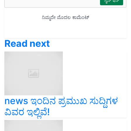
Read next
news ಇಂದಿನ ಪ್ರಮುಖ ಸುದ್ದಿಗಳ
ವಿವರ ಇಲ್ಲಿವೆ!