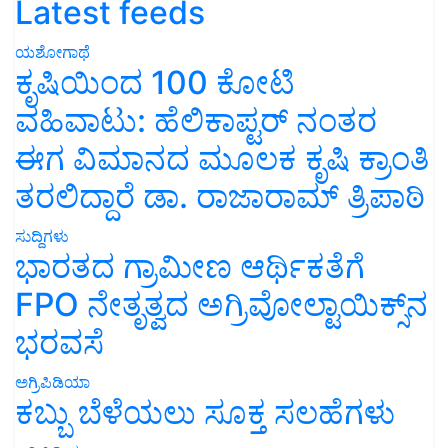
Latest feeds
ಯಶೋಗಾಥೆ
ಕೃಷಿಯಿಂದ 100 ಕೋಟಿ
ವಹಿವಾಟು: ಹೆಲಿಕಾಪ್ಟರ್ ನಂತರ
ಈಗ ವಿಮಾನದ ಮೂಲಕ ಕೃಷಿ ಕ್ರಾಂತಿ
ತರಲಿದ್ದಾರೆ ಡಾ. ರಾಜಾರಾಮ್ ತ್ರಿಪಾಠಿ
ಸುದ್ದಿಗಳು
ಭಾರತದ ಗ್ರಾಮೀಣ ಆರ್ಥಿಕತೆಗೆ
FPO ನೇತೃತ್ವದ ಅಗ್ರಿವೋಲ್ಟಾಯಿಕ್ಸ್‌ನ
ಭರವಸೆ
ಅಗ್ರಿಪಿಡಿಯಾ
ಕಬ್ಬು ಬೆಳೆಯಲು ಸೂಕ್ತ ಸಲಹೆಗಳು