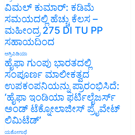
ವಿಮಲ್ ಕುಮಾರ್: ಕಡಿಮೆ
ಸಮಯದಲ್ಲಿ ಹೆಚ್ಚು ಕೆಲಸ –
ಮಹೀಂದ್ರ 275 DI TU PP
ಸಹಾಯದಿಂದ
ಅಗ್ರಿಪಿಡಿಯಾ
ಹೈಫಾ ಗುಂಪು ಭಾರತದಲ್ಲಿ
ಸಂಪೂರ್ಣ ಮಾಲೀಕತ್ವದ
ಉಪಕಂಪನಿಯನ್ನು ಪ್ರಾರಂಭಿಸಿದೆ:
‘ಹೈಫಾ ಇಂಡಿಯಾ ಫರ್ಟಿಲೈಜರ್ಸ್
ಅಂಡ್ ಟೆಕ್ನೋಲಾಜೀಸ್ ಪ್ರೈವೇಟ್
ಲಿಮಿಟೆಡ್’
ಯಶೋಗಾಥೆ