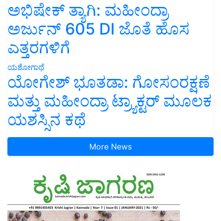
ಅಭಿಷೇಕ್ ತ್ಯಾಗಿ: ಮಹೀಂದ್ರಾ
ಅರ್ಜುನ್ 605 DI ಜೊತೆ ಹೊಸ
ಎತ್ತರಗಳಿಗೆ
ಯಶೋಗಾಥೆ
ಯೋಗೇಶ್ ಭೂತಡಾ: ಗೋಸಂರಕ್ಷಣೆ
ಮತ್ತು ಮಹೀಂದ್ರಾ ಟ್ರ್ಯಾಕ್ಟರ್ ಮೂಲಕ
ಯಶಸ್ಸಿನ ಕಥೆ
More News