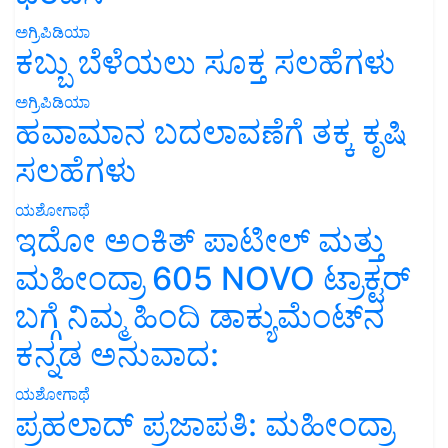
ಅಗ್ರಿಪಿಡಿಯಾ
ಕಬ್ಬು ಬೆಳೆಯಲು ಸೂಕ್ತ ಸಲಹೆಗಳು
ಅಗ್ರಿಪಿಡಿಯಾ
ಹವಾಮಾನ ಬದಲಾವಣೆಗೆ ತಕ್ಕ ಕೃಷಿ
ಸಲಹೆಗಳು
ಯಶೋಗಾಥೆ
ಇದೋ ಅಂಕಿತ್ ಪಾಟೀಲ್ ಮತ್ತು
ಮಹೀಂದ್ರಾ 605 NOVO ಟ್ರಾಕ್ಟರ್
ಬಗ್ಗೆ ನಿಮ್ಮ ಹಿಂದಿ ಡಾಕ್ಯುಮೆಂಟ್‌ನ
ಕನ್ನಡ ಅನುವಾದ:
ಯಶೋಗಾಥೆ
ಪ್ರಹಲಾದ್ ಪ್ರಜಾಪತಿ: ಮಹೀಂದ್ರಾ