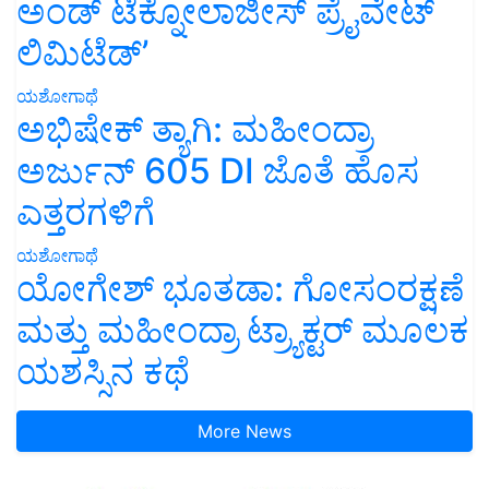
ಅಂಡ್ ಟೆಕ್ನೋಲಾಜೀಸ್ ಪ್ರೈವೇಟ್
ಲಿಮಿಟೆಡ್’
ಯಶೋಗಾಥೆ
ಅಭಿಷೇಕ್ ತ್ಯಾಗಿ: ಮಹೀಂದ್ರಾ
ಅರ್ಜುನ್ 605 DI ಜೊತೆ ಹೊಸ
ಎತ್ತರಗಳಿಗೆ
ಯಶೋಗಾಥೆ
ಯೋಗೇಶ್ ಭೂತಡಾ: ಗೋಸಂರಕ್ಷಣೆ
ಮತ್ತು ಮಹೀಂದ್ರಾ ಟ್ರ್ಯಾಕ್ಟರ್ ಮೂಲಕ
ಯಶಸ್ಸಿನ ಕಥೆ
More News