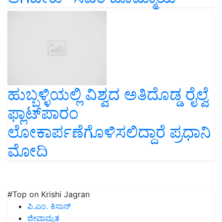
ಹುಬ್ಬಳ್ಳಿಯಲ್ಲಿ ವಿಶ್ವದ ಅತಿದೊಡ್ಡ ರೈಲ್ವೆ
ಫ್ಲಾಟ್‌ಪಾರಂ
ಲೋಕಾರ್ಪಣೆಗೊಳಿಸಲಿದ್ದಾರೆ ಪ್ರಧಾನಿ
ಮೋದಿ
#Top on Krishi Jagran
ಪಿ.ಎಂ. ಕಿಸಾನ್
ಜೀವಾಮೃತ