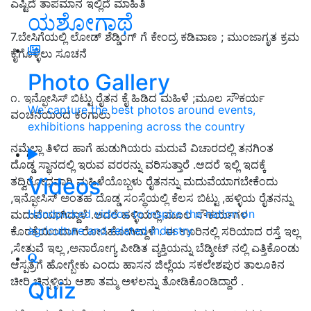
ಎಷ್ಟಿದೆ ತಾಪಮಾನ ಇಲ್ಲಿದೆ ಮಾಹಿತಿ
ಯಶೋಗಾಥೆ
7.ಬೇಸಿಗೆಯಲ್ಲಿ ಲೋಡ್ ಶೆಡ್ಡಿಂಗ್ ಗೆ ಕೇಂದ್ರ ಕಡಿವಾಣ ; ಮುಂಜಾಗೃತ ಕ್ರಮ
ಕೈಗೊಳ್ಳಲು ಸೂಚನೆ
Photo Gallery
೧. ಇನ್ಫೋಸಿಸ್ ಬಿಟ್ಟು ರೈತನ ಕೈ ಹಿಡಿದ ಮಹಿಳೆ ;ಮೂಲ ಸೌಕರ್ಯ
We capture the best photos around events,
ವಂಚನೆಯಿಂದ ಕಂಗಾಲು
exhibitions happening across the country
ನಮ್ಗೆಲ್ಲಾ ತಿಳಿದ ಹಾಗೆ ಹುಡುಗಿಯರು ಮದುವೆ ವಿಚಾರದಲ್ಲಿ ತನಗಿಂತ
ದೊಡ್ಡ ಸ್ಥಾನದಲ್ಲಿ ಇರುವ ವರರನ್ನು ವರಿಸುತ್ತಾರೆ .ಆದರೆ ಇಲ್ಲಿ ಇದಕ್ಕೆ
Videos
ತದ್ವಿರೋಧವಾಗಿ ಮಹಿಳೆಯೊಬ್ಬಳು ರೈತನನ್ನು ಮದುವೆಯಾಗಬೇಕೆಂದು
,ಇನ್ಫೋಸಿಸ್ ಅಂತಹ ದೊಡ್ಡ ಸಂಸ್ಥೆಯಲ್ಲಿ ಕೆಲಸ ಬಿಟ್ಟು ,ಹಳ್ಳಿಯ ರೈತನನ್ನು
Handpicked videos to inspire the nation on
ಮದುವೆಯಾಗಿದ್ದಾಳೆ .ಆದರೆ ಹಳ್ಳಿಯಲ್ಲಿ ಮೂಲ ಸೌಕರ್ಯಗಳ
agriculture and related industry
ಕೊರತೆಯಿಂದಾಗಿ ರೋಸಿಹೋಗಿದ್ದಾಳೆ . ಈ ಊರಿನಲ್ಲಿ ಸರಿಯಾದ ರಸ್ತೆ ಇಲ್ಲ
,ಸೇತುವೆ ಇಲ್ಲ ,ಅನಾರೋಗ್ಯ ಪೀಡಿತ ವ್ಯಕ್ತಿಯನ್ನು ಬೆಡ್ಶೀಟ್ ನಲ್ಲಿ ಎತ್ತಿಕೊಂಡು
ಆಸ್ಪತ್ರೆಗೆ ಹೋಗ್ಬೇಕು ಎಂದು ಹಾಸನ ಜಿಲ್ಲೆಯ ಸಕಲೇಶಪುರ ತಾಲೂಕಿನ
ಚೀರಿ ಚಿನ್ನಳ್ಳಿಯ ಆಶಾ ತಮ್ಮ ಅಳಲನ್ನು ತೋಡಿಕೊಂಡಿದ್ದಾರೆ .
Quiz