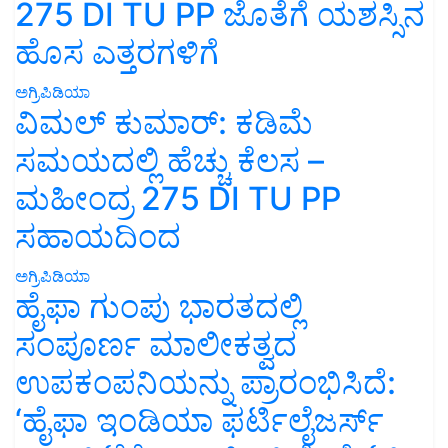
275 DI TU PP ಜೊತೆಗೆ ಯಶಸ್ಸಿನ
ಹೊಸ ಎತ್ತರಗಳಿಗೆ
ಅಗ್ರಿಪಿಡಿಯಾ
ವಿಮಲ್ ಕುಮಾರ್: ಕಡಿಮೆ
ಸಮಯದಲ್ಲಿ ಹೆಚ್ಚು ಕೆಲಸ –
ಮಹೀಂದ್ರ 275 DI TU PP
ಸಹಾಯದಿಂದ
ಅಗ್ರಿಪಿಡಿಯಾ
ಹೈಫಾ ಗುಂಪು ಭಾರತದಲ್ಲಿ
ಸಂಪೂರ್ಣ ಮಾಲೀಕತ್ವದ
ಉಪಕಂಪನಿಯನ್ನು ಪ್ರಾರಂಭಿಸಿದೆ:
‘ಹೈಫಾ ಇಂಡಿಯಾ ಫರ್ಟಿಲೈಜರ್ಸ್