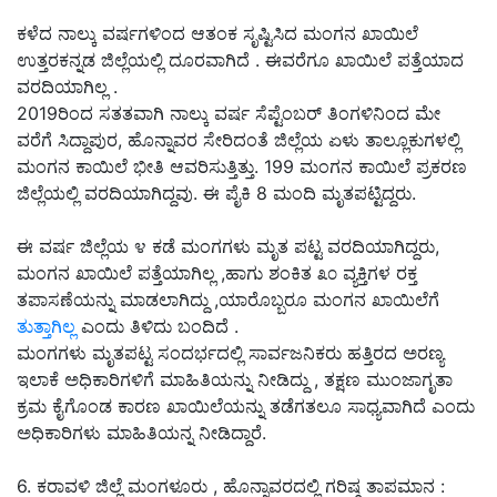
ಕಳೆದ ನಾಲ್ಕು ವರ್ಷಗಳಿಂದ ಆತಂಕ ಸೃಷ್ಟಿಸಿದ ಮಂಗನ ಖಾಯಿಲೆ
ಉತ್ತರಕನ್ನಡ ಜಿಲ್ಲೆಯಲ್ಲಿ ದೂರವಾಗಿದೆ . ಈವರೆಗೂ ಖಾಯಿಲೆ ಪತ್ತೆಯಾದ
ವರದಿಯಾಗಿಲ್ಲ .
2019ರಿಂದ ಸತತವಾಗಿ ನಾಲ್ಕು ವರ್ಷ ಸೆಪ್ಟೆಂಬರ್‌ ತಿಂಗಳಿನಿಂದ ಮೇ
ವರೆಗೆ ಸಿದ್ದಾಪುರ, ಹೊನ್ನಾವರ ಸೇರಿದಂತೆ ಜಿಲ್ಲೆಯ ಏಳು ತಾಲ್ಲೂಕುಗಳಲ್ಲಿ
ಮಂಗನ ಕಾಯಿಲೆ ಭೀತಿ ಆವರಿಸುತ್ತಿತ್ತು. 199 ಮಂಗನ ಕಾಯಿಲೆ ಪ್ರಕರಣ
ಜಿಲ್ಲೆಯಲ್ಲಿ ವರದಿಯಾಗಿದ್ದವು. ಈ ಪೈಕಿ 8 ಮಂದಿ ಮೃತಪಟ್ಟಿದ್ದರು.
ಈ ವರ್ಷ ಜಿಲ್ಲೆಯ ೪ ಕಡೆ ಮಂಗಗಳು ಮೃತ ಪಟ್ಟ ವರದಿಯಾಗಿದ್ದರು,
ಮಂಗನ ಖಾಯಿಲೆ ಪತ್ತೆಯಾಗಿಲ್ಲ ,ಹಾಗು ಶಂಕಿತ ೩೦ ವ್ಯಕ್ತಿಗಳ ರಕ್ತ
ತಪಾಸಣೆಯನ್ನು ಮಾಡಲಾಗಿದ್ದು ,ಯಾರೊಬ್ಬರೂ ಮಂಗನ ಖಾಯಿಲೆಗೆ
ತುತ್ತಾಗಿಲ್ಲ
ಎಂದು ತಿಳಿದು ಬಂದಿದೆ .
ಮಂಗಗಳು ಮೃತಪಟ್ಟ ಸಂದರ್ಭದಲ್ಲಿ ಸಾರ್ವಜನಿಕರು ಹತ್ತಿರದ ಅರಣ್ಯ
ಇಲಾಕೆ ಅಧಿಕಾರಿಗಳಿಗೆ ಮಾಹಿತಿಯನ್ನು ನೀಡಿದ್ದು , ತಕ್ಷಣ ಮುಂಜಾಗೃತಾ
ಕ್ರಮ ಕೈಗೊಂಡ ಕಾರಣ ಖಾಯಿಲೆಯನ್ನು ತಡೆಗತಲೂ ಸಾಧ್ಯವಾಗಿದೆ ಎಂದು
ಅಧಿಕಾರಿಗಳು ಮಾಹಿತಿಯನ್ನ ನೀಡಿದ್ದಾರೆ.
6. ಕರಾವಳಿ ಜಿಲ್ಲೆ ಮಂಗಳೂರು , ಹೊನ್ನಾವರದಲ್ಲಿ ಗರಿಷ್ಠ ತಾಪಮಾನ :