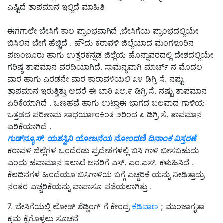
ಎಷ್ಟಿದೆ ತಾಪಮಾನ ಇಲ್ಲಿದೆ ಮಾಹಿತಿ
ಈಗಗಾಲೇ ಬೇಸಿಗೆ ಕಾಲ ಪ್ರಾಂಭವಾಗಿದೆ ,ಬೇಸಿಗೆಯ ಪ್ರಾಂಭದಲ್ಲಿಯೇ
ಬಿಸಿಲಿನ ಬೇಗೆ ಹೆಚ್ಚಿದೆ . ಹೌದು ಕರಾವಳಿ ಜಿಲ್ಲೆಯಾದ ಮಂಗಳೂರಿನ
ಪಣಂಬೂರು ಹಾಗು ಉತ್ತರಕನ್ನಡ ಜಿಲ್ಲೆಯ ಹೊನ್ನಾವರದಲ್ಲಿ ದೇಶದಲ್ಲಿಯೇ
ಗರಿಷ್ಠ ತಾಪಮಾನ ವರದಿಯಾಗಿದೆ. ಸಾಮನ್ಯವಾಗಿ ಮಾರ್ಚ್ ನ ಮೊದಲ
ವಾರ ಹಾಗು ಎರಡನೇ ವಾರ ಕಾರಾವಳಿಯಲಿ ೩೪ ಡಿಗ್ರಿ ಸೆ. ನಷ್ಟು
ತಾಪಮಾನ ಇರುತ್ತಿತ್ತು ಆದರೆ ಈ ಬಾರಿ ೩೮.೯ ಡಿಗ್ರಿ ಸೆ. ನಷ್ಟು ತಾಪಮಾನ
ಏರಿಕೆಯಾಗಿದೆ . ಒಣಹವೆ ಹಾಗು ಉಟ್ತಾಈ ಭಾಗದ ಬಲವಾದ ಗಾಳಿಯ
ಒತ್ತಡದ ಪರಿಣಾಮ ಸಾಧರ್ಯಾಂಕಿಂತ ೨ರಿಂದ ೩ ಡಿಗ್ರಿ ಸೆ. ತಾಪಮಾನ
ಏರಿಕೆಯಾಗಿದೆ .
ಗುಡ್‌ನ್ಯೂಸ್‌: ಯಶಸ್ವಿನಿ ಯೋಜನೆಯ ನೋಂದಣಿ ದಿನಾಂಕ ವಿಸ್ತರಣೆ
ಕರಾವಳಿ ಜಿಲ್ಲೆಗಳ ಒಂದೆರಡು ಪ್ರದೇಶಗಳಲ್ಲಿ ಬಿಸಿ ಗಾಳಿ ಬೀಸಬಹುದು
ಎಂದು ಹವಾಮಾನ ಇಲಾಖೆ ಜನರಿಗೆ ಎಸ್. ಎಂ.ಎಸ್. ಕಳುಹಿಸಿದೆ .
ಕೆಲದಿನಗಳ ಹಿಂದೆಯೂ ಬಿಸಿಗಾಳಿಯ ಬಗ್ಗೆ ಎಚ್ಚರಿಕೆ ಯನ್ನು ನೀಡಿತ್ತಾದ್ರು
ನಂತರ ಎಚ್ಚರಿಕೆಯನ್ನು ವಾಪಾಸೂ ಪಡೆಯಲಾಗಿತ್ತು .
7. ಬೇಸಿಗೆಯಲ್ಲಿ ಲೋಡ್ ಶೆಡ್ಡಿಂಗ್ ಗೆ ಕೇಂದ್ರ
ಕಡಿವಾಣ
; ಮುಂಜಾಗೃತಾ
ಕ್ರಮ ಕೈಗೊಳ್ಳಲು ಸೂಚನೆ