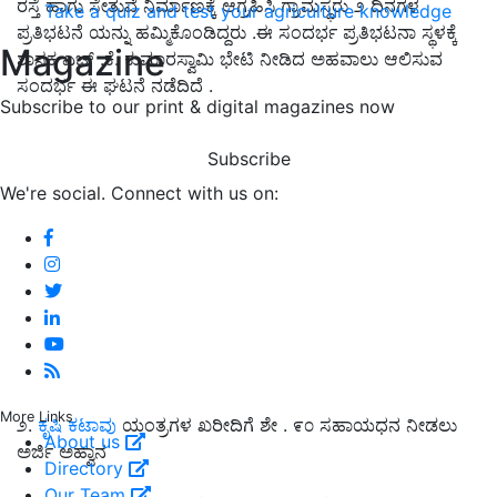
ರಸ್ತೆ ಹಾಗು ಸೇತುವೆ ನಿರ್ಮಾಣಕ್ಕೆ ಆಗ್ರಹಿಸಿ ಗ್ರಾಮಸ್ಥರು ೨ ದಿನಗಳ
Take a quiz and test your agriculture knowledge
ಪ್ರತಿಭಟನೆ ಯನ್ನು ಹಮ್ಮಿಕೊಂಡಿದ್ದರು .ಈ ಸಂದರ್ಭ ಪ್ರತಿಭಟನಾ ಸ್ಥಳಕ್ಕೆ
Magazine
ಶಾಸಕ ಎಚ್ .ಕೆ. ಕುಮಾರಸ್ವಾಮಿ ಭೇಟಿ ನೀಡಿದ ಅಹವಾಲು ಆಲಿಸುವ
ಸಂದರ್ಭ ಈ ಘಟನೆ ನಡೆದಿದೆ .
Subscribe to our print & digital magazines now
Subscribe
We're social. Connect with us on:
More Links
೨.
ಕೃಷಿ ಕಟಾವು
ಯಂತ್ರಗಳ ಖರೀದಿಗೆ ಶೇ . ೯೦ ಸಹಾಯಧನ ನೀಡಲು
About us
ಅರ್ಜಿ ಅಹ್ವಾನ
Directory
Our Team