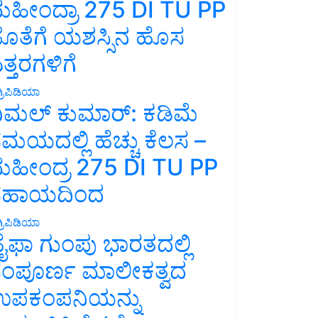
ಹೀಂದ್ರಾ 275 DI TU PP
ೊತೆಗೆ ಯಶಸ್ಸಿನ ಹೊಸ
ತ್ತರಗಳಿಗೆ
್ರಿಪಿಡಿಯಾ
ಿಮಲ್ ಕುಮಾರ್: ಕಡಿಮೆ
ಮಯದಲ್ಲಿ ಹೆಚ್ಚು ಕೆಲಸ –
ಹೀಂದ್ರ 275 DI TU PP
ಸಹಾಯದಿಂದ
್ರಿಪಿಡಿಯಾ
ೈಫಾ ಗುಂಪು ಭಾರತದಲ್ಲಿ
ಂಪೂರ್ಣ ಮಾಲೀಕತ್ವದ
ಪಕಂಪನಿಯನ್ನು