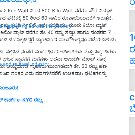
ರ
 Kilo Watt ನಿಂದ 500 Kilo Watt ವರೆಗೂ ಸೌರ ವಿದ್ಯುತ್
ಯದ ಘಟಕಕ್ಕೆ 50 ರಿಂದ 60 ಸಾವಿರ ರೂಪಾಯಿಯವರೆಗೆ ಇರುತ್ತದೆ.
್ಟು ಸಬ್ಸಿಡಿ ಸಿಗಲಿದೆ. ಇದೇ ಸಬ್ಸಿಡಿಯು ಮೂರು ಕಿಲೋ ವ್ಯಾಟ್
ns happening across the country
 3 ಕಿಲೋ ವ್ಯಾಟ್ ವರೆಗೂ ಶೇ. 40 ರಷ್ಟು ಸಬ್ಸಿಡಿ ಹಾಗೂ ನಂತರದ 7
1
ಮ ಬಳಿ ಹಣವಿಲ್ಲದಿದ್ದರೆ ಬ್ಯಾಂಕಿನಿಂದ ಸಾಲಸೌಲಭ್ಯವೂ ಪಡೆಯಬಹುದು.
ರ
ಸಲ್ಲಿಸಿದ ನಂತರ ಸಂಬಂಧಿಸಿದ ಅಧಿಕಾರಿಗಳು ಮತ್ತು ಸಿಬ್ಬಂದಿಗಳು
ಹ
ವೇಳೆ ಘಟಕ ಸ್ಥಾಪನೆಗೆ ಮನೆಗಳು ಅಥವಾ ಅಪಾರ್ಟ್ ಮೆಂಟ್ ಸೂಕ್ತ
e and related industry
ು. ಆಯ್ಕೆಯಾದ ಗ್ರಾಹಕರು ಮುಂಗಡವಾಗಿ ಶೇ. 60 ರಷ್ಟು ಹಣ
ಮಾಡಿದ ನಂತರ ಐದು ವರ್ಷಗಳವರೆಗೆ ಉಚಿತವಾಗಿ ಘಟಕಗಳನ್ನು
್ಷ ಮಂಜೂರು!
c
‌ ಕಾರ್ಡ್‌ e-KYC ರದ್ದು..
ಬ