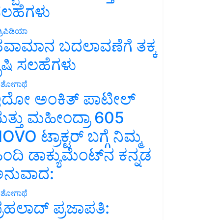
ಲಹೆಗಳು
್ರಿಪಿಡಿಯಾ
ವಾಮಾನ ಬದಲಾವಣೆಗೆ ತಕ್ಕ
ೃಷಿ ಸಲಹೆಗಳು
ಶೋಗಾಥೆ
ದೋ ಅಂಕಿತ್ ಪಾಟೀಲ್
ತ್ತು ಮಹೀಂದ್ರಾ 605
OVO ಟ್ರಾಕ್ಟರ್ ಬಗ್ಗೆ ನಿಮ್ಮ
ಿಂದಿ ಡಾಕ್ಯುಮೆಂಟ್‌ನ ಕನ್ನಡ
ನುವಾದ:
ಶೋಗಾಥೆ
್ರಹಲಾದ್ ಪ್ರಜಾಪತಿ: