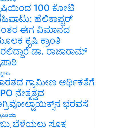
ೃಷಿಯಿಂದ 100 ಕೋಟಿ
ಹಿವಾಟು: ಹೆಲಿಕಾಪ್ಟರ್
ಂತರ ಈಗ ವಿಮಾನದ
ೂಲಕ ಕೃಷಿ ಕ್ರಾಂತಿ
ರಲಿದ್ದಾರೆ ಡಾ. ರಾಜಾರಾಮ್
್ರಿಪಾಠಿ
್ದಿಗಳು
ಾರತದ ಗ್ರಾಮೀಣ ಆರ್ಥಿಕತೆಗೆ
PO ನೇತೃತ್ವದ
ಗ್ರಿವೋಲ್ಟಾಯಿಕ್ಸ್‌ನ ಭರವಸೆ
್ರಿಪಿಡಿಯಾ
ಬ್ಬು ಬೆಳೆಯಲು ಸೂಕ್ತ