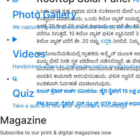
ಒಂದು ವಸತಿ ಗೃಹ ಅಥವಾ ವಸತಿ ಸಂಕೀರ್ಣದ ಮೇಲೆ ಒಂದು
Photo Gallery
ಉತ್ಪಾದನೆ ಮಾಡಬಹುದು. ಒಂದು ಕಿಲೋ ವ್ಯಾಟ್ ಸಾಮರ್ಥ್
ಇದಕ್ಕೆ 20 ರಿಂದ 22 ಸಾವಿರ ರೂಪಾಯಿ ಅಂದರೆ ಶೇ. 40 ರಷ
We capture the best photos around events, exhibitio
ವರೆಗೂ ಸಿಗುತ್ತದೆ. 10 ಕಿಲೋ ವ್ಯಾಟ್ ಘಟಕ ಸ್ಥಾಪಿಸಿದರೆ
ಕಿಲೋ ವ್ಯಾಟ್ ವರೆಗೆ ಶೇ. 20 ರಷ್ಟು
ಸಬ್ಸಿಡಿ
ಸಿಗಲಿದೆ. ನಿಮ್
Videos
ಈ ಯೋಜನೆಯಡಿಯಲ್ಲಿ ಗ್ರಾಹಕರು ಆನ್ಲೈನ್ ಮೂಲಕ ಅರ್ಜಿ 
ಖುದ್ದು ಭೇಟಿ ನೀಡಿ ಸ್ಥಳ ಪರಿಶೀಲನೆ ನಡೆಸಲಿದ್ದಾರೆ. ಈ 
Handpicked videos to inspire the nation on agricultur
ಎನಿಸಿದರೆ, ಯೋಜನೆ ಜಾರಿಗೆ ಮಂಜೂರಾತಿ ನೀಡಲಾಗುವುದ
ಪಾವತಿಸಿ ಕಾಮಗಾರಿ ಆರಂಭಿಸಬಹುದು. ಘಟಕ ಸ್ಥಾಪನೆ 
ಉಚಿತವಾಗಿ ನಿರ್ವಹಣೆ ಮಾಡಲಾಗುವುದು.
Quiz
ಕಿಸಾನ್ ಕ್ರೆಡಿಟ್ ಕಾರ್ಡ್ ನವೀಕರಣ: ಡೈರಿ ರೈತರಿಗೆ 15 ಲಕ
PM ಕಿಸಾನ್‌ ರೈತರಿಗೆ ಬಿಗ್‌ ನ್ಯೂಸ್‌: OTP ಮೂಲಕ ಆಧಾರ್
Take a quiz and test your agriculture knowledge
Magazine
Subscribe to our print & digital magazines now