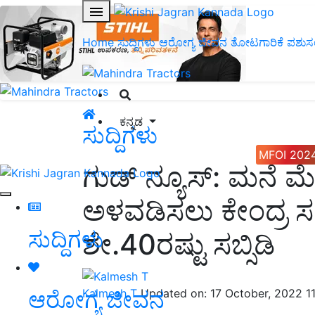
Home
ಸುದ್ದಿಗಳು
ಆರೋಗ್ಯ ಜೀವನ
ತೋಟಗಾರಿಕೆ
ಪಶುಸ
ಕನ್ನಡ
ಸುದ್ದಿಗಳು
MFOI 202
ಗುಡ್ ನ್ಯೂಸ್: ಮನೆ 
ಅಳವಡಿಸಲು ಕೇಂದ್ರ ಸರ
ಸುದ್ದಿಗಳು
ಶೇ.40ರಷ್ಟು ಸಬ್ಸಿಡಿ
ಆರೋಗ್ಯ ಜೀವನ
Kalmesh T
Updated on: 17 October, 2022 1