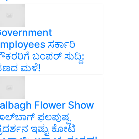
overnment
mployees ಸರ್ಕಾರಿ
ೌಕರರಿಗೆ ಬಂಪರ್‌ ಸುದ್ದಿ:
ಣದ ಮಳೆ!
albagh Flower Show
ಾಲ್‌ಬಾಗ್ ಫಲಪುಷ್ಪ
್ರದರ್ಶನ ಇಷ್ಟು ಕೋಟಿ