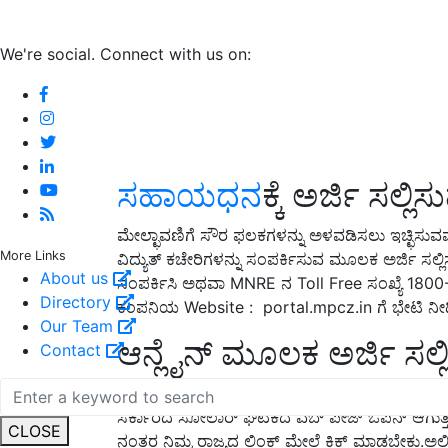
We're social. Connect with us on:
ಸಹಾಯಧನ
ಕ್ಕೆ ಅರ್ಜಿ ಸಲ್ಲ
ಮೇಲ್ಛಾವಣಿಗೆ ಸೌರ ಫಲಕಗಳನ್ನು ಅಳವಡಿಸಲು ಇಚ್ಛಿಸುವವರು
More Links
ವಿದ್ಯುತ್ ಕಚೇರಿಗಳನ್ನು ಸಂಪರ್ಕಿಸುವ ಮೂಲಕ ಅರ್ಜಿ ಸಲ್ಲಿ
About us
ಸಂಪರ್ಕಿಸಿ ಅಥವಾ MNRE ನ Toll Free ಸಂಖ್ಯೆ 1800
Directory
ಕಂಪನಿಯ Website : portal.mpcz.in ಗೆ ಭೇಟಿ ನೀಡಿ 
Our Team
ಆನ್ಲೈನ್ ಮೂಲಕ ಅರ್ಜಿ ಸಲ್ಲ
Contact
ಆನ್ಲೈನ್ ನಲ್ಲಿ ಅರ್ಜಿ ಸಲ್ಲಿಸಲು ಗ್ರಾಹಕರು https://so
ಸರ್ಕಾರದ ಸೋಲಾರ್ ಘಟಕದ ವೆಬ್ ಪೇಜ್ ಓಪನ್ ಆಗುತ್ತದೆ.
CLOSE
ನಂತರ ನಿಮ್ಮ ರಾಜ್ಯದ ಲಿಂಕ್ ಮೇಲೆ ಕ್ಲಿಕ್ ಮಾಡಬೇಕು.ಅಲ