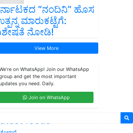
ರ್ನಾಟಕದ “ನಂದಿನಿ” ಹೊಸ
ತ್ಪನ್ನ ಮಾರುಕಟ್ಟೆಗೆ:
ಿಶೇಷತೆ ನೋಡಿ!
View More
We're on WhatsApp! Join our WhatsApp
group and get the most important
updates you need. Daily.
Join on WhatsApp
atest feeds
ಶೋಗಾಥೆ