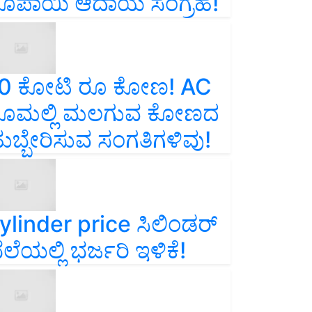
ೂಪಾಯಿ ಆದಾಯ ಸಂಗ್ರಹ!
0 ಕೋಟಿ ರೂ ಕೋಣ! AC
ೂಮಲ್ಲಿ ಮಲಗುವ ಕೋಣದ
ುಬ್ಬೇರಿಸುವ ಸಂಗತಿಗಳಿವು!
ylinder price ಸಿಲಿಂಡರ್‌
ೆಲೆಯಲ್ಲಿ ಭರ್ಜರಿ ಇಳಿಕೆ!