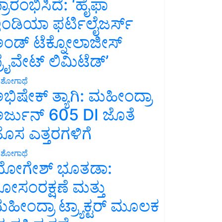
್ರಾರಂಭಿಸಿದೆ: ‘ಹೈಫಾ
ಂಡಿಯಾ ಫರ್ಟಿಲೈಜರ್ಸ್
ಂಡ್ ಟೆಕ್ನೋಲಾಜೀಸ್
್ರೈವೇಟ್ ಲಿಮಿಟೆಡ್’
ಶೋಗಾಥೆ
ಭಿಷೇಕ್ ತ್ಯಾಗಿ: ಮಹೀಂದ್ರಾ
ರ್ಜುನ್ 605 DI ಜೊತೆ
ೊಸ ಎತ್ತರಗಳಿಗೆ
ಶೋಗಾಥೆ
ೋಗೇಶ್ ಭೂತಡಾ:
ೋಸಂರಕ್ಷಣೆ ಮತ್ತು
ಹೀಂದ್ರಾ ಟ್ರ್ಯಾಕ್ಟರ್ ಮೂಲಕ