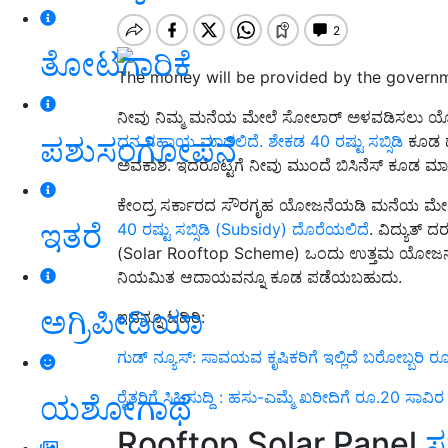
ತೋಟಗಾರಿಕೆ
The money will be provided by the governme
ನೀವು ನಿಮ್ಮ ಮನೆಯ ಮೇಲೆ ಸೋಲಾರ್‌ ಅಳವಡಿಸಲು ಯೋಚಿಸ
ಪಶುಸಂಗೋಪನೆ
ಧನ ಸಹಾಯ ಮಾಡಲಿದೆ. ಶೇಕಡ 40 ರಷ್ಟು ಸಬ್ಸಿಡಿ
ಕೂಡ ದೊ
ಅವಕಾಶ. ಇದರೊಟ್ಟಿಗೆ ನೀವು ಮುಂದೆ ಬಿಸಿನೆಸ್‌ ಕೂಡ ಮಾ
ಕೇಂದ್ರ ಸರ್ಕಾರದ ಸೌರಗೃಹ ಯೋಜನೆಯಡಿ ಮನೆಯ ಮೇಲ
ಇತರೆ
40 ರಷ್ಟು ಸಬ್ಸಿಡಿ (Subsidy) ದೊರೆಯಲಿದೆ
. ವಿದ್ಯುತ್ 
(Solar Rooftop Scheme) ಒಂದು ಉತ್ತಮ ಯೋಜನೆಯ
ನಿಯಮಿತ ಆದಾಯವನ್ನೂ ಕೂಡ ಪಡೆಯಬಹುದು.
ಅಗ್ರಿಪೀಡಿಯಾ
ಇದನ್ನೂ ಓದಿರಿ:
ಗುಡ್‌ ನ್ಯೂಸ್‌: ಸಾವಯವ ಕೃಷಿಕರಿಗೆ ಇಲ್ಲಿದೆ ಬರೋಬ್ಬರಿ ರೂ
ರೈತರಿಗೆ ಸಿಹಿಸುದ್ದಿ : ಹಸು-ಎಮ್ಮೆ ಖರೀದಿಗೆ ರೂ.20 ಸಾವಿರ 
ಯಶೋಗಾಥೆ
Rooftop Solar Panel