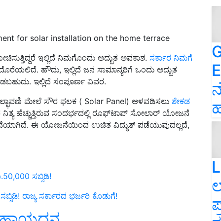
nt for solar installation on the home terrace
G
ುತ್ತಿದ್ದರೆ ಇಲ್ಲಿದೆ ನಿಮಗೊಂದು ಅದ್ಬುತ ಅವಕಾಶ.
ಸರ್ಕಾರ ನಿಮಗೆ
E
ರೆಯಲಿದೆ. ಹೌದು, ಇಲ್ಲಿದೆ ಜನ ಸಾಮಾನ್ಯರಿಗೆ ಒಂದು ಅದ್ಬುತ
ಡಬಹುದು. ಇಲ್ಲಿದೆ ಸಂಪೂರ್ಣ‌ ವಿವರ.
ನ
್ಛಾವಣಿ ಮೇಲೆ ಸೌರ ಫಲಕ ( Solar Panel) ಅಳವಡಿಸಲು
ಶೇಕಡ
ಹ
ದರ ನಿತ್ಯ ಹೆಚ್ಚುತ್ತಿರುವ ಸಂದರ್ಭದಲ್ಲಿ ರೂಫ್‌ಟಾಪ್‌ ಸೋಲಾರ್‌ ಯೋಜನೆ
ಾಗಿದೆ. ಈ ಯೋಜನೆಯಿಂದ ಉಚಿತ ವಿದ್ಯುತ್‌ ಪಡೆಯುವುದಲ್ಲದೆ,
L
.50,000 ಸಬ್ಸಿಡಿ!
ಲ
ಸಬ್ಸಿಡಿ! ರಾಜ್ಯ ಸರ್ಕಾರದ ಭರ್ಜರಿ ಕೊಡುಗೆ!
ಪ
ಸಹಾಯಧನ