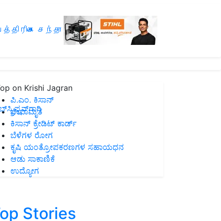
த்திரிகை சந்தா
op on Krishi Jagran
ಪಿ.ಎಂ. ಕಿಸಾನ್
ಸ್ಕ್ರಿಪ್ಷನ್‌ಗಾಗಿ
ಜೀವಾಮೃತ
ಕಿಸಾನ್ ಕ್ರೇಡಿಟ್ ಕಾರ್ಡ್
ಬೆಳೆಗಳ ರೋಗ
ಕೃಷಿ ಯಂತ್ರೋಪಕರಣಗಳ ಸಹಾಯಧನ
ಆಡು ಸಾಕಾಣಿಕೆ
ಉದ್ಯೋಗ
op Stories