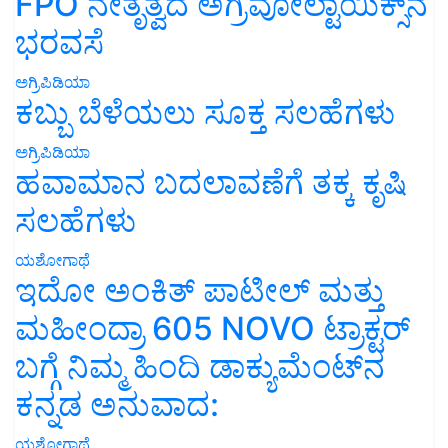
FPO ನೇತೃತ್ವದ ಅಗ್ರಿವೋಲ್ಟಾಯಿಕ್ಸ್‌ನ
ಭರವಸೆ
ಅಗ್ರಿಪಿಡಿಯಾ
ಕಬ್ಬು ಬೆಳೆಯಲು ಸೂಕ್ತ ಸಲಹೆಗಳು
ಅಗ್ರಿಪಿಡಿಯಾ
ಹವಾಮಾನ ಬದಲಾವಣೆಗೆ ತಕ್ಕ ಕೃಷಿ
ಸಲಹೆಗಳು
ಯಶೋಗಾಥೆ
ಇದೋ ಅಂಕಿತ್ ಪಾಟೀಲ್ ಮತ್ತು
ಮಹೀಂದ್ರಾ 605 NOVO ಟ್ರಾಕ್ಟರ್
ಬಗ್ಗೆ ನಿಮ್ಮ ಹಿಂದಿ ಡಾಕ್ಯುಮೆಂಟ್‌ನ
ಕನ್ನಡ ಅನುವಾದ:
ಯಶೋಗಾಥೆ