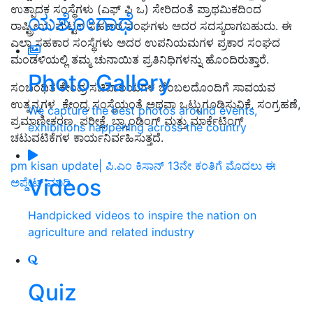
ಉತ್ಪಾದಕ ಸಂಸ್ಥೆಗಳು (ಎಫ್‌ ಪಿ ಒ) ಸೇರಿದಂತೆ ಪ್ರಾಥಮಿಕದಿಂದ
ಯಶೋಗಾಥೆ
ರಾಷ್ಟ್ರೀಯ ಮಟ್ಟದ ಸಹಕಾರ ಸಂಘಗಳು ಅದರ ಸದಸ್ಯರಾಗಬಹುದು. ಈ
ಎಲ್ಲಾ ಸಹಕಾರ ಸಂಸ್ಥೆಗಳು ಅದರ ಉಪನಿಯಮಗಳ ಪ್ರಕಾರ ಸಂಘದ
ಮಂಡಳಿಯಲ್ಲಿ ತಮ್ಮ ಚುನಾಯಿತ ಪ್ರತಿನಿಧಿಗಳನ್ನು ಹೊಂದಿರುತ್ತಾರೆ.
Photo Gallery
ಸಂಬಂಧಿತ ಕೇಂದ್ರ ಸಚಿವಾಲಯಗಳ ಬೆಂಬಲದೊಂದಿಗೆ ಸಾವಯವ
ಉತ್ಪನ್ನಗಳ ಕೇಂದ್ರ ಸಂಸ್ಥೆಯಂತೆ ಅಥವಾ ಒಟ್ಟುಗೂಡಿಸುವಿಕೆ, ಸಂಗ್ರಹಣೆ,
We capture the best photos around events,
ಪ್ರಮಾಣೀಕರಣ, ಪರೀಕ್ಷೆ, ಬ್ರ್ಯಾಂಡಿಂಗ್ ಮತ್ತು ಮಾರ್ಕೆಟಿಂಗ್
exhibitions happening across the country
ಚಟುವಟಿಕೆಗಳ ಕಾರ್ಯನಿರ್ವಹಿಸುತ್ತದೆ.
pm kisan update| ಪಿ.ಎಂ ಕಿಸಾನ್‌ 13ನೇ ಕಂತಿಗೆ ಮೊದಲು ಈ
Videos
ಅಪ್ಡೇಟ್‌ ಮಾಡಿ
Handpicked videos to inspire the nation on
agriculture and related industry
Quiz