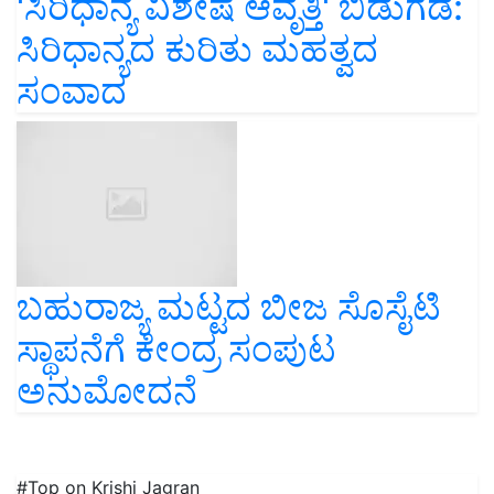
'ಸಿರಿಧಾನ್ಯ ವಿಶೇಷ ಆವೃತ್ತಿ' ಬಿಡುಗಡೆ:
ಸಿರಿಧಾನ್ಯದ ಕುರಿತು ಮಹತ್ವದ
ಸಂವಾದ
ಬಹುರಾಜ್ಯ ಮಟ್ಟದ ಬೀಜ ಸೊಸೈಟಿ
ಸ್ಥಾಪನೆಗೆ ಕೇಂದ್ರ ಸಂಪುಟ
ಅನುಮೋದನೆ
#Top on Krishi Jagran