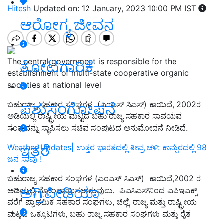
Hitesh
Updated on: 12 January, 2023 10:00 PM IST
ಆರೋಗ್ಯ ಜೀವನ
The central government is responsible for the
ತೋಟಗಾರಿಕೆ
establishment of multi-state cooperative organic
societies at national level
ಪಶುಸಂಗೋಪನೆ
ಬಹುರಾಜ್ಯ ಸಹಕಾರ ಸಂಘಗಳ (ಎಂಎಸ್‌ ಸಿಎಸ್‌) ಕಾಯಿದೆ, 2002ರ
ಅಡಿಯಲ್ಲಿ ರಾಷ್ಟ್ರೀಯ ಮಟ್ಟದ ಬಹು ರಾಜ್ಯ ಸಹಕಾರ ಸಾವಯವ
ಸಂಘವನ್ನು ಸ್ಥಾಪಿಸಲು ಸಚಿವ ಸಂಪುಟದ ಅನುಮೋದನೆ ನೀಡಿದೆ.
ಇತರೆ
Weather Updates| ಉತ್ತರ ಭಾರತದಲ್ಲಿ ತೀವ್ರ ಚಳಿ: ಕಾನ್ಪುರದಲ್ಲಿ 98
ಜನ ಸಾವು !
ಬಹುರಾಜ್ಯ ಸಹಕಾರ ಸಂಘಗಳ (ಎಂಎಸ್‌ ಸಿಎಸ್) ಕಾಯಿದೆ,2002 ರ
ಅಗ್ರಿಪೀಡಿಯಾ
ಅಡಿಯಲ್ಲಿ ನೋಂದಾಯಿಸಲಾಗುವುದು. ಪಿಎಸಿಎಸ್‌ನಿಂದ ಎಪಿಇಎಕ್ಸ್‌
ವರೆಗೆ ಪ್ರಾಥಮಿಕ ಸಹಕಾರ ಸಂಘಗಳು, ಜಿಲ್ಲೆ, ರಾಜ್ಯ ಮತ್ತು ರಾಷ್ಟ್ರೀಯ
ಮಟ್ಟದ ಒಕ್ಕೂಟಗಳು, ಬಹು ರಾಜ್ಯ ಸಹಕಾರ ಸಂಘಗಳು ಮತ್ತು ರೈತ