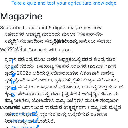
Take a quiz and test your agriculture knowledge
Magazine
Subscribe to our print & digital magazines now
ಸಹಕಾರಿಗಳ ಅಭಿವೃದ್ಧಿ ಮಾದರಿಯ ಮೂಲಕ “ಸಹಕಾರ್-ಸೇ-
Subscribe
ಸಮೃದ್ಧಿ”(ಸಹಕಾರದಿಂದ ಸಮೃದ್ಧಿ) ಗುರಿಯನ್ನು ಸಾಧಿಸಲು ಸಹಾಯ
ಮಾಡುತ್ತದೆ.
We're social. Connect with us on:
ಪ್ರಧಾನಿ ನರೇಂದ್ರ ಮೋದಿ ಅವರ ಅಧ್ಯಕ್ಷತೆಯಲ್ಲಿ ನಡೆದ ಕೇಂದ್ರ ಸಚಿವ
ಸಂಪುಟ ಸಭೆಯು ಬಹುರಾಜ್ಯ ಸಹಕಾರ ಸಂಘಗಳ (ಎಂಎಸ್ ಸಿಎಸ್)
ಕಾಯ್ದೆ, 2002ರ ಅಡಿಯಲ್ಲಿ ಸಚಿವಾಲಯಗಳು ವಿಶೇಷವಾಗಿ ವಾಣಿಜ್ಯ
ಮತ್ತು ಕೈಗಾರಿಕಾ ಸಚಿವಾಲಯ, ಕೃಷಿ ಮತ್ತು ರೈತರ ಕಲ್ಯಾಣ ಸಚಿವಾಲಯ,
ಆಹಾರ ಸಂಸ್ಕರಣಾ ಉದ್ಯಮಗಳ ಸಚಿವಾಲಯ, ಆರೋಗ್ಯ ಮತ್ತು ಕುಟುಂಬ
ಕಲ್ಯಾಣ ಸಚಿವಾಲಯ ಮತ್ತು ಈಶಾನ್ಯ ಪ್ರದೇಶದ ಅಭಿವೃದ್ಧಿ ಸಚಿವಾಲಯ
ತಮ್ಮ ನೀತಿಗಳು, ಯೋಜನೆಗಳು ಮತ್ತು ಏಜೆನ್ಸಿಗಳ ಮೂಲಕ ಸಂಪೂರ್ಣ
ಸರ್ಕಾರದ ವಿಧಾನದಿಂದ ಸಾವಯವ ಉತ್ಪನ್ನಗಳಿಗಾಗಿ ರಾಷ್ಟ್ರೀಯ ಮಟ್ಟದ
More Links
About us
ಸಹಕಾರ ಸಂಘವನ್ನು ಸ್ಥಾಪಿಸುವ ಮತ್ತು ಉತ್ತೇಜಿಸುವ ಐತಿಹಾಸಿಕ
Directory
ನಿರ್ಧಾರವನ್ನು ಅನುಮೋದಿಸಿದೆ.
Our Team