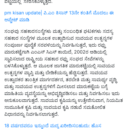
ಪಟ್ಟಿಯಲ್ಲಿ ಸೇರಿಸಿಕೊಳ್ಳುತ್ತದೆ.
pm kisan update| ಪಿ.ಎಂ ಕಿಸಾನ್‌ 13ನೇ ಕಂತಿಗೆ ಮೊದಲು ಈ
ಅಪ್ಡೇಟ್‌ ಮಾಡಿ
ಸಂಘವು ಸಹಕಾರಸಂಸ್ಥೆಗಳು ಮತ್ತು ಸಂಬಂಧಿತ ಘಟಕಗಳು ಸದಸ್ಯ
ಸಹಕಾರ ಸಂಸ್ಥೆಗಳ ಮೂಲಕ ಉತ್ಪಾದಿಸುವ ಸಾವಯವ ಉತ್ಪನ್ನಗಳ
ಸಂಪೂರ್ಣ ಪೂರೈಕೆ ಸರಪಳಿಯನ್ನು ನಿರ್ವಹಿಸುತ್ತದೆ, ಇದು ರಫ್ತು
ಮಾರುಕಟ್ಟೆಗಾಗಿ ಎಂಎಸ್ ಸಿಎಸ್ ಕಾಯಿದೆ, 2002ರ ಅಡಿಯಲ್ಲಿ
ಸ್ಥಾಪಿಸಲಾದ ರಾಷ್ಟ್ರೀಯ ಸಹಕಾರ ರಫ್ತು ಸಂಘದ ಸೇವೆಗಳನ್ನು
ಬಳಸಿಕೊಳ್ಳುತ್ತದೆ. ಆ ಮೂಲಕ ಜಾಗತಿಕ ಮಾರುಕಟ್ಟೆಯಲ್ಲಿ ಸಾವಯವ
ಉತ್ಪನ್ನಗಳ ವ್ಯಾಪ್ತಿ ಮತ್ತು ಬೇಡಿಕೆಯನ್ನು ಹೆಚ್ಚಿಸುತ್ತದೆ. ಸಾವಯವ
ಉತ್ಪಾದಕರ ತಾಂತ್ರಿಕ ಮಾರ್ಗದರ್ಶನ, ತರಬೇತಿ ಮತ್ತು ಸಾಮರ್ಥ್ಯ ವೃದ್ಧಿ
ಮತ್ತು ಸಾವಯವ ಉತ್ಪನ್ನಗಳಿಗೆ ಮೀಸಲಾದ ಮಾರುಕಟ್ಟೆಯ ಬಗ್ಗೆ
ಮಾಹಿತಿಯ ವ್ಯವಸ್ಥೆಯನ್ನು ಅಭಿವೃದ್ಧಿಪಡಿಸಲು ಮತ್ತು ನಿರ್ವಹಿಸಲು ಇದು
ಅನುಕೂಲವಾಗುತ್ತದೆ. ಸಾವಯವ ಕೃಷಿಯನ್ನು ಉತ್ತೇಜಿಸುವಾಗ, ನಿಯಮಿತ
ಸಾಮೂಹಿಕ ಕೃಷಿ ಮತ್ತು ಸಾವಯವ ಕೃಷಿ ನಡುವೆ ಸಮತೋಲಿತ
ವಿಧಾನವನ್ನು ನಿರ್ವಹಿಸಲಾಗುತ್ತದೆ.
18 ವರ್ಷದವರೂ ಇನ್ಮುಂದೆ ಮದ್ಯ ಖರೀದಿಸಬಹುದು: ಹೊಸ