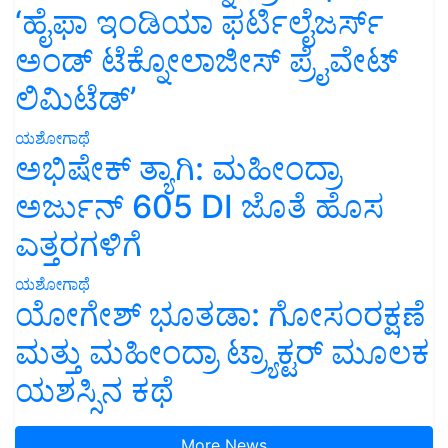
‘ಹೈಫಾ ಇಂಡಿಯಾ ಫರ್ಟಿಲೈಜರ್ಸ್
ಅಂಡ್ ಟೆಕ್ನೋಲಾಜೀಸ್ ಪ್ರೈವೇಟ್
ಲಿಮಿಟೆಡ್’
ಯಶೋಗಾಥೆ
ಅಭಿಷೇಕ್ ತ್ಯಾಗಿ: ಮಹೀಂದ್ರಾ
ಅರ್ಜುನ್ 605 DI ಜೊತೆ ಹೊಸ
ಎತ್ತರಗಳಿಗೆ
ಯಶೋಗಾಥೆ
ಯೋಗೇಶ್ ಭೂತಡಾ: ಗೋಸಂರಕ್ಷಣೆ
ಮತ್ತು ಮಹೀಂದ್ರಾ ಟ್ರ್ಯಾಕ್ಟರ್ ಮೂಲಕ
ಯಶಸ್ಸಿನ ಕಥೆ
More News