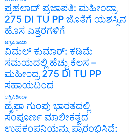
ಪ್ರಹಲಾದ್ ಪ್ರಜಾಪತಿ: ಮಹೀಂದ್ರಾ
275 DI TU PP ಜೊತೆಗೆ ಯಶಸ್ಸಿನ
ಹೊಸ ಎತ್ತರಗಳಿಗೆ
ಅಗ್ರಿಪಿಡಿಯಾ
ವಿಮಲ್ ಕುಮಾರ್: ಕಡಿಮೆ
ಸಮಯದಲ್ಲಿ ಹೆಚ್ಚು ಕೆಲಸ –
ಮಹೀಂದ್ರ 275 DI TU PP
ಸಹಾಯದಿಂದ
ಅಗ್ರಿಪಿಡಿಯಾ
ಹೈಫಾ ಗುಂಪು ಭಾರತದಲ್ಲಿ
ಸಂಪೂರ್ಣ ಮಾಲೀಕತ್ವದ
ಉಪಕಂಪನಿಯನ್ನು ಪ್ರಾರಂಭಿಸಿದೆ: