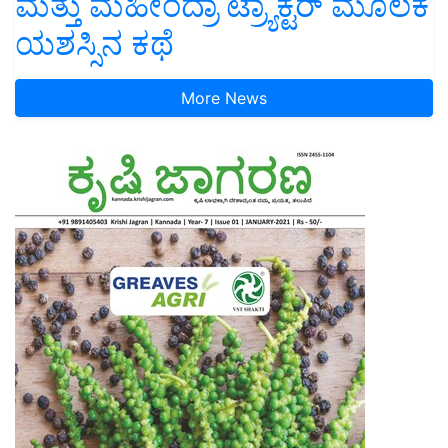
ಮತ್ತು ಮಹೀಂದ್ರಾ ಟ್ರ್ಯಾಕ್ಟರ್ ಮೂಲಕ
ಯಶಸ್ಸಿನ ಕಥೆ
More News