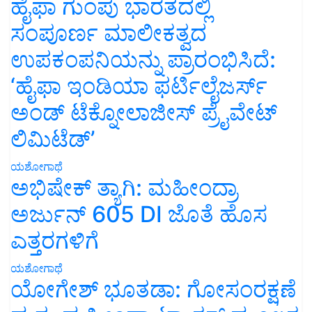
ಹೈಫಾ ಗುಂಪು ಭಾರತದಲ್ಲಿ
ಸಂಪೂರ್ಣ ಮಾಲೀಕತ್ವದ
ಉಪಕಂಪನಿಯನ್ನು ಪ್ರಾರಂಭಿಸಿದೆ:
‘ಹೈಫಾ ಇಂಡಿಯಾ ಫರ್ಟಿಲೈಜರ್ಸ್
ಅಂಡ್ ಟೆಕ್ನೋಲಾಜೀಸ್ ಪ್ರೈವೇಟ್
ಲಿಮಿಟೆಡ್’
ಯಶೋಗಾಥೆ
ಅಭಿಷೇಕ್ ತ್ಯಾಗಿ: ಮಹೀಂದ್ರಾ
ಅರ್ಜುನ್ 605 DI ಜೊತೆ ಹೊಸ
ಎತ್ತರಗಳಿಗೆ
ಯಶೋಗಾಥೆ
ಯೋಗೇಶ್ ಭೂತಡಾ: ಗೋಸಂರಕ್ಷಣೆ