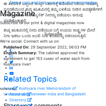
Take a quiz and test your agriculture knowledge
ಈ ತಿಳಿವಳಿಕೆ ಒಪ್ಪಂದ ಅಸ್ಸಾಂ ಸರ್ಕಾರಕ್ಕೆ ಕುಶಿಯಾರ ನದಿಯ ಸಾಮಾನ್ಯ
ವಿಸ್ತರಣೆಯಿಂದ ಶುಷ್ಕ ಋತುವಿನಲ್ಲಿ ತಮ್ಮ ಬಳಕೆಯ ನೀರಿನ ಅವಶ್ಯಕತೆಗಳಿಗೆ
Magazine
ಅನುಗುಣವಾಗಿ 153 ಕ್ಯೂಸೆಕ್ ನೀರನ್ನು ಪಡೆಯಲು ಅನುವು
ಮಾಡಿಕೊಡುತ್ತದೆ.
Subscribe to our print & digital magazines now
ಶುಷ್ಕ ಋತುವಿನಲ್ಲಿ ನೀರು ಪಡೆಯುವ ಬಗ್ಗೆ ಉಭಯ ರಾಷ್ಟ್ರಗಳ ಮೇಲೆ
Subscribe
ನಿಗಾ ಇಡಲು ಒಂದು ಜಂಟಿ ನಿಗಾ ತಂಡವನ್ನು ರಚಿಸಲಾಗುತ್ತಿದೆ.
We're social. Connect with us on:
Published On:
29 September 2022, 06:03 PM
English Summary:
The cabinet approved the
agreement to get 153 cusec of water each from
Kushiyara river!
Related Topics
News
Kushiyara river
Memorandum of
More Links
Understanding between India and Bangladesh
About us
Directory
Share your comments
Our Team