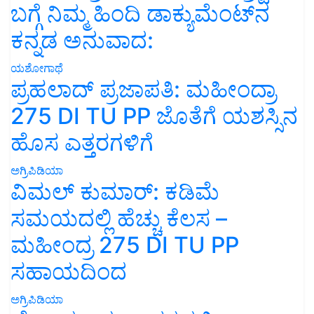
ಬಗ್ಗೆ ನಿಮ್ಮ ಹಿಂದಿ ಡಾಕ್ಯುಮೆಂಟ್‌ನ
ಕನ್ನಡ ಅನುವಾದ:
ಯಶೋಗಾಥೆ
ಪ್ರಹಲಾದ್ ಪ್ರಜಾಪತಿ: ಮಹೀಂದ್ರಾ
275 DI TU PP ಜೊತೆಗೆ ಯಶಸ್ಸಿನ
ಹೊಸ ಎತ್ತರಗಳಿಗೆ
ಅಗ್ರಿಪಿಡಿಯಾ
ವಿಮಲ್ ಕುಮಾರ್: ಕಡಿಮೆ
ಸಮಯದಲ್ಲಿ ಹೆಚ್ಚು ಕೆಲಸ –
ಮಹೀಂದ್ರ 275 DI TU PP
ಸಹಾಯದಿಂದ
ಅಗ್ರಿಪಿಡಿಯಾ