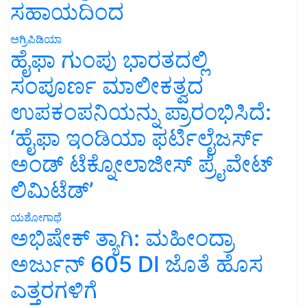
ಸಹಾಯದಿಂದ
ಅಗ್ರಿಪಿಡಿಯಾ
ಹೈಫಾ ಗುಂಪು ಭಾರತದಲ್ಲಿ
ಸಂಪೂರ್ಣ ಮಾಲೀಕತ್ವದ
ಉಪಕಂಪನಿಯನ್ನು ಪ್ರಾರಂಭಿಸಿದೆ:
‘ಹೈಫಾ ಇಂಡಿಯಾ ಫರ್ಟಿಲೈಜರ್ಸ್
ಅಂಡ್ ಟೆಕ್ನೋಲಾಜೀಸ್ ಪ್ರೈವೇಟ್
ಲಿಮಿಟೆಡ್’
ಯಶೋಗಾಥೆ
ಅಭಿಷೇಕ್ ತ್ಯಾಗಿ: ಮಹೀಂದ್ರಾ
ಅರ್ಜುನ್ 605 DI ಜೊತೆ ಹೊಸ
ಎತ್ತರಗಳಿಗೆ