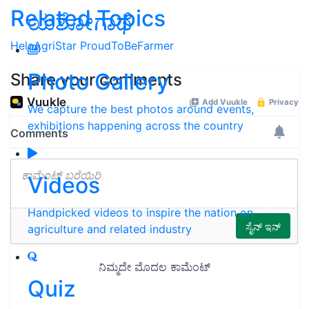
Related Topics
ಯಶೋಗಾಥೆ
HeloAgriStar
ProudToBeFarmer
Photo Gallery
Share your comments
We capture the best photos around events,
exhibitions happening across the country
Videos
Handpicked videos to inspire the nation on
agriculture and related industry
Quiz