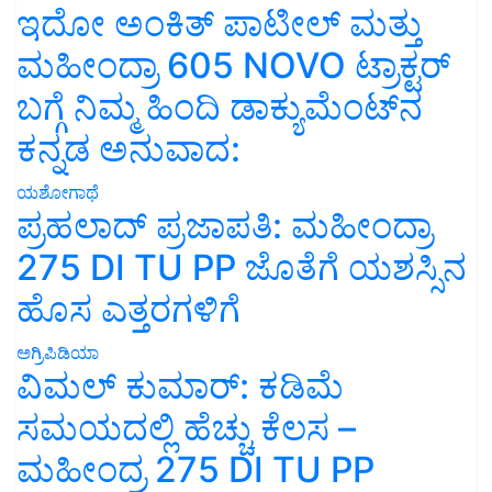
ಇದೋ ಅಂಕಿತ್ ಪಾಟೀಲ್ ಮತ್ತು
ಮಹೀಂದ್ರಾ 605 NOVO ಟ್ರಾಕ್ಟರ್
ಬಗ್ಗೆ ನಿಮ್ಮ ಹಿಂದಿ ಡಾಕ್ಯುಮೆಂಟ್‌ನ
ಕನ್ನಡ ಅನುವಾದ:
ಯಶೋಗಾಥೆ
ಪ್ರಹಲಾದ್ ಪ್ರಜಾಪತಿ: ಮಹೀಂದ್ರಾ
275 DI TU PP ಜೊತೆಗೆ ಯಶಸ್ಸಿನ
ಹೊಸ ಎತ್ತರಗಳಿಗೆ
ಅಗ್ರಿಪಿಡಿಯಾ
ವಿಮಲ್ ಕುಮಾರ್: ಕಡಿಮೆ
ಸಮಯದಲ್ಲಿ ಹೆಚ್ಚು ಕೆಲಸ –
ಮಹೀಂದ್ರ 275 DI TU PP