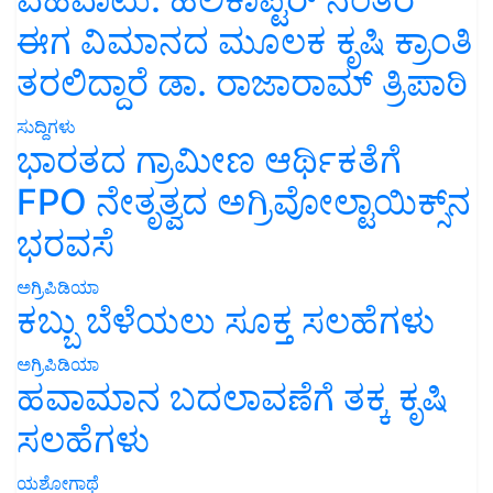
ಈಗ ವಿಮಾನದ ಮೂಲಕ ಕೃಷಿ ಕ್ರಾಂತಿ
ತರಲಿದ್ದಾರೆ ಡಾ. ರಾಜಾರಾಮ್ ತ್ರಿಪಾಠಿ
ಸುದ್ದಿಗಳು
ಭಾರತದ ಗ್ರಾಮೀಣ ಆರ್ಥಿಕತೆಗೆ
FPO ನೇತೃತ್ವದ ಅಗ್ರಿವೋಲ್ಟಾಯಿಕ್ಸ್‌ನ
ಭರವಸೆ
ಅಗ್ರಿಪಿಡಿಯಾ
ಕಬ್ಬು ಬೆಳೆಯಲು ಸೂಕ್ತ ಸಲಹೆಗಳು
ಅಗ್ರಿಪಿಡಿಯಾ
ಹವಾಮಾನ ಬದಲಾವಣೆಗೆ ತಕ್ಕ ಕೃಷಿ
ಸಲಹೆಗಳು
ಯಶೋಗಾಥೆ