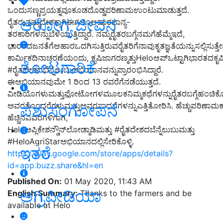
ಒಂದುಸಣ್ಣಪ್ರಯತ್ನವೂಕೂಡದೊಡ್ಡಪರಿಣಾಮಉಂಟುಮಾಡುತ್ತದೆ.
ಆರೋಗ್ಯ ಜೀವನ
ರೈತರುನಮ್ಮದೇಶಕ್ಕಾಗಿಈಗಲೂಆಹಾರಧಾನ್ಯ-
ತರಕಾರಿಗಳನ್ನುಬೆಳೆಯುತ್ತಿದ್ದಾರೆ. ನಮ್ಮರೈತರಬಗ್ಗೆನಮಗೆಹೆಮ್ಮೆಇದೆ,
ಭಾರತದಜನತೆಗೆಆಹಾರಒದಗಿಸುತ್ತಿರುವರೈತರಿಗೆನಾವುಕೃತಜ್ಞತೆಯನ್ನುಸಲ್ಲಿಸುತ್ತೇ
ಕಾರ್ಮಿಕದಿನಾಚರಣೆಯಂದು, ಕೃಷಿಜಾಗರಣ್ಮತ್ತುHeloಆಪ್ಒಟ್ಟಾಗಿಭಾರತದಕೃಷಿಕರ
ತೋಟಗಾರಿಕೆ
#ರೈತದೇಶದಬೆನ್ನೆಲುಬುಅಭಿಯಾನವನ್ನುಪ್ರಾರಂಭಿಸಿದ್ದಾರೆ
.
ಈಅಭಿಯಾನವುಮೇ 1 ರಿಂದ 13 ರವರೆಗೆನಡೆಯುತ್ತದೆ.
ವೀಡಿಯೊಗಳುಮತ್ತುಫೋಟೋಗಳಮೂಲಕನಿಮ್ಮಕಥೆಗಳನ್ನುರೈತರಬಗ್ಗೆಹಂಚಿಕೊಳ
ಅವರತೊಂದರೆಗಳುಮತ್ತುಅವರಸಾಧನೆಗಳನ್ನುಎತ್ತಿತೋರಿಸಿ. ಹೆಚ್ಚುಪರಿಣಾಮ
ಪಶುಸಂಗೋಪನೆ
ಹೆಚ್ಚಿನವಿವರಗಳಿಗಾಗಿ,
Heloಅಪ್ಲಿಕೇಶನ್ಡೌನ್‌ಲೋಡ್ಮಾಡಿಮತ್ತು
#ರೈತದೇಶದಬೆನ್ನೆಲುಬುಮತ್ತು
#HeloAgriStarಅಭಿಯಾನದಲ್ಲಿಸೇರಿಕೊಳ್ಳಿ
.
ಇತರೆ
https://play.google.com/store/apps/details?
id=app.buzz.share&hl=en
Published On:
01 May 2020, 11:43 AM
ಅಗ್ರಿಪೀಡಿಯಾ
English Summary:
Thanks to the farmers and be
available at Helo