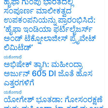
ಹೈಫಾ ಗುಂಪು ಭಾರತದಲ್ಲಿ
ಸಂಪೂರ್ಣ ಮಾಲೀಕತ್ವದ
ಉಪಕಂಪನಿಯನ್ನು ಪ್ರಾರಂಭಿಸಿದೆ:
‘ಹೈಫಾ ಇಂಡಿಯಾ ಫರ್ಟಿಲೈಜರ್ಸ್
ಅಂಡ್ ಟೆಕ್ನೋಲಾಜೀಸ್ ಪ್ರೈವೇಟ್
ಲಿಮಿಟೆಡ್’
ಯಶೋಗಾಥೆ
ಅಭಿಷೇಕ್ ತ್ಯಾಗಿ: ಮಹೀಂದ್ರಾ
ಅರ್ಜುನ್ 605 DI ಜೊತೆ ಹೊಸ
ಎತ್ತರಗಳಿಗೆ
ಯಶೋಗಾಥೆ
ಯೋಗೇಶ್ ಭೂತಡಾ: ಗೋಸಂರಕ್ಷಣೆ