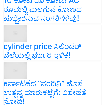
10 ಕೋಟಿ ರೂ ಕೋಣ! AC
ರೂಮಲ್ಲಿ ಮಲಗುವ ಕೋಣದ
ಹುಬ್ಬೇರಿಸುವ ಸಂಗತಿಗಳಿವು!
cylinder price ಸಿಲಿಂಡರ್‌
ಬೆಲೆಯಲ್ಲಿ ಭರ್ಜರಿ ಇಳಿಕೆ!
ಕರ್ನಾಟಕದ “ನಂದಿನಿ” ಹೊಸ
ಉತ್ಪನ್ನ ಮಾರುಕಟ್ಟೆಗೆ: ವಿಶೇಷತೆ
ನೋಡಿ!