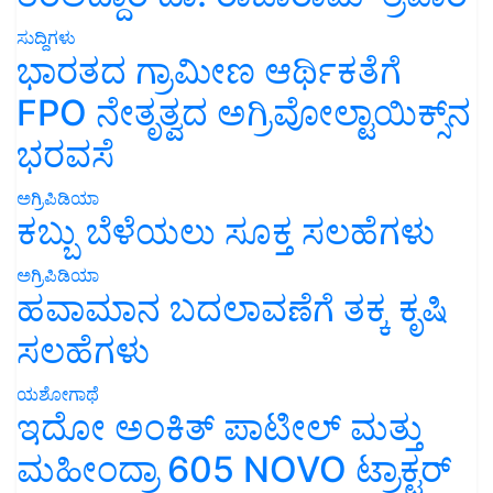
ಸುದ್ದಿಗಳು
ಭಾರತದ ಗ್ರಾಮೀಣ ಆರ್ಥಿಕತೆಗೆ
FPO ನೇತೃತ್ವದ ಅಗ್ರಿವೋಲ್ಟಾಯಿಕ್ಸ್‌ನ
ಭರವಸೆ
ಅಗ್ರಿಪಿಡಿಯಾ
ಕಬ್ಬು ಬೆಳೆಯಲು ಸೂಕ್ತ ಸಲಹೆಗಳು
ಅಗ್ರಿಪಿಡಿಯಾ
ಹವಾಮಾನ ಬದಲಾವಣೆಗೆ ತಕ್ಕ ಕೃಷಿ
ಸಲಹೆಗಳು
ಯಶೋಗಾಥೆ
ಇದೋ ಅಂಕಿತ್ ಪಾಟೀಲ್ ಮತ್ತು
ಮಹೀಂದ್ರಾ 605 NOVO ಟ್ರಾಕ್ಟರ್