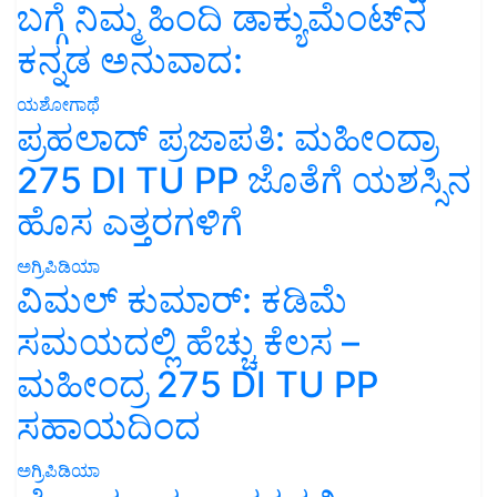
ಬಗ್ಗೆ ನಿಮ್ಮ ಹಿಂದಿ ಡಾಕ್ಯುಮೆಂಟ್‌ನ
ಕನ್ನಡ ಅನುವಾದ:
ಯಶೋಗಾಥೆ
ಪ್ರಹಲಾದ್ ಪ್ರಜಾಪತಿ: ಮಹೀಂದ್ರಾ
275 DI TU PP ಜೊತೆಗೆ ಯಶಸ್ಸಿನ
ಹೊಸ ಎತ್ತರಗಳಿಗೆ
ಅಗ್ರಿಪಿಡಿಯಾ
ವಿಮಲ್ ಕುಮಾರ್: ಕಡಿಮೆ
ಸಮಯದಲ್ಲಿ ಹೆಚ್ಚು ಕೆಲಸ –
ಮಹೀಂದ್ರ 275 DI TU PP
ಸಹಾಯದಿಂದ
ಅಗ್ರಿಪಿಡಿಯಾ