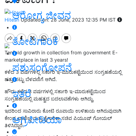
ಆರೋಗ್ಯ ಜೀವನ
Hitesh
Updated on: 28 June, 2023 12:35 PM IST
ತೋಟಗಾರಿಕೆ
Tenfold growth in collection from government E-
marketplace in last 3 years!
ಪಶುಸಂಗೋಪನೆ
ಕಳೆದ 3 ವರ್ಷಗಳಲ್ಲಿ ಸರ್ಕಾರಿ ಇ-ಮಾರುಕಟ್ಟೆಯಿಂದ ಸಂಗ್ರಹಣೆಯಲ್ಲಿ
ಹತ್ತು ಪಟ್ಟು ಬೆಳವಣಿಗೆ ಆಗಿದೆ.
ಇತರೆ
ಹೌದು
ಕಳೆದ
3 ವರ್ಷಗಳಲ್ಲಿ ಸರ್ಕಾರಿ ಇ-ಮಾರುಕಟ್ಟೆಯಿಂದ
ಸಂಗ್ರಹಣೆ
ಯಲ್ಲಿ
ಮಹತ್ವದ ಬದಲಾವಣೆಗಳು ಆಗಿದ್ದು,
ಇದರಿಂದ ಸಾವಿರಾರು ಕೋಟಿ ರೂಪಾಯಿ ಉಳಿತಾಯ ಆಗಿರುವುದಾಗಿ
ಅಗ್ರಿಪೀಡಿಯಾ
ಕೇಂದ್ರ ವಾಣಿಜ್ಯ ಮತ್ತು ಕೈಗಾರಿಕಾ ಸಚಿವ ಪಿಯೂಷ್ ಗೋಯಲ್
ತಿಳಿಸಿದ್ದಾರೆ.