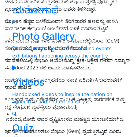
ದೇಶದ ಸಾರ್ವಜನಿಕ ಸಂಗ್ರಹಣೆಯಲ್ಲಿ
ಜಿಇಎಂ ಪ್ರಶಸ್ತಿ ಪುರಸ್ಕೃತರ
ಯಶೋಗಾಥೆ
ಪ್ರಯತ್ನಗಳು
ಶ್ಲಾಘನೀಯ ಎಂದು ಅವರು ತಿಳಿಸಿದ್ದಾರೆ.
ಜಿಇಎಂನ ಹೆಚ್ಚಿದ ಬಳಕೆಯಿಂದಾಗಿ ತೆರಿಗೆದಾರರ ಹಣವನ್ನು ಉಳಿಸಿ
ಸಾರ್ವಜನಿಕ ಕಲ್ಯಾಣ ಯೋಜನೆಗಳಿಗೆ ಬಳಕೆ ಮಾಡಲಾಗುತ್ತಿದೆ.
Photo Gallery
ಕ
ಳೆದ ಮೂರು ವರ್ಷಗಳಲ್ಲಿ ಸರ್ಕಾರಿ ಇ-ಮಾರುಕಟ್ಟೆಯಿಂದ (
GeM)
ಸಂಗ್ರಹಣೆಯಲ್ಲಿ ಹತ್ತು ಪಟ್ಟು ಬೆಳವಣಿಗೆಯಾಗಿದೆ.
We capture the best photos around events,
exhibitions happening across the country
ನವದೆಹಲಿಯಲ್ಲಿ ಜಿಇಎಂ ಆಯೋಜಿಸಿದ್ದ 'ಕ್ರೇತ-ವಿಕ್ರೇತ ಗೌರವ್ ಸಮ್ಮಾನ್
ಸಮಾರಂಭ 2023'ರಲ್ಲಿ ಅವರು ಮಾತನಾಡಿದರು.
Videos
ದೇಶದ ಸಾರ್ವಜನಿಕ ಸಂಗ್ರಹಣೆಯ ನಕಾಶೆ ಪರಿವರ್ತಿಸಿ ಬದಲಾವಣೆಗೆ
ನಾಂದಿ ಹಾಡಿದೆ.
Handpicked videos to inspire the nation on
ತಂತ್ರಜ್ಞಾನ ಮತ್ತು ವಿಶ್ಲೇಷಣೆಗಳ ಮೂಲಕ ಏಕೀಕೃತ, ಪಾರದರ್ಶಕ ಮತ್ತು
agriculture and related industry
ದಕ್ಷ ಸಂಗ್ರಹಣೆ ವ್ಯವಸ್ಥೆಯು ಪ್ರಧಾನಮಂತ್ರಿ
ನರೇಂದ್ರ ಮೋದಿ ಅವರ ದೃಷ್ಟಿಕೋನದ ಮಹತ್ವದ ಯೋಜನೆಯಾಗಿದೆ.
Quiz
ಇದನ್ನು ಸಾಕಾರಗೊಳಿಸಲು ಜಿಇಎಂ (Gem)
ಪ್ರಯತ್ನಿಸುತ್ತಿದೆ ಎಂದು