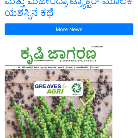
ಮತ್ತು ಮಹೀಂದ್ರಾ ಟ್ರ್ಯಾಕ್ಟರ್ ಮೂಲಕ
ಯಶಸ್ಸಿನ ಕಥೆ
More News