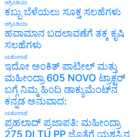
ಕಬ್ಬು ಬೆಳೆಯಲು ಸೂಕ್ತ ಸಲಹೆಗಳು
ಅಗ್ರಿಪಿಡಿಯಾ
ಹವಾಮಾನ ಬದಲಾವಣೆಗೆ ತಕ್ಕ ಕೃಷಿ
ಸಲಹೆಗಳು
ಯಶೋಗಾಥೆ
ಇದೋ ಅಂಕಿತ್ ಪಾಟೀಲ್ ಮತ್ತು
ಮಹೀಂದ್ರಾ 605 NOVO ಟ್ರಾಕ್ಟರ್
ಬಗ್ಗೆ ನಿಮ್ಮ ಹಿಂದಿ ಡಾಕ್ಯುಮೆಂಟ್‌ನ
ಕನ್ನಡ ಅನುವಾದ:
ಯಶೋಗಾಥೆ
ಪ್ರಹಲಾದ್ ಪ್ರಜಾಪತಿ: ಮಹೀಂದ್ರಾ
275 DI TU PP ಜೊತೆಗೆ ಯಶಸ್ಸಿನ