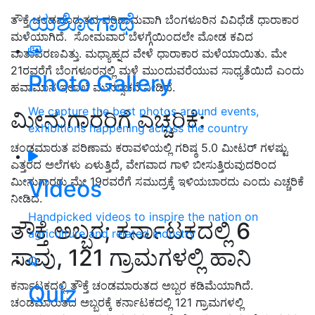
ಯಶೋಗಾಥೆ
ತೌಕ್ತೆ ಚಂಡಮಾರುತದ ಪರಿಣಾಮವಾಗಿ ಬೆಂಗಳೂರಿನ ವಿವಿಧೆಡೆ ಧಾರಾಕಾರ
ಮಳೆಯಾಗಿದೆ. ಸೋಮವಾರ ಬೆಳಗ್ಗೆಯಿಂದಲೇ ಮೋಡ ಕವಿದ
ವಾತಾವರಣವಿತ್ತು. ಮಧ್ಯಾಹ್ನದ ವೇಳೆ ಧಾರಾಕಾರ ಮಳೆಯಾಯಿತು. ಮೇ
21ರವರೆಗೆ ಬೆಂಗಳೂರನಲ್ಲಿ ಮಳೆ ಮುಂದುವರೆಯುವ ಸಾಧ್ಯತೆಯಿದೆ ಎಂದು
Photo Gallery
ಹವಾಮಾನ ಇಲಾಖೆ ಮುನ್ಸೂಚನೆ ನೀಡಿದೆ.
We capture the best photos around events,
ಮೀನುಗಾರರಿಗೆ ಎಚ್ಚರಿಕೆ:
exhibitions happening across the country
ಚಂಡಮಾರುತ ಪರಿಣಾಮ ಕರಾವಳಿಯಲ್ಲಿ ಗರಿಷ್ಠ 5.0 ಮೀಟರ್ ಗಳಷ್ಟು
ಎತ್ತರದ ಅಲೆಗಳು ಏಳುತ್ತಿದೆ, ವೇಗವಾದ ಗಾಳಿ ಬೀಸುತ್ತಿರುವುದರಿಂದ
ಮೀನುಗಾರರು ಮೇ 19ರವರೆಗೆ ಸಮುದ್ರಕ್ಕೆ ಇಳಿಯಬಾರದು ಎಂದು ಎಚ್ಚರಿಕೆ
Videos
ನೀಡಿದೆ.
Handpicked videos to inspire the nation on
ತೌಕ್ತೆ ಅಬ್ಬರ; ಕರ್ನಾಟಕದಲ್ಲಿ 6
agriculture and related industry
ಸಾವು, 121 ಗ್ರಾಮಗಳಲ್ಲಿ ಹಾನಿ
ಕರ್ನಾಟಕದಲ್ಲಿ ತೌಕ್ತೆ ಚಂಡಮಾರುತದ ಅಬ್ಬರ ಕಡಿಮೆಯಾಗಿದೆ.
Quiz
ಚಂಡಮಾರುತದ ಅಬ್ಬರಕ್ಕೆ ಕರ್ನಾಟಕದಲ್ಲಿ 121 ಗ್ರಾಮಗಳಲ್ಲಿ