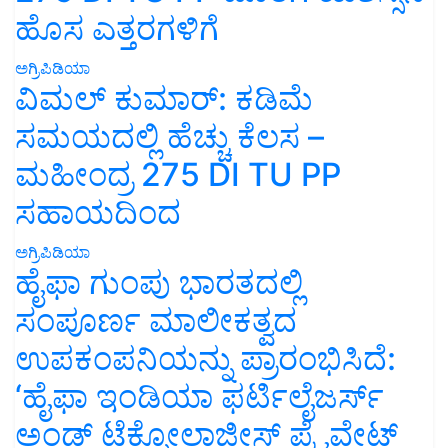
ಹೊಸ ಎತ್ತರಗಳಿಗೆ
ಅಗ್ರಿಪಿಡಿಯಾ
ವಿಮಲ್ ಕುಮಾರ್: ಕಡಿಮೆ
ಸಮಯದಲ್ಲಿ ಹೆಚ್ಚು ಕೆಲಸ –
ಮಹೀಂದ್ರ 275 DI TU PP
ಸಹಾಯದಿಂದ
ಅಗ್ರಿಪಿಡಿಯಾ
ಹೈಫಾ ಗುಂಪು ಭಾರತದಲ್ಲಿ
ಸಂಪೂರ್ಣ ಮಾಲೀಕತ್ವದ
ಉಪಕಂಪನಿಯನ್ನು ಪ್ರಾರಂಭಿಸಿದೆ:
‘ಹೈಫಾ ಇಂಡಿಯಾ ಫರ್ಟಿಲೈಜರ್ಸ್
ಅಂಡ್ ಟೆಕ್ನೋಲಾಜೀಸ್ ಪ್ರೈವೇಟ್