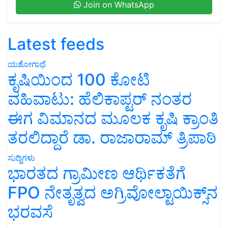
Latest feeds
ಯಶೋಗಾಥೆ
ಕೃಷಿಯಿಂದ 100 ಕೋಟಿ
ವಹಿವಾಟು: ಹೆಲಿಕಾಪ್ಟರ್ ನಂತರ
ಈಗ ವಿಮಾನದ ಮೂಲಕ ಕೃಷಿ ಕ್ರಾಂತಿ
ತರಲಿದ್ದಾರೆ ಡಾ. ರಾಜಾರಾಮ್ ತ್ರಿಪಾಠಿ
ಸುದ್ದಿಗಳು
ಭಾರತದ ಗ್ರಾಮೀಣ ಆರ್ಥಿಕತೆಗೆ
FPO ನೇತೃತ್ವದ ಅಗ್ರಿವೋಲ್ಟಾಯಿಕ್ಸ್‌ನ
ಭರವಸೆ
ಅಗ್ರಿಪಿಡಿಯಾ