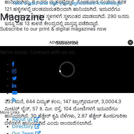
ಹಾನಿಯಾಗಿದ್ದು, 6 ಜನರು ಮೃತಪಟ್ಟಿದ್ದಾರೆ. ಸೋಮವಾರ ಸಂಜೆಯ ತನಕ
Take a quiz and test your agriculture knowledge
121 ಹಳ್ಳಿಗಳಲ್ಲಿ ಚಂಡಮಾರುತದಿಂದಾಗಿ ಹಾನಿಯಾಗಿದೆ. ಇದುವರೆಗೂ
Magazine
547 ಜನರನ್ನು ಸುರಕ್ಷಿತ ಸ್ಥಳಗಳಿಗೆ ಸ್ಥಳಾಂತರ ಮಾಡಲಾಗಿದೆ. 290 ಜನರು
ಇನ್ನೂ ಸಹ 13 ಕಾಳಜಿ ಕೇಂದ್ರದಲ್ಲಿ ವಾಸ್ತವ್ಯ ಪಡೆದಿದ್ದಾರೆ.
Subscribe to our print & digital magazines now
ADVERTISEMENT
Subscribe
We're social. Connect with us on:
333 ಮನೆ, 644 ವಿದ್ಯುತ್ ಕಂಬ, 147 ಟ್ರಾನ್ಸ್‌ಫರ್ಮರ್, 3,0004.3
ಮೀಟರ್ ಲೈನ್, 57 ಕಿ. ಮೀ. ರಸ್ತೆ, 104 ದೋಣಿಗಳಿಗೆ ಇದುವರೆಗೂ
ಹಾನಿಯಾಗಿದೆ. 30 ಹೆಕ್ಟೇರ್ ಕೃಷಿ ಬೆಳೆಗಳು, 2.87 ಹೆಕ್ಟೇರ್ ತೋಟಗಾರಿಕಾ
More Links
ಬೆಳೆಗಳಿಗೆ ಹಾನಿಯಾಗಿದೆ ಎಂದು ಅಂದಾಜಿಸಲಾಗಿದೆ.
About us
Directory
Published On:
18 May 2021, 03:39 PM
Our Team