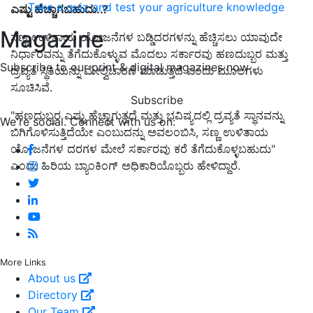
Take a quiz and test your agriculture knowledge
ಎಷ್ಟು ಹೆಚ್ಚಾಗಬಹುದು..?
Magazine
ಸಣ್ಣ ಉಳಿತಾಯ ಯೋಜನೆಗಳ ಬಡ್ಡಿದರಗಳನ್ನು ಹೆಚ್ಚಿಸಲು ಯಾವುದೇ
ನಿರ್ಧಾರವನ್ನು ತೆಗೆದುಕೊಳ್ಳುವ ಮೊದಲು ಸರ್ಕಾರವು ಹಣದುಬ್ಬರ ಮತ್ತು
Subscribe to our print & digital magazines now
ದ್ರವ್ಯತೆ ಸ್ಥಿತಿಯನ್ನು ಮೇಲ್ವಿಚಾರಣೆ ಮಾಡುತ್ತದೆ ಎಂದು ಮೂಲಗಳು
ಸೂಚಿಸಿವೆ.
Subscribe
"ಹಣದುಬ್ಬರ ಎಷ್ಟು ಹೆಚ್ಚಾಗುತ್ತದೆ ಮತ್ತು ಭವಿಷ್ಯದಲ್ಲಿ ದ್ರವ್ಯತೆ ಸ್ಥಾನವನ್ನು
We're social. Connect with us on:
ಬಿಗಿಗೊಳಿಸುತ್ತಿದೆಯೇ ಎಂಬುದನ್ನು ಅವಲಂಬಿಸಿ, ಸಣ್ಣ ಉಳಿತಾಯ
ಯೋಜನೆಗಳ ದರಗಳ ಮೇಲೆ ಸರ್ಕಾರವು ಕರೆ ತೆಗೆದುಕೊಳ್ಳಬಹುದು"
ಎಂದು ಹಿರಿಯ ಬ್ಯಾಂಕಿಂಗ್ ಅಧಿಕಾರಿಯೊಬ್ಬರು ಹೇಳಿದ್ದಾರೆ.
More Links
About us
Directory
Our Team