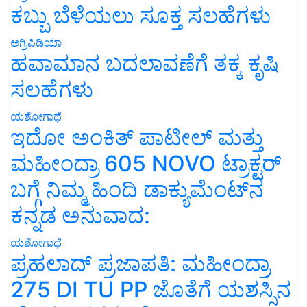
ಕಬ್ಬು ಬೆಳೆಯಲು ಸೂಕ್ತ ಸಲಹೆಗಳು
ಅಗ್ರಿಪಿಡಿಯಾ
ಹವಾಮಾನ ಬದಲಾವಣೆಗೆ ತಕ್ಕ ಕೃಷಿ
ಸಲಹೆಗಳು
ಯಶೋಗಾಥೆ
ಇದೋ ಅಂಕಿತ್ ಪಾಟೀಲ್ ಮತ್ತು
ಮಹೀಂದ್ರಾ 605 NOVO ಟ್ರಾಕ್ಟರ್
ಬಗ್ಗೆ ನಿಮ್ಮ ಹಿಂದಿ ಡಾಕ್ಯುಮೆಂಟ್‌ನ
ಕನ್ನಡ ಅನುವಾದ:
ಯಶೋಗಾಥೆ
ಪ್ರಹಲಾದ್ ಪ್ರಜಾಪತಿ: ಮಹೀಂದ್ರಾ
275 DI TU PP ಜೊತೆಗೆ ಯಶಸ್ಸಿನ