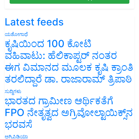
Latest feeds
ಯಶೋಗಾಥೆ
ಕೃಷಿಯಿಂದ 100 ಕೋಟಿ
ವಹಿವಾಟು: ಹೆಲಿಕಾಪ್ಟರ್ ನಂತರ
ಈಗ ವಿಮಾನದ ಮೂಲಕ ಕೃಷಿ ಕ್ರಾಂತಿ
ತರಲಿದ್ದಾರೆ ಡಾ. ರಾಜಾರಾಮ್ ತ್ರಿಪಾಠಿ
ಸುದ್ದಿಗಳು
ಭಾರತದ ಗ್ರಾಮೀಣ ಆರ್ಥಿಕತೆಗೆ
FPO ನೇತೃತ್ವದ ಅಗ್ರಿವೋಲ್ಟಾಯಿಕ್ಸ್‌ನ
ಭರವಸೆ
ಅಗ್ರಿಪಿಡಿಯಾ