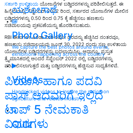
ಸರ್ಕಾರಿ ಉಳಿತಾಯ
ಯೋಜನೆಗಳ ಬಡ್ಡಿದರಗಳನ್ನು ಪರಿಶೀಲಿಸುತ್ತದೆ. ಈ
ಯಶೋಗಾಥೆ
ಹಿನ್ನೆಲೆಯಲ್ಲಿ, ಸೆಪ್ಟೆಂಬರ್ 2022 ರಿಂದ, ಸರ್ಕಾರದ ಯೋಜನೆಗಳ ಮೇಲಿನ
ಬಡ್ಡಿದರಗಳನ್ನು 0.50 ರಿಂದ 0.75 ಕ್ಕೆ ಹೆಚ್ಚಿಸಲು ಹಣಕಾಸು
ಸಚಿವಾಲಯವು ಪ್ರಕಟಣೆಯನ್ನು ಹೊರಡಿಸಬಹುದು.
Photo Gallery
RBI ಈಗಾಗಲೇ ಎರಡು ಬಾರಿ ರೆಪೋ ದರವನ್ನು ಹೆಚ್ಚಿಸಿದ ನಂತರವೂ,
ಹಣಕಾಸು ಸಚಿವಾಲಯವು ಜೂನ್ 30, 2022 ರಂದು ಸಣ್ಣ ಉಳಿತಾಯ
We capture the best photos around events,
ಯೋಜನೆಗಳ ಬಡ್ಡಿದರಗಳನ್ನು ಬದಲಾಯಿಸಿಲ್ಲ. ಆದಾಗ್ಯೂ, ಪ್ರಸ್ತುತ
exhibitions happening across the country
ತ್ರೈಮಾಸಿಕದಲ್ಲಿ ಅಂದರೆ ಸೆಪ್ಟೆಂಬರ್ 2022 ರಲ್ಲಿ, ಬಡ್ಡಿದರಗಳನ್ನು
ಪರಿಶೀಲಿಸಲಾಗುತ್ತದೆ ಮತ್ತು ಬಡ್ಡಿದರಗಳನ್ನು ಹೆಚ್ಚಿಸುವ ಸಾಧ್ಯತೆಗಳಿವೆ.
ಪಿಯುಸಿ ಹಾಗೂ ಪದವಿ
Videos
ಪಾಸ್‌ ಆದವರಿಗೆ ಇಲ್ಲಿದೆ
Handpicked videos to inspire the nation on
agriculture and related industry
ಟಾಪ್‌ 5 ನೇಮಕಾತಿ
ವಿವರಗಳು
Quiz