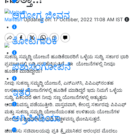
ಆರೋಗ್ಯ ಜೀವನ
Maltesh
Updated on: 17 October, 2022 11:08 AM IST
ತೋಟಗಾರಿಕೆ
ಸುಕನ್ಯಾ ಸಮೃದ್ಧಿ ಯೋಜನೆ ಹೂಡಿಕೆದಾರರಿಗೆ ಒಳ್ಳೆಯ ಸುದ್ದಿ. ಸರ್ಕಾರ ಭಾರಿ
ಪಶುಸಂಗೋಪನೆ
ಪ್ರಮಾಣದಲ್ಲಿ ಬಡ್ಡಿ ದರ ಹೆಚ್ಚಿಸುತ್ತಿದೆ. ಈ ಯೋಜನೆಗಳಲ್ಲಿ ನೀವೂ
ಹೂಡಿಕೆ ಮಾಡಿದ್ದೀರಾ?
ನೀವು ಸುಕನ್ಯಾ ಸಮೃದ್ಧಿ ಯೋಜನೆ, ಎನ್‌ಎಸ್‌ಸಿ, ಪಿಪಿಎಫ್‌ನಂತಹ
ಇತರೆ
ಉಳಿತಾಯ ಯೋಜನೆಗಳಲ್ಲಿ ಹೂಡಿಕೆ ಮಾಡಿದ್ದರೆ ಇದು ನಿಮಗೆ ಒಳ್ಳೆಯ
ಸುದ್ದಿ. ಏಕೆಂದರೆ ಈಗ ನೀವು ಸಣ್ಣ ಯೋಜನೆಗಳಲ್ಲಿ ಅತ್ಯುತ್ತಮ
ಆದಾಯವನ್ನು ಪಡೆಯುತ್ತೀರಿ. ವಾಸ್ತವವಾಗಿ, ಕೇಂದ್ರ ಸರ್ಕಾರವು ಪಿಪಿಎಫ್
ಮತ್ತು ಸುಕನ್ಯಾ ಸಮೃದ್ಧಿ ಯೇಜನೆಯಂತಹ ಉಳಿತಾಯ ಯೋಜನೆಗಳ
ಅಗ್ರಿಪೀಡಿಯಾ
ಮೇಲಿನ ಬಡ್ಡಿದರಗಳಲ್ಲಿ ಭಾರಿ ಹೆಚ್ಚಳವನ್ನು ಘೋಷಿಸುತ್ತದೆ.
ಹಣಕಾಸು ಸಚಿವಾಲಯವು ಪ್ರತಿ ತ್ರೈಮಾಸಿಕದ ಆರಂಭದ ಮೊದಲು