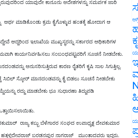
ಸ
ಳನ್ನು ಅರ್ಥ ಮಾಡಿಕೊಂಡು ಕ್ರಮ ಕೈಗೊಳ್ಳುವ ಹ೦ತಕ್ಕೆ ಹೋದಾಗ ಆ
ಅಗ
ಹ
ಸಿದ್ದೇವೆ ಆದ್ದರಿಂದ ಇಲಾಖೆಯ ಮುಖ್ಯಸ್ಥರನ್ನು ಸರ್ಕಾರದ ಅಧಿಕಾರಿಗಳ
ಕ
ಾಯವಾಗಿ ಕಾರ್ಯನಿರ್ವಹಿಸಲು ಸಂಬಂಧಪಟ್ಟವರಿಗೆ ಸೂಚನೆ ನೀಡಬೇಕು.
ಯ
ದಂಡವನ್ನು ಅನುಸರಿಸುತ್ತಿರುವ ಕಾರಣ ರೈತರಿಗೆ ಕೃಷಿ ಸಾಲ ಸಿಗುತ್ತಿಲ್ಲ.
ಇ
ಮ
್ಕೆ ಸಿಬಿಲ್ ಸ್ಕೋರ್ ಮಾನದಂಡವನ್ನು ಕೈ ಬಿಡಲು ಸೂಚನೆ ನೀಡಬೇಕು
N
ಾಯ್ದೆಯನ್ನು ರದ್ದು ಮಾಡಬೇಕು ಭೂ ಸುಧಾರಣಾ ತಿದ್ದುಪಡಿ
ಹ
 ಒತ್ತಾಯಿಸಲಾಯಿತು.
ಅ
ಿವಕುಮಾರ್ ರಾಜ್ಯ ಕಬ್ಬು ಬೆಳೆಗಾರರ ಸಂಘದ ಉಪಾಧ್ಯಕ್ಷ ದೇವಕುಮಾರ
ಯ
ಪ
 ಹತ್ತಳ್ಳಿದೇವರಾಜ್ ಬರಡನಪುರ ನಾಗರಾಜ್ ಮು೦ತಾದವರು ಇದ್ದರು.