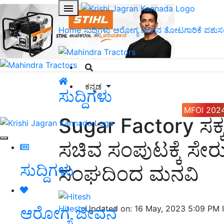
Home
ಸುದ್ದಿಗಳು
ಆರೋಗ್ಯ ಜೀವನ
ತೋಟಗಾರಿಕೆ
ಪಶುಸ
ಕನ್ನಡ
ಸುದ್ದಿಗಳು
MFOI 202
Sugar Factory ಸಕ್
ಸಚಿವ ಸಂಪುಟಕ್ಕೆ ಸೇರ
ಸುದ್ದಿಗಳು
ಸಂಘದಿಂದ ಮನವಿ
ಆರೋಗ್ಯ ಜೀವನ
Hitesh
Updated on: 16 May, 2023 5:09 PM 