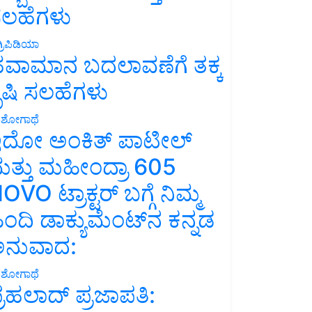
ಲಹೆಗಳು
್ರಿಪಿಡಿಯಾ
ವಾಮಾನ ಬದಲಾವಣೆಗೆ ತಕ್ಕ
ೃಷಿ ಸಲಹೆಗಳು
ಶೋಗಾಥೆ
ದೋ ಅಂಕಿತ್ ಪಾಟೀಲ್
ತ್ತು ಮಹೀಂದ್ರಾ 605
OVO ಟ್ರಾಕ್ಟರ್ ಬಗ್ಗೆ ನಿಮ್ಮ
ಿಂದಿ ಡಾಕ್ಯುಮೆಂಟ್‌ನ ಕನ್ನಡ
ನುವಾದ:
ಶೋಗಾಥೆ
್ರಹಲಾದ್ ಪ್ರಜಾಪತಿ: