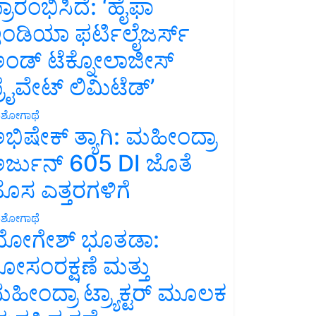
್ರಾರಂಭಿಸಿದೆ: ‘ಹೈಫಾ
ಂಡಿಯಾ ಫರ್ಟಿಲೈಜರ್ಸ್
ಂಡ್ ಟೆಕ್ನೋಲಾಜೀಸ್
್ರೈವೇಟ್ ಲಿಮಿಟೆಡ್’
ಶೋಗಾಥೆ
ಭಿಷೇಕ್ ತ್ಯಾಗಿ: ಮಹೀಂದ್ರಾ
ರ್ಜುನ್ 605 DI ಜೊತೆ
ೊಸ ಎತ್ತರಗಳಿಗೆ
ಶೋಗಾಥೆ
ೋಗೇಶ್ ಭೂತಡಾ:
ೋಸಂರಕ್ಷಣೆ ಮತ್ತು
ಹೀಂದ್ರಾ ಟ್ರ್ಯಾಕ್ಟರ್ ಮೂಲಕ