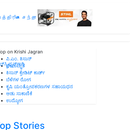
த்திரிகை சந்தா
op on Krishi Jagran
ಪಿ.ಎಂ. ಕಿಸಾನ್
ಸ್ಕ್ರಿಪ್ಷನ್‌ಗಾಗಿ
ಜೀವಾಮೃತ
ಕಿಸಾನ್ ಕ್ರೇಡಿಟ್ ಕಾರ್ಡ್
ಬೆಳೆಗಳ ರೋಗ
ಕೃಷಿ ಯಂತ್ರೋಪಕರಣಗಳ ಸಹಾಯಧನ
ಆಡು ಸಾಕಾಣಿಕೆ
ಉದ್ಯೋಗ
op Stories