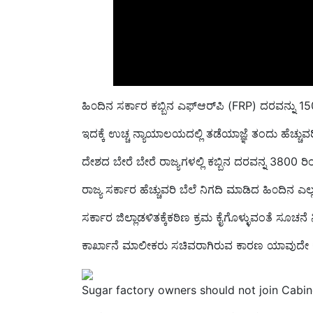
ಹಿ೦ದಿನ ಸರ್ಕಾರ ಕಬ್ಬಿನ ಎಫ್ಆರ್‌ಪಿ (FRP) ದರವನ್ನು 
ಇದಕ್ಕೆ ಉಚ್ಚ ನ್ಯಾಯಾಲಯದಲ್ಲಿ ತಡೆಯಾಜ್ಞೆ ತಂದು ಹೆಚ್ಚುವರಿ
ದೇಶದ ಬೇರೆ ಬೇರೆ ರಾಜ್ಯಗಳಲ್ಲಿ ಕಬ್ಬಿನ ದರವನ್ನ 3800 ರಿ
ರಾಜ್ಯ ಸರ್ಕಾರ ಹೆಚ್ಚುವರಿ ಬೆಲೆ ನಿಗದಿ ಮಾಡಿದ ಹಿ೦ದಿನ ಎಲ್
ಸರ್ಕಾರ ಜಿಲ್ಲಾಡಳಿತಕ್ಕೆಕಠಿಣ ಕ್ರಮ ಕೈಗೊಳ್ಳುವಂತೆ ಸೂಚನೆ
ಕಾರ್ಖಾನೆ ಮಾಲೀಕರು ಸಚಿವರಾಗಿರುವ ಕಾರಣ ಯಾವುದೇ ಕ್ರಮ ಕ
Sugar factory owners should not join Cabi
ಸಕ್ಕರೆ ಅಭಿವೃದ್ಧಿ ಆಯುಕ್ತರು ಕೂಡ ಪದೇ ಪದೇ ಬದಲಾಗ