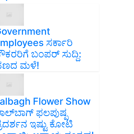
overnment
mployees ಸರ್ಕಾರಿ
ೌಕರರಿಗೆ ಬಂಪರ್‌ ಸುದ್ದಿ:
ಣದ ಮಳೆ!
albagh Flower Show
ಾಲ್‌ಬಾಗ್ ಫಲಪುಷ್ಪ
್ರದರ್ಶನ ಇಷ್ಟು ಕೋಟಿ