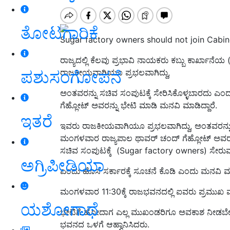
ತೋಟಗಾರಿಕೆ
Sugar factory owners should not join Cabi
ರಾಜ್ಯದಲ್ಲಿ ಕೆಲವು ಪ್ರಭಾವಿ ನಾಯಕರು ಕಬ್ಬು ಕಾರ್ಖಾನೆ
ಪಶುಸಂಗೋಪನೆ
ರಾಜಕೀಯವಾಗಿಯೂ ಪ್ರಭಲವಾಗಿದ್ದು,
ಅಂತವರನ್ನು ಸಚಿವ ಸಂಪುಟಕ್ಕೆ ಸೇರಿಸಿಕೊಳ್ಳಬಾರದು
ಗೆಹ್ಲೋಟ್ ಅವರನ್ನು ಭೇಟಿ ಮಾಡಿ ಮನವಿ ಮಾಡಿದ್ದಾರೆ.
ಇತರೆ
ಇವರು ರಾಜಕೀಯವಾಗಿಯೂ ಪ್ರಭಲವಾಗಿದ್ದು, ಅಂತವರನ್ನು
ಮಂಗಳವಾರ ರಾಜ್ಯಪಾಲ ಥಾವರ್ ಚಂದ್ ಗೆಹ್ಲೋಟ್ ಅವರನ್ನು
ಸಚಿವ ಸಂಪುಟಕ್ಕೆ (Sugar factory owners) ಸೇರುವುದನ್
ಅಗ್ರಿಪೀಡಿಯಾ
ಎಂದು ಹೊಸ ಸರ್ಕಾರಕ್ಕೆ ಸೂಚನೆ ಕೊಡಿ ಎಂದು ಮನವಿ 
ಮಂಗಳವಾರ 11:30ಕ್ಕೆ ರಾಜಭವನದಲ್ಲಿ ಐವರು ಪ್ರಮುಖ
ಯಶೋಗಾಥೆ
ಭೇಟಿಗೆ ಹೋದಾಗ ಎಲ್ಲ ಮುಖಂಡರಿಗೂ ಅವಕಾಶ ನೀಡಬೇಕೆಂ
ಭವನದ ಒಳಗೆ ಆಹ್ವಾನಿಸಿದರು.