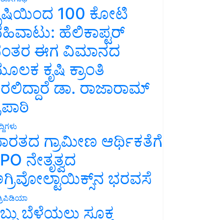
ೃಷಿಯಿಂದ 100 ಕೋಟಿ
ಹಿವಾಟು: ಹೆಲಿಕಾಪ್ಟರ್
ಂತರ ಈಗ ವಿಮಾನದ
ೂಲಕ ಕೃಷಿ ಕ್ರಾಂತಿ
ರಲಿದ್ದಾರೆ ಡಾ. ರಾಜಾರಾಮ್
್ರಿಪಾಠಿ
್ದಿಗಳು
ಾರತದ ಗ್ರಾಮೀಣ ಆರ್ಥಿಕತೆಗೆ
PO ನೇತೃತ್ವದ
ಗ್ರಿವೋಲ್ಟಾಯಿಕ್ಸ್‌ನ ಭರವಸೆ
್ರಿಪಿಡಿಯಾ
ಬ್ಬು ಬೆಳೆಯಲು ಸೂಕ್ತ