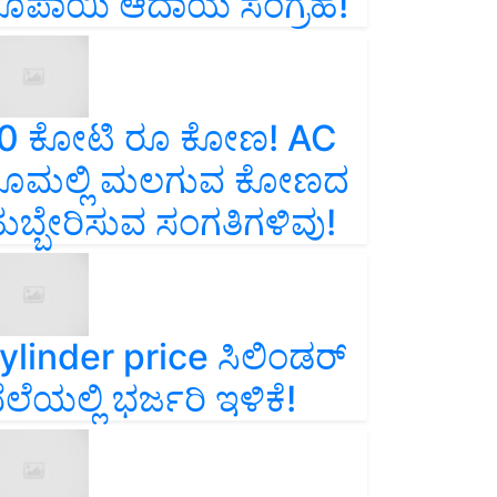
ೂಪಾಯಿ ಆದಾಯ ಸಂಗ್ರಹ!
0 ಕೋಟಿ ರೂ ಕೋಣ! AC
ೂಮಲ್ಲಿ ಮಲಗುವ ಕೋಣದ
ುಬ್ಬೇರಿಸುವ ಸಂಗತಿಗಳಿವು!
ylinder price ಸಿಲಿಂಡರ್‌
ೆಲೆಯಲ್ಲಿ ಭರ್ಜರಿ ಇಳಿಕೆ!