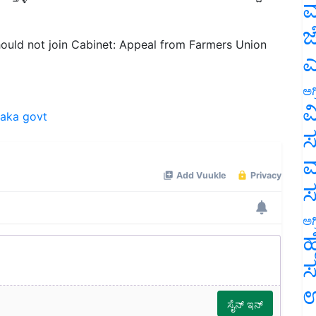
ಮ
ould not join Cabinet: Appeal from Farmers Union
ಜ
ಎ
ಅಗ
taka govt
ವ
ಸ
ಮ
ಅಗ
ಹ
ಸ
ಉ