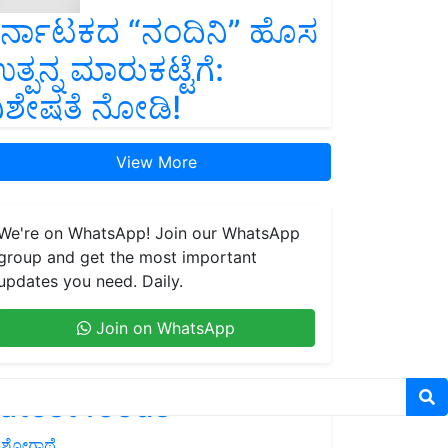
ರ್ನಾಟಕದ “ನಂದಿನಿ” ಹೊಸ
ತ್ಪನ್ನ ಮಾರುಕಟ್ಟೆಗೆ:
ಿಶೇಷತೆ ನೋಡಿ!
View More
We're on WhatsApp! Join our WhatsApp
group and get the most important
updates you need. Daily.
Join on WhatsApp
atest feeds
ಶೋಗಾಥೆ