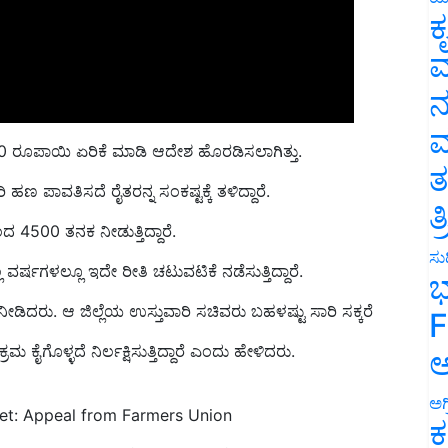
ಕ
ವ
ನ
150 ರೂಪಾಯಿ ಏರಿಕೆ ಮಾಡಿ ಆದೇಶ ಹೊರಡಿಸಲಾಗಿತ್ತು.
ಮ
 ಹಣ ಪಾವತಿಸದೆ ರೈತರನ್ನ ಸಂಕಷ್ಟಕ್ಕೆ ತಳಿದ್ದಾರೆ.
ತ
ಂದ 4500 ತನಕ ನೀಡುತ್ತಿದ್ದಾರೆ.
ತ
ಲ ವರ್ಷಗಳಲ್ಲೂ ಇದೇ ರೀತಿ ಚಟುವಟಿಕೆ ನಡೆಸುತ್ತಿದ್ದಾರೆ.
ಸುದ
ಭ
 ನೀಡಿದರು. ಆ ಜಿಲ್ಲೆಯ ಉಸ್ತುವಾರಿ ಸಚಿವರು ಬಹಳಷ್ಟು ಸಾರಿ ಸಕ್ಕರೆ
F
ೈಗೊಳ್ಳದೆ ನಿರ್ಲಕ್ಷಿಸುತ್ತಿದ್ದಾರೆ ಎಂದು ಹೇಳಿದರು.
ಅ
net: Appeal from Farmers Union
ಅಗ
ಕ
ುತ್ತಿರುವುದರಿಂದ ಯಾವುದೇ ಕಾನೂನು ಆದೇಶಗಳನ್ನು ಸಮರ್ಪಕ ಜಾರಿ