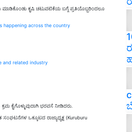
ರ
ಾಡಿಕೊಂಡು ಕೃಷಿ ಚಟುವಟಿಕೆಯ ಬಗ್ಗೆ ಪ್ರತಿಯೊಬ್ಬರಿಂದಲೂ
ns happening across the country
1
ರ
ಹ
e and related industry
c
ಬ
ಕ್ರಮ ಕೈಗೊಳ್ಳುವುದಾಗಿ ಭರವಸೆ ನೀಡಿದರು.
ರೈತ ಸಂಘಟನೆಗಳ ಒಕ್ಕೂಟದ ರಾಜ್ಯಾಧ್ಯಕ್ಷ (Kuruburu