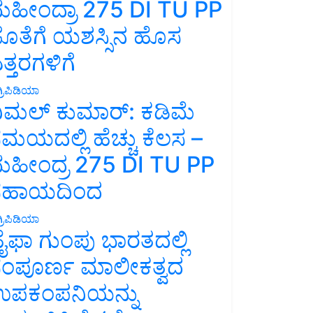
ಹೀಂದ್ರಾ 275 DI TU PP
ೊತೆಗೆ ಯಶಸ್ಸಿನ ಹೊಸ
ತ್ತರಗಳಿಗೆ
್ರಿಪಿಡಿಯಾ
ಿಮಲ್ ಕುಮಾರ್: ಕಡಿಮೆ
ಮಯದಲ್ಲಿ ಹೆಚ್ಚು ಕೆಲಸ –
ಹೀಂದ್ರ 275 DI TU PP
ಸಹಾಯದಿಂದ
್ರಿಪಿಡಿಯಾ
ೈಫಾ ಗುಂಪು ಭಾರತದಲ್ಲಿ
ಂಪೂರ್ಣ ಮಾಲೀಕತ್ವದ
ಪಕಂಪನಿಯನ್ನು