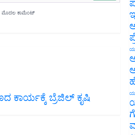
ಪ
ಇ
ಅ
ಪ
ಯ
ಅ
ಅ
ಹ
ಕಾರ್ಯಕ್ಕೆ ಬ್ರೆಜಿಲ್‌ ಕೃಷಿ
ಯ
ಯ
ಗ
ಮ