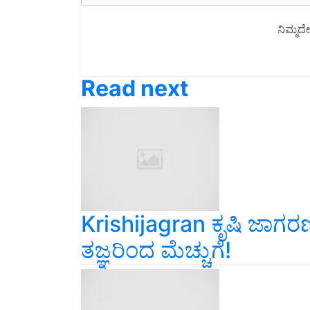
Read next
Krishijagran ಕೃಷಿ ಜಾಗರಣದ 
ತಜ್ಞರಿಂದ ಮೆಚ್ಚುಗೆ!