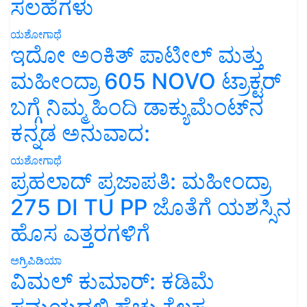
ಸಲಹೆಗಳು
ಯಶೋಗಾಥೆ
ಇದೋ ಅಂಕಿತ್ ಪಾಟೀಲ್ ಮತ್ತು
ಮಹೀಂದ್ರಾ 605 NOVO ಟ್ರಾಕ್ಟರ್
ಬಗ್ಗೆ ನಿಮ್ಮ ಹಿಂದಿ ಡಾಕ್ಯುಮೆಂಟ್‌ನ
ಕನ್ನಡ ಅನುವಾದ:
ಯಶೋಗಾಥೆ
ಪ್ರಹಲಾದ್ ಪ್ರಜಾಪತಿ: ಮಹೀಂದ್ರಾ
275 DI TU PP ಜೊತೆಗೆ ಯಶಸ್ಸಿನ
ಹೊಸ ಎತ್ತರಗಳಿಗೆ
ಅಗ್ರಿಪಿಡಿಯಾ
ವಿಮಲ್ ಕುಮಾರ್: ಕಡಿಮೆ