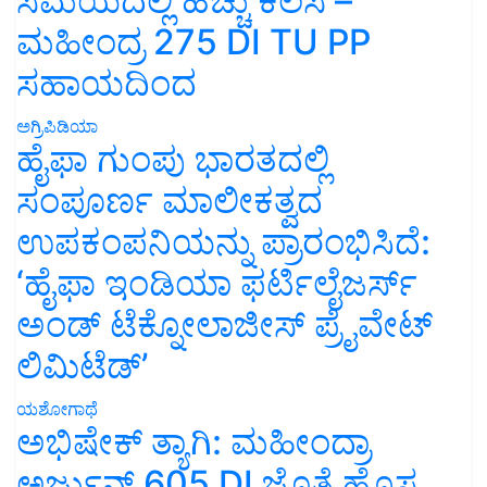
ಸಮಯದಲ್ಲಿ ಹೆಚ್ಚು ಕೆಲಸ –
ಮಹೀಂದ್ರ 275 DI TU PP
ಸಹಾಯದಿಂದ
ಅಗ್ರಿಪಿಡಿಯಾ
ಹೈಫಾ ಗುಂಪು ಭಾರತದಲ್ಲಿ
ಸಂಪೂರ್ಣ ಮಾಲೀಕತ್ವದ
ಉಪಕಂಪನಿಯನ್ನು ಪ್ರಾರಂಭಿಸಿದೆ:
‘ಹೈಫಾ ಇಂಡಿಯಾ ಫರ್ಟಿಲೈಜರ್ಸ್
ಅಂಡ್ ಟೆಕ್ನೋಲಾಜೀಸ್ ಪ್ರೈವೇಟ್
ಲಿಮಿಟೆಡ್’
ಯಶೋಗಾಥೆ
ಅಭಿಷೇಕ್ ತ್ಯಾಗಿ: ಮಹೀಂದ್ರಾ
ಅರ್ಜುನ್ 605 DI ಜೊತೆ ಹೊಸ