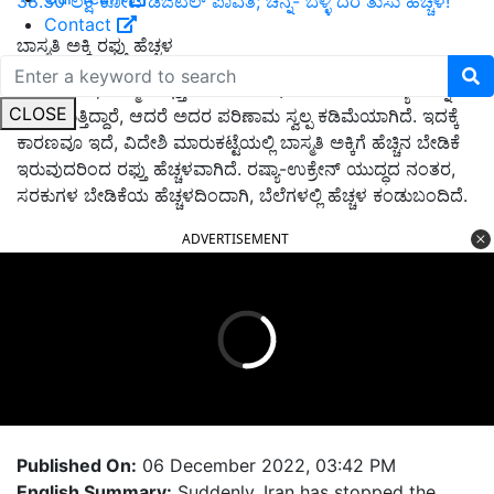
38.30 ಲಕ್ಷ ಕೋಟಿ ಡಿಜಿಟಲ್ ಪಾವತಿ; ಚಿನ್ನ- ಬೆಳ್ಳಿ ದರ ತುಸು ಹೆಚ್ಚಳ!
Contact
ಬಾಸ್ಮತಿ ಅಕ್ಕಿ ರಫ್ತು ಹೆಚ್ಚಳ
ಮತ್ತೊಂದೆಡೆ, ಬಾಸ್ಮತಿ ರಫ್ತುದಾರರು ಸಹ ಇದೇ ರೀತಿಯ ಸಮಸ್ಯೆಯನ್ನು
CLOSE
ಎದುರಿಸುತ್ತಿದ್ದಾರೆ, ಆದರೆ ಅದರ ಪರಿಣಾಮ ಸ್ವಲ್ಪ ಕಡಿಮೆಯಾಗಿದೆ. ಇದಕ್ಕೆ
ಕಾರಣವೂ ಇದೆ, ವಿದೇಶಿ ಮಾರುಕಟ್ಟೆಯಲ್ಲಿ ಬಾಸ್ಮತಿ ಅಕ್ಕಿಗೆ ಹೆಚ್ಚಿನ ಬೇಡಿಕೆ
ಇರುವುದರಿಂದ ರಫ್ತು ಹೆಚ್ಚಳವಾಗಿದೆ. ರಷ್ಯಾ-ಉಕ್ರೇನ್ ಯುದ್ಧದ ನಂತರ,
ಸರಕುಗಳ ಬೇಡಿಕೆಯ ಹೆಚ್ಚಳದಿಂದಾಗಿ, ಬೆಲೆಗಳಲ್ಲಿ ಹೆಚ್ಚಳ ಕಂಡುಬಂದಿದೆ.
ADVERTISEMENT
Published On:
06 December 2022, 03:42 PM
English Summary:
Suddenly, Iran has stopped the