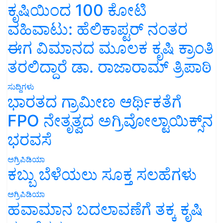
ಕೃಷಿಯಿಂದ 100 ಕೋಟಿ
ವಹಿವಾಟು: ಹೆಲಿಕಾಪ್ಟರ್ ನಂತರ
ಈಗ ವಿಮಾನದ ಮೂಲಕ ಕೃಷಿ ಕ್ರಾಂತಿ
ತರಲಿದ್ದಾರೆ ಡಾ. ರಾಜಾರಾಮ್ ತ್ರಿಪಾಠಿ
ಸುದ್ದಿಗಳು
ಭಾರತದ ಗ್ರಾಮೀಣ ಆರ್ಥಿಕತೆಗೆ
FPO ನೇತೃತ್ವದ ಅಗ್ರಿವೋಲ್ಟಾಯಿಕ್ಸ್‌ನ
ಭರವಸೆ
ಅಗ್ರಿಪಿಡಿಯಾ
ಕಬ್ಬು ಬೆಳೆಯಲು ಸೂಕ್ತ ಸಲಹೆಗಳು
ಅಗ್ರಿಪಿಡಿಯಾ
ಹವಾಮಾನ ಬದಲಾವಣೆಗೆ ತಕ್ಕ ಕೃಷಿ