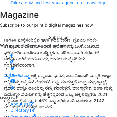
Take a quiz and test your agriculture knowledge
Magazine
Subscribe to our print & digital magazines now
Subscribe
ಜಾಗತಿಕ ಪೂರೈಕೆಯಲ್ಲಿನ ಇಳಿಕೆ ಇದಕ್ಕೆ ಕಾರಣ. ಪ್ರಮುಖ ಸರಕು-
We're social. Connect with us on:
ಉತ್ಪಾದಿಸುವ ದೇಶಗಳು ಅಥವಾ ಪ್ರದೇಶಗಳನ್ನು ಒಳಗೊಂಡಿರುವ
ಭೌಗೋಳಿಕ ರಾಜಕೀಯ ಉದ್ವಿಗ್ನತೆಗಳ ಪರಿಣಾಮವಾಗಿ ಸರಕುಗಳ
ಬೆಲೆಗಳು ಏರಿಕೆಯಾಗಬಹುದು, ಭಾಗಶಃ ಮುನ್ನೆಚ್ಚರಿಕೆಯ
ಸಂಗ್ರಹಣೆಯಿಂದಾಗಿ.
ವಿಶ್ವದ ಅತಿದೊಡ್ಡ
ಅಕ್ಕಿ ರಫ್ತುದಾರ ಭಾರತ, ಪ್ರಾಥಮಿಕವಾಗಿ ಬಾಸ್ಮತಿ ಅಲ್ಲದ
ಅಕ್ಕಿಯನ್ನು ಆಫ್ರಿಕನ್ ದೇಶಗಳಿಗೆ ರಫ್ತು ಮಾಡುತ್ತದೆ ಮತ್ತು ಮಧ್ಯಪ್ರಾಚ್ಯಕ್ಕೆ
ಪ್ರಧಾನ ಬಾಸ್ಮತಿ ಅಕ್ಕಿಯನ್ನು ರಫ್ತು ಮಾಡುತ್ತದೆ. ಬಾಂಗ್ಲಾದೇಶ, ಚೀನಾ ಮತ್ತು
ವಿಯೆಟ್ನಾಂ ಖರೀದಿಗಳನ್ನು ಹೆಚ್ಚಿಸಿದ್ದರಿಂದ ಒಟ್ಟು ಅಕ್ಕಿ ರಫ್ತುಗಳು 2021
More Links
ರಲ್ಲಿ ವರ್ಷಕ್ಕೆ ಸುಮಾರು 46% ರಷ್ಟು ಏರಿಕೆಯಾಗಿ ದಾಖಲೆಯ 21.42
About us
ಮಿಲಿಯನ್ ಟನ್‌ಗಳಿಗೆ ತಲುಪಿದೆ.
Directory
Our Team