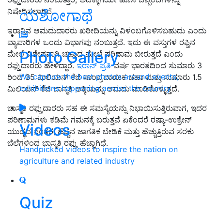
ಯಶೋಗಾಥೆ
ನಿಷೇಧಿಸಲಾಗಿದೆ.
ಇರಾನಿನ ಆಮದುದಾರರು ಖರೀದಿಯನ್ನು ವಿಳಂಬಗೊಳಿಸಬಹುದು ಎಂದು
ವ್ಯಾಪಾರಿಗಳ ಒಂದು ವಿಭಾಗವು ನಂಬುತ್ತದೆ. ಇದು ಈ ವಸ್ತುಗಳ ರಫ್ತಿನ
Photo Gallery
ಮೇಲೆ ವಿಶೇಷವಾಗಿ ಚಹಾದ ಮೇಲೆ ಪರಿಣಾಮ ಬೀರುತ್ತದೆ ಎಂದು
ರಫ್ತುದಾರರು ಹೇಳಿದ್ದಾರೆ.
ಇರಾನ್ ಪ್ರತಿ
ವರ್ಷ ಭಾರತದಿಂದ ಸುಮಾರು 3
We capture the best photos around events,
ರಿಂದ 35 ಮಿಲಿಯನ್ ಕೆಜಿ ಸಾಂಪ್ರದಾಯಿಕ ಚಹಾ ಮತ್ತು ಸುಮಾರು 1.5
exhibitions happening across the country
ಮಿಲಿಯನ್ ಕೆಜಿ ಬಾಸ್ಮತಿ ಅಕ್ಕಿಯನ್ನು ಆಮದು ಮಾಡಿಕೊಳ್ಳುತ್ತದೆ.
ಬಾಸ್ಮತಿ ರಫ್ತುದಾರರು ಸಹ ಈ ಸಮಸ್ಯೆಯನ್ನು ನಿಭಾಯಿಸುತ್ತಿರುವಾಗ, ಇದರ
ಪರಿಣಾಮಗಳು ಕಡಿಮೆ ಗಮನಕ್ಕೆ ಬರುತ್ತವೆ ಏಕೆಂದರೆ ರಷ್ಯಾ-ಉಕ್ರೇನ್
Videos
ಯುದ್ಧದ ನಂತರ, ಹೆಚ್ಚಿನ ಜಾಗತಿಕ ಬೇಡಿಕೆ ಮತ್ತು ಹೆಚ್ಚುತ್ತಿರುವ ಸರಕು
ಬೆಲೆಗಳಿಂದ ಬಾಸ್ಮತಿ ರಫ್ತು ಹೆಚ್ಚಾಗಿದೆ.
Handpicked videos to inspire the nation on
agriculture and related industry
Quiz