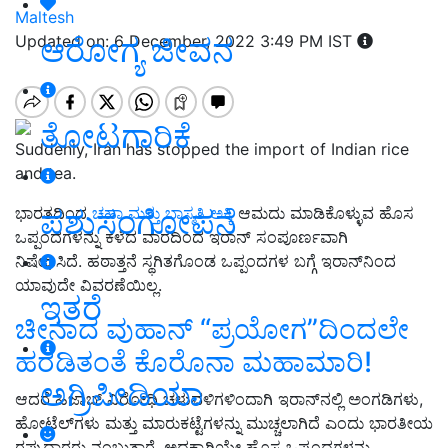
Maltesh
ಆರೋಗ್ಯ ಜೀವನ
Updated on: 6 December, 2022 3:49 PM IST
ತೋಟಗಾರಿಕೆ
Suddenly, Iran has stopped the import of Indian rice
and tea.
ಪಶುಸಂಗೋಪನೆ
ಭಾರತದಿಂದ
ಚಹಾ ಮತ್ತು ಬಾಸ್ಮತಿ ಅಕ್ಕಿ
ಆಮದು ಮಾಡಿಕೊಳ್ಳುವ ಹೊಸ
ಒಪ್ಪಂದಗಳನ್ನು ಕಳೆದ ವಾರದಿಂದ ಇರಾನ್ ಸಂಪೂರ್ಣವಾಗಿ
ನಿಷೇಧಿಸಿದೆ. ಹಠಾತ್ತನೆ ಸ್ಥಗಿತಗೊಂಡ ಒಪ್ಪಂದಗಳ ಬಗ್ಗೆ ಇರಾನ್‌ನಿಂದ
ಯಾವುದೇ ವಿವರಣೆಯಿಲ್ಲ.
ಇತರೆ
ಚೀನಾದ ವುಹಾನ್‌ “ಪ್ರಯೋಗ”ದಿಂದಲೇ
ಹರಡಿತಂತೆ ಕೊರೊನಾ ಮಹಾಮಾರಿ!
ಅಗ್ರಿಪೀಡಿಯಾ
ಆದರೆ ಹಿಜಾಬ್ ವಿರೋಧಿ ಚಳುವಳಿಗಳಿಂದಾಗಿ ಇರಾನ್‌ನಲ್ಲಿ ಅಂಗಡಿಗಳು,
ಹೋಟೆಲ್‌ಗಳು ಮತ್ತು ಮಾರುಕಟ್ಟೆಗಳನ್ನು ಮುಚ್ಚಲಾಗಿದೆ ಎಂದು ಭಾರತೀಯ
ರಫ್ತುದಾರರು ನಂಬುತ್ತಾರೆ, ಅದಕ್ಕಾಗಿಯೇ ಹೊಸ ಒಪ್ಪಂದಗಳನ್ನು