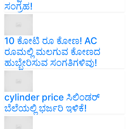
ಸಂಗ್ರಹ!
10 ಕೋಟಿ ರೂ ಕೋಣ! AC
ರೂಮಲ್ಲಿ ಮಲಗುವ ಕೋಣದ
ಹುಬ್ಬೇರಿಸುವ ಸಂಗತಿಗಳಿವು!
cylinder price ಸಿಲಿಂಡರ್‌
ಬೆಲೆಯಲ್ಲಿ ಭರ್ಜರಿ ಇಳಿಕೆ!