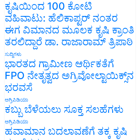
ಕೃಷಿಯಿಂದ 100 ಕೋಟಿ
ವಹಿವಾಟು: ಹೆಲಿಕಾಪ್ಟರ್ ನಂತರ
ಈಗ ವಿಮಾನದ ಮೂಲಕ ಕೃಷಿ ಕ್ರಾಂತಿ
ತರಲಿದ್ದಾರೆ ಡಾ. ರಾಜಾರಾಮ್ ತ್ರಿಪಾಠಿ
ಸುದ್ದಿಗಳು
ಭಾರತದ ಗ್ರಾಮೀಣ ಆರ್ಥಿಕತೆಗೆ
FPO ನೇತೃತ್ವದ ಅಗ್ರಿವೋಲ್ಟಾಯಿಕ್ಸ್‌ನ
ಭರವಸೆ
ಅಗ್ರಿಪಿಡಿಯಾ
ಕಬ್ಬು ಬೆಳೆಯಲು ಸೂಕ್ತ ಸಲಹೆಗಳು
ಅಗ್ರಿಪಿಡಿಯಾ
ಹವಾಮಾನ ಬದಲಾವಣೆಗೆ ತಕ್ಕ ಕೃಷಿ