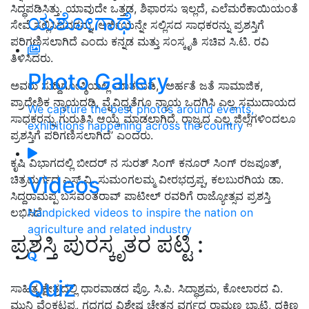
ಸಿದ್ಧಪಡಿಸಿತ್ತು. ಯಾವುದೇ ಒತ್ತಡ, ಶಿಫಾರಸು ಇಲ್ಲದೆ, ಎಲೆಮರೆಕಾಯಿಯಂತೆ
ಯಶೋಗಾಥೆ
ಸೇವೆ ಸಲ್ಲಿಸಿದವರನ್ನು, ಅರ್ಜಿಯನ್ನೇ ಸಲ್ಲಿಸದ ಸಾಧಕರನ್ನು ಪ್ರಶಸ್ತಿಗೆ
ಪರಿಗಣಿಸಲಾಗಿದೆ ಎಂದು ಕನ್ನಡ ಮತ್ತು ಸಂಸ್ಕೃತಿ ಸಚಿವ ಸಿ.ಟಿ. ರವಿ
ತಿಳಿಸಿದರು.
Photo Gallery
ಅವರು ಸುದ್ದಿಗೋಷ್ಠಿಯಲ್ಲಿ ಮಾತನಾಡಿ, ಅರ್ಹತೆ ಜತೆ ಸಾಮಾಜಿಕ,
ಪ್ರಾದೇಶಿಕ ನ್ಯಾಯದಡಿ, ವೈವಿಧ್ಯತೆಗೂ ನ್ಯಾಯ ಒದಗಿಸಿ ಎಲ್ಲ ಸಮುದಾಯದ
We capture the best photos around events,
ಸಾಧಕರನ್ನು ಗುರುತಿಸಿ ಆಯ್ಕೆ ಮಾಡಲಾಗಿದೆ. ರಾಜ್ಯದ ಎಲ್ಲ ಜಿಲ್ಲೆಗಳಿಂದಲೂ
exhibitions happening across the country
ಪ್ರಶಸ್ತಿಗೆ ಪರಿಗಣಿಸಲಾಗಿದೆ’ ಎಂದರು.
ಕೃಷಿ ವಿಭಾಗದಲ್ಲಿ ಬೀದರ್ ನ ಸುರತ್ ಸಿಂಗ್ ಕನೂರ್ ಸಿಂಗ್ ರಜಪೂತ್,
Videos
ಚಿತ್ರದುರ್ಗದ ಎಸ್.ವಿ. ಸುಮಂಗಲಮ್ಮ ವೀರಭದ್ರಪ್ಪ, ಕಲಬುರಗಿಯ ಡಾ.
ಸಿದ್ದರಾಮಪ್ಪ ಬಸವಂತರಾವ್ ಪಾಟೀಲ್ ರವರಿಗೆ ರಾಜ್ಯೋತ್ಸವ ಪ್ರಶಸ್ತಿ
ಲಭಿಸಿದೆ.
Handpicked videos to inspire the nation on
agriculture and related industry
ಪ್ರಶಸ್ತಿ ಪುರಸ್ಕೃತರ ಪಟ್ಟಿ :
Quiz
ಸಾಹಿತ್ಯ ಕ್ಷೇತ್ರದಲ್ಲಿ ಧಾರವಾಡದ ಪ್ರೊ. ಸಿ.ಪಿ. ಸಿದ್ಧಾಶ್ರಮ, ಕೋಲಾರದ ವಿ.
ಮುನಿ ವೆಂಕಟಪ್ಪ, ಗದಗದ ವಿಶೇಷ ಚೇತನ ವರ್ಗದ ರಾಮಣ್ಣ ಬ್ಯಾಟಿ, ದಕ್ಷಿಣ