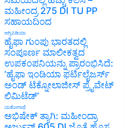
ಮಹೀಂದ್ರ 275 DI TU PP
ಸಹಾಯದಿಂದ
ಅಗ್ರಿಪಿಡಿಯಾ
ಹೈಫಾ ಗುಂಪು ಭಾರತದಲ್ಲಿ
ಸಂಪೂರ್ಣ ಮಾಲೀಕತ್ವದ
ಉಪಕಂಪನಿಯನ್ನು ಪ್ರಾರಂಭಿಸಿದೆ:
‘ಹೈಫಾ ಇಂಡಿಯಾ ಫರ್ಟಿಲೈಜರ್ಸ್
ಅಂಡ್ ಟೆಕ್ನೋಲಾಜೀಸ್ ಪ್ರೈವೇಟ್
ಲಿಮಿಟೆಡ್’
ಯಶೋಗಾಥೆ
ಅಭಿಷೇಕ್ ತ್ಯಾಗಿ: ಮಹೀಂದ್ರಾ
ಅರ್ಜುನ್ 605 DI ಜೊತೆ ಹೊಸ