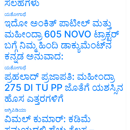
ಸಲಹೆಗಳು
ಯಶೋಗಾಥೆ
ಇದೋ ಅಂಕಿತ್ ಪಾಟೀಲ್ ಮತ್ತು
ಮಹೀಂದ್ರಾ 605 NOVO ಟ್ರಾಕ್ಟರ್
ಬಗ್ಗೆ ನಿಮ್ಮ ಹಿಂದಿ ಡಾಕ್ಯುಮೆಂಟ್‌ನ
ಕನ್ನಡ ಅನುವಾದ:
ಯಶೋಗಾಥೆ
ಪ್ರಹಲಾದ್ ಪ್ರಜಾಪತಿ: ಮಹೀಂದ್ರಾ
275 DI TU PP ಜೊತೆಗೆ ಯಶಸ್ಸಿನ
ಹೊಸ ಎತ್ತರಗಳಿಗೆ
ಅಗ್ರಿಪಿಡಿಯಾ
ವಿಮಲ್ ಕುಮಾರ್: ಕಡಿಮೆ
ಸಮಯದಲ್ಲಿ ಹೆಚ್ಚು ಕೆಲಸ –