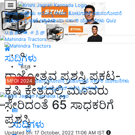
Home
ಸುದ್ದಿಗಳು
ಆರೋಗ್ಯ ಜೀವನ
ತೋಟಗಾರಿಕೆ
ಪಶುಸಂಗೋಪನೆ
ಯಶೋಗಾಥೆ
ಇತರೆ
ಅಗ್ರಿಪೀಡಿಯಾ
ಸರ್ಕಾರಿ ಯೋಜನೆಗಳು
Quiz
பத்திரிகை சந்தா
ಸುದ್ದಿಗಳು
ಕನ್ನಡ
ರಾಜ್ಯೋತ್ಸವ ಪ್ರಶಸ್ತಿ ಪ್ರಕಟ-
MFOI 2024
ಪಶುಸಂಗೋಪನೆ
ಯಶೋಗಾಥೆ
ಸರ್ಕಾರಿ ಯೋಜನೆಗಳು
ಕೃಷಿ ಕ್ಷೇತ್ರದಲ್ಲಿ ಮೂವರು
ಇತರೆ
ಮ್ಯಾಗಜಿನ್‌ ಸಬ್‌ಸ್ಕ್ರಿಪ್ಷನ್‌ಗಾಗಿ
ಸೇರಿದಂತೆ 65 ಸಾಧಕರಿಗೆ
ಪ್ರಶಸ್ತಿ
ಸುದ್ದಿಗಳು
Updated on: 17 October, 2022 11:06 AM IST