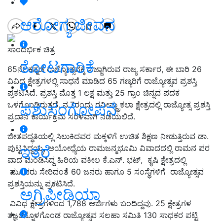
ಆರೋಗ್ಯ ಜೀವನ
ಸಾಂದರ್ಭಿಕ ಚಿತ್ರ
ತೋಟಗಾರಿಕೆ
65ನೇ ಕನ್ನಡ ರಾಜ್ಯೋತ್ಸವಕ್ಕೆ ಸಜ್ಜಾಗಿರುವ ರಾಜ್ಯ ಸರ್ಕಾರ, ಈ ಬಾರಿ 26
ವಿವಿಧ ಕ್ಷೇತ್ರಗಳಲ್ಲಿ ಸಾಧನೆ ಮಾಡಿದ 65 ಗಣ್ಯರಿಗೆ ರಾಜ್ಯೋತ್ಸವ ಪ್ರಶಸ್ತಿ
ಪ್ರಕಟಿಸಿದೆ. ಪ್ರಶಸ್ತಿ ಮೊತ್ತ 1 ಲಕ್ಷ ಮತ್ತು 25 ಗ್ರಾಂ ಚಿನ್ನದ ಪದಕ
ಒಳಗೊಂಡಿರುತ್ತದೆ. ನ.7ರಂದು ರವೀಮ್ದ್ರಕಲಾ ಕ್ಷೇತ್ರದಲ್ಲಿ ರಾಜ್ಯೋತ್ಸ ಪ್ರಶಸ್ತಿ
ಪಶುಸಂಗೋಪನೆ
ಪ್ರದಾನ ಕಾರ್ಯಕ್ರಮ ಸರಳವಾಗಿ ನಡೆಯಲಿದೆ.
ಜೀತಪದ್ಧತಿಯಲ್ಲಿ ಸಿಲುಕಿದವರ ಮಕ್ಕಳಿಗೆ ಉಚಿತ ಶಿಕ್ಷಣ ನೀಡುತ್ತಿರುವ ಡಾ.
ಇತರೆ
ಪುಟ್ಟಸಿದ್ದಯ್ಯ, ಅಯೋಧ್ಯೆಯ ರಾಮಜನ್ಮಭೂಮಿ ವಿವಾದದಲ್ಲಿ ರಾಮನ ಪರ
ವಾದ ಮಂಡಿಸಿದ್ದ ಹಿರಿಯ ವಕೀಲ ಕೆ.ಎನ್. ಭಟ್, ಕೃಷಿ ಕ್ಷೇತ್ರದಲ್ಲಿ
ಮೂವರು ಸೇರಿದಂತೆ 60 ಜನರು ಹಾಗೂ 5 ಸಂಸ್ಥೆಗಳಿಗೆ ರಾಜ್ಯೋತ್ಸವ
ಪ್ರಶಸ್ತಿಯನ್ನು ಪ್ರಕಟಿಸಿದೆ.
ಅಗ್ರಿಪೀಡಿಯಾ
ವಿವಿಧ ಕ್ಷೇತ್ರಗಳಿಂದ 1,788 ಅರ್ಜಿಗಳು ಬಂದಿದ್ದವು. 25 ಕ್ಷೇತ್ರಗಳ
ತಜ್ಞರನ್ನೊಳಗೊಂಡ ರಾಜ್ಯೋತ್ಸವ ಸಲಹಾ ಸಮಿತಿ 130 ಸಾಧಕರ ಪಟ್ಟಿ