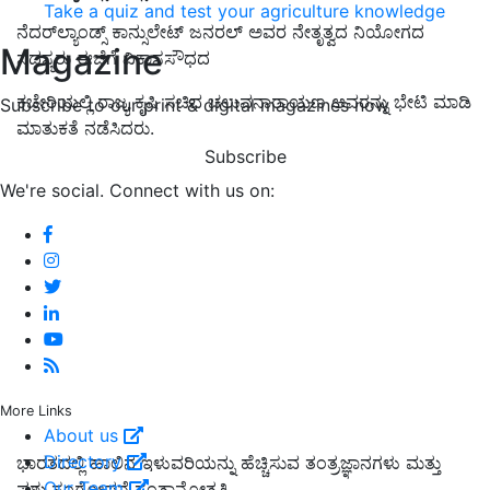
Take a quiz and test your agriculture knowledge
ನೆದರ್‌ಲ್ಯಾಂಡ್ಸ್ ಕಾನ್ಸುಲೇಟ್ ಜನರಲ್ ಅವರ ನೇತೃತ್ವದ ನಿಯೋಗದ
Magazine
ಸದಸ್ಯರು ಈಚೆಗೆ
ವಿಕಾಸಸೌಧದ
ಕಚೇರಿಯಲ್ಲಿ
ರಾಜ್ಯ ಕೃಷಿ ಸಚಿವ ಚಲುವನಾರಾಯಣ ಅವರನ್ನು
ಭೇಟಿ ಮಾಡಿ
Subscribe to our print & digital magazines now
ಮಾತುಕತೆ ನಡೆಸಿದರು.
Subscribe
We're social. Connect with us on:
More Links
About us
Directory
ಭಾರತದಲ್ಲಿ ಹಾಲಿನ ಇಳುವರಿಯನ್ನು ಹೆಚ್ಚಿಸುವ ತಂತ್ರಜ್ಞಾನಗಳು ಮತ್ತು
Our Team
ಪಶು ಸಂಗೋಪನೆ ಸಂತಾನೋತ್ಪತ್ತಿ