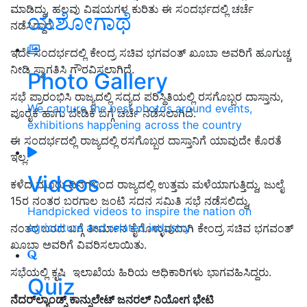
ಮಾಡಿದ್ದು, ಹಲವು ವಿಷಯಗಳ ಕುರಿತು ಈ ಸಂದರ್ಭದಲ್ಲಿ ಚರ್ಚೆ
ಯಶೋಗಾಥೆ
ನಡೆಸಿದ್ದಾರೆ.
ಇದೇ
ಸಂದರ್ಭದಲ್ಲಿ ಕೇಂದ್ರ ಸಚಿವ ಭಗವಂತ್ ಖೂಬಾ ಅವರಿಗೆ ಹೂಗುಚ್ಚ
ನೀಡಿ ಸ್ವಾಗತಿಸಿ ಗೌರವಿ
ಸಲಾಗಿದೆ
.
Photo Gallery
ಸಭೆ ಪ್ರಾರಂಭಿಸಿ ರಾಜ್ಯದಲ್ಲಿ ಸದ್ಯದ ಪರಿಸ್ಥಿತಿಯಲ್ಲಿ ರಸಗೊಬ್ಬರ ದಾಸ್ತಾನು,
We capture the best photos around events,
ಪೂರೈಕೆ ಹಾಗು ಬೇಡಿಕೆ ಬಗ್ಗೆ ಚರ್ಚೆ ನಡೆಸಲಾಗಿದೆ
.
exhibitions happening across the country
ಈ ಸಂದರ್ಭದಲ್ಲಿ ರಾಜ್ಯದಲ್ಲಿ ರಸಗೊಬ್ಬರ ದಾಸ್ತಾನಿಗೆ ಯಾವುದೇ ಕೊರತೆ
ಇಲ್ಲ.
Videos
ಕಳೆದ ಮೂರು ದಿನಗಳಿಂದ ರಾಜ್ಯದಲ್ಲಿ ಉತ್ತಮ ಮಳೆಯಾಗುತ್ತಿದ್ದು, ಜುಲೈ
15ರ ನಂತರ ಬರಗಾಲ ಜಂಟಿ ಸದನ ಸಮಿತಿ ಸಭೆ ನಡೆಸಲಿದ್ದು,
Handpicked videos to inspire the nation on
agriculture and related industry
ನಂತರ ಬರದ ಬಗ್ಗೆ ತೀರ್ಮಾನ ಕೈಗೊಳ್ಳುವುದಾಗಿ ಕೇಂದ್ರ ಸಚಿವ ಭಗವಂತ್
ಖೂಬಾ ಅವರಿಗೆ ವಿವರಿಸಲಾಯಿತು.
ಸಭೆಯಲ್ಲಿ ಕೃ಼ಷಿ ಇಲಾಖೆಯ ಹಿರಿಯ ಅಧಿಕಾರಿಗಳು ಭಾಗವಹಿಸಿದ್ದರು.
Quiz
ನೆದರ್‌ಲ್ಯಾಂಡ್ಸ್ ಕಾನ್ಸುಲೇಟ್ ಜನರಲ್ ನಿಯೋಗ ಭೇಟಿ