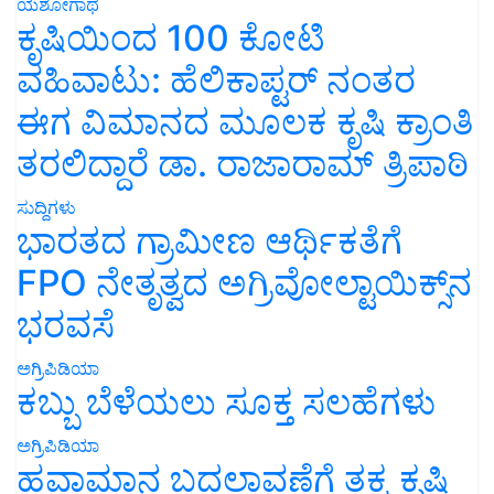
ಯಶೋಗಾಥೆ
ಕೃಷಿಯಿಂದ 100 ಕೋಟಿ
ವಹಿವಾಟು: ಹೆಲಿಕಾಪ್ಟರ್ ನಂತರ
ಈಗ ವಿಮಾನದ ಮೂಲಕ ಕೃಷಿ ಕ್ರಾಂತಿ
ತರಲಿದ್ದಾರೆ ಡಾ. ರಾಜಾರಾಮ್ ತ್ರಿಪಾಠಿ
ಸುದ್ದಿಗಳು
ಭಾರತದ ಗ್ರಾಮೀಣ ಆರ್ಥಿಕತೆಗೆ
FPO ನೇತೃತ್ವದ ಅಗ್ರಿವೋಲ್ಟಾಯಿಕ್ಸ್‌ನ
ಭರವಸೆ
ಅಗ್ರಿಪಿಡಿಯಾ
ಕಬ್ಬು ಬೆಳೆಯಲು ಸೂಕ್ತ ಸಲಹೆಗಳು
ಅಗ್ರಿಪಿಡಿಯಾ
ಹವಾಮಾನ ಬದಲಾವಣೆಗೆ ತಕ್ಕ ಕೃಷಿ