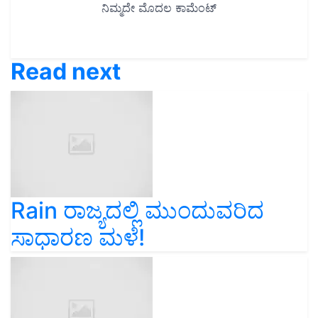
Read next
Rain ರಾಜ್ಯದಲ್ಲಿ ಮುಂದುವರಿದ
ಸಾಧಾರಣ ಮಳೆ!