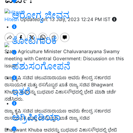
ಆರೋಗ್ಯ ಜೀವನ
Hitesh
Updated on: 13 July, 2023 12:24 PM IST
ತೋಟಗಾರಿಕೆ
State Agriculture Minister Chaluvanarayana Swamy
meeting with Central Government: Discussion on this
ಪಶುಸಂಗೋಪನೆ
issue!
ರಾಜ್ಯ ಕೃಷಿ ಸಚಿವ ಚಲುವನಾರಾಯಣ ಅವರು ಕೇಂದ್ರ ಸರ್ಕಾರದ
ರಾಸಾಯನಿಕ ಮತ್ತು ರಸಗೊಬ್ಬರ ಖಾತೆ ರಾಜ್ಯ ಸಚಿವ Bhagwant
ಇತರೆ
Khuba ಅವರನ್ನು ಬುಧವಾರ ವಿಕಾಸಸೌಧದಲ್ಲಿ ಭೇಟಿ ಮಾಡಿ ಚರ್ಚೆ
ನಡೆಸಿದರು.
ರಾಜ್ಯ ಕೃಷಿ ಸಚಿವ ಚಲುವನಾರಾಯಣ ಅವರು
ಕೇಂದ್ರ ಸರ್ಕಾರದ
ಅಗ್ರಿಪೀಡಿಯಾ
ರಾಸಾಯನಿಕ ಮತ್ತು ರಸಗೊಬ್ಬರ ಖಾತೆ ರಾಜ್ಯ ಸಚಿವ
Bhagwant Khuba ಅವರನ್ನು ಬುಧವಾರ
ವಿಕಾಸಸೌಧದ
ಲ್ಲಿ ಭೇಟಿ