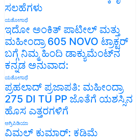
ಸಲಹೆಗಳು
ಯಶೋಗಾಥೆ
ಇದೋ ಅಂಕಿತ್ ಪಾಟೀಲ್ ಮತ್ತು
ಮಹೀಂದ್ರಾ 605 NOVO ಟ್ರಾಕ್ಟರ್
ಬಗ್ಗೆ ನಿಮ್ಮ ಹಿಂದಿ ಡಾಕ್ಯುಮೆಂಟ್‌ನ
ಕನ್ನಡ ಅನುವಾದ:
ಯಶೋಗಾಥೆ
ಪ್ರಹಲಾದ್ ಪ್ರಜಾಪತಿ: ಮಹೀಂದ್ರಾ
275 DI TU PP ಜೊತೆಗೆ ಯಶಸ್ಸಿನ
ಹೊಸ ಎತ್ತರಗಳಿಗೆ
ಅಗ್ರಿಪಿಡಿಯಾ
ವಿಮಲ್ ಕುಮಾರ್: ಕಡಿಮೆ