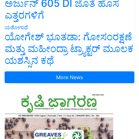
ಅರ್ಜುನ್ 605 DI ಜೊತೆ ಹೊಸ
ಎತ್ತರಗಳಿಗೆ
ಯಶೋಗಾಥೆ
ಯೋಗೇಶ್ ಭೂತಡಾ: ಗೋಸಂರಕ್ಷಣೆ
ಮತ್ತು ಮಹೀಂದ್ರಾ ಟ್ರ್ಯಾಕ್ಟರ್ ಮೂಲಕ
ಯಶಸ್ಸಿನ ಕಥೆ
More News