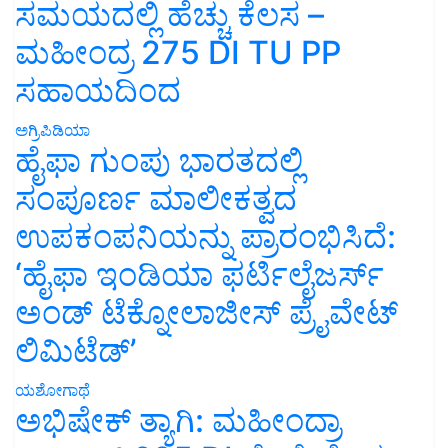
ಸಮಯದಲ್ಲಿ ಹೆಚ್ಚು ಕೆಲಸ –
ಮಹೀಂದ್ರ 275 DI TU PP
ಸಹಾಯದಿಂದ
ಅಗ್ರಿಪಿಡಿಯಾ
ಹೈಫಾ ಗುಂಪು ಭಾರತದಲ್ಲಿ
ಸಂಪೂರ್ಣ ಮಾಲೀಕತ್ವದ
ಉಪಕಂಪನಿಯನ್ನು ಪ್ರಾರಂಭಿಸಿದೆ:
‘ಹೈಫಾ ಇಂಡಿಯಾ ಫರ್ಟಿಲೈಜರ್ಸ್
ಅಂಡ್ ಟೆಕ್ನೋಲಾಜೀಸ್ ಪ್ರೈವೇಟ್
ಲಿಮಿಟೆಡ್’
ಯಶೋಗಾಥೆ
ಅಭಿಷೇಕ್ ತ್ಯಾಗಿ: ಮಹೀಂದ್ರಾ