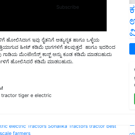
ಕ
Subscribe
ಉ
ವ
ಗಳಿಗೆ ಹೋಲಿಸಿದಾಗ ಇವು ರೈತನಿಗೆ ಅತ್ಯುನ್ನತ ಹಾಗೂ ಒಳ್ಳೆಯ
್ಪತ್ತಿಯಾಗುವ ಹೀಟ್ ಕಡಿಮೆ ಭಾಗಗಳಿಗೆ ತಲಪುತ್ತದೆ ಹಾಗೂ ಇದರಿಂದ
 ಗಾಡಿಯ ಮೆಂಟೇನೆನ್ಸ್ ಕಾಸ್ಟ್ ಅನ್ನು ಕೂಡ ಕಡಿಮೆ ಮಾಡಬಹುದು
ಟರ್ಗಳಿಗೆ ಹೋಲಿಸಿದರೆ ಕಡಿಮೆ ಮಾಡಬಹುದು.
PM
tractor tiger e electric
tric
electric Tractors
Sonalika Tractors
tractor
best
L
 scale farmers
ಯ