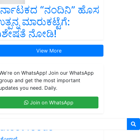
ರ್ನಾಟಕದ “ನಂದಿನಿ” ಹೊಸ
ತ್ಪನ್ನ ಮಾರುಕಟ್ಟೆಗೆ:
ಿಶೇಷತೆ ನೋಡಿ!
View More
We're on WhatsApp! Join our WhatsApp
group and get the most important
updates you need. Daily.
Join on WhatsApp
atest feeds
ಶೋಗಾಥೆ