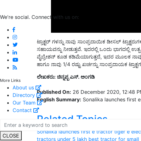
We're social. Connect with us on:
ಟ್ರಾಕ್ಟರ್ ಗಳನ್ನು ನಾವು ಸಾಂಪ್ರದಾಯಿಕ ಡೀಸಲ್ ಟ್ರಾಕ್ಟರು
ಸಹಾಯವನ್ನು ನೀಡುತ್ತವೆ. ಇದರಲ್ಲಿ ಒಂದು ಭಾಗದಲ್ಲಿ ಉತ
ವೈಬ್ರೇಶನ್ ಕೂಡ ಕಡಿಮೆಯಾಗುತ್ತದೆ, ಇದರ ಮೂಲಕ ನಾವು
ಹಾಗೂ ನಾವು 1/4 ರಷ್ಟು ಖರ್ಚನ್ನು ಸಾಂಪ್ರದಾಯಕ ಟ್ರಾಕ್
ಲೇಖಕರು: ಚಿನ್ನಪ್ಪ ಎಸ್. ಅಂಗಡಿ
More Links
Published On:
26 December 2020, 12:48 
About us
English Summary:
Sonalika launches first e 
Directory
Our Team
Related Topics
Contact
Sonalika launches first e tractor tiger e elec
tractors under 5 lakh
best tractor for small
CLOSE