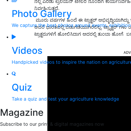
ನಲ್ಲಿ ಎರಡು ಟ್ರಿಲಿಯನ್ ಟೇಲರ ನೊಂದಿಗೆ ಕಾರ್ಯನಿರ್
ನಿರ್ವಹಿಸುತ್ತದೆ.
Photo Gallery
ಮೂರು ವರ್ಷಗಳ ಹಿಂದೆ ಈ ಟ್ರಾಕ್ಟರ್ ಅಭಿವೃದ್ಧಿಯಾಗಿದ್ದು ಇದ
We capture the best photos around events, exhibitio
ಆದರೆ ಭಾರತದಲ್ಲಿ ಬಿಡುಗಡೆಯಾಗಿರಲಿಲ್ಲ. ಟ್ರ್ಯಾಕ್ಟರ್ ಗಳ
ಟ್ರಾಕ್ಟರುಗಳಿಗೆ ಹೋಲಿಸಿದಾಗ ಅದರಲ್ಲಿ ತುಂಬಾ ಹೋಗೆ ಬರು
ADV
Videos
Handpicked videos to inspire the nation on agricultur
Quiz
Take a quiz and test your agriculture knowledge
Magazine
Subscribe to our print & digital magazines now