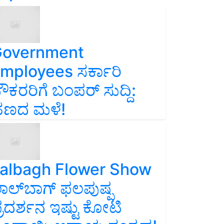
overnment
mployees ಸರ್ಕಾರಿ
ೌಕರರಿಗೆ ಬಂಪರ್‌ ಸುದ್ದಿ:
ಣದ ಮಳೆ!
albagh Flower Show
ಾಲ್‌ಬಾಗ್ ಫಲಪುಷ್ಪ
್ರದರ್ಶನ ಇಷ್ಟು ಕೋಟಿ