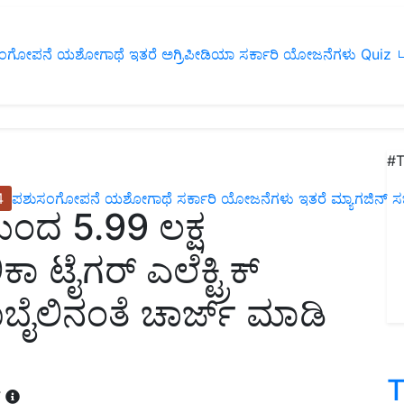
ಂಗೋಪನೆ
ಯಶೋಗಾಥೆ
ಇತರೆ
ಅಗ್ರಿಪೀಡಿಯಾ
ಸರ್ಕಾರಿ ಯೋಜನೆಗಳು
Quiz
ப
#T
4
ಪಶುಸಂಗೋಪನೆ
ಯಶೋಗಾಥೆ
ಸರ್ಕಾರಿ ಯೋಜನೆಗಳು
ಇತರೆ
ಮ್ಯಾಗಜಿನ್‌ ಸಬ್‌
ಂದ 5.99 ಲಕ್ಷ
ೈಗರ್ ಎಲೆಕ್ಟ್ರಿಕ್
ಮೊಬೈಲಿನಂತೆ ಚಾರ್ಜ್ ಮಾಡಿ
T
T