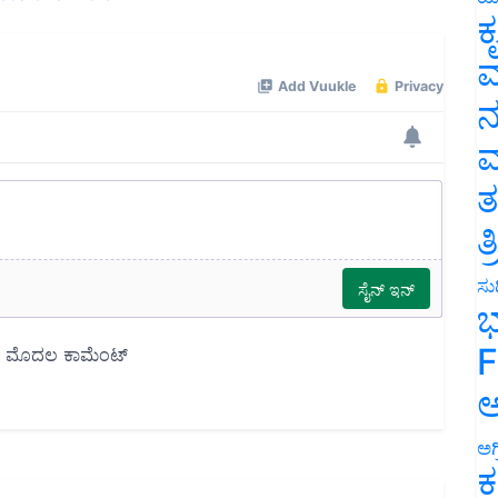
ಕ
ವ
ನ
ಮ
ತ
ತ
ಸುದ
ಭ
F
ಅ
ಅಗ
ಕ