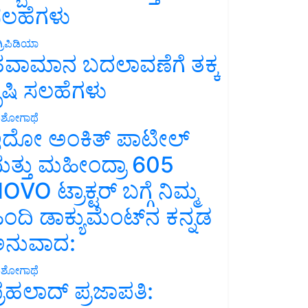
ಲಹೆಗಳು
್ರಿಪಿಡಿಯಾ
ವಾಮಾನ ಬದಲಾವಣೆಗೆ ತಕ್ಕ
ೃಷಿ ಸಲಹೆಗಳು
ಶೋಗಾಥೆ
ದೋ ಅಂಕಿತ್ ಪಾಟೀಲ್
ತ್ತು ಮಹೀಂದ್ರಾ 605
OVO ಟ್ರಾಕ್ಟರ್ ಬಗ್ಗೆ ನಿಮ್ಮ
ಿಂದಿ ಡಾಕ್ಯುಮೆಂಟ್‌ನ ಕನ್ನಡ
ನುವಾದ:
ಶೋಗಾಥೆ
್ರಹಲಾದ್ ಪ್ರಜಾಪತಿ: