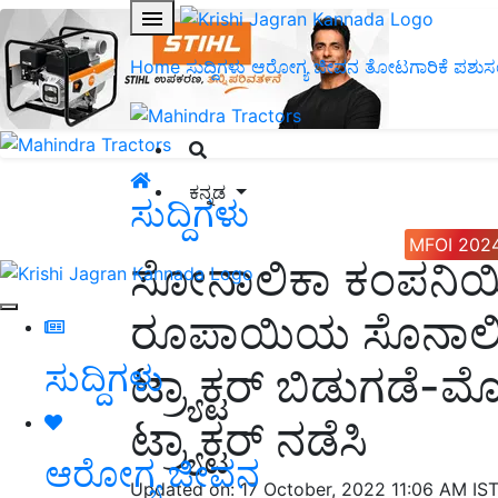
Home
ಸುದ್ದಿಗಳು
ಆರೋಗ್ಯ ಜೀವನ
ತೋಟಗಾರಿಕೆ
ಪಶುಸ
ಕನ್ನಡ
ಸುದ್ದಿಗಳು
MFOI 202
ಸೋನಾಲಿಕಾ ಕಂಪನಿಯಿ
ರೂಪಾಯಿಯ ಸೊನಾಲಿಕಾ ಟ
ಸುದ್ದಿಗಳು
ಟ್ರ್ಯಾಕ್ಟರ್ ಬಿಡುಗಡೆ-
ಟ್ರ್ಯಾಕ್ಟರ್ ನಡೆಸಿ
ಆರೋಗ್ಯ ಜೀವನ
Updated on: 17 October, 2022 11:06 AM IS