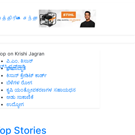
த்திரிகை சந்தா
op on Krishi Jagran
ಪಿ.ಎಂ. ಕಿಸಾನ್
ಸ್ಕ್ರಿಪ್ಷನ್‌ಗಾಗಿ
ಜೀವಾಮೃತ
ಕಿಸಾನ್ ಕ್ರೇಡಿಟ್ ಕಾರ್ಡ್
ಬೆಳೆಗಳ ರೋಗ
ಕೃಷಿ ಯಂತ್ರೋಪಕರಣಗಳ ಸಹಾಯಧನ
ಆಡು ಸಾಕಾಣಿಕೆ
ಉದ್ಯೋಗ
op Stories