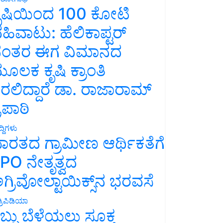
ೃಷಿಯಿಂದ 100 ಕೋಟಿ
ಹಿವಾಟು: ಹೆಲಿಕಾಪ್ಟರ್
ಂತರ ಈಗ ವಿಮಾನದ
ೂಲಕ ಕೃಷಿ ಕ್ರಾಂತಿ
ರಲಿದ್ದಾರೆ ಡಾ. ರಾಜಾರಾಮ್
್ರಿಪಾಠಿ
್ದಿಗಳು
ಾರತದ ಗ್ರಾಮೀಣ ಆರ್ಥಿಕತೆಗೆ
PO ನೇತೃತ್ವದ
ಗ್ರಿವೋಲ್ಟಾಯಿಕ್ಸ್‌ನ ಭರವಸೆ
್ರಿಪಿಡಿಯಾ
ಬ್ಬು ಬೆಳೆಯಲು ಸೂಕ್ತ