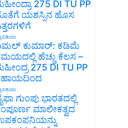
ಹೀಂದ್ರಾ 275 DI TU PP
ೊತೆಗೆ ಯಶಸ್ಸಿನ ಹೊಸ
ತ್ತರಗಳಿಗೆ
್ರಿಪಿಡಿಯಾ
ಿಮಲ್ ಕುಮಾರ್: ಕಡಿಮೆ
ಮಯದಲ್ಲಿ ಹೆಚ್ಚು ಕೆಲಸ –
ಹೀಂದ್ರ 275 DI TU PP
ಸಹಾಯದಿಂದ
್ರಿಪಿಡಿಯಾ
ೈಫಾ ಗುಂಪು ಭಾರತದಲ್ಲಿ
ಂಪೂರ್ಣ ಮಾಲೀಕತ್ವದ
ಪಕಂಪನಿಯನ್ನು