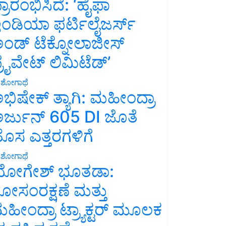
್ರಾರಂಭಿಸಿದೆ: ‘ಹೈಫಾ
ಂಡಿಯಾ ಫರ್ಟಿಲೈಜರ್ಸ್
ಂಡ್ ಟೆಕ್ನೋಲಾಜೀಸ್
್ರೈವೇಟ್ ಲಿಮಿಟೆಡ್’
ಶೋಗಾಥೆ
ಭಿಷೇಕ್ ತ್ಯಾಗಿ: ಮಹೀಂದ್ರಾ
ರ್ಜುನ್ 605 DI ಜೊತೆ
ೊಸ ಎತ್ತರಗಳಿಗೆ
ಶೋಗಾಥೆ
ೋಗೇಶ್ ಭೂತಡಾ:
ೋಸಂರಕ್ಷಣೆ ಮತ್ತು
ಹೀಂದ್ರಾ ಟ್ರ್ಯಾಕ್ಟರ್ ಮೂಲಕ