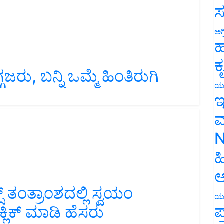
ಸ
ಅಗ
ಹ
ಜರು, ಬನ್ನಿ ಒಮ್ಮೆ ಹಿಂತಿರುಗಿ
ಕ
ಯ
ಇ
ಮ
N
ಹ
ಅ
ಸ್‌ ತಂತ್ರಾಂಶದಲ್ಲಿ ಸ್ವಯಂ
್ಲಿಕ್ ಮಾಡಿ ಹೆಸರು
ಯ
ಪ