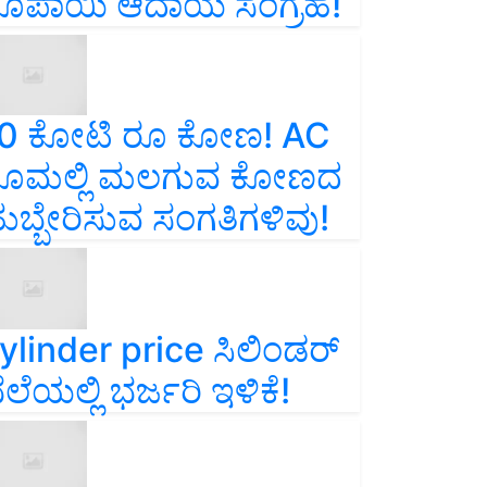
ೂಪಾಯಿ ಆದಾಯ ಸಂಗ್ರಹ!
0 ಕೋಟಿ ರೂ ಕೋಣ! AC
ೂಮಲ್ಲಿ ಮಲಗುವ ಕೋಣದ
ುಬ್ಬೇರಿಸುವ ಸಂಗತಿಗಳಿವು!
ylinder price ಸಿಲಿಂಡರ್‌
ೆಲೆಯಲ್ಲಿ ಭರ್ಜರಿ ಇಳಿಕೆ!