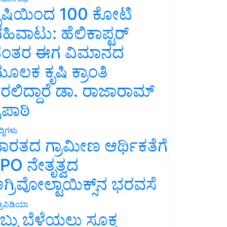
ೃಷಿಯಿಂದ 100 ಕೋಟಿ
ಹಿವಾಟು: ಹೆಲಿಕಾಪ್ಟರ್
ಂತರ ಈಗ ವಿಮಾನದ
ೂಲಕ ಕೃಷಿ ಕ್ರಾಂತಿ
ರಲಿದ್ದಾರೆ ಡಾ. ರಾಜಾರಾಮ್
್ರಿಪಾಠಿ
್ದಿಗಳು
ಾರತದ ಗ್ರಾಮೀಣ ಆರ್ಥಿಕತೆಗೆ
PO ನೇತೃತ್ವದ
ಗ್ರಿವೋಲ್ಟಾಯಿಕ್ಸ್‌ನ ಭರವಸೆ
್ರಿಪಿಡಿಯಾ
ಬ್ಬು ಬೆಳೆಯಲು ಸೂಕ್ತ