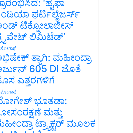
್ರಾರಂಭಿಸಿದೆ: ‘ಹೈಫಾ
ಂಡಿಯಾ ಫರ್ಟಿಲೈಜರ್ಸ್
ಂಡ್ ಟೆಕ್ನೋಲಾಜೀಸ್
್ರೈವೇಟ್ ಲಿಮಿಟೆಡ್’
ಶೋಗಾಥೆ
ಭಿಷೇಕ್ ತ್ಯಾಗಿ: ಮಹೀಂದ್ರಾ
ರ್ಜುನ್ 605 DI ಜೊತೆ
ೊಸ ಎತ್ತರಗಳಿಗೆ
ಶೋಗಾಥೆ
ೋಗೇಶ್ ಭೂತಡಾ:
ೋಸಂರಕ್ಷಣೆ ಮತ್ತು
ಹೀಂದ್ರಾ ಟ್ರ್ಯಾಕ್ಟರ್ ಮೂಲಕ