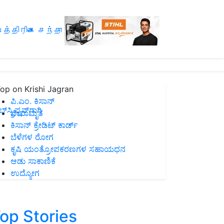
த்திரிகை சந்தா
op on Krishi Jagran
ಪಿ.ಎಂ. ಕಿಸಾನ್
ಸ್ಕ್ರಿಪ್ಷನ್‌ಗಾಗಿ
ಜೀವಾಮೃತ
ಕಿಸಾನ್ ಕ್ರೇಡಿಟ್ ಕಾರ್ಡ್
ಬೆಳೆಗಳ ರೋಗ
ಕೃಷಿ ಯಂತ್ರೋಪಕರಣಗಳ ಸಹಾಯಧನ
ಆಡು ಸಾಕಾಣಿಕೆ
ಉದ್ಯೋಗ
op Stories