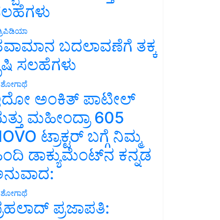
ಲಹೆಗಳು
್ರಿಪಿಡಿಯಾ
ವಾಮಾನ ಬದಲಾವಣೆಗೆ ತಕ್ಕ
ೃಷಿ ಸಲಹೆಗಳು
ಶೋಗಾಥೆ
ದೋ ಅಂಕಿತ್ ಪಾಟೀಲ್
ತ್ತು ಮಹೀಂದ್ರಾ 605
OVO ಟ್ರಾಕ್ಟರ್ ಬಗ್ಗೆ ನಿಮ್ಮ
ಿಂದಿ ಡಾಕ್ಯುಮೆಂಟ್‌ನ ಕನ್ನಡ
ನುವಾದ:
ಶೋಗಾಥೆ
್ರಹಲಾದ್ ಪ್ರಜಾಪತಿ: