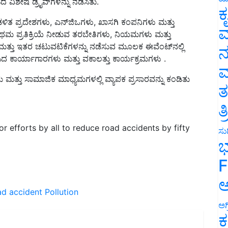
ಕ
ಾಡಳಿತ ಪ್ರದೇಶಗಳು, ಎನ್‌ಜಿಒಗಳು, ಖಾಸಗಿ ಕಂಪನಿಗಳು ಮತ್ತು
ಥಮ ಪ್ರತಿಕ್ರಿಯೆ ನೀಡುವ ತರಬೇತಿಗಳು, ನಿಯಮಗಳು ಮತ್ತು
ವ
 ಮತ್ತು ಇತರ ಚಟುವಟಿಕೆಗಳನ್ನು ನಡೆಸುವ ಮೂಲಕ ಈವೆಂಟ್‌ನಲ್ಲಿ
ಧಿಸಿದ ಕಾರ್ಯಾಗಾರಗಳು ಮತ್ತು ವಕಾಲತ್ತು ಕಾರ್ಯಕ್ರಮಗಳು .
ನ
 ಮತ್ತು ಸಾಮಾಜಿಕ ಮಾಧ್ಯಮಗಳಲ್ಲಿ ವ್ಯಾಪಕ ಪ್ರಸಾರವನ್ನು ಕಂಡಿತು
ಮ
ತ
ತ
for efforts by all to reduce road accidents by fifty
ಸುದ
ಭ
F
d accident
Pollution
ಅ
ಅಗ
ಕ