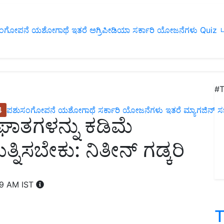
ಂಗೋಪನೆ
ಯಶೋಗಾಥೆ
ಇತರೆ
ಅಗ್ರಿಪೀಡಿಯಾ
ಸರ್ಕಾರಿ ಯೋಜನೆಗಳು
Quiz
ப
#T
4
ಪಶುಸಂಗೋಪನೆ
ಯಶೋಗಾಥೆ
ಸರ್ಕಾರಿ ಯೋಜನೆಗಳು
ಇತರೆ
ಮ್ಯಾಗಜಿನ್‌ ಸಬ್‌
ಪಘಾತಗಳನ್ನು ಕಡಿಮೆ
ನಿಸಬೇಕು: ನಿತೀನ್ ಗಡ್ಕರಿ
59 AM IST
T