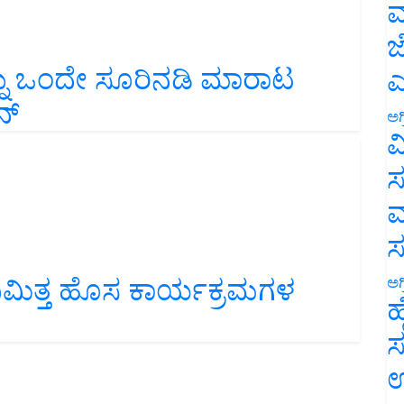
ಮ
ಜ
್ನು ಒಂದೇ ಸೂರಿನಡಿ ಮಾರಾಟ
ಎ
ನ್
ಅಗ
ವ
ಸ
ಮ
ಿಮಿತ್ತ ಹೊಸ ಕಾರ್ಯಕ್ರಮಗಳ
ಅಗ
ಹ
ಸ
ಉ