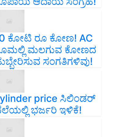
ೂಪಾಯಿ ಆದಾಯ ಸಂಗ್ರಹ!
0 ಕೋಟಿ ರೂ ಕೋಣ! AC
ೂಮಲ್ಲಿ ಮಲಗುವ ಕೋಣದ
ುಬ್ಬೇರಿಸುವ ಸಂಗತಿಗಳಿವು!
ylinder price ಸಿಲಿಂಡರ್‌
ೆಲೆಯಲ್ಲಿ ಭರ್ಜರಿ ಇಳಿಕೆ!