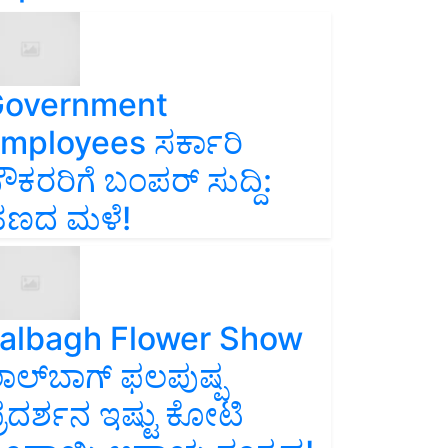
overnment
mployees ಸರ್ಕಾರಿ
ೌಕರರಿಗೆ ಬಂಪರ್‌ ಸುದ್ದಿ:
ಣದ ಮಳೆ!
albagh Flower Show
ಾಲ್‌ಬಾಗ್ ಫಲಪುಷ್ಪ
್ರದರ್ಶನ ಇಷ್ಟು ಕೋಟಿ