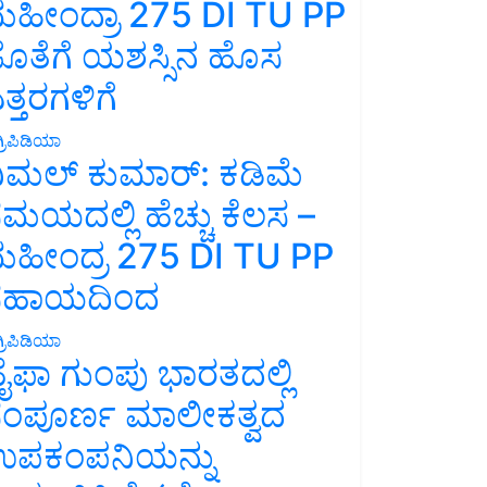
ಹೀಂದ್ರಾ 275 DI TU PP
ೊತೆಗೆ ಯಶಸ್ಸಿನ ಹೊಸ
ತ್ತರಗಳಿಗೆ
್ರಿಪಿಡಿಯಾ
ಿಮಲ್ ಕುಮಾರ್: ಕಡಿಮೆ
ಮಯದಲ್ಲಿ ಹೆಚ್ಚು ಕೆಲಸ –
ಹೀಂದ್ರ 275 DI TU PP
ಸಹಾಯದಿಂದ
್ರಿಪಿಡಿಯಾ
ೈಫಾ ಗುಂಪು ಭಾರತದಲ್ಲಿ
ಂಪೂರ್ಣ ಮಾಲೀಕತ್ವದ
ಪಕಂಪನಿಯನ್ನು