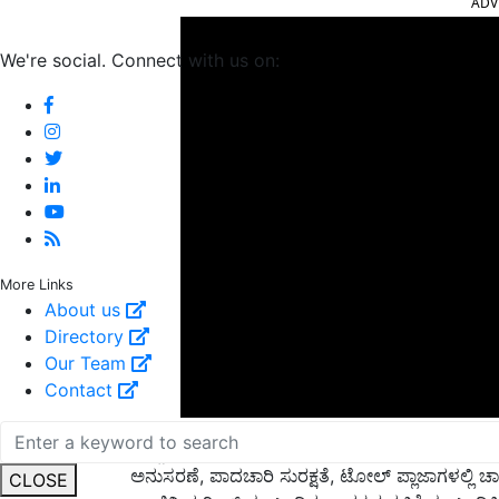
We're social. Connect with us on:
More Links
About us
Directory
Our Team
Contact
ಹೆಚ್ಚುವರಿಯಾಗಿ, NHAI, NHIDCL ಮುಂತಾದ ರಸ್ತೆ ಮಾ
ಅನುಸರಣೆ, ಪಾದಚಾರಿ ಸುರಕ್ಷತೆ, ಟೋಲ್ ಪ್ಲಾಜಾಗಳಲ್ಲಿ ಚಾಲ
ಎಂಜಿನಿಯರಿಂಗ್ ಸಂಬಂಧಿತ ಉಪಕ್ರಮಗಳಿಗೆ ಸಂಬಂಧಿಸಿದ ವ
CLOSE