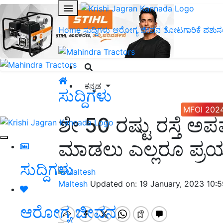
Home
ಸುದ್ದಿಗಳು
ಆರೋಗ್ಯ ಜೀವನ
ತೋಟಗಾರಿಕೆ
ಪಶುಸ
ಕನ್ನಡ
ಸುದ್ದಿಗಳು
MFOI 202
ಶೇ 50 ರಷ್ಟು ರಸ್ತೆ ಅ
ಮಾಡಲು ಎಲ್ಲರೂ ಪ್ರಯತ್
ಸುದ್ದಿಗಳು
Maltesh
Updated on: 19 January, 2023 10:
ಆರೋಗ್ಯ ಜೀವನ