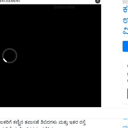
ಕ
Subscribe
ಉ
ವ
ಲೀಕತ್ವದ ಏಜೆನ್ಸಿಗಳು ಸಂಚಾರ ನಿಯಮಗಳು ಮತ್ತು ನಿಯಂತ್ರಣಗಳ
L
ಕರಿಗೆ ಕಣ್ಣಿನ ತಪಾಸಣೆ ಶಿಬಿರಗಳು ಮತ್ತು ಇತರ ರಸ್ತೆ
ಿಶೇಷ ಡ್ರೈವ್‌ಗಳನ್ನು ನಡೆಸಿತು.
ಯ