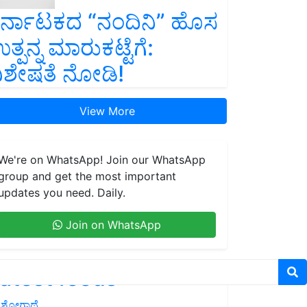
ರ್ನಾಟಕದ “ನಂದಿನಿ” ಹೊಸ
ತ್ಪನ್ನ ಮಾರುಕಟ್ಟೆಗೆ:
ಿಶೇಷತೆ ನೋಡಿ!
View More
We're on WhatsApp! Join our WhatsApp
group and get the most important
updates you need. Daily.
Join on WhatsApp
atest feeds
ಶೋಗಾಥೆ