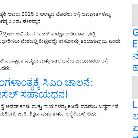
ತಿನ್ ಗಡ್ಕರಿ ಅವರು 2025 ರ ಅಂತ್ಯದ ಮೊದಲು ರಸ್ತೆ ಅಪಘಾತಗಳನ್ನು
ತ್ಯ ಎಂದು ಹೇಳಿದ್ದಾರೆ.
G
ತು ಔಟ್ರೀಚ್ ಅಭಿಯಾನ "ಸಡಕ್ ಸುರಕ್ಷಾ ಅಭಿಯಾನ" ನಲ್ಲಿ
E
ಧರಿಸಲು ದೇಶದಲ್ಲಿ ಶೀಘ್ರದಲ್ಲೇ ಕಾನೂನನ್ನು ತರಲಾಗುವುದು ಎಂದು
ನ
ಸಂಸ್ಥಾಪಕ ಸದ್ಗುರು ಮತ್ತು ಇತರ ಅನೇಕ ಪಾಲುದಾರರು ರಸ್ತೆ
ಹ
ಿದರು.
ಗಳಾಂತ್ಯಕ್ಕೆ ಸಿಎಂ ಚಾಲನೆ‌:
 ಡೀಸೆಲ್ ಸಹಾಯಧನ!
L
 ರಸ್ತೆ ಅಪಘಾತಗಳು ಮತ್ತು ಗಾಯಗಳನ್ನು ಕಡಿಮೆ ಮಾಡಲು ಬದ್ಧವಾಗಿದೆ
ಲ
ಯರಿಂಗ್, ಜಾರಿ, ಶಿಕ್ಷಣ ಮತ್ತು ತುರ್ತು ಆರೈಕೆಯಲ್ಲಿ ಬಹು
ಪ