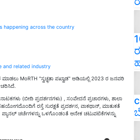
ರ
ns happening across the country
1
ರ
ಹ
e and related industry
ರಚಾರ ಮಾಡಲು MoRTH "ಸ್ವಚ್ಛತಾ ಪಖ್ವಾಡ" ಅಡಿಯಲ್ಲಿ 2023 ರ ಜನವರಿ
ಚರಿಸಿದೆ.
c
ಡ್ ನಾಟಕಗಳು (ಬೀದಿ ಪ್ರದರ್ಶನಗಳು) , ಸಂವೇದನೆ ಪ್ರಚಾರಗಳು, ಶಾಲಾ
ಗಳ ಸಹಯೋಗದೊಂದಿಗೆ ರಸ್ತೆ ಸುರಕ್ಷತೆ ಪ್ರದರ್ಶನ, ವಾಕಥಾನ್, ಮಾತುಕತೆ
ಬ
ಗೆ ಪ್ಯಾನಲ್ ಚರ್ಚೆಗಳನ್ನು ಒಳಗೊಂಡಂತೆ ಅನೇಕ ಚಟುವಟಿಕೆಗಳನ್ನು
ERTISEMENT