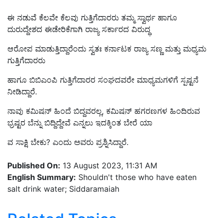
ಈ ನಡುವೆ ಕೆಲವೇ ಕೆಲವು ಗುತ್ತಿಗೆದಾರರು ತಮ್ಮ ಸ್ವಾರ್ಥ ಹಾಗೂ
ದುರುದ್ದೇಶದ ಈಡೇರಿಕೆಗಾಗಿ ರಾಜ್ಯ ಸರ್ಕಾರದ ವಿರುದ್ಧ
ಆರೋಪ ಮಾಡುತ್ತಿದ್ದಾರೆಂದು ಸ್ವತಃ ಕರ್ನಾಟಕ ರಾಜ್ಯ ಸಣ್ಣ ಮತ್ತು ಮಧ್ಯಮ
ಗುತ್ತಿಗೆದಾರರು
ಹಾಗೂ ಬಿಬಿಎಂಪಿ ಗುತ್ತಿಗೆದಾರರ ಸಂಘದವರೇ ಮಾಧ್ಯಮಗಳಿಗೆ ಸ್ಪಷ್ಟನೆ
ನೀಡಿದ್ದಾರೆ.
ನಾವು ಕಮಿಷನ್ ಹಿಂದೆ ಬಿದ್ದವರಲ್ಲ, ಕಮಿಷನ್ ಹಗರಣಗಳ ಹಿಂದಿರುವ
ಭ್ರಷ್ಟರ ಬೆನ್ನು ಬಿದ್ದಿದ್ದೇವೆ ಎನ್ನಲು ಇದಕ್ಕಿಂತ ಬೇರೆ ಯಾ
ವ ಸಾಕ್ಷಿ ಬೇಕು? ಎಂದು ಅವರು ಪ್ರಶ್ನಿಸಿದ್ದಾರೆ.
Published On:
13 August 2023, 11:31 AM
English Summary:
Shouldn't those who have eaten
salt drink water; Siddaramaiah