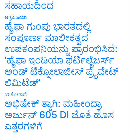
ಸಹಾಯದಿಂದ
ಅಗ್ರಿಪಿಡಿಯಾ
ಹೈಫಾ ಗುಂಪು ಭಾರತದಲ್ಲಿ
ಸಂಪೂರ್ಣ ಮಾಲೀಕತ್ವದ
ಉಪಕಂಪನಿಯನ್ನು ಪ್ರಾರಂಭಿಸಿದೆ:
‘ಹೈಫಾ ಇಂಡಿಯಾ ಫರ್ಟಿಲೈಜರ್ಸ್
ಅಂಡ್ ಟೆಕ್ನೋಲಾಜೀಸ್ ಪ್ರೈವೇಟ್
ಲಿಮಿಟೆಡ್’
ಯಶೋಗಾಥೆ
ಅಭಿಷೇಕ್ ತ್ಯಾಗಿ: ಮಹೀಂದ್ರಾ
ಅರ್ಜುನ್ 605 DI ಜೊತೆ ಹೊಸ
ಎತ್ತರಗಳಿಗೆ