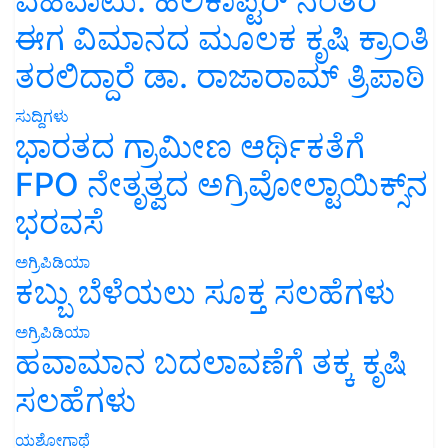
ವಹಿವಾಟು: ಹೆಲಿಕಾಪ್ಟರ್ ನಂತರ
ಈಗ ವಿಮಾನದ ಮೂಲಕ ಕೃಷಿ ಕ್ರಾಂತಿ
ತರಲಿದ್ದಾರೆ ಡಾ. ರಾಜಾರಾಮ್ ತ್ರಿಪಾಠಿ
ಸುದ್ದಿಗಳು
ಭಾರತದ ಗ್ರಾಮೀಣ ಆರ್ಥಿಕತೆಗೆ
FPO ನೇತೃತ್ವದ ಅಗ್ರಿವೋಲ್ಟಾಯಿಕ್ಸ್‌ನ
ಭರವಸೆ
ಅಗ್ರಿಪಿಡಿಯಾ
ಕಬ್ಬು ಬೆಳೆಯಲು ಸೂಕ್ತ ಸಲಹೆಗಳು
ಅಗ್ರಿಪಿಡಿಯಾ
ಹವಾಮಾನ ಬದಲಾವಣೆಗೆ ತಕ್ಕ ಕೃಷಿ
ಸಲಹೆಗಳು
ಯಶೋಗಾಥೆ