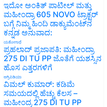
ಇದೋ ಅಂಕಿತ್ ಪಾಟೀಲ್ ಮತ್ತು
ಮಹೀಂದ್ರಾ 605 NOVO ಟ್ರಾಕ್ಟರ್
ಬಗ್ಗೆ ನಿಮ್ಮ ಹಿಂದಿ ಡಾಕ್ಯುಮೆಂಟ್‌ನ
ಕನ್ನಡ ಅನುವಾದ:
ಯಶೋಗಾಥೆ
ಪ್ರಹಲಾದ್ ಪ್ರಜಾಪತಿ: ಮಹೀಂದ್ರಾ
275 DI TU PP ಜೊತೆಗೆ ಯಶಸ್ಸಿನ
ಹೊಸ ಎತ್ತರಗಳಿಗೆ
ಅಗ್ರಿಪಿಡಿಯಾ
ವಿಮಲ್ ಕುಮಾರ್: ಕಡಿಮೆ
ಸಮಯದಲ್ಲಿ ಹೆಚ್ಚು ಕೆಲಸ –
ಮಹೀಂದ್ರ 275 DI TU PP