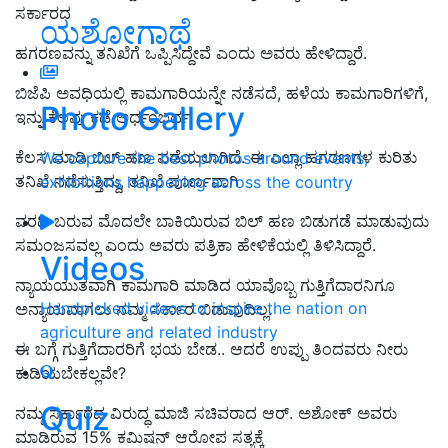
ಸರ್ಕಾರದ
ಯಶೋಗಾಥೆ
ಹಗರಣವನ್ನು ತನಿಖೆಗೆ ಒಪ್ಪಿಸಿದ್ದೇವೆ ಎಂದು ಅವರು ಹೇಳಿದ್ದಾರೆ.
ಬಿಜೆಪಿ ಅವಧಿಯಲ್ಲಿ ಕಾಮಗಾರಿಯನ್ನೇ ನಡೆಸದೆ, ಹಳೆಯ ಕಾಮಗಾರಿಗಳಿಗೆ,
Photo Gallery
ಇನ್ನು ಕೆಲವು ಕಡೆ ಅರ್ಧಂಬರ್ದ
ಕೆಲಸ ಮಾಡಿ ಬಿಲ್ ಹಣ ಪಡೆಯಲಾಗಿದೆ. ಈ ಎಲ್ಲಾ ಹಗರಣಗಳ ಕುರಿತು
We capture the best photos around events,
ತನಿಖೆ ನಡೆಸುತ್ತಿದ್ದು, ತನಿಖೆ ಪೂರ್ಣವಾಗಿ
exhibitions happening across the country
ವರದಿ ಬರುವ ಮೊದಲೇ ಬಾಕಿಯಿರುವ ಬಿಲ್ ಹಣ ಬಿಡುಗಡೆ ಮಾಡುವುದು
ಸಮಂಜಸವಲ್ಲ ಎಂದು ಅವರು ಪತ್ರಿಕಾ ಹೇಳಿಕೆಯಲ್ಲಿ ತಿಳಿಸಿದ್ದಾರೆ.
Videos
ನ್ಯಾಯಯುತವಾಗಿ ಕಾಮಗಾರಿ ಮಾಡಿದ ಯಾವೊಬ್ಬ ಗುತ್ತಿಗೆದಾರನಿಗೂ
Handpicked videos to inspire the nation on
ಅನ್ಯಾಯವಾಗಲು ನಮ್ಮ ಸರ್ಕಾರ ಬಿಡುವುದಿಲ್ಲ.
agriculture and related industry
ಈ ಬಗ್ಗೆ ಗುತ್ತಿಗೆದಾರರಿಗೆ ಭಯ ಬೇಡ.. ಆದರೆ ಉಪ್ಪು ತಿಂದವರು ನೀರು
ಕುಡಿಯಬೇಕಲ್ಲವೇ?
Quiz
ನಮ್ಮ ಸರ್ಕಾರದ ವಿರುದ್ಧ ಮಾಜಿ ಸಚಿವರಾದ ಆರ್. ಅಶೋಕ್ ಅವರು
ಮಾಡಿರುವ 15% ಕಮಿಷನ್ ಆರೋಪ ಸತ್ಯಕ್ಕೆ