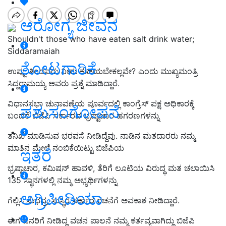
ಆರೋಗ್ಯ ಜೀವನ
Shouldn't those who have eaten salt drink water;
Siddaramaiah
ತೋಟಗಾರಿಕೆ
ಉಪ್ಪು ತಿಂದವರು ನೀರು ಕುಡಿಯಬೇಕಲ್ಲವೇ? ಎಂದು ಮುಖ್ಯಮಂತ್ರಿ
ಸಿದ್ದರಾಮಯ್ಯ ಅವರು ಪ್ರಶ್ನೆ ಮಾಡಿದ್ದಾರೆ.
ವಿಧಾನಸಭಾ ಚುನಾವಣೆಯ ಪೂರ್ವದಲ್ಲಿ ಕಾಂಗ್ರೆಸ್ ಪಕ್ಷ ಅಧಿಕಾರಕ್ಕೆ
ಪಶುಸಂಗೋಪನೆ
ಬಂದರೆ ಬಿಜೆಪಿ ಸರ್ಕಾರದ ಭ್ರಷ್ಟಾಚಾರ ಹಗರಣಗಳನ್ನು
ತನಿಖೆ ಮಾಡಿಸುವ ಭರವಸೆ ನೀಡಿದ್ದೆವು. ನಾಡಿನ ಮತದಾರರು ನಮ್ಮ
ಮಾತಿನ ಮೇಲೆ ನಂಬಿಕೆಯಿಟ್ಟು ಬಿಜೆಪಿಯ
ಇತರೆ
ಭ್ರಷ್ಟಾಚಾರ, ಕಮಿಷನ್ ಹಾವಳಿ, ತೆರಿಗೆ ಲೂಟಿಯ ವಿರುದ್ಧ ಮತ ಚಲಾಯಿಸಿ
135 ಸ್ಥಾನಗಳಲ್ಲಿ ನಮ್ಮ‌ ಅಭ್ಯರ್ಥಿಗಳನ್ನು
ಅಗ್ರಿಪೀಡಿಯಾ
ಗೆಲ್ಲಿಸಿ ಸುಭದ್ರ, ಸುಸ್ಥಿರ ಸರ್ಕಾರ ರಚನೆಗೆ ಅವಕಾಶ ನೀಡಿದ್ದಾರೆ.
ಈಗ ಜನರಿಗೆ ನೀಡಿದ್ದ ವಚನ ಪಾಲನೆ ನಮ್ಮ ಕರ್ತವ್ಯವಾಗಿದ್ದು ಬಿಜೆಪಿ