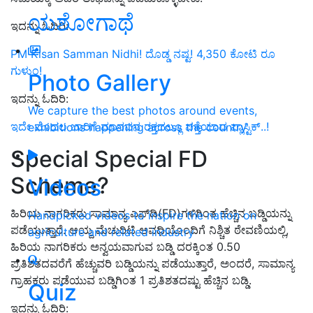
ಯಶೋಗಾಥೆ
ಇದನ್ನು ಓದಿರಿ:
PM Kisan Samman Nidhi! ದೊಡ್ಡ ನಷ್ಟ! 4,350 ಕೋಟಿ ರೂ
ಗುಳುಂ!
Photo Gallery
ಇದನ್ನು ಓದಿರಿ:
We capture the best photos around events,
ಇದೇ ಮೊದಲ ಬಾರಿಗೆ ಮಾನವನ ರಕ್ತದಲ್ಲೂ ಪತ್ತೆಯಾದ ಪ್ಲಾಸ್ಟಿಕ್‌..!
exhibitions happening across the country
Special Special FD
Scheme?
Videos
ಹಿರಿಯ ನಾಗರಿಕರು ಸಾಮಾನ್ಯ ಎಫ್‌ಡಿ(FD)ಗಳಿಗಿಂತ ಹೆಚ್ಚಿನ ಬಡ್ಡಿಯನ್ನು
Handpicked videos to inspire the nation on
ಪಡೆಯುತ್ತಾರೆ. ಆಯ್ದ ಮೆಚುರಿಟಿ ಅವಧಿಯೊಂದಿಗೆ ನಿಶ್ಚಿತ ಠೇವಣಿಯಲ್ಲಿ,
agriculture and related industry
ಹಿರಿಯ ನಾಗರಿಕರು ಅನ್ವಯವಾಗುವ ಬಡ್ಡಿ ದರಕ್ಕಿಂತ 0.50
ಪ್ರತಿಶತದವರೆಗೆ ಹೆಚ್ಚುವರಿ ಬಡ್ಡಿಯನ್ನು ಪಡೆಯುತ್ತಾರೆ, ಅಂದರೆ, ಸಾಮಾನ್ಯ
ಗ್ರಾಹಕರು ಪಡೆಯುವ ಬಡ್ಡಿಗಿಂತ 1 ಪ್ರತಿಶತದಷ್ಟು ಹೆಚ್ಚಿನ ಬಡ್ಡಿ.
Quiz
ಇದನ್ನು ಓದಿರಿ: