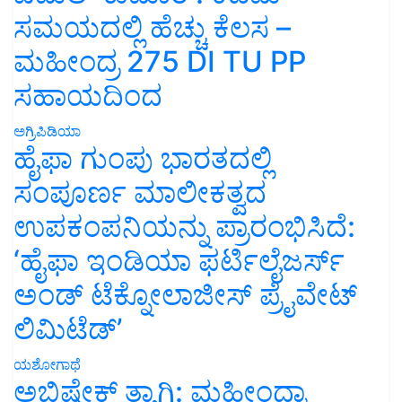
ಸಮಯದಲ್ಲಿ ಹೆಚ್ಚು ಕೆಲಸ –
ಮಹೀಂದ್ರ 275 DI TU PP
ಸಹಾಯದಿಂದ
ಅಗ್ರಿಪಿಡಿಯಾ
ಹೈಫಾ ಗುಂಪು ಭಾರತದಲ್ಲಿ
ಸಂಪೂರ್ಣ ಮಾಲೀಕತ್ವದ
ಉಪಕಂಪನಿಯನ್ನು ಪ್ರಾರಂಭಿಸಿದೆ:
‘ಹೈಫಾ ಇಂಡಿಯಾ ಫರ್ಟಿಲೈಜರ್ಸ್
ಅಂಡ್ ಟೆಕ್ನೋಲಾಜೀಸ್ ಪ್ರೈವೇಟ್
ಲಿಮಿಟೆಡ್’
ಯಶೋಗಾಥೆ
ಅಭಿಷೇಕ್ ತ್ಯಾಗಿ: ಮಹೀಂದ್ರಾ