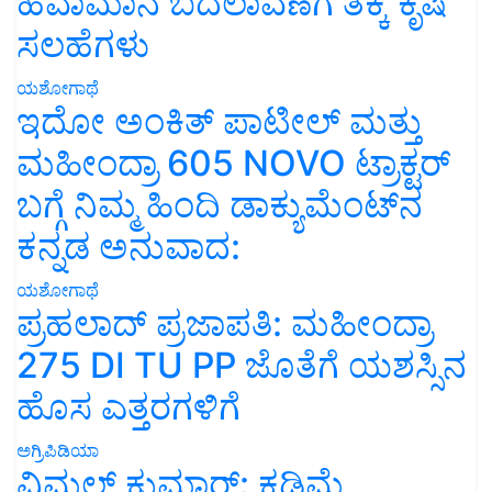
ಹವಾಮಾನ ಬದಲಾವಣೆಗೆ ತಕ್ಕ ಕೃಷಿ
ಸಲಹೆಗಳು
ಯಶೋಗಾಥೆ
ಇದೋ ಅಂಕಿತ್ ಪಾಟೀಲ್ ಮತ್ತು
ಮಹೀಂದ್ರಾ 605 NOVO ಟ್ರಾಕ್ಟರ್
ಬಗ್ಗೆ ನಿಮ್ಮ ಹಿಂದಿ ಡಾಕ್ಯುಮೆಂಟ್‌ನ
ಕನ್ನಡ ಅನುವಾದ:
ಯಶೋಗಾಥೆ
ಪ್ರಹಲಾದ್ ಪ್ರಜಾಪತಿ: ಮಹೀಂದ್ರಾ
275 DI TU PP ಜೊತೆಗೆ ಯಶಸ್ಸಿನ
ಹೊಸ ಎತ್ತರಗಳಿಗೆ
ಅಗ್ರಿಪಿಡಿಯಾ
ವಿಮಲ್ ಕುಮಾರ್: ಕಡಿಮೆ