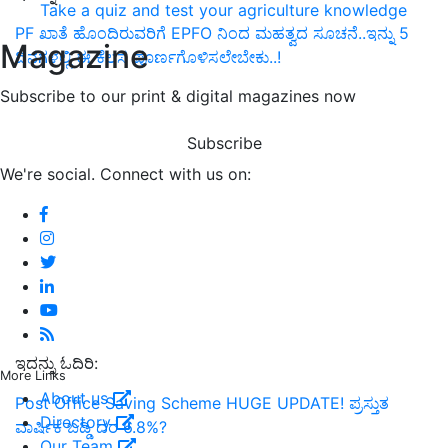
Take a quiz and test your agriculture knowledge
PF ಖಾತೆ ಹೊಂದಿರುವರಿಗೆ EPFO ನಿಂದ ಮಹತ್ವದ ಸೂಚನೆ..ಇನ್ನು 5
Magazine
ದಿನಗಳಲ್ಲಿ ಈ ಕೆಲಸ ಪೂರ್ಣಗೊಳಿಸಲೇಬೇಕು..!
Subscribe to our print & digital magazines now
Subscribe
We're social. Connect with us on:
ಇದನ್ನು ಓದಿರಿ:
More Links
About us
Post Office Saving Scheme HUGE UPDATE! ಪ್ರಸ್ತುತ
Directory
ವಾರ್ಷಿಕ ಬಡ್ಡಿ ದರ 6.8%?
Our Team