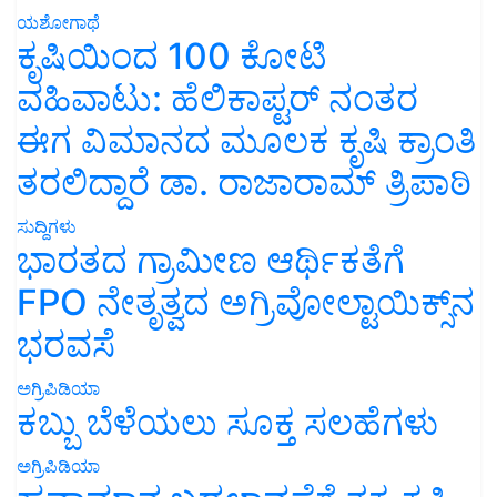
ಯಶೋಗಾಥೆ
ಕೃಷಿಯಿಂದ 100 ಕೋಟಿ
ವಹಿವಾಟು: ಹೆಲಿಕಾಪ್ಟರ್ ನಂತರ
ಈಗ ವಿಮಾನದ ಮೂಲಕ ಕೃಷಿ ಕ್ರಾಂತಿ
ತರಲಿದ್ದಾರೆ ಡಾ. ರಾಜಾರಾಮ್ ತ್ರಿಪಾಠಿ
ಸುದ್ದಿಗಳು
ಭಾರತದ ಗ್ರಾಮೀಣ ಆರ್ಥಿಕತೆಗೆ
FPO ನೇತೃತ್ವದ ಅಗ್ರಿವೋಲ್ಟಾಯಿಕ್ಸ್‌ನ
ಭರವಸೆ
ಅಗ್ರಿಪಿಡಿಯಾ
ಕಬ್ಬು ಬೆಳೆಯಲು ಸೂಕ್ತ ಸಲಹೆಗಳು
ಅಗ್ರಿಪಿಡಿಯಾ