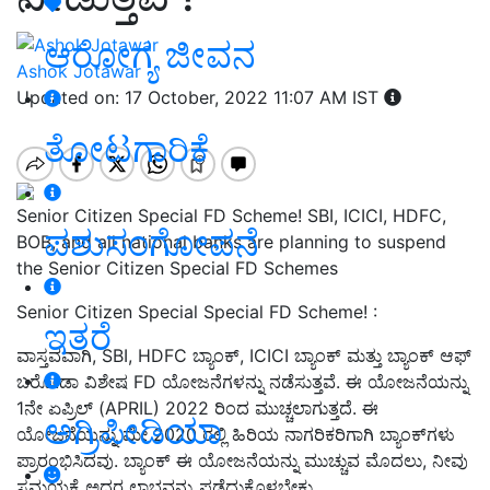
ಆರೋಗ್ಯ ಜೀವನ
Ashok Jotawar
Updated on: 17 October, 2022 11:07 AM IST
ತೋಟಗಾರಿಕೆ
Senior Citizen Special FD Scheme! SBI, ICICI, HDFC,
ಪಶುಸಂಗೋಪನೆ
BOB, and all national banks are planning to suspend
the Senior Citizen Special FD Schemes
Senior Citizen Special Special FD Scheme! :
ಇತರೆ
ವಾಸ್ತವವಾಗಿ, SBI, HDFC ಬ್ಯಾಂಕ್, ICICI ಬ್ಯಾಂಕ್ ಮತ್ತು ಬ್ಯಾಂಕ್ ಆಫ್
ಬರೋಡಾ ವಿಶೇಷ FD ಯೋಜನೆಗಳನ್ನು ನಡೆಸುತ್ತವೆ. ಈ ಯೋಜನೆಯನ್ನು
1ನೇ ಏಪ್ರಿಲ್ (APRIL) 2022 ರಿಂದ ಮುಚ್ಚಲಾಗುತ್ತದೆ. ಈ
ಅಗ್ರಿಪೀಡಿಯಾ
ಯೋಜನೆಯನ್ನು ಮೇ 2020 ರಲ್ಲಿ ಹಿರಿಯ ನಾಗರಿಕರಿಗಾಗಿ ಬ್ಯಾಂಕ್‌ಗಳು
ಪ್ರಾರಂಭಿಸಿದವು. ಬ್ಯಾಂಕ್ ಈ ಯೋಜನೆಯನ್ನು ಮುಚ್ಚುವ ಮೊದಲು, ನೀವು
ಸಮಯಕ್ಕೆ ಅದರ ಲಾಭವನ್ನು ಪಡೆದುಕೊಳ್ಳಬೇಕು.