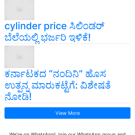
cylinder price ಸಿಲಿಂಡರ್‌
ಬೆಲೆಯಲ್ಲಿ ಭರ್ಜರಿ ಇಳಿಕೆ!
ಕರ್ನಾಟಕದ “ನಂದಿನಿ” ಹೊಸ
ಉತ್ಪನ್ನ ಮಾರುಕಟ್ಟೆಗೆ: ವಿಶೇಷತೆ
ನೋಡಿ!
View More
We're on WhatsApp! Join our WhatsApp group and