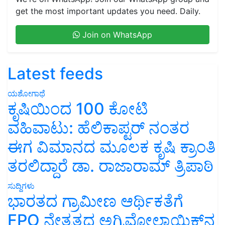
get the most important updates you need. Daily.
Join on WhatsApp
Latest feeds
ಯಶೋಗಾಥೆ
ಕೃಷಿಯಿಂದ 100 ಕೋಟಿ
ವಹಿವಾಟು: ಹೆಲಿಕಾಪ್ಟರ್ ನಂತರ
ಈಗ ವಿಮಾನದ ಮೂಲಕ ಕೃಷಿ ಕ್ರಾಂತಿ
ತರಲಿದ್ದಾರೆ ಡಾ. ರಾಜಾರಾಮ್ ತ್ರಿಪಾಠಿ
ಸುದ್ದಿಗಳು
ಭಾರತದ ಗ್ರಾಮೀಣ ಆರ್ಥಿಕತೆಗೆ
FPO ನೇತೃತ್ವದ ಅಗ್ರಿವೋಲ್ಟಾಯಿಕ್ಸ್‌ನ