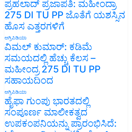
ಪ್ರಹಲಾದ್ ಪ್ರಜಾಪತಿ: ಮಹೀಂದ್ರಾ
275 DI TU PP ಜೊತೆಗೆ ಯಶಸ್ಸಿನ
ಹೊಸ ಎತ್ತರಗಳಿಗೆ
ಅಗ್ರಿಪಿಡಿಯಾ
ವಿಮಲ್ ಕುಮಾರ್: ಕಡಿಮೆ
ಸಮಯದಲ್ಲಿ ಹೆಚ್ಚು ಕೆಲಸ –
ಮಹೀಂದ್ರ 275 DI TU PP
ಸಹಾಯದಿಂದ
ಅಗ್ರಿಪಿಡಿಯಾ
ಹೈಫಾ ಗುಂಪು ಭಾರತದಲ್ಲಿ
ಸಂಪೂರ್ಣ ಮಾಲೀಕತ್ವದ
ಉಪಕಂಪನಿಯನ್ನು ಪ್ರಾರಂಭಿಸಿದೆ: