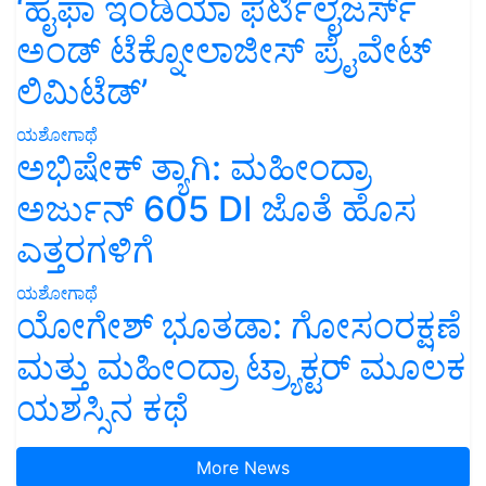
‘ಹೈಫಾ ಇಂಡಿಯಾ ಫರ್ಟಿಲೈಜರ್ಸ್
ಅಂಡ್ ಟೆಕ್ನೋಲಾಜೀಸ್ ಪ್ರೈವೇಟ್
ಲಿಮಿಟೆಡ್’
ಯಶೋಗಾಥೆ
ಅಭಿಷೇಕ್ ತ್ಯಾಗಿ: ಮಹೀಂದ್ರಾ
ಅರ್ಜುನ್ 605 DI ಜೊತೆ ಹೊಸ
ಎತ್ತರಗಳಿಗೆ
ಯಶೋಗಾಥೆ
ಯೋಗೇಶ್ ಭೂತಡಾ: ಗೋಸಂರಕ್ಷಣೆ
ಮತ್ತು ಮಹೀಂದ್ರಾ ಟ್ರ್ಯಾಕ್ಟರ್ ಮೂಲಕ
ಯಶಸ್ಸಿನ ಕಥೆ
More News