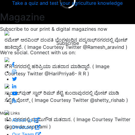
Take a quiz and test your agriculture knowledge
Magazine
Subscribe to our print & digital magazines now
ರಮೇಶ್‌ ಅರವಿಂದ್‌ ದಂಪತಿ ಬೆಂಗಳೂರಿನ ಪದ್ಮನಾಭ್‌ನಗರದಲ್ಲಿ ವೋಟ್‌
Subscribe
ಹಾಕಿದ್ದಾರೆ. ( Image Courtesy Twitter @Ramesh_aravind )
We're social. Connect with us on:
R R ನಗರದಲ್ಲಿ ಹರಿಪ್ರಿಯಾ ಮತದಾನ ಮಾಡಿದ್ದಾರೆ. ( Image
Courtesy Twitter @HariPrriya6- R R )
ಸ್ಯಾಂಡಲ್‌ವುಡ್‌ ಸ್ಟಾರ್‌ ರಿಷಬ್‌ ಶೆಟ್ಟಿ ಕುಂದಾಪುರದಲ್ಲಿ ವೋಟ್‌ ಮಾಡಿ
ಸೆಲ್ಫಿಗೆ ಪೋಸ್‌. ̤( Image Courtesy Twitter @shetty_rishab )
More Links
ಜೆಪಿ ನಗರದಲ್ಲಿ ಸಪ್ತಮಿಗೌಡ ಮತದಾನ. ( Image Courtesy Twitter
About us
@gowda_sapthami )
Directory
Our Team