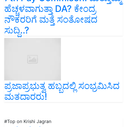
ಹೆಚ್ಚಳವಾಗುತ್ತಾ DA? ಕೇಂದ್ರ
ನೌಕರರಿಗೆ ಮತ್ತೆ ಸಂತೋಷದ
ಸುದ್ದಿ..?
ಪ್ರಜಾಪ್ರಭುತ್ವ ಹಬ್ಬದಲ್ಲಿ ಸಂಭ್ರಮಿಸಿದ
ಮತದಾರರು!
#Top on Krishi Jagran