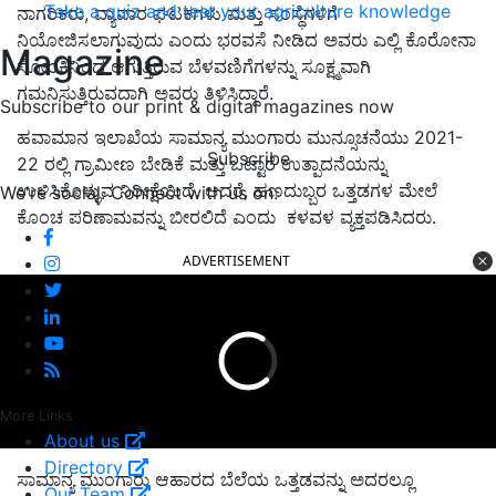
Take a quiz and test your agriculture knowledge
ನಾಗರಿಕರು, ವ್ಯಾಪಾರ ಘಟಕಗಳು ಮತ್ತು ಸಂಸ್ಥೆಗಳಿಗೆ
ನಿಯೋಜಿಸಲಾಗುವುದು ಎಂದು ಭರವಸೆ ನೀಡಿದ ಅವರು ಎಲ್ಲಿ ಕೊರೋನಾ
Magazine
ಸೋಂಕಿನಿಂದ ಆಗುತ್ತಿರುವ ಬೆಳವಣಿಗೆಗಳನ್ನು ಸೂಕ್ಷ್ಮವಾಗಿ
ಗಮನಿಸುತ್ತಿರುವದಾಗಿ ಅವರು ತಿಳಿಸಿದ್ದಾರೆ.
Subscribe to our print & digital magazines now
ಹವಾಮಾನ ಇಲಾಖೆಯ ಸಾಮಾನ್ಯ ಮುಂಗಾರು ಮುನ್ಸೂಚನೆಯು 2021-
Subscribe
22 ರಲ್ಲಿ ಗ್ರಾಮೀಣ ಬೇಡಿಕೆ ಮತ್ತು ಒಟ್ಟಾರೆ ಉತ್ಪಾದನೆಯನ್ನು
ಉಳಿಸಿಕೊಳ್ಳುವ ನಿರೀಕ್ಷೆಯಿದೆ. ಆದರೆ, ಹಣದುಬ್ಬರ ಒತ್ತಡಗಳ ಮೇಲೆ
We're social. Connect with us on:
ಕೊಂಚ ಪರಿಣಾಮವನ್ನು ಬೀರಲಿದೆ ಎಂದು
ಕಳವಳ ವ್ಯಕ್ತಪಡಿಸಿದರು.
ADVERTISEMENT
More Links
About us
Directory
ಸಾಮಾನ್ಯ ಮುಂಗಾರು ಆಹಾರದ ಬೆಲೆಯ ಒತ್ತಡವನ್ನು ಅದರಲ್ಲೂ
Our Team