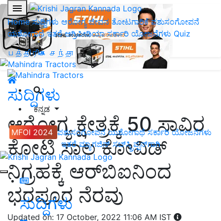
Home
ಸುದ್ದಿಗಳು
ಆರೋಗ್ಯ ಜೀವನ
ತೋಟಗಾರಿಕೆ
ಪಶುಸಂಗೋಪನೆ
ಯಶೋಗಾಥೆ
ಇತರೆ
ಅಗ್ರಿಪೀಡಿಯಾ
ಸರ್ಕಾರಿ ಯೋಜನೆಗಳು
Quiz
பத்திரிகை சந்தா
ಸುದ್ದಿಗಳು
ಕನ್ನಡ
ಆರೋಗ್ಯ ಕ್ಷೇತ್ರಕ್ಕೆ 50 ಸಾವಿರ
MFOI 2024
ಪಶುಸಂಗೋಪನೆ
ಯಶೋಗಾಥೆ
ಸರ್ಕಾರಿ ಯೋಜನೆಗಳು
ಕೋಟಿ ಸಾಲ ಕೋವಿಡ್
ಇತರೆ
ಮ್ಯಾಗಜಿನ್‌ ಸಬ್‌ಸ್ಕ್ರಿಪ್ಷನ್‌ಗಾಗಿ
ನಿಗ್ರಹಕ್ಕೆ ಆರ್‌ಬಿಐನಿಂದ
ಭರಪೂರ ನೆರವು
ಸುದ್ದಿಗಳು
Updated on: 17 October, 2022 11:06 AM IST