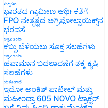
ಸುದ್ದಿಗಳು
ಭಾರತದ ಗ್ರಾಮೀಣ ಆರ್ಥಿಕತೆಗೆ
FPO ನೇತೃತ್ವದ ಅಗ್ರಿವೋಲ್ಟಾಯಿಕ್ಸ್‌ನ
ಭರವಸೆ
ಅಗ್ರಿಪಿಡಿಯಾ
ಕಬ್ಬು ಬೆಳೆಯಲು ಸೂಕ್ತ ಸಲಹೆಗಳು
ಅಗ್ರಿಪಿಡಿಯಾ
ಹವಾಮಾನ ಬದಲಾವಣೆಗೆ ತಕ್ಕ ಕೃಷಿ
ಸಲಹೆಗಳು
ಯಶೋಗಾಥೆ
ಇದೋ ಅಂಕಿತ್ ಪಾಟೀಲ್ ಮತ್ತು
ಮಹೀಂದ್ರಾ 605 NOVO ಟ್ರಾಕ್ಟರ್
ಬಗ್ಗೆ ನಿಮ್ಮ ಹಿಂದಿ ಡಾಕ್ಯುಮೆಂಟ್‌ನ