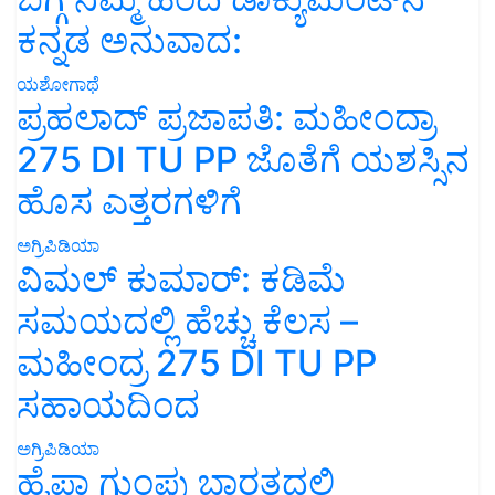
ಕನ್ನಡ ಅನುವಾದ:
ಯಶೋಗಾಥೆ
ಪ್ರಹಲಾದ್ ಪ್ರಜಾಪತಿ: ಮಹೀಂದ್ರಾ
275 DI TU PP ಜೊತೆಗೆ ಯಶಸ್ಸಿನ
ಹೊಸ ಎತ್ತರಗಳಿಗೆ
ಅಗ್ರಿಪಿಡಿಯಾ
ವಿಮಲ್ ಕುಮಾರ್: ಕಡಿಮೆ
ಸಮಯದಲ್ಲಿ ಹೆಚ್ಚು ಕೆಲಸ –
ಮಹೀಂದ್ರ 275 DI TU PP
ಸಹಾಯದಿಂದ
ಅಗ್ರಿಪಿಡಿಯಾ
ಹೈಫಾ ಗುಂಪು ಭಾರತದಲ್ಲಿ