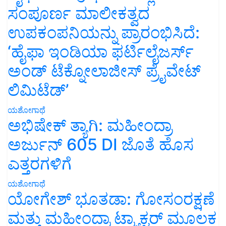
ಸಂಪೂರ್ಣ ಮಾಲೀಕತ್ವದ
ಉಪಕಂಪನಿಯನ್ನು ಪ್ರಾರಂಭಿಸಿದೆ:
‘ಹೈಫಾ ಇಂಡಿಯಾ ಫರ್ಟಿಲೈಜರ್ಸ್
ಅಂಡ್ ಟೆಕ್ನೋಲಾಜೀಸ್ ಪ್ರೈವೇಟ್
ಲಿಮಿಟೆಡ್’
ಯಶೋಗಾಥೆ
ಅಭಿಷೇಕ್ ತ್ಯಾಗಿ: ಮಹೀಂದ್ರಾ
ಅರ್ಜುನ್ 605 DI ಜೊತೆ ಹೊಸ
ಎತ್ತರಗಳಿಗೆ
ಯಶೋಗಾಥೆ
ಯೋಗೇಶ್ ಭೂತಡಾ: ಗೋಸಂರಕ್ಷಣೆ
ಮತ್ತು ಮಹೀಂದ್ರಾ ಟ್ರ್ಯಾಕ್ಟರ್ ಮೂಲಕ