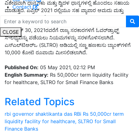
ವಿಶೇಷವಾಗಿ ಧಾನ್ಯಗಳು ಮತ್ತು ದ್ವಿದಳ ಧಾನ್ಯಗಳಲ್ಲಿ ಹೊಂದಲು ಸಹಾಯ
Contact
ಮಾಡುತ್ತದೆ. ಏಪ್ರಿಲ್ 2021 ರಲ್ಲಿಯೂ ಸಹ ವ್ಯಾಪಾರ ಆಮದು ಮತ್ತು
ರಫ್ತುಗಳು ಒಳ್ಳೆ ಬೆಳವಣಿಗೆ ಕಂಡಿದೆ ಎಂದು ಅವರು ಹೇಳಿದರು.
ಸೆಪ್ಟೆಂಬರ್ 30, 2021ರವರೆಗೆ ರಾಜ್ಯ ಸರಕಾರಗಳಿಗೆ ಓವರ್‌ಡ್ರಾಫ್ಟ್
CLOSE
ಸೌಲಭ್ಯವನ್ನು ಪಡೆಯಲು ನಿಯಮಗಳನ್ನು ಸರಳಗೊಳಿಸಲಾಗಿದೆ.
ಎಸ್‌ಎಲ್‌ಟಿಆರ್‌ಒ (SLTRO) ಅಡಿಯಲ್ಲಿ ಸಣ್ಣ ಹಣಕಾಸು ಬ್ಯಾಂಕ್‌ಗಳಿಗೆ
10,000 ಕೋಟಿ ರೂಪಾಯಿ ಮೀಸಲಿಡಲಾಗಿದೆ.
Published On:
05 May 2021, 02:12 PM
English Summary:
Rs 50,000cr term liquidity facility
for healthcare, SLTRO for Small Finance Banks
Related Topics
rbi governor shaktikanta das
RBi
Rs 50,000cr term
liquidity facility for healthcare, SLTRO for Small
Finance Banks