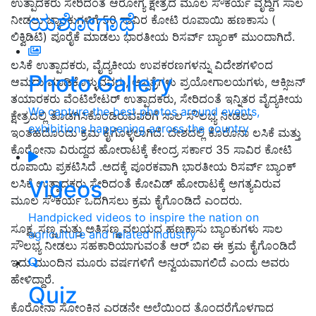
ಉತ್ಪಾದಕರು ಸೇರಿದಂತೆ ಆರೋಗ್ಯ ಕ್ಷೇತ್ರದ ಮೂಲ ಸೌಕರ್ಯ ವೃದ್ದಿಗೆ ಸಾಲ
ಯಶೋಗಾಥೆ
ನೀಡಲು ಬ್ಯಾಂಕುಗಳಿಗೆ 50 ಸಾವಿರ ಕೋಟಿ ರೂಪಾಯಿ ಹಣಕಾಸು (
ಲಿಕ್ವಿಡಿಟಿ) ಪೂರೈಕೆ ಮಾಡಲು ಭಾರತೀಯ ರಿಸರ್ವ್ ಬ್ಯಾಂಕ್ ಮುಂದಾಗಿದೆ.
ಲಸಿಕೆ ಉತ್ಪಾದಕರು, ವೈದ್ಯಕೀಯ ಉಪಕರಣಗಳನ್ನು ವಿದೇಶಗಳಿಂದ
Photo Gallery
ಆಮದು ಮಾಡಿಕೊಳ್ಳುವವರು, ಆಸ್ಪತ್ರೆಗಳು ಪ್ರಯೋಗಾಲಯಗಳು, ಆಕ್ಸಿಜನ್
ತಯಾರಕರು ವೆಂಟಿಲೇಟರ್ ಉತ್ಪಾದಕರು, ಸೇರಿದಂತೆ ಇನ್ನಿತರ ವೈದ್ಯಕೀಯ
We capture the best photos around events,
ಕ್ಷೇತ್ರದಲ್ಲಿ ತೊಡಗಿಸಿಕೊಂಡಿರುವವರಿಗೆ ಸಾಲ ಸೌಲಭ್ಯ ನೀಡಲು
exhibitions happening across the country
ಇಂತಹದೊಂದು ಕ್ರಮ ಕೈಗೊಳ್ಳಲಾಗಿದೆ. ದೇಶದಲ್ಲಿ ಕೊರೊನಾ ಲಸಿಕೆ ಮತ್ತು
ಕೊರೋನಾ ವಿರುದ್ದದ ಹೋರಾಟಕ್ಕೆ ಕೇಂದ್ರ ಸರ್ಕಾರ 35 ಸಾವಿರ ಕೋಟಿ
ರೂಪಾಯಿ ಪ್ರಕಟಿಸಿದೆ .ಅದಕ್ಕೆ ಪೂರಕವಾಗಿ ಭಾರತೀಯ ರಿಸರ್ವ್ ಬ್ಯಾಂಕ್
Videos
ಲಸಿಕೆ ಉತ್ಪಾದಕರು ಸೇರಿದಂತೆ ಕೋವಿಡ್ ಹೋರಾಟಕ್ಕೆ ಅಗತ್ಯವಿರುವ
ಮೂಲ ಸೌಕರ್ಯ ಒದಗಿಸಲು ಕ್ರಮ ಕೈಗೊಂಡಿದೆ ಎಂದರು.
Handpicked videos to inspire the nation on
ಸೂಕ್ಷ್ಮ ಸಣ್ಣ ಮತ್ತು ಅತಿಸಣ್ಣ ವಲಯದ ಹಣಕಾಸು ಬ್ಯಾಂಕುಗಳು ಸಾಲ
agriculture and related industry
ಸೌಲಭ್ಯ ನೀಡಲು ಸಹಕಾರಿಯಾಗುವಂತೆ ಆರ್ ಬಿಐ ಈ ಕ್ರಮ ಕೈಗೊಂಡಿದೆ
ಇದು ಮುಂದಿನ ಮೂರು ವರ್ಷಗಳಿಗೆ ಅನ್ವಯವಾಗಲಿದೆ ಎಂದು ಅವರು
ಹೇಳಿದ್ದಾರೆ.
Quiz
ಕೊರೋನಾ ಸೋಂಕಿನ ಎರಡನೇ ಅಲೆಯಿಂದ ತೊಂದರೆಗೊಳಗಾದ