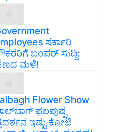
overnment
mployees ಸರ್ಕಾರಿ
ೌಕರರಿಗೆ ಬಂಪರ್‌ ಸುದ್ದಿ:
ಣದ ಮಳೆ!
albagh Flower Show
ಾಲ್‌ಬಾಗ್ ಫಲಪುಷ್ಪ
್ರದರ್ಶನ ಇಷ್ಟು ಕೋಟಿ