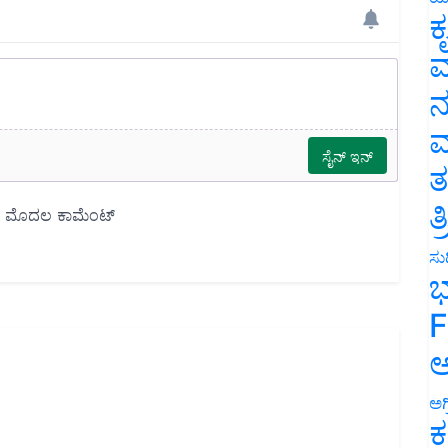
ಕ
ವ
ನ
ಮ
ತ
ತ
ಸುದ
ಭ
F
ಅ
ಅಗ
ಕ