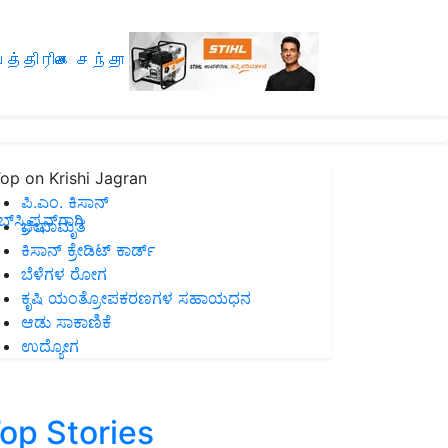
த்திரிகை சந்தா
op on Krishi Jagran
ಪಿ.ಎಂ. ಕಿಸಾನ್
ಸ್ಕ್ರಿಪ್ಷನ್‌ಗಾಗಿ
ಜೀವಾಮೃತ
ಕಿಸಾನ್ ಕ್ರೇಡಿಟ್ ಕಾರ್ಡ್
ಬೆಳೆಗಳ ರೋಗ
ಕೃಷಿ ಯಂತ್ರೋಪಕರಣಗಳ ಸಹಾಯಧನ
ಆಡು ಸಾಕಾಣಿಕೆ
ಉದ್ಯೋಗ
op Stories