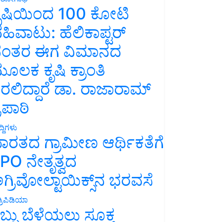
ೃಷಿಯಿಂದ 100 ಕೋಟಿ
ಹಿವಾಟು: ಹೆಲಿಕಾಪ್ಟರ್
ಂತರ ಈಗ ವಿಮಾನದ
ೂಲಕ ಕೃಷಿ ಕ್ರಾಂತಿ
ರಲಿದ್ದಾರೆ ಡಾ. ರಾಜಾರಾಮ್
್ರಿಪಾಠಿ
್ದಿಗಳು
ಾರತದ ಗ್ರಾಮೀಣ ಆರ್ಥಿಕತೆಗೆ
PO ನೇತೃತ್ವದ
ಗ್ರಿವೋಲ್ಟಾಯಿಕ್ಸ್‌ನ ಭರವಸೆ
್ರಿಪಿಡಿಯಾ
ಬ್ಬು ಬೆಳೆಯಲು ಸೂಕ್ತ