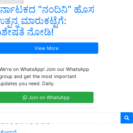
ರ್ನಾಟಕದ “ನಂದಿನಿ” ಹೊಸ
ತ್ಪನ್ನ ಮಾರುಕಟ್ಟೆಗೆ:
ಿಶೇಷತೆ ನೋಡಿ!
View More
We're on WhatsApp! Join our WhatsApp
group and get the most important
updates you need. Daily.
Join on WhatsApp
atest feeds
ಶೋಗಾಥೆ