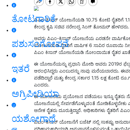
ತೋಟಗಾರಿಕೆ
ಪಿಎಂ-ಕಿಸಾನ್ ಯೋಜನೆಯಡಿ 10.75 ಕೋಟಿ ರೈತರಿಗೆ 1.1
ಕೇಂದ್ರ ಕೃಷಿ ಸಚಿವ ನರೇಂದ್ರ ಸಿಂಗ್ ತೋಮರ್ ಹೇಳಿದರು.
ಅವರು ಪಿಎಂ-ಕಿಸಾನ್ ಯೋಜನೆಯ ಎರಡನೇ ವಾರ್ಷಿಕೋತ್ಸ
ಪಶುಸಂಗೋಪನೆ
ಯೋಜನೆಯಡಿ ರೈತರಿಗೆ ವಾರ್ಷಿಕ 6 ಸಾವಿರ ರೂಪಾಯಿ ನೀಡಲಾ
ಪಿಎಂ ಕಿಸಾನ್ ಯೋಜನೆಯಡಿ ನೋಂದಾಯಿತ ರೈತರ ಖಾತೆಗ
ಈ ಯೋಜನೆಯನ್ನು ಪ್ರಧಾನಿ ಮೋದಿ ಅವರು 2019ರ ಫೆಬ್
ಇತರೆ
ಆರಂಭಿಸಿದ್ದರು ಎಂಬುದನ್ನು ನಾವು ಮರೆಯಬಾರದು. ಈ
ಪಡೆದಿದ್ದಾರೆ ಮತ್ತು ಕೇಂದ್ರ ಸರ್ಕಾರ 1.15 ಲಕ್ಷ ಕೋಟಿ ರ
ಎಂದರು.
ಅಗ್ರಿಪೀಡಿಯಾ
ಈ ಯೋಜನೆಯ ಪ್ರಯೋಜನ ಪಡೆಯಲು ಇನ್ನೂ ರೈತರು ನೋ
ಯೋಜನೆಯಲ್ಲಿ ಸೇರ್ಪಡೆಗೊಳ್ಳುವಂತೆ ನೋಡಿಕೊಳ್ಳಬೇಕು
ಅನೇಕ ರೈತರು ದೂರುತ್ತಿದ್ದಾರೆ. ಅಧಿಕಾರಿಗಳು ರೈತರಿಗೆ
ಯಶೋಗಾಥೆ
ಪಿಎಂ-ಕಿಸಾನ್ ಯೋಜನೆಗೆ ಬಜೆಟ್ ನಲ್ಲಿ ಸಾಕಷ್ಟು ಅನು
ಪರಿಣಾಮಕಾರಿಯಾಗಿ ಅನುಷ್ಠಾನಗೊಳಿಸುವಂತೆ ಒತ್ತಾಯಿಸಿ