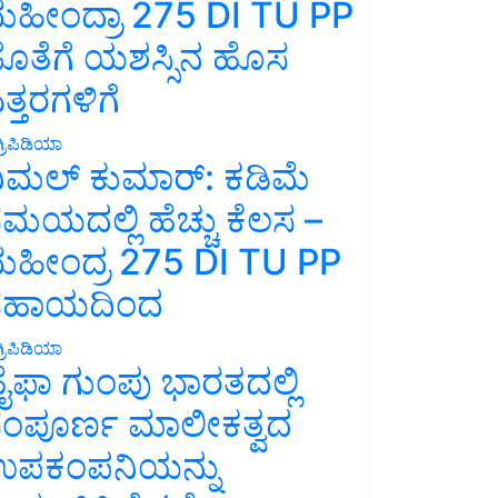
ಹೀಂದ್ರಾ 275 DI TU PP
ೊತೆಗೆ ಯಶಸ್ಸಿನ ಹೊಸ
ತ್ತರಗಳಿಗೆ
್ರಿಪಿಡಿಯಾ
ಿಮಲ್ ಕುಮಾರ್: ಕಡಿಮೆ
ಮಯದಲ್ಲಿ ಹೆಚ್ಚು ಕೆಲಸ –
ಹೀಂದ್ರ 275 DI TU PP
ಸಹಾಯದಿಂದ
್ರಿಪಿಡಿಯಾ
ೈಫಾ ಗುಂಪು ಭಾರತದಲ್ಲಿ
ಂಪೂರ್ಣ ಮಾಲೀಕತ್ವದ
ಪಕಂಪನಿಯನ್ನು