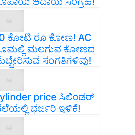
ೂಪಾಯಿ ಆದಾಯ ಸಂಗ್ರಹ!
0 ಕೋಟಿ ರೂ ಕೋಣ! AC
ೂಮಲ್ಲಿ ಮಲಗುವ ಕೋಣದ
ುಬ್ಬೇರಿಸುವ ಸಂಗತಿಗಳಿವು!
ylinder price ಸಿಲಿಂಡರ್‌
ೆಲೆಯಲ್ಲಿ ಭರ್ಜರಿ ಇಳಿಕೆ!