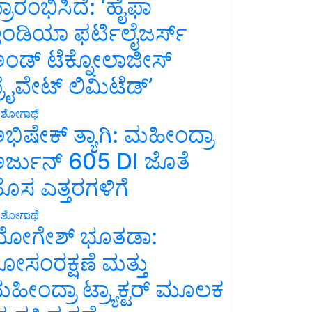
್ರಾರಂಭಿಸಿದೆ: ‘ಹೈಫಾ
ಂಡಿಯಾ ಫರ್ಟಿಲೈಜರ್ಸ್
ಂಡ್ ಟೆಕ್ನೋಲಾಜೀಸ್
್ರೈವೇಟ್ ಲಿಮಿಟೆಡ್’
ಶೋಗಾಥೆ
ಭಿಷೇಕ್ ತ್ಯಾಗಿ: ಮಹೀಂದ್ರಾ
ರ್ಜುನ್ 605 DI ಜೊತೆ
ೊಸ ಎತ್ತರಗಳಿಗೆ
ಶೋಗಾಥೆ
ೋಗೇಶ್ ಭೂತಡಾ:
ೋಸಂರಕ್ಷಣೆ ಮತ್ತು
ಹೀಂದ್ರಾ ಟ್ರ್ಯಾಕ್ಟರ್ ಮೂಲಕ