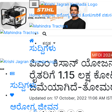
Home
ಸುದ್ದಿಗಳು
ಆರೋಗ್ಯ ಜೀವನ
ತೋಟಗಾರಿಕೆ
ಪಶುಸ
ಕನ್ನಡ
ಸುದ್ದಿಗಳು
MFOI 202
ಪಿಎಂ ಕಿಸಾನ್ ಯೋಜ
ರೈತರಿಗೆ 1.15 ಲಕ್ಷ 
ಸುದ್ದಿಗಳು
ಜಮೆಯಾಗಿದೆ-ತೋಮ
Updated on: 17 October, 2022 11:06 AM IS
ಆರೋಗ್ಯ ಜೀವನ