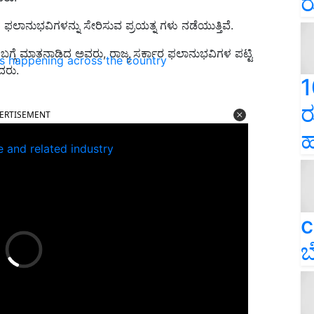
ರ
ನ ಫಲಾನುಭವಿಗಳನ್ನು ಸೇರಿಸುವ ಪ್ರಯತ್ನ ಗಳು ನಡೆಯುತ್ತಿವೆ.
ಗ್ಗೆ ಮಾತನಾಡಿದ ಅವರು, ರಾಜ್ಯ ಸರ್ಕಾರ ಫಲಾನುಭವಿಗಳ ಪಟ್ಟಿ
ns happening across the country
ದರು.
1
ERTISEMENT
ರ
ಹ
e and related industry
c
ಬ