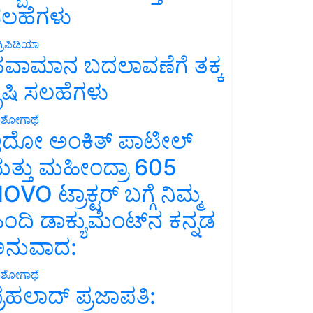
ಲಹೆಗಳು
್ರಿಪಿಡಿಯಾ
ವಾಮಾನ ಬದಲಾವಣೆಗೆ ತಕ್ಕ
ೃಷಿ ಸಲಹೆಗಳು
ಶೋಗಾಥೆ
ದೋ ಅಂಕಿತ್ ಪಾಟೀಲ್
ತ್ತು ಮಹೀಂದ್ರಾ 605
OVO ಟ್ರಾಕ್ಟರ್ ಬಗ್ಗೆ ನಿಮ್ಮ
ಿಂದಿ ಡಾಕ್ಯುಮೆಂಟ್‌ನ ಕನ್ನಡ
ನುವಾದ:
ಶೋಗಾಥೆ
್ರಹಲಾದ್ ಪ್ರಜಾಪತಿ: