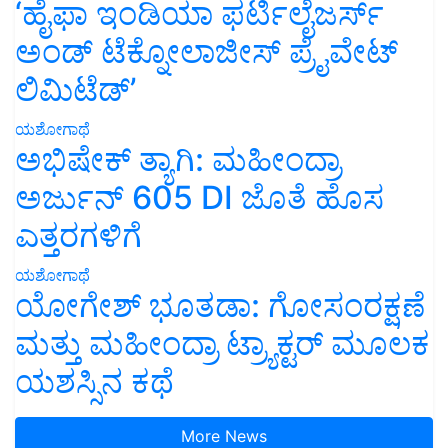
‘ಹೈಫಾ ಇಂಡಿಯಾ ಫರ್ಟಿಲೈಜರ್ಸ್
ಅಂಡ್ ಟೆಕ್ನೋಲಾಜೀಸ್ ಪ್ರೈವೇಟ್
ಲಿಮಿಟೆಡ್’
ಯಶೋಗಾಥೆ
ಅಭಿಷೇಕ್ ತ್ಯಾಗಿ: ಮಹೀಂದ್ರಾ
ಅರ್ಜುನ್ 605 DI ಜೊತೆ ಹೊಸ
ಎತ್ತರಗಳಿಗೆ
ಯಶೋಗಾಥೆ
ಯೋಗೇಶ್ ಭೂತಡಾ: ಗೋಸಂರಕ್ಷಣೆ
ಮತ್ತು ಮಹೀಂದ್ರಾ ಟ್ರ್ಯಾಕ್ಟರ್ ಮೂಲಕ
ಯಶಸ್ಸಿನ ಕಥೆ
More News