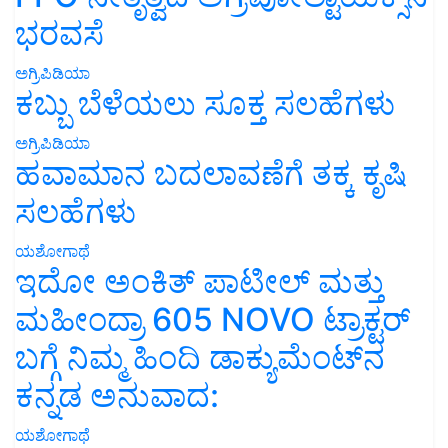
ಭರವಸೆ
ಅಗ್ರಿಪಿಡಿಯಾ
ಕಬ್ಬು ಬೆಳೆಯಲು ಸೂಕ್ತ ಸಲಹೆಗಳು
ಅಗ್ರಿಪಿಡಿಯಾ
ಹವಾಮಾನ ಬದಲಾವಣೆಗೆ ತಕ್ಕ ಕೃಷಿ
ಸಲಹೆಗಳು
ಯಶೋಗಾಥೆ
ಇದೋ ಅಂಕಿತ್ ಪಾಟೀಲ್ ಮತ್ತು
ಮಹೀಂದ್ರಾ 605 NOVO ಟ್ರಾಕ್ಟರ್
ಬಗ್ಗೆ ನಿಮ್ಮ ಹಿಂದಿ ಡಾಕ್ಯುಮೆಂಟ್‌ನ
ಕನ್ನಡ ಅನುವಾದ:
ಯಶೋಗಾಥೆ