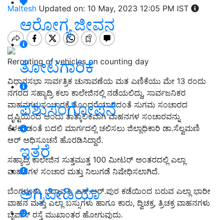
Maltesh
Updated on: 10 May, 2023 12:05 PM IST
ಆರೋಗ್ಯ ಜೀವನ
Rerouting of vehicles on counting day
ತೋಟಗಾರಿಕೆ
ವಿಧಾನಸಭಾ ಸಾರ್ವತ್ರಿಕ ಚುನಾವಣೆಯ ಮತ ಎಣಿಕೆಯು ಮೇ 13 ರಂದು
ನಗರದ ಸಹ್ಯಾದ್ರಿ ಕಲಾ ಕಾಲೇಜಿನಲ್ಲಿ ನಡೆಯಲಿದ್ದು, ಸಾರ್ವಜನಿಕರ
ಪಶುಸಂಗೋಪನೆ
ವಾಹನಗಳ ಸಂಚಾರಕ್ಕೆ ತೊಂದರೆಯಾಗದಂತೆ ಸುಗಮ ಸಂಚಾರದ
ದೃಷ್ಟಿಯಿಂದ ಅಂದು ತಾತ್ಕಾಲಿಕವಾಗಿ ವಾಹನಗಳ ಸಂಚಾರವನ್ನು
ಕೆಳಕಂಡಂತೆ ಬದಲಿ ಮಾರ್ಗದಲ್ಲಿ ಚಲಿಸಲು ಜಿಲ್ಲಾಧಿಕಾರಿ ಡಾ.ಸೆಲ್ವಮಣಿ
ಆರ್ ಅಧಿಸೂಚನೆ ಹೊರಡಿಸಿದ್ದಾರೆ.
ಇತರೆ
ಸಹ್ಯಾದ್ರಿ ಕಾಲೇಜಿನ ಸುತ್ತಮುತ್ತ 100 ಮೀಟರ್ ಅಂತರದಲ್ಲಿ ಎಲ್ಲಾ
ವಾಹನಗಳ ಸಂಚಾರ ಮತ್ತು ನಿಲುಗಡೆ ನಿಷೇಧಿಸಲಾಗಿದೆ.
ಅಗ್ರಿಪೀಡಿಯಾ
ಬೆಂಗಳೂರು, ಭದ್ರಾವತಿ, ಎನ್.ಆರ್.ಪುರ ಕಡೆಯಿಂದ ಬರುವ ಎಲ್ಲಾ ಭಾರೀ
ವಾಹನ ಮತ್ತು ಎಲ್ಲಾ ಬಸ್ಸುಗಳು ಹಾಗೂ ಕಾರು, ದ್ವಿಚಕ್ರ, ತ್ರಿಚಕ್ರ ವಾಹನಗಳು
ಬೈಪಾಸ್ ರಸ್ತೆ ಮುಖಾಂತರ ಹೋಗುವುದು.