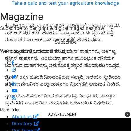
Take a quiz and test your agriculture knowledge
Magazine
ಕೆಎಸ್‍ಆರ್‍ಟಿಸಿ ಮತ್ತು ಖಾಸಗಿ ಬಸ್ ನಿಲ್ದಾಣದಿಂದ ಬೆಂಗಳೂರು ಭದ್ರಾವತಿ
Subscribe to our print & digital magazines now
ಎನ್.ಆರ್.ಪುರ ಕಡೆಗೆ ಹೋಗುವ ಎಲ್ಲಾ ವಾಹನಗಳು ಬೈಪಾಸ್ ರಸ್ತೆ
ಮುಖಾಂತರ ಎಂ.ಆರ್.ಎಸ್ ಸರ್ಕಲ್ ಕಡೆಗೆ ಹೋಗುವುದು.
Subscribe
We're social. Connect with us on:
ಈ ಎಲ್ಲಾ ಮಾರ್ಗ ಬದಲಾವಣೆಗಳು ಪೊಲೀಸ್ ವಾಹನಗಳು, ಅತಿಗಣ್ಯ
ವ್ಯಕ್ತಿಗಳ ವಾಹನಗಳು, ಆಂಬುಲೆನ್ಸ್ ಹಾಗೂ ಮೂಲಭೂತ ಸೌಕರ್ಯ
ಒದಗಿಸುವ ವಾಹನಗಳನ್ನು ಅನುಕೂಲಕ್ಕೆ ತಕ್ಕಂತೆ ಹೊರತುಪಡಿಸಿರುತ್ತದೆ.
ಬೈಪಾಸ್ ರಸ್ತೆಗೆ ಹೊಂದಿಕೊಂಡಂತಿರುವ ಸಹ್ಯಾದ್ರಿ ಕಾಲೇಜಿನ ಸ್ಟೇಡಿಯಂ
ಹತ್ತಿರ ಸಾರ್ವಜನಿಕರ ಎಲ್ಲಾ ವಾಹನಗಳ ನಿಲುಗಡೆಗೆ ಅನುಮತಿ ನೀಡಿದೆ.
ಎಂ.ಆರ್.ಎಸ್.ಸರ್ಕಲ್ ನಿಂದ ಬಿ.ಹೆಚ್.ರಸ್ತೆ, ವಿದ್ಯಾನಗರ, ಮತ್ತೂರು
ಕ್ರಾಸ್‍ವರೆಗೆ ಸಾರ್ವಜನಿಕರ ವಾಹನಗಳು ಓಡಾಡದಂತೆ ನಿಷೇಧಿಸಿದೆ.
More Links
ADVERTISEMENT
About us
Directory
Our Team