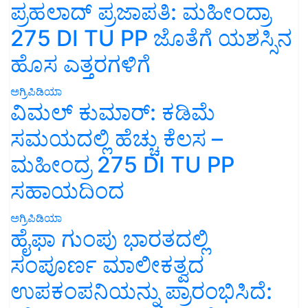
ಪ್ರಹಲಾದ್ ಪ್ರಜಾಪತಿ: ಮಹೀಂದ್ರಾ
275 DI TU PP ಜೊತೆಗೆ ಯಶಸ್ಸಿನ
ಹೊಸ ಎತ್ತರಗಳಿಗೆ
ಅಗ್ರಿಪಿಡಿಯಾ
ವಿಮಲ್ ಕುಮಾರ್: ಕಡಿಮೆ
ಸಮಯದಲ್ಲಿ ಹೆಚ್ಚು ಕೆಲಸ –
ಮಹೀಂದ್ರ 275 DI TU PP
ಸಹಾಯದಿಂದ
ಅಗ್ರಿಪಿಡಿಯಾ
ಹೈಫಾ ಗುಂಪು ಭಾರತದಲ್ಲಿ
ಸಂಪೂರ್ಣ ಮಾಲೀಕತ್ವದ
ಉಪಕಂಪನಿಯನ್ನು ಪ್ರಾರಂಭಿಸಿದೆ: