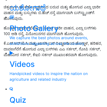
ಯಶೋಗಾಥೆ
ಚಿತ್ರದುರ್ಗ ಹೊಳೆಹೊನ್ನೂರಿನಿಂದ ಬರುವ ಮತ್ತು ಹೋಗುವ ಎಲ್ಲಾ ಭಾರೀ
ವಾಹನ ಮತ್ತು ಬಸ್ಸುಗಳು ಬಿ.ಹೆಚ್.ರಸ್ತೆ ಮಾರ್ಗವಾಗಿ ಬಸ್‍ಸ್ಟ್ಯಾಂಡ್‍ಗೆ
ಹೋಗುವುದು.
Photo Gallery
ಹೊನ್ನಾಳಿ ದಾವಣಗೆರೆಯಿಂದ ಬರುವ ಭಾರೀ ವಾಹನ, ಎಲ್ಲಾ ಬಸ್‍ಗಳು
100 ಅಡಿ ರಸ್ತೆ, ವಿನೋಬನಗರ ಮಾರ್ಗವಾಗಿ ಹೋಗುವುದು.
We capture the best photos around events,
ಕೆ.ಎಸ್.ಆರ್.ಟಿ.ಸಿ ಮತ್ತು ಖಾಸಗಿ ಬಸ್ ನಿಲ್ದಾಣದಿಂದ ಹೊನ್ನಾಳಿ, ಹರಿಹರ,
exhibitions happening across the country
ದಾವಣಗೆರೆಗೆ ಹೋಗುವ ಎಲ್ಲಾ ಬಸ್‍ಗಳು ಎಎ ಸರ್ಕಲ್, ಗೋಪಿ ಸರ್ಕಲ್,
ಮಹಾವೀರ ಸರ್ಕಲ್, ಕೆಇಬಿ ಸರ್ಕಲ್ ಮುಖಾಂತರವಾಗಿ ಹೋಗುವುದು.
Videos
Handpicked videos to inspire the nation on
agriculture and related industry
Quiz