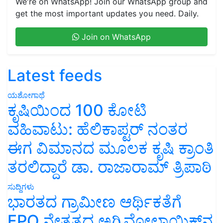
We're on WhatsApp! Join our WhatsApp group and
get the most important updates you need. Daily.
Join on WhatsApp
Latest feeds
ಯಶೋಗಾಥೆ
ಕೃಷಿಯಿಂದ 100 ಕೋಟಿ
ವಹಿವಾಟು: ಹೆಲಿಕಾಪ್ಟರ್ ನಂತರ
ಈಗ ವಿಮಾನದ ಮೂಲಕ ಕೃಷಿ ಕ್ರಾಂತಿ
ತರಲಿದ್ದಾರೆ ಡಾ. ರಾಜಾರಾಮ್ ತ್ರಿಪಾಠಿ
ಸುದ್ದಿಗಳು
ಭಾರತದ ಗ್ರಾಮೀಣ ಆರ್ಥಿಕತೆಗೆ
FPO ನೇತೃತ್ವದ ಅಗ್ರಿವೋಲ್ಟಾಯಿಕ್ಸ್‌ನ