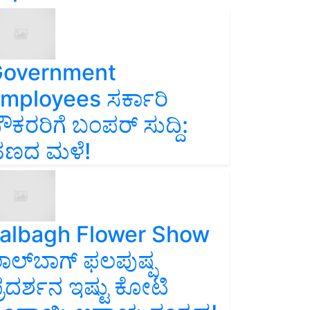
overnment
mployees ಸರ್ಕಾರಿ
ೌಕರರಿಗೆ ಬಂಪರ್‌ ಸುದ್ದಿ:
ಣದ ಮಳೆ!
albagh Flower Show
ಾಲ್‌ಬಾಗ್ ಫಲಪುಷ್ಪ
್ರದರ್ಶನ ಇಷ್ಟು ಕೋಟಿ