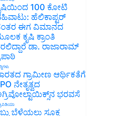
ೃಷಿಯಿಂದ 100 ಕೋಟಿ
ಹಿವಾಟು: ಹೆಲಿಕಾಪ್ಟರ್
ಂತರ ಈಗ ವಿಮಾನದ
ೂಲಕ ಕೃಷಿ ಕ್ರಾಂತಿ
ರಲಿದ್ದಾರೆ ಡಾ. ರಾಜಾರಾಮ್
್ರಿಪಾಠಿ
್ದಿಗಳು
ಾರತದ ಗ್ರಾಮೀಣ ಆರ್ಥಿಕತೆಗೆ
PO ನೇತೃತ್ವದ
ಗ್ರಿವೋಲ್ಟಾಯಿಕ್ಸ್‌ನ ಭರವಸೆ
್ರಿಪಿಡಿಯಾ
ಬ್ಬು ಬೆಳೆಯಲು ಸೂಕ್ತ