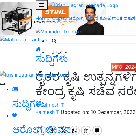
Home
ಸುದ್ದಿಗಳು
ಆರೋಗ್ಯ ಜೀವನ
ತೋಟಗಾರಿಕೆ
ಪಶುಸ
ಕನ್ನಡ
ಸುದ್ದಿಗಳು
MFOI 202
ರೈತರ ಕೃಷಿ ಉತ್ಪನ್ನಗಳ
ಕೇಂದ್ರ ಕೃಷಿ ಸಚಿವ ನ
ಸುದ್ದಿಗಳು
Kalmesh T
Updated on: 10 December, 2022
ಆರೋಗ್ಯ ಜೀವನ