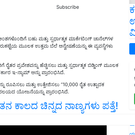
ಕ
Subscribe
ಉ
ವ
ಳೊಂದಿಗೆ ಬಹು ಮತ್ತು ಸ್ಪರ್ಧಾತ್ಮಕ ಮಾರ್ಕೆಟಿಂಗ್ ಚಾನೆಲ್‌ಗಳ
ಮಾರುಕಟ್ಟೆಯ ಮೂಲಕ ಉತ್ತಮ ಬೆಲೆ ಅನ್ವೇಷಣೆಯನ್ನು ಈ ವ್ಯವಸ್ಥೆಗಳು
 ರೈತರ ಪ್ರವೇಶವನ್ನು ಹೆಚ್ಚಿಸಲು ಮತ್ತು ಸ್ಪರ್ಧಾತ್ಮಕ ಬಿಡ್ಡಿಂಗ್ ಮೂಲಕ
ಕಾರ ಇ-ನ್ಯಾಮ್ ಅನ್ನು ಪ್ರಾರಂಭಿಸಿದೆ.
ನು ರೂಪಿಸಲು ಮತ್ತು ಉತ್ತೇಜಿಸಲು “10,000 ರೈತ ಉತ್ಪಾದಕ
್ರ ವಲಯದ ಯೋಜನೆಯನ್ನು ಪ್ರಾರಂಭಿಸಿದೆ.
ನ ಕಾಲದ ಚಿನ್ನದ ನಾಣ್ಯಗಳು ಪತ್ತೆ!
L
ERTISEMENT
ಯ