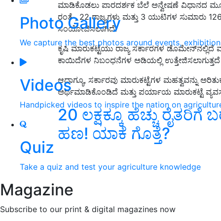
ಮಾಡಿಕೊಡಲು ಪಾರದರ್ಶಕ ಬೆಲೆ ಅನ್ವೇಷಣೆ ವಿಧಾನದ ಮ
ರಂತೆ , 22 ರಾಜ್ಯಗಳು ಮತ್ತು 3 ಯುಟಿಗಳ ಸುಮಾರು 1260
Photo Gallery
ಸಂಯೋಜಿಸಲಾಗಿದೆ.
We capture the best photos around events, exhibitio
ಕೃಷಿ ಮಾರುಕಟ್ಟೆಯು ರಾಜ್ಯ ಸರ್ಕಾರಗಳ ಡೊಮೇನ್‌ನಲ್ಲಿದೆ
ಕಾಯಿದೆಗಳ ನಿಬಂಧನೆಗಳ ಅಡಿಯಲ್ಲಿ ಉತ್ತೇಜಿಸಲಾಗುತ್ತದೆ ಮ
ಆದಾಗ್ಯೂ, ಸರ್ಕಾರವು ಮಾರುಕಟ್ಟೆಗಳ ಮಹತ್ವವನ್ನು ಅರಿತುಕೊ
Videos
ಅರ್ಥಮಾಡಿಕೊಂಡಿದೆ ಮತ್ತು ಪರ್ಯಾಯ ಮಾರುಕಟ್ಟೆ ವ್ಯವಸ್ಥೆ
Handpicked videos to inspire the nation on agricultur
20 ಲಕ್ಷಕ್ಕೂ ಹೆಚ್ಚು ರೈತರಿಗೆ
ಹಣ! ಯಾಕೆ ಗೊತ್ತೆ?
Quiz
Take a quiz and test your agriculture knowledge
Magazine
Subscribe to our print & digital magazines now