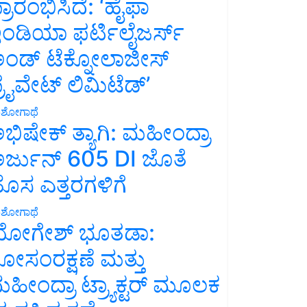
್ರಾರಂಭಿಸಿದೆ: ‘ಹೈಫಾ
ಂಡಿಯಾ ಫರ್ಟಿಲೈಜರ್ಸ್
ಂಡ್ ಟೆಕ್ನೋಲಾಜೀಸ್
್ರೈವೇಟ್ ಲಿಮಿಟೆಡ್’
ಶೋಗಾಥೆ
ಭಿಷೇಕ್ ತ್ಯಾಗಿ: ಮಹೀಂದ್ರಾ
ರ್ಜುನ್ 605 DI ಜೊತೆ
ೊಸ ಎತ್ತರಗಳಿಗೆ
ಶೋಗಾಥೆ
ೋಗೇಶ್ ಭೂತಡಾ:
ೋಸಂರಕ್ಷಣೆ ಮತ್ತು
ಹೀಂದ್ರಾ ಟ್ರ್ಯಾಕ್ಟರ್ ಮೂಲಕ