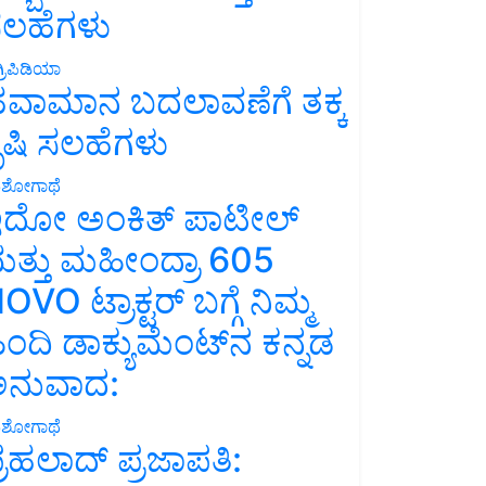
ಲಹೆಗಳು
್ರಿಪಿಡಿಯಾ
ವಾಮಾನ ಬದಲಾವಣೆಗೆ ತಕ್ಕ
ೃಷಿ ಸಲಹೆಗಳು
ಶೋಗಾಥೆ
ದೋ ಅಂಕಿತ್ ಪಾಟೀಲ್
ತ್ತು ಮಹೀಂದ್ರಾ 605
OVO ಟ್ರಾಕ್ಟರ್ ಬಗ್ಗೆ ನಿಮ್ಮ
ಿಂದಿ ಡಾಕ್ಯುಮೆಂಟ್‌ನ ಕನ್ನಡ
ನುವಾದ:
ಶೋಗಾಥೆ
್ರಹಲಾದ್ ಪ್ರಜಾಪತಿ: