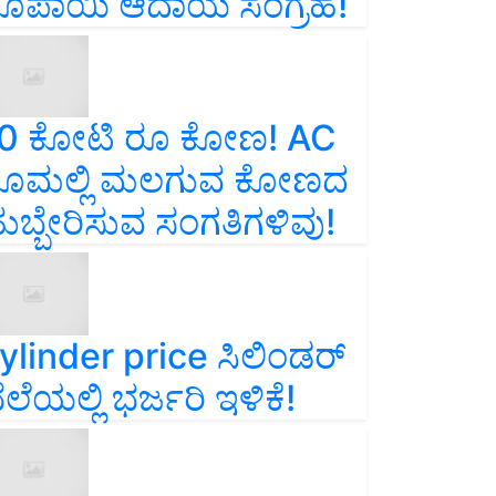
ೂಪಾಯಿ ಆದಾಯ ಸಂಗ್ರಹ!
0 ಕೋಟಿ ರೂ ಕೋಣ! AC
ೂಮಲ್ಲಿ ಮಲಗುವ ಕೋಣದ
ುಬ್ಬೇರಿಸುವ ಸಂಗತಿಗಳಿವು!
ylinder price ಸಿಲಿಂಡರ್‌
ೆಲೆಯಲ್ಲಿ ಭರ್ಜರಿ ಇಳಿಕೆ!