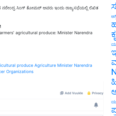
ಸ
ಚಿವ ನರೇಂದ್ರ ಸಿಂಗ್ ತೋಮರ್ ಅವರು ಇಂದು ರಾಜ್ಯಸಭೆಯಲ್ಲಿ ಲಿಖಿತ
ಅಗ
ಹ
M
ಕ
armers' agricultural produce: Minister Narendra
ಯ
ಇ
ಮ
icultural produce
Agriculture Minister Narendra
N
er Organizations
ಹ
ಅ
ಯ
ಪ