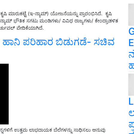
ೃಷಿ ಮಾರುಕಟ್ಟೆ (ಇ-ನ್ಯಾಮ್) ಯೋಜನೆಯನ್ನು ಪ್ರಾರಂಭಿಸಿದೆ. ಕೃಷಿ
್ಯಾಮ್ ಭೌತಿಕ ಸಗಟು ಮಂಡಿಗಳು/ ವಿವಿಧ ರಾಜ್ಯಗಳು/ ಕೇಂದ್ರಾಡಳಿತ
್ಚುವಲ್ ವೇದಿಕೆಯಾಗಿದೆ.
G
ೆಳೆ ಹಾನಿ ಪರಿಹಾರ ಬಿಡುಗಡೆ- ಸಚಿವ
E
ನ
ಹ
L
ಲ
ಪ
ಪನ್ನಗಳಿಗೆ ಉತ್ತಮ ಲಾಭದಾಯಕ ಬೆಲೆಗಳನ್ನು ಸಾಧಿಸಲು ಅನುವು