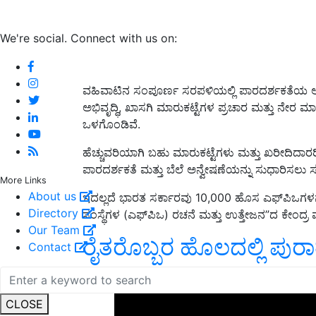
We're social. Connect with us on:
ವಹಿವಾಟಿನ ಸಂಪೂರ್ಣ ಸರಪಳಿಯಲ್ಲಿ ಪಾರದರ್ಶಕತೆಯ ಅಂಶಗ
ಅಭಿವೃದ್ಧಿ, ಖಾಸಗಿ ಮಾರುಕಟ್ಟೆಗಳ ಪ್ರಚಾರ ಮತ್ತು ನೇರ 
ಒಳಗೊಂಡಿವೆ.
ಹೆಚ್ಚುವರಿಯಾಗಿ ಬಹು ಮಾರುಕಟ್ಟೆಗಳು ಮತ್ತು ಖರೀದಿದಾರರಿಗೆ
ಪಾರದರ್ಶಕತೆ ಮತ್ತು ಬೆಲೆ ಅನ್ವೇಷಣೆಯನ್ನು ಸುಧಾರಿಸಲು ಸರ್
More Links
About us
ಇದಲ್ಲದೆ ಭಾರತ ಸರ್ಕಾರವು 10,000 ಹೊಸ ಎಫ್‌ಪಿಒಗಳನ್
Directory
ಸಂಸ್ಥೆಗಳ (ಎಫ್‌ಪಿಒ) ರಚನೆ ಮತ್ತು ಉತ್ತೇಜನ”ದ ಕೇಂದ
Our Team
ರೈತರೊಬ್ಬರ ಹೊಲದಲ್ಲಿ ಪುರಾತ
Contact
ADV
CLOSE