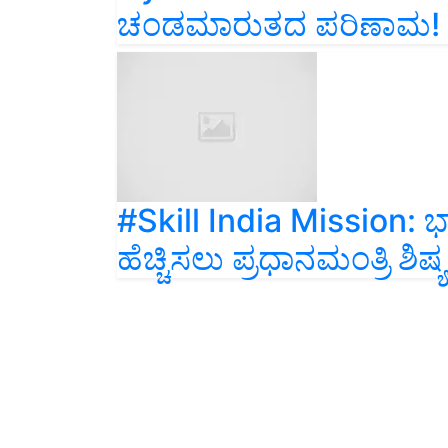
ಚಂಡಮಾರುತದ ಪರಿಣಾಮ! ರಾಜ್
#Skill India Mission: 
ಹೆಚ್ಚಿಸಲು ಪ್ರಧಾನಮಂತ್ರಿ ಶ