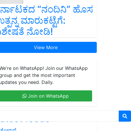
ರ್ನಾಟಕದ “ನಂದಿನಿ” ಹೊಸ
ತ್ಪನ್ನ ಮಾರುಕಟ್ಟೆಗೆ:
ಿಶೇಷತೆ ನೋಡಿ!
View More
We're on WhatsApp! Join our WhatsApp
group and get the most important
updates you need. Daily.
Join on WhatsApp
atest feeds
ಶೋಗಾಥೆ