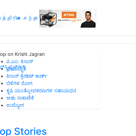
த்திரிகை சந்தா
op on Krishi Jagran
ಪಿ.ಎಂ. ಕಿಸಾನ್
ಸ್ಕ್ರಿಪ್ಷನ್‌ಗಾಗಿ
ಜೀವಾಮೃತ
ಕಿಸಾನ್ ಕ್ರೇಡಿಟ್ ಕಾರ್ಡ್
ಬೆಳೆಗಳ ರೋಗ
ಕೃಷಿ ಯಂತ್ರೋಪಕರಣಗಳ ಸಹಾಯಧನ
ಆಡು ಸಾಕಾಣಿಕೆ
ಉದ್ಯೋಗ
op Stories