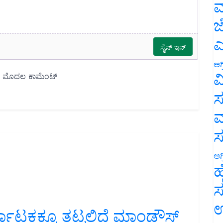
ಮ
ಜ
ಎ
ಅಗ
ವ
ಸ
ಮ
ಅಗ
ಹ
ಸ
ಉ
ಟಕಕ್ಕೂ ತಟ್ಟಲಿದೆ ಮಾಂಡೌಸ್‌