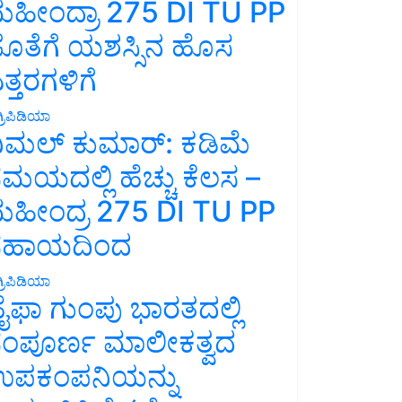
ಹೀಂದ್ರಾ 275 DI TU PP
ೊತೆಗೆ ಯಶಸ್ಸಿನ ಹೊಸ
ತ್ತರಗಳಿಗೆ
್ರಿಪಿಡಿಯಾ
ಿಮಲ್ ಕುಮಾರ್: ಕಡಿಮೆ
ಮಯದಲ್ಲಿ ಹೆಚ್ಚು ಕೆಲಸ –
ಹೀಂದ್ರ 275 DI TU PP
ಸಹಾಯದಿಂದ
್ರಿಪಿಡಿಯಾ
ೈಫಾ ಗುಂಪು ಭಾರತದಲ್ಲಿ
ಂಪೂರ್ಣ ಮಾಲೀಕತ್ವದ
ಪಕಂಪನಿಯನ್ನು