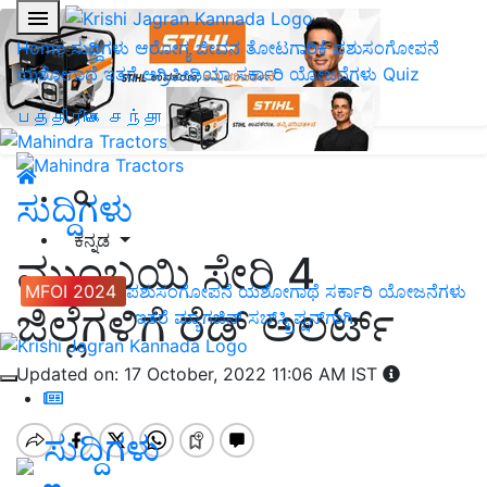
Home
ಸುದ್ದಿಗಳು
ಆರೋಗ್ಯ ಜೀವನ
ತೋಟಗಾರಿಕೆ
ಪಶುಸಂಗೋಪನೆ
ಯಶೋಗಾಥೆ
ಇತರೆ
ಅಗ್ರಿಪೀಡಿಯಾ
ಸರ್ಕಾರಿ ಯೋಜನೆಗಳು
Quiz
பத்திரிகை சந்தா
ಸುದ್ದಿಗಳು
ಕನ್ನಡ
ಮುಂಬಯಿ ಸೇರಿ 4
MFOI 2024
ಪಶುಸಂಗೋಪನೆ
ಯಶೋಗಾಥೆ
ಸರ್ಕಾರಿ ಯೋಜನೆಗಳು
ಜಿಲ್ಲೆಗಳಿಗೆ ರೆಡ್‌ ಅಲರ್ಟ್‌
ಇತರೆ
ಮ್ಯಾಗಜಿನ್‌ ಸಬ್‌ಸ್ಕ್ರಿಪ್ಷನ್‌ಗಾಗಿ
Updated on: 17 October, 2022 11:06 AM IST
ಸುದ್ದಿಗಳು