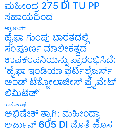
ಮಹೀಂದ್ರ 275 DI TU PP
ಸಹಾಯದಿಂದ
ಅಗ್ರಿಪಿಡಿಯಾ
ಹೈಫಾ ಗುಂಪು ಭಾರತದಲ್ಲಿ
ಸಂಪೂರ್ಣ ಮಾಲೀಕತ್ವದ
ಉಪಕಂಪನಿಯನ್ನು ಪ್ರಾರಂಭಿಸಿದೆ:
‘ಹೈಫಾ ಇಂಡಿಯಾ ಫರ್ಟಿಲೈಜರ್ಸ್
ಅಂಡ್ ಟೆಕ್ನೋಲಾಜೀಸ್ ಪ್ರೈವೇಟ್
ಲಿಮಿಟೆಡ್’
ಯಶೋಗಾಥೆ
ಅಭಿಷೇಕ್ ತ್ಯಾಗಿ: ಮಹೀಂದ್ರಾ
ಅರ್ಜುನ್ 605 DI ಜೊತೆ ಹೊಸ