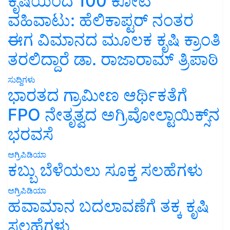
ಕೃಷಿಯಿಂದ 100 ಕೋಟಿ
ವಹಿವಾಟು: ಹೆಲಿಕಾಪ್ಟರ್ ನಂತರ
ಈಗ ವಿಮಾನದ ಮೂಲಕ ಕೃಷಿ ಕ್ರಾಂತಿ
ತರಲಿದ್ದಾರೆ ಡಾ. ರಾಜಾರಾಮ್ ತ್ರಿಪಾಠಿ
ಸುದ್ದಿಗಳು
ಭಾರತದ ಗ್ರಾಮೀಣ ಆರ್ಥಿಕತೆಗೆ
FPO ನೇತೃತ್ವದ ಅಗ್ರಿವೋಲ್ಟಾಯಿಕ್ಸ್‌ನ
ಭರವಸೆ
ಅಗ್ರಿಪಿಡಿಯಾ
ಕಬ್ಬು ಬೆಳೆಯಲು ಸೂಕ್ತ ಸಲಹೆಗಳು
ಅಗ್ರಿಪಿಡಿಯಾ
ಹವಾಮಾನ ಬದಲಾವಣೆಗೆ ತಕ್ಕ ಕೃಷಿ
ಸಲಹೆಗಳು