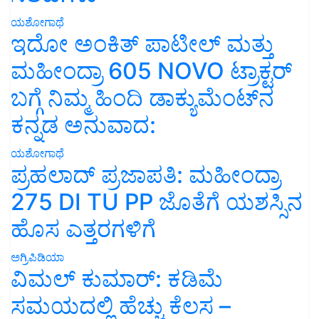
ಯಶೋಗಾಥೆ
ಇದೋ ಅಂಕಿತ್ ಪಾಟೀಲ್ ಮತ್ತು
ಮಹೀಂದ್ರಾ 605 NOVO ಟ್ರಾಕ್ಟರ್
ಬಗ್ಗೆ ನಿಮ್ಮ ಹಿಂದಿ ಡಾಕ್ಯುಮೆಂಟ್‌ನ
ಕನ್ನಡ ಅನುವಾದ:
ಯಶೋಗಾಥೆ
ಪ್ರಹಲಾದ್ ಪ್ರಜಾಪತಿ: ಮಹೀಂದ್ರಾ
275 DI TU PP ಜೊತೆಗೆ ಯಶಸ್ಸಿನ
ಹೊಸ ಎತ್ತರಗಳಿಗೆ
ಅಗ್ರಿಪಿಡಿಯಾ
ವಿಮಲ್ ಕುಮಾರ್: ಕಡಿಮೆ
ಸಮಯದಲ್ಲಿ ಹೆಚ್ಚು ಕೆಲಸ –