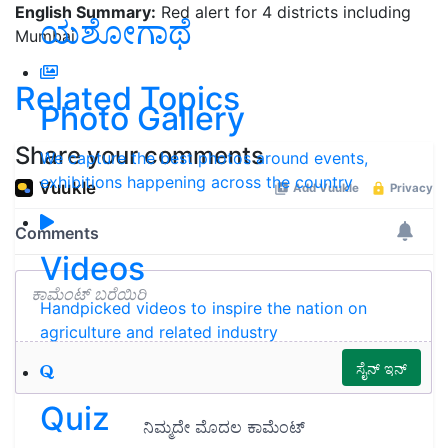
English Summary:
Red alert for 4 districts including
ಯಶೋಗಾಥೆ
Mumbai
Related Topics
Photo Gallery
Share your comments
We capture the best photos around events,
exhibitions happening across the country
Videos
Handpicked videos to inspire the nation on
agriculture and related industry
Quiz