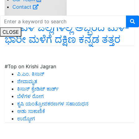
Contact
ಕರಾವಳಿ ಜಿಲ್ಲೆಗಳಲ್ಲಿ ಅಬ್ಬರದ ಮಳೆ-
CLOSE
ಭಾರೀ ಮಳೆಗೆ ದಕ್ಷಿಣ ಕನ್ನಡ ತತ್ತರ
#Top on Krishi Jagran
ಪಿ.ಎಂ. ಕಿಸಾನ್
ಜೀವಾಮೃತ
ಕಿಸಾನ್ ಕ್ರೇಡಿಟ್ ಕಾರ್ಡ್
ಬೆಳೆಗಳ ರೋಗ
ಕೃಷಿ ಯಂತ್ರೋಪಕರಣಗಳ ಸಹಾಯಧನ
ಆಡು ಸಾಕಾಣಿಕೆ
ಉದ್ಯೋಗ