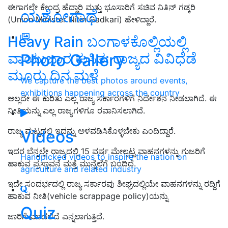
ಈಗಾಗಲೇ ಕೇಂದ್ರ ಹೆದ್ದಾರಿ ಮತ್ತು ಭೂಸಾರಿಗೆ ಸಚಿವ ನಿತಿನ್ ಗಡ್ಕರಿ
ಯಶೋಗಾಥೆ
(Union Minister Nitin Gadkari) ಹೇಳಿದ್ದಾರೆ.
Heavy Rain ಬಂಗಾಳಕೊಲ್ಲಿಯಲ್ಲಿ
ವಾಯುಭಾರ ಕುಸಿತ: ರಾಜ್ಯದ ವಿವಿಧೆಡೆ
Photo Gallery
ಮೂರು ದಿನ ಮಳೆ
We capture the best photos around events,
exhibitions happening across the country
ಅಲ್ಲದೇ ಈ ಕುರಿತು ಎಲ್ಲ ರಾಜ್ಯ ಸರ್ಕಾರಗಳಿಗೆ ನಿರ್ದೇಶನ ನೀಡಲಾಗಿದೆ. ಈ
ನೀತಿಯನ್ನು ಎಲ್ಲ ರಾಜ್ಯಗಳಿಗೂ ರವಾನಿಸಲಾಗಿದೆ.
ರಾಜ್ಯ ಮಟ್ಟದಲ್ಲಿ ಇದನ್ನು ಅಳವಡಿಸಿಕೊಳ್ಳಬೇಕು ಎಂದಿದ್ದಾರೆ.
Videos
ಇದರ ಬೆನ್ನಲ್ಲೇ ರಾಜ್ಯದಲ್ಲಿ 15 ವರ್ಷ ಮೇಲ್ಪಟ್ಟ ವಾಹನಗಳನ್ನು ಗುಜರಿಗೆ
Handpicked videos to inspire the nation on
ಹಾಕುವ ಪ್ರಸ್ತಾವನೆ ಮತ್ತೆ ಮುನ್ನೆಲೆಗೆ ಬಂದಿದೆ.
agriculture and related industry
ಇದೇ ಸಂದರ್ಭದಲ್ಲಿ ರಾಜ್ಯ ಸರ್ಕಾರವು ಶೀಘ್ರದಲ್ಲಿಯೇ ವಾಹನಗಳನ್ನು ರದ್ದಿಗೆ
ಹಾಕುವ ನೀತಿ(vehicle scrappage policy)ಯನ್ನು
Quiz
ಜಾರಿಗೆ ಮಾಡಲಿದೆ ಎನ್ನಲಾಗುತ್ತಿದೆ.