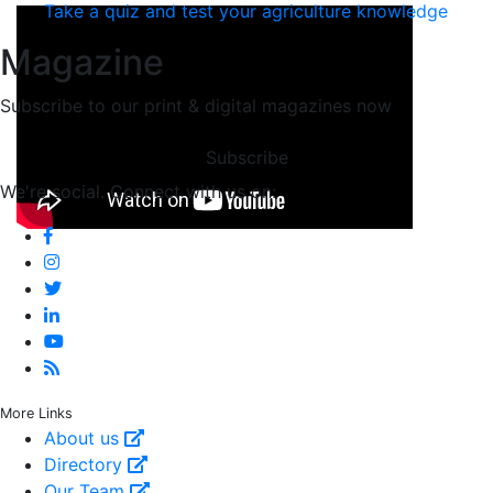
Take a quiz and test your agriculture knowledge
Magazine
Subscribe to our print & digital magazines now
Subscribe
We're social. Connect with us on:
More Links
About us
Directory
Our Team