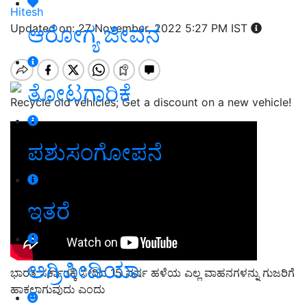
Hitesh
ಆರೋಗ್ಯ ಜೀವನ
Updated on: 27 November, 2022 5:27 PM IST
ತೋಟಗಾರಿಕೆ
Recycle old vehicles; Get a discount on a new vehicle!
ಪಶುಸಂಗೋಪನೆ
ಇತರೆ
ಅಗ್ರಿಪೀಡಿಯಾ
ಭಾರತ ಸರ್ಕಾರಕ್ಕೆ ಸೇರಿದ 15 ವರ್ಷ ಹಳೆಯ ಎಲ್ಲ ವಾಹನಗಳನ್ನು ಗುಜರಿಗೆ
ಹಾಕಲಾಗುವುದು ಎಂದು