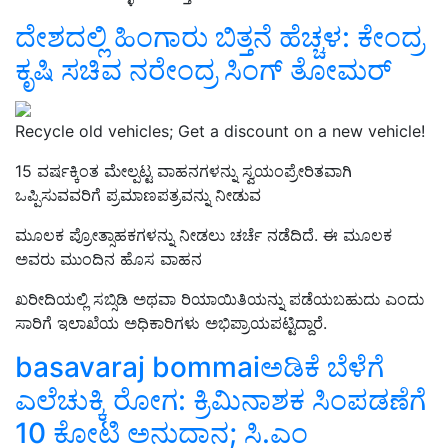
ದೇಶದಲ್ಲಿ ಹಿಂಗಾರು ಬಿತ್ತನೆ ಹೆಚ್ಚಳ: ಕೇಂದ್ರ
ಕೃಷಿ ಸಚಿವ ನರೇಂದ್ರ ಸಿಂಗ್‌ ತೋಮರ್‌
Recycle old vehicles; Get a discount on a new vehicle!
15 ವರ್ಷಕ್ಕಿಂತ ಮೇಲ್ಪಟ್ಟ ವಾಹನಗಳನ್ನು ಸ್ವಯಂಪ್ರೇರಿತವಾಗಿ
ಒಪ್ಪಿಸುವವರಿಗೆ ಪ್ರಮಾಣಪತ್ರವನ್ನು ನೀಡುವ
ಮೂಲಕ ಪ್ರೋತ್ಸಾಹಕಗಳನ್ನು ನೀಡಲು ಚರ್ಚೆ ನಡೆದಿದೆ. ಈ ಮೂಲಕ
ಅವರು ಮುಂದಿನ ಹೊಸ ವಾಹನ
ಖರೀದಿಯಲ್ಲಿ ಸಬ್ಸಿಡಿ ಅಥವಾ ರಿಯಾಯಿತಿಯನ್ನು ಪಡೆಯಬಹುದು ಎಂದು
ಸಾರಿಗೆ ಇಲಾಖೆಯ ಅಧಿಕಾರಿಗಳು ಅಭಿಪ್ರಾಯಪಟ್ಟಿದ್ದಾರೆ.
basavaraj bommaiಅಡಿಕೆ ಬೆಳೆಗೆ
ಎಲೆಚುಕ್ಕಿ ರೋಗ: ಕ್ರಿಮಿನಾಶಕ ಸಿಂಪಡಣೆಗೆ
10 ಕೋಟಿ ಅನುದಾನ; ಸಿ.ಎಂ