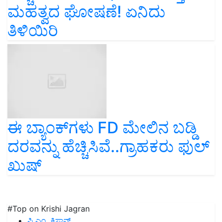
ಮಹತ್ವದ ಘೋಷಣೆ! ಏನಿದು
ತಿಳಿಯಿರಿ
ಈ ಬ್ಯಾಂಕ್‌ಗಳು FD ಮೇಲಿನ ಬಡ್ಡಿ
ದರವನ್ನು ಹೆಚ್ಚಿಸಿವೆ..ಗ್ರಾಹಕರು ಫುಲ್‌
ಖುಷ್‌
#Top on Krishi Jagran
ಪಿ.ಎಂ. ಕಿಸಾನ್