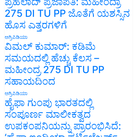
ಪ್ರಹಲಾದ್ ಪ್ರಜಾಪತಿ: ಮಹೀಂದ್ರಾ
275 DI TU PP ಜೊತೆಗೆ ಯಶಸ್ಸಿನ
ಹೊಸ ಎತ್ತರಗಳಿಗೆ
ಅಗ್ರಿಪಿಡಿಯಾ
ವಿಮಲ್ ಕುಮಾರ್: ಕಡಿಮೆ
ಸಮಯದಲ್ಲಿ ಹೆಚ್ಚು ಕೆಲಸ –
ಮಹೀಂದ್ರ 275 DI TU PP
ಸಹಾಯದಿಂದ
ಅಗ್ರಿಪಿಡಿಯಾ
ಹೈಫಾ ಗುಂಪು ಭಾರತದಲ್ಲಿ
ಸಂಪೂರ್ಣ ಮಾಲೀಕತ್ವದ
ಉಪಕಂಪನಿಯನ್ನು ಪ್ರಾರಂಭಿಸಿದೆ: