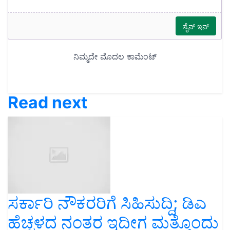
Read next
ಸರ್ಕಾರಿ ನೌಕರರಿಗೆ ಸಿಹಿಸುದ್ದಿ; ಡಿಎ
ಹೆಚ್ಚಳದ ನಂತರ ಇದೀಗ ಮತ್ತೊಂದು