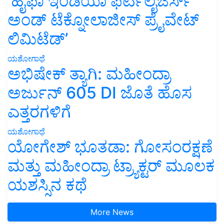
‘ಹೈಫಾ ಇಂಡಿಯಾ ಫರ್ಟಿಲೈಜರ್ಸ್
ಅಂಡ್ ಟೆಕ್ನೋಲಾಜೀಸ್ ಪ್ರೈವೇಟ್
ಲಿಮಿಟೆಡ್’
ಯಶೋಗಾಥೆ
ಅಭಿಷೇಕ್ ತ್ಯಾಗಿ: ಮಹೀಂದ್ರಾ
ಅರ್ಜುನ್ 605 DI ಜೊತೆ ಹೊಸ
ಎತ್ತರಗಳಿಗೆ
ಯಶೋಗಾಥೆ
ಯೋಗೇಶ್ ಭೂತಡಾ: ಗೋಸಂರಕ್ಷಣೆ
ಮತ್ತು ಮಹೀಂದ್ರಾ ಟ್ರ್ಯಾಕ್ಟರ್ ಮೂಲಕ
ಯಶಸ್ಸಿನ ಕಥೆ
More News