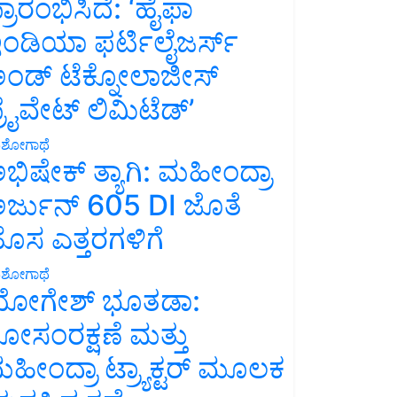
್ರಾರಂಭಿಸಿದೆ: ‘ಹೈಫಾ
ಂಡಿಯಾ ಫರ್ಟಿಲೈಜರ್ಸ್
ಂಡ್ ಟೆಕ್ನೋಲಾಜೀಸ್
್ರೈವೇಟ್ ಲಿಮಿಟೆಡ್’
ಶೋಗಾಥೆ
ಭಿಷೇಕ್ ತ್ಯಾಗಿ: ಮಹೀಂದ್ರಾ
ರ್ಜುನ್ 605 DI ಜೊತೆ
ೊಸ ಎತ್ತರಗಳಿಗೆ
ಶೋಗಾಥೆ
ೋಗೇಶ್ ಭೂತಡಾ:
ೋಸಂರಕ್ಷಣೆ ಮತ್ತು
ಹೀಂದ್ರಾ ಟ್ರ್ಯಾಕ್ಟರ್ ಮೂಲಕ