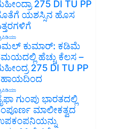
ಹೀಂದ್ರಾ 275 DI TU PP
ೊತೆಗೆ ಯಶಸ್ಸಿನ ಹೊಸ
ತ್ತರಗಳಿಗೆ
್ರಿಪಿಡಿಯಾ
ಿಮಲ್ ಕುಮಾರ್: ಕಡಿಮೆ
ಮಯದಲ್ಲಿ ಹೆಚ್ಚು ಕೆಲಸ –
ಹೀಂದ್ರ 275 DI TU PP
ಸಹಾಯದಿಂದ
್ರಿಪಿಡಿಯಾ
ೈಫಾ ಗುಂಪು ಭಾರತದಲ್ಲಿ
ಂಪೂರ್ಣ ಮಾಲೀಕತ್ವದ
ಪಕಂಪನಿಯನ್ನು