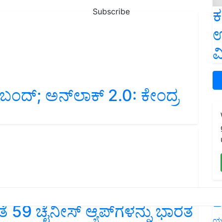
ಕ
Subscribe
ಉ
ವ
ಂದ್; ಅನ್‌ಲಾಕ್‌ 2.0: ಕೇಂದ್ರ
L
ತೆ 59 ಚೈನೀಸ್ ಆ್ಯಪ್‌ಗಳನ್ನು ಭಾರತ
ಯ