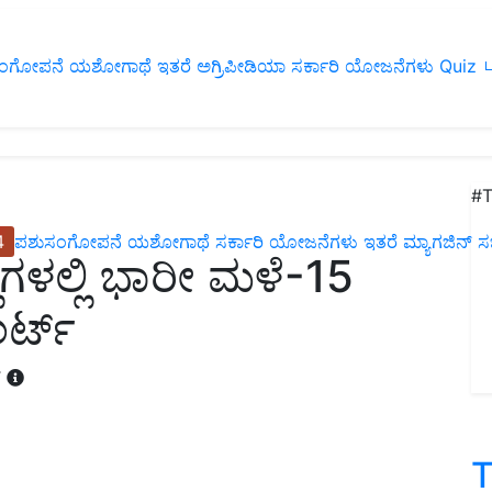
ಂಗೋಪನೆ
ಯಶೋಗಾಥೆ
ಇತರೆ
ಅಗ್ರಿಪೀಡಿಯಾ
ಸರ್ಕಾರಿ ಯೋಜನೆಗಳು
Quiz
ப
#T
4
ಪಶುಸಂಗೋಪನೆ
ಯಶೋಗಾಥೆ
ಸರ್ಕಾರಿ ಯೋಜನೆಗಳು
ಇತರೆ
ಮ್ಯಾಗಜಿನ್‌ ಸಬ್‌
ೆಗಳಲ್ಲಿ ಭಾರೀ ಮಳೆ-15
ಲರ್ಟ್
T
T