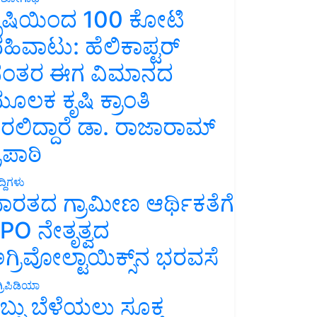
ೃಷಿಯಿಂದ 100 ಕೋಟಿ
ಹಿವಾಟು: ಹೆಲಿಕಾಪ್ಟರ್
ಂತರ ಈಗ ವಿಮಾನದ
ೂಲಕ ಕೃಷಿ ಕ್ರಾಂತಿ
ರಲಿದ್ದಾರೆ ಡಾ. ರಾಜಾರಾಮ್
್ರಿಪಾಠಿ
್ದಿಗಳು
ಾರತದ ಗ್ರಾಮೀಣ ಆರ್ಥಿಕತೆಗೆ
PO ನೇತೃತ್ವದ
ಗ್ರಿವೋಲ್ಟಾಯಿಕ್ಸ್‌ನ ಭರವಸೆ
್ರಿಪಿಡಿಯಾ
ಬ್ಬು ಬೆಳೆಯಲು ಸೂಕ್ತ