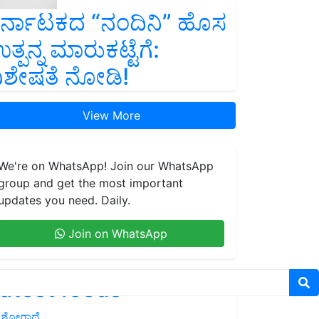
ರ್ನಾಟಕದ “ನಂದಿನಿ” ಹೊಸ
ತ್ಪನ್ನ ಮಾರುಕಟ್ಟೆಗೆ:
ಿಶೇಷತೆ ನೋಡಿ!
View More
We're on WhatsApp! Join our WhatsApp
group and get the most important
updates you need. Daily.
Join on WhatsApp
atest feeds
ಶೋಗಾಥೆ