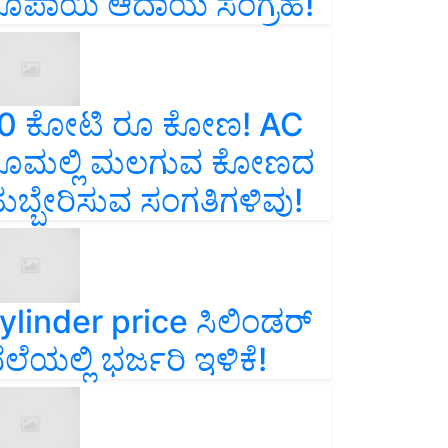
ೂಪಾಯಿ ಆದಾಯ ಸಂಗ್ರಹ!
0 ಕೋಟಿ ರೂ ಕೋಣ! AC
ೂಮಲ್ಲಿ ಮಲಗುವ ಕೋಣದ
ುಬ್ಬೇರಿಸುವ ಸಂಗತಿಗಳಿವು!
ylinder price ಸಿಲಿಂಡರ್‌
ೆಲೆಯಲ್ಲಿ ಭರ್ಜರಿ ಇಳಿಕೆ!