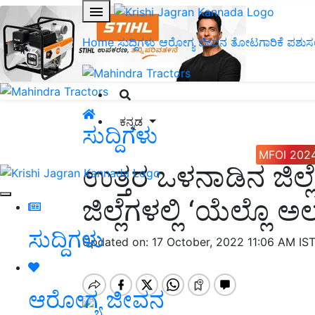
Home
ಸುದ್ದಿಗಳು
ಆರೋಗ್ಯ ಜೀವನ
ತೋಟಗಾರಿಕೆ
ಪಶುಸ
ಕನ್ನಡ
ಸುದ್ದಿಗಳು
MFOI 202
ಉತ್ತರ ಒಳನಾಡಿನ ಜಿಲ್ಲ
ಜಿಲ್ಲೆಗಳಲ್ಲಿ ‘ಯೆಲ್ಲೊ ಅ
ಸುದ್ದಿಗಳು
Updated on: 17 October, 2022 11:06 AM IS
ಆರೋಗ್ಯ ಜೀವನ