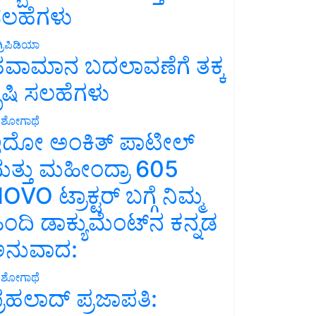
ಲಹೆಗಳು
್ರಿಪಿಡಿಯಾ
ವಾಮಾನ ಬದಲಾವಣೆಗೆ ತಕ್ಕ
ೃಷಿ ಸಲಹೆಗಳು
ಶೋಗಾಥೆ
ದೋ ಅಂಕಿತ್ ಪಾಟೀಲ್
ತ್ತು ಮಹೀಂದ್ರಾ 605
OVO ಟ್ರಾಕ್ಟರ್ ಬಗ್ಗೆ ನಿಮ್ಮ
ಿಂದಿ ಡಾಕ್ಯುಮೆಂಟ್‌ನ ಕನ್ನಡ
ನುವಾದ:
ಶೋಗಾಥೆ
್ರಹಲಾದ್ ಪ್ರಜಾಪತಿ: