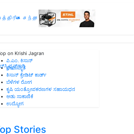
த்திரிகை சந்தா
op on Krishi Jagran
ಪಿ.ಎಂ. ಕಿಸಾನ್
ಸ್ಕ್ರಿಪ್ಷನ್‌ಗಾಗಿ
ಜೀವಾಮೃತ
ಕಿಸಾನ್ ಕ್ರೇಡಿಟ್ ಕಾರ್ಡ್
ಬೆಳೆಗಳ ರೋಗ
ಕೃಷಿ ಯಂತ್ರೋಪಕರಣಗಳ ಸಹಾಯಧನ
ಆಡು ಸಾಕಾಣಿಕೆ
ಉದ್ಯೋಗ
op Stories