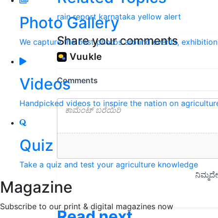
rain
report
karnataka
yellow
alert
Photo Gallery
Share your comments
We capture the best photos around events, exhibitio
Videos
Handpicked videos to inspire the nation on agricultur
Quiz
Take a quiz and test your agriculture knowledge
Magazine
Subscribe to our print & digital magazines now
Read next