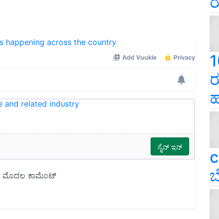
ರ
ns happening across the country
1
ರ
ಹ
e and related industry
c
ಬ