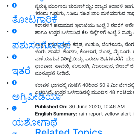
ನೈರುತ್ಯ ಮುಂಗಾರು ಚುರುಕಾಗಿದ್ದು,: ರಾಜ್ಯದ ಕರಾವಳಿ ಹಾಗ
1ರಂದು ಗುಡುಗು, ಸಿಡಿಲು ಸಹಿತ ಭಾರಿ ಮಳೆಯಾಗುವ ಸಾಧ್
ತೋಟಗಾರಿಕೆ
ಕರಾವಳಿಗೆ ಹವಾಮಾನ ಇಲಾಖೆಯು ಜುಲೈ 2 ರವರೆಗೆ ಆರೇಂಜ್ 
ಹಾಗೂ ಉತ್ತರ ಒಳನಾಡಿನ ಕೆಲ ಜಿಲ್ಲೆಗಳಿಗೆ ಜುಲೈ 3 ಮತ್
ಪಶುಸಂಗೋಪನೆ
ಉತ್ತರ ಕನ್ನಡ, ದಕ್ಷಿಣ ಕನ್ನಡ, ಉಡುಪಿ, ಬೆಂಗಳೂರು, ಬೆಂಗ
ಳೂರು, ಹಾಸನ, ಕೊಡಗು, ಕೋಲಾರ, ಮಂಡ್ಯ, ಮೈಸೂರು, ರಾ
ಮಳೆಯಾಗುವ ನಿರೀಕ್ಷೆಯಿದ್ದು, ಎರಡೂ ದಿನಗಳವರೆಗೆ 'ಯೆ
ಧಾರವಾಡ, ಹಾವೇರಿ, ಕಲಬುರಗಿ, ವಿಜಯಪುರ, ಬೀದರ್ ಜಿಲ
ಇತರೆ
ಮುನ್ಸೂಚನೆ ನೀಡಿದೆ.
ಕರಾವಳಿ ಭಾಗದಲ್ಲಿ ಗಂಟೆಗೆ 40ರಿಂದ 50 ಕಿ.ಮೀ ವೇಗದಲ್ಲ
ಎಚ್ಚರಿಸಿದೆ. ಉತ್ತರ ಒಳನಾಡಿನಲ್ಲಿ ಮುಂದಿನ 48 ಗಂಟೆಯ
ಅಗ್ರಿಪೀಡಿಯಾ
Published On:
30 June 2020, 10:46 AM
English Summary:
rain report yellow alert 
ಯಶೋಗಾಥೆ
Related Topics