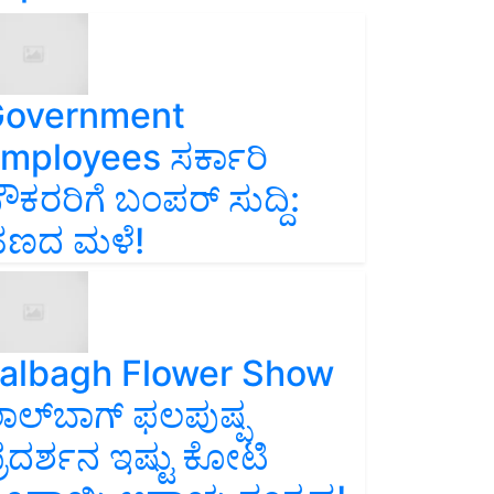
overnment
mployees ಸರ್ಕಾರಿ
ೌಕರರಿಗೆ ಬಂಪರ್‌ ಸುದ್ದಿ:
ಣದ ಮಳೆ!
albagh Flower Show
ಾಲ್‌ಬಾಗ್ ಫಲಪುಷ್ಪ
್ರದರ್ಶನ ಇಷ್ಟು ಕೋಟಿ