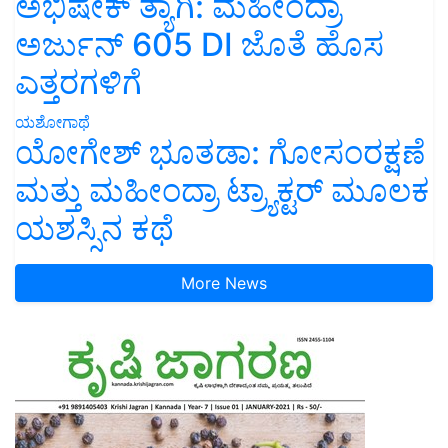
ಅಭಿಷೇಕ್ ತ್ಯಾಗಿ: ಮಹೀಂದ್ರಾ
ಅರ್ಜುನ್ 605 DI ಜೊತೆ ಹೊಸ
ಎತ್ತರಗಳಿಗೆ
ಯಶೋಗಾಥೆ
ಯೋಗೇಶ್ ಭೂತಡಾ: ಗೋಸಂರಕ್ಷಣೆ
ಮತ್ತು ಮಹೀಂದ್ರಾ ಟ್ರ್ಯಾಕ್ಟರ್ ಮೂಲಕ
ಯಶಸ್ಸಿನ ಕಥೆ
More News