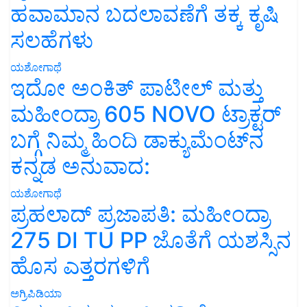
ಹವಾಮಾನ ಬದಲಾವಣೆಗೆ ತಕ್ಕ ಕೃಷಿ
ಸಲಹೆಗಳು
ಯಶೋಗಾಥೆ
ಇದೋ ಅಂಕಿತ್ ಪಾಟೀಲ್ ಮತ್ತು
ಮಹೀಂದ್ರಾ 605 NOVO ಟ್ರಾಕ್ಟರ್
ಬಗ್ಗೆ ನಿಮ್ಮ ಹಿಂದಿ ಡಾಕ್ಯುಮೆಂಟ್‌ನ
ಕನ್ನಡ ಅನುವಾದ:
ಯಶೋಗಾಥೆ
ಪ್ರಹಲಾದ್ ಪ್ರಜಾಪತಿ: ಮಹೀಂದ್ರಾ
275 DI TU PP ಜೊತೆಗೆ ಯಶಸ್ಸಿನ
ಹೊಸ ಎತ್ತರಗಳಿಗೆ
ಅಗ್ರಿಪಿಡಿಯಾ