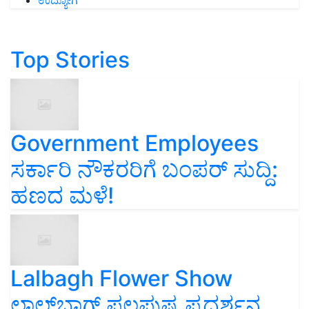
ಉದ್ಯೋಗ
Top Stories
Government Employees
ಸರ್ಕಾರಿ ನೌಕರರಿಗೆ ಬಂಪರ್‌ ಸುದ್ದಿ:
ಹಣದ ಮಳೆ!
Lalbagh Flower Show
ಲಾಲ್‌ಬಾಗ್ ಫಲಪುಷ್ಪ ಪ್ರದರ್ಶನ