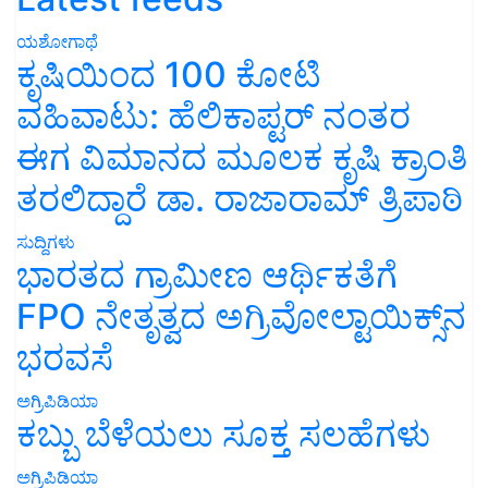
ಯಶೋಗಾಥೆ
ಕೃಷಿಯಿಂದ 100 ಕೋಟಿ
ವಹಿವಾಟು: ಹೆಲಿಕಾಪ್ಟರ್ ನಂತರ
ಈಗ ವಿಮಾನದ ಮೂಲಕ ಕೃಷಿ ಕ್ರಾಂತಿ
ತರಲಿದ್ದಾರೆ ಡಾ. ರಾಜಾರಾಮ್ ತ್ರಿಪಾಠಿ
ಸುದ್ದಿಗಳು
ಭಾರತದ ಗ್ರಾಮೀಣ ಆರ್ಥಿಕತೆಗೆ
FPO ನೇತೃತ್ವದ ಅಗ್ರಿವೋಲ್ಟಾಯಿಕ್ಸ್‌ನ
ಭರವಸೆ
ಅಗ್ರಿಪಿಡಿಯಾ
ಕಬ್ಬು ಬೆಳೆಯಲು ಸೂಕ್ತ ಸಲಹೆಗಳು
ಅಗ್ರಿಪಿಡಿಯಾ