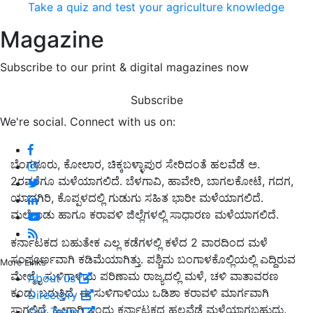
Take a quiz and test your agriculture knowledge
Magazine
Subscribe to our print & digital magazines now
Subscribe
We're social. Connect with us on:
ಬೆಂಗಳೂರು, ಕೋಲಾರ, ಚಿಕ್ಕಬಳ್ಳಾಪುರ ಸೇರಿದಂತೆ ಹಲವೆಡೆ ಅ.
2ರವರೆಗೂ ಮಳೆಯಾಗಲಿದೆ. ಬೆಳಗಾವಿ, ಹಾವೇರಿ, ಬಾಗಲಕೋಟೆ, ಗದಗ,
ಯಾದಗಿರಿ, ಕೊಪ್ಪಳದಲ್ಲಿ ಗುಡುಗು ಸಹಿತ ಭಾರೀ ಮಳೆಯಾಗಲಿದೆ.
ಮಲೆನಾಡು ಹಾಗೂ ಕರಾವಳಿ ಜಿಲ್ಲೆಗಳಲ್ಲಿ ಸಾಧಾರಣ ಮಳೆಯಾಗಲಿದೆ.
ಕರ್ನಾಟಕದ ಬಹುತೇಕ ಎಲ್ಲ ಕಡೆಗಳಲ್ಲಿ ಕಳೆದ 2 ವಾರದಿಂದ ಮಳೆ
ಸಂಪೂರ್ಣವಾಗಿ ಕಡಿಮೆಯಾಗಿತ್ತು. ಪಶ್ಚಿಮ ಬಂಗಾಳಕೊಲ್ಲಿಯಲ್ಲಿ ಎದ್ದಿರುವ
More Links
ಮೇಲ್ಮೈ ಸುಳಿಗಾಳಿಯ ಪರಿಣಾಮ ರಾಜ್ಯದಲ್ಲಿ ಮಳೆ, ಚಳಿ ವಾತಾವರಣ
About us
ಕಂಡು ಬರುತ್ತಿದೆ. ಈ ಸುಳಿಗಾಳಿಯು ಒಡಿಶಾ ಕರಾವಳಿ ಮಾರ್ಗವಾಗಿ
Directory
ಸಾಗಲಿದೆ. ಹೀಗಾಗಿ ಇಂದು ಕರ್ನಾಟಕದ ಹಲವೆಡೆ ಮಳೆಯಾಗಬಹುದು.
Our Team