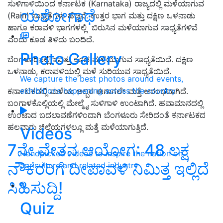
ಸುಳಿಗಾಳಿಯಿಂದ ಕರ್ನಾಟಕ (Karnataka) ರಾಜ್ಯದಲ್ಲಿ ಮಳೆಯಾಗುವ
ಯಶೋಗಾಥೆ
(Rain) ಸಾಧ್ಯತೆಗಳು ಹೆಚ್ಚಿವೆ. ಉತ್ತರ ಭಾಗ ಮತ್ತು ದಕ್ಷಿಣ ಒಳನಾಡು
ಹಾಗೂ ಕರಾವಳಿ ಭಾಗಗಳಲ್ಲಿ ಬಿರುಸಿನ ಮಳೆಯಾಗುವ ಸಾಧ್ಯತೆಗಳಿವೆ
ಎಂದು ಕೂಡ ತಿಳಿದು ಬಂದಿದೆ.
Photo Gallery
ಬೆಂಗಳೂರಿನಲ್ಲಿ ಇವತ್ತು ಕೂಡ ಮಳೆಯಾಗುವ ಸಾಧ್ಯತೆಯಿದೆ. ದಕ್ಷಿಣ
ಒಳನಾಡು, ಕರಾವಳಿಯಲ್ಲಿ ಮಳೆ ಸುರಿಯುವ ಸಾಧ್ಯತೆಯಿದೆ.
We capture the best photos around events,
exhibitions happening across the country
ಕರ್ನಾಟಕದಲ್ಲಿ ಮಳೆಯ ಅಬ್ಬರ ಈಗಾಗಲೇ ಮತ್ತೆ ಆರಂಭವಾಗಿದೆ.
ಬಂಗಾಳಕೊಲ್ಲಿಯಲ್ಲಿ ಮೇಲ್ಮೈ ಸುಳಿಗಾಳಿ ಉಂಟಾಗಿದೆ. ಹವಾಮಾನದಲ್ಲಿ
ಉಂಟಾದ ಬದಲಾವಣೆಗಳಿಂದಾಗಿ ಬೆಂಗಳೂರು ಸೇರಿದಂತೆ ಕರ್ನಾಟಕದ
ಹಲವಾರು ಜಿಲ್ಲೆಯಗಳಲ್ಲೂ ಮತ್ತೆ ಮಳೆಯಾಗುತ್ತಿದೆ.
Videos
7ನೇ ವೇತನ ಆಯೋಗ: 48 ಲಕ್ಷ
Handpicked videos to inspire the nation on
ನೌಕರರಿಗೆ ದೀಪಾವಳಿ ನಿಮಿತ್ತ ಇಲ್ಲಿದೆ
agriculture and related industry
ಸಿಹಿಸುದ್ದಿ!
Quiz