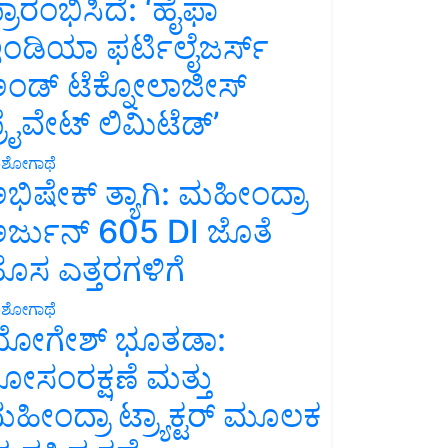
್ರಾರಂಭಿಸಿದೆ: ‘ಹೈಫಾ
ಂಡಿಯಾ ಫರ್ಟಿಲೈಜರ್ಸ್
ಂಡ್ ಟೆಕ್ನೋಲಾಜೀಸ್
್ರೈವೇಟ್ ಲಿಮಿಟೆಡ್’
ಶೋಗಾಥೆ
ಭಿಷೇಕ್ ತ್ಯಾಗಿ: ಮಹೀಂದ್ರಾ
ರ್ಜುನ್ 605 DI ಜೊತೆ
ೊಸ ಎತ್ತರಗಳಿಗೆ
ಶೋಗಾಥೆ
ೋಗೇಶ್ ಭೂತಡಾ:
ೋಸಂರಕ್ಷಣೆ ಮತ್ತು
ಹೀಂದ್ರಾ ಟ್ರ್ಯಾಕ್ಟರ್ ಮೂಲಕ