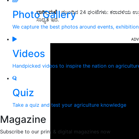
Photo Gallery
ಭಾರೀ
ಮಳೆ :
ಮುಂದಿನ 24 ಘಂಟೆಗಳು: ಕರಾವಳಿಯ ಉತ್ತರ
ಸಾಧ್ಯತೆ ಇದೆ.
We capture the best photos around events, exhibitio
ADV
Videos
Handpicked videos to inspire the nation on agricultur
Quiz
Take a quiz and test your agriculture knowledge
Magazine
Subscribe to our print & digital magazines now