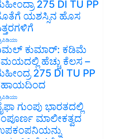
ಹೀಂದ್ರಾ 275 DI TU PP
ೊತೆಗೆ ಯಶಸ್ಸಿನ ಹೊಸ
ತ್ತರಗಳಿಗೆ
್ರಿಪಿಡಿಯಾ
ಿಮಲ್ ಕುಮಾರ್: ಕಡಿಮೆ
ಮಯದಲ್ಲಿ ಹೆಚ್ಚು ಕೆಲಸ –
ಹೀಂದ್ರ 275 DI TU PP
ಸಹಾಯದಿಂದ
್ರಿಪಿಡಿಯಾ
ೈಫಾ ಗುಂಪು ಭಾರತದಲ್ಲಿ
ಂಪೂರ್ಣ ಮಾಲೀಕತ್ವದ
ಪಕಂಪನಿಯನ್ನು