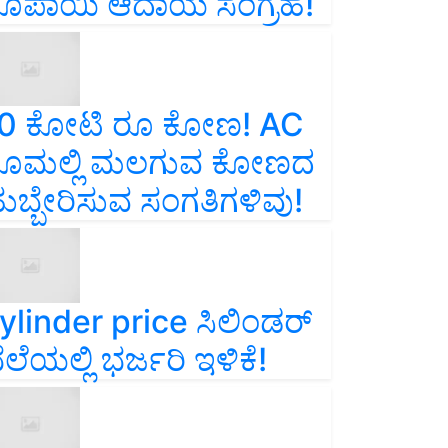
ೂಪಾಯಿ ಆದಾಯ ಸಂಗ್ರಹ!
0 ಕೋಟಿ ರೂ ಕೋಣ! AC
ೂಮಲ್ಲಿ ಮಲಗುವ ಕೋಣದ
ುಬ್ಬೇರಿಸುವ ಸಂಗತಿಗಳಿವು!
ylinder price ಸಿಲಿಂಡರ್‌
ೆಲೆಯಲ್ಲಿ ಭರ್ಜರಿ ಇಳಿಕೆ!