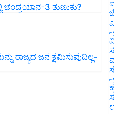
್ಲಿ ಚಂದ್ರಯಾನ-3 ತುಣುಕು?
ಮ
ಜ
ಎ
ಅಗ
ವ
ಸ
ನು ರಾಜ್ಯದ ಜನ ಕ್ಷಮಿಸುವುದಿಲ್ಲ-
ಮ
ಅಗ
ಹ
ಸ
ಉ