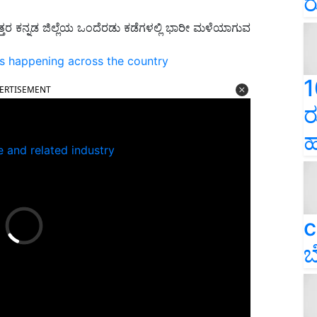
ರ
 ಕನ್ನಡ ಜಿಲ್ಲೆಯ ಒಂದೆರಡು ಕಡೆಗಳಲ್ಲಿ ಭಾರೀ ಮಳೆಯಾಗುವ
ns happening across the country
ERTISEMENT
1
ರ
ಹ
e and related industry
c
ಬ