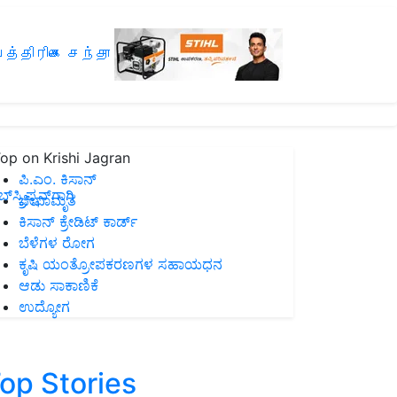
த்திரிகை சந்தா
op on Krishi Jagran
ಪಿ.ಎಂ. ಕಿಸಾನ್
ಸ್ಕ್ರಿಪ್ಷನ್‌ಗಾಗಿ
ಜೀವಾಮೃತ
ಕಿಸಾನ್ ಕ್ರೇಡಿಟ್ ಕಾರ್ಡ್
ಬೆಳೆಗಳ ರೋಗ
ಕೃಷಿ ಯಂತ್ರೋಪಕರಣಗಳ ಸಹಾಯಧನ
ಆಡು ಸಾಕಾಣಿಕೆ
ಉದ್ಯೋಗ
op Stories