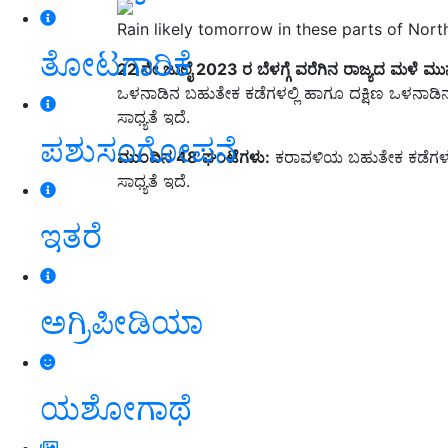
Rain likely tomorrow in these parts of Nort
ತೋಟಗಾರಿಕೆ
22
ನೇ
ಜುಲೈ
2023
ರ
ಬೆಳಗ್ಗೆ
ವರೆಗಿನ
ರಾಜ್ಯದ
ಮಳೆ
ಮುನ
ಒಳನಾಡಿನ ಬಹುತೇಕ ಕಡೆಗಳಲ್ಲಿ ಹಾಗೂ ದಕ್ಷಿಣ ಒಳನಾಡ
ಸಾಧ್ಯತೆ ಇದೆ.
ಪಶುಸಂಗೋಪನೆ
ಮುಂದಿನ
48
ಘಂಟೆಗಳು
:
ಕರಾವಳಿಯ ಬಹುತೇಕ ಕಡೆಗಳಲ್
ಸಾಧ್ಯತೆ ಇದೆ.
ಇತರೆ
ಅಗ್ರಿಪೀಡಿಯಾ
ಯಶೋಗಾಥೆ