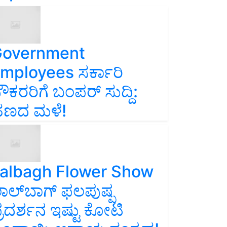
overnment
mployees ಸರ್ಕಾರಿ
ೌಕರರಿಗೆ ಬಂಪರ್‌ ಸುದ್ದಿ:
ಣದ ಮಳೆ!
albagh Flower Show
ಾಲ್‌ಬಾಗ್ ಫಲಪುಷ್ಪ
್ರದರ್ಶನ ಇಷ್ಟು ಕೋಟಿ