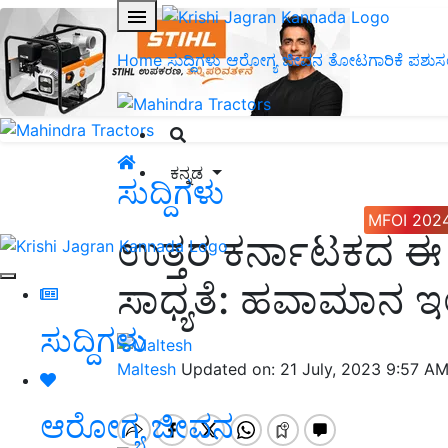
Home
ಸುದ್ದಿಗಳು
ಆರೋಗ್ಯ ಜೀವನ
ತೋಟಗಾರಿಕೆ
ಪಶುಸ
ಕನ್ನಡ
ಸುದ್ದಿಗಳು
MFOI 202
ಉತ್ತರ ಕರ್ನಾಟಕದ ಈ 
ಸಾಧ್ಯತೆ: ಹವಾಮಾನ ಇ
ಸುದ್ದಿಗಳು
Maltesh
Updated on: 21 July, 2023 9:57 A
ಆರೋಗ್ಯ ಜೀವನ