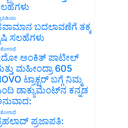
ಲಹೆಗಳು
್ರಿಪಿಡಿಯಾ
ವಾಮಾನ ಬದಲಾವಣೆಗೆ ತಕ್ಕ
ೃಷಿ ಸಲಹೆಗಳು
ಶೋಗಾಥೆ
ದೋ ಅಂಕಿತ್ ಪಾಟೀಲ್
ತ್ತು ಮಹೀಂದ್ರಾ 605
OVO ಟ್ರಾಕ್ಟರ್ ಬಗ್ಗೆ ನಿಮ್ಮ
ಿಂದಿ ಡಾಕ್ಯುಮೆಂಟ್‌ನ ಕನ್ನಡ
ನುವಾದ:
ಶೋಗಾಥೆ
್ರಹಲಾದ್ ಪ್ರಜಾಪತಿ: