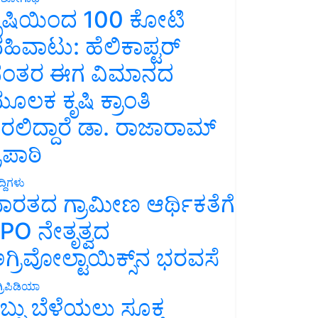
ೃಷಿಯಿಂದ 100 ಕೋಟಿ
ಹಿವಾಟು: ಹೆಲಿಕಾಪ್ಟರ್
ಂತರ ಈಗ ವಿಮಾನದ
ೂಲಕ ಕೃಷಿ ಕ್ರಾಂತಿ
ರಲಿದ್ದಾರೆ ಡಾ. ರಾಜಾರಾಮ್
್ರಿಪಾಠಿ
್ದಿಗಳು
ಾರತದ ಗ್ರಾಮೀಣ ಆರ್ಥಿಕತೆಗೆ
PO ನೇತೃತ್ವದ
ಗ್ರಿವೋಲ್ಟಾಯಿಕ್ಸ್‌ನ ಭರವಸೆ
್ರಿಪಿಡಿಯಾ
ಬ್ಬು ಬೆಳೆಯಲು ಸೂಕ್ತ