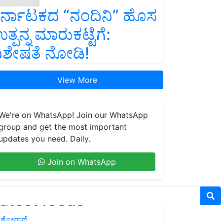
ರ್ನಾಟಕದ “ನಂದಿನಿ” ಹೊಸ
ತ್ಪನ್ನ ಮಾರುಕಟ್ಟೆಗೆ:
ಿಶೇಷತೆ ನೋಡಿ!
View More
We're on WhatsApp! Join our WhatsApp
group and get the most important
updates you need. Daily.
Join on WhatsApp
atest feeds
ಶೋಗಾಥೆ