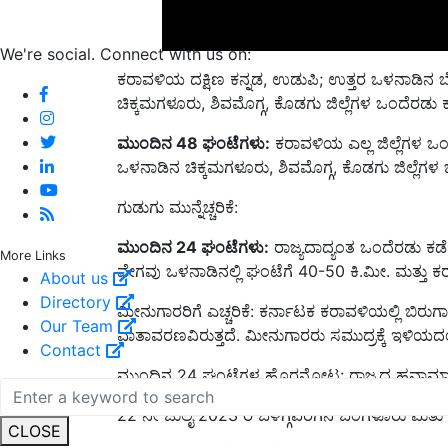
We're social. Connect with us on:
ಕರಾವಳಿಯ ದಕ್ಷಿಣ ಕನ್ನಡ, ಉಡುಪಿ; ಉತ್ತರ ಒಳನಾಡಿನ ಬ
ಚಿಕ್ಕಮಗಳೂರು, ಶಿವಮೊಗ್ಗ, ಕೊಡಗು ಜಿಲ್ಲೆಗಳ ಒಂದೆರಡು 
ಮುಂದಿನ
48
ಘಂಟೆಗಳು
:
ಕರಾವಳಿಯ ಎಲ್ಲ ಜಿಲ್ಲೆಗಳ ಒಂದೆ
ಒಳನಾಡಿನ ಚಿಕ್ಕಮಗಳೂರು, ಶಿವಮೊಗ್ಗ, ಕೊಡಗು ಜಿಲ್ಲೆಗಳ
ಗುಡುಗು ಮುನ್ನೆಚ್ಚರಿಕೆ:
ಮುಂದಿನ
24
ಘಂಟೆಗಳು
:
ರಾಜ್ಯದಾದ್ಯಂತ ಒಂದೆರಡು ಕಡೆಗ
ವೇಗವು ಒಳನಾಡಿನಲ್ಲಿ ಘಂಟೆಗೆ 40-50 ಕಿ.ಮೀ. ಮತ್ತು ಕರ
More Links
About us
ಮೀನುಗಾರರಿಗೆ ಎಚ್ಚರಿಕೆ: ಕರ್ನಾಟಕ ಕರಾವಳಿಯಲ್ಲಿ ಬಿರ
Directory
ವಾತಾವರಣವಿರುತ್ತದೆ. ಮೀನುಗಾರರು ಸಮುದ್ರಕ್ಕೆ ಇಳಿಯದ
Our Team
Contact
ಮುಂದಿನ 24 ಘಂಟೆಗಳ ಹೊರನೋಟ: ರಾಜ್ಯದ ಹವಾಮಾನದಲ್ಲ
22 ನೇ ಜುಲೈ 2023 ರ ಬೆಳಗ್ಗೆವರೆಗಿನ ಬೆಂಗಳೂರು ಮತು 
CLOSE
ಮುಂದಿನ 24 ಗಂಟೆಗಳು: ಬೆಂಗಳೂರು ನಗರದಲ್ಲಿ ಸಾಮಾನ್ಯ