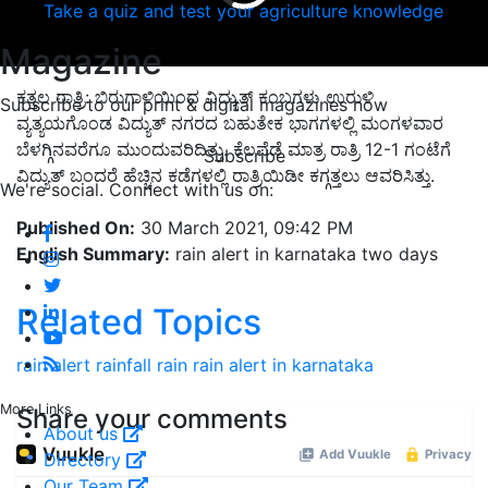
Take a quiz and test your agriculture knowledge
Magazine
ಕತ್ತಲ ರಾತ್ರಿ: ಬಿರುಗಾಳಿಯಿಂದ ವಿದ್ಯುತ್ ಕಂಬಗಳು ಉರುಳಿ
Subscribe to our print & digital magazines now
ವ್ಯತ್ಯಯಗೊಂಡ ವಿದ್ಯುತ್ ನಗರದ ಬಹುತೇಕ ಭಾಗಗಳಲ್ಲಿ ಮಂಗಳವಾರ
ಬೆಳಗ್ಗಿನವರೆಗೂ ಮುಂದುವರಿದಿತ್ತು. ಕೆಲವೆಡೆ ಮಾತ್ರ ರಾತ್ರಿ 12-1 ಗಂಟೆಗೆ
Subscribe
ವಿದ್ಯುತ್ ಬಂದರೆ ಹೆಚ್ಚಿನ ಕಡೆಗಳಲ್ಲಿ ರಾತ್ರಿಯಿಡೀ ಕಗ್ಗತ್ತಲು ಆವರಿಸಿತ್ತು.
We're social. Connect with us on:
Published On:
30 March 2021, 09:42 PM
English Summary:
rain alert in karnataka two days
Related Topics
rain alert
rainfall
rain
rain alert in karnataka
More Links
Share your comments
About us
Directory
Our Team