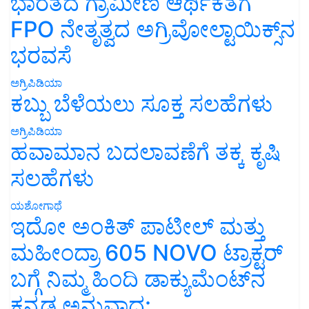
ಭಾರತದ ಗ್ರಾಮೀಣ ಆರ್ಥಿಕತೆಗೆ
FPO ನೇತೃತ್ವದ ಅಗ್ರಿವೋಲ್ಟಾಯಿಕ್ಸ್‌ನ
ಭರವಸೆ
ಅಗ್ರಿಪಿಡಿಯಾ
ಕಬ್ಬು ಬೆಳೆಯಲು ಸೂಕ್ತ ಸಲಹೆಗಳು
ಅಗ್ರಿಪಿಡಿಯಾ
ಹವಾಮಾನ ಬದಲಾವಣೆಗೆ ತಕ್ಕ ಕೃಷಿ
ಸಲಹೆಗಳು
ಯಶೋಗಾಥೆ
ಇದೋ ಅಂಕಿತ್ ಪಾಟೀಲ್ ಮತ್ತು
ಮಹೀಂದ್ರಾ 605 NOVO ಟ್ರಾಕ್ಟರ್
ಬಗ್ಗೆ ನಿಮ್ಮ ಹಿಂದಿ ಡಾಕ್ಯುಮೆಂಟ್‌ನ
ಕನ್ನಡ ಅನುವಾದ: