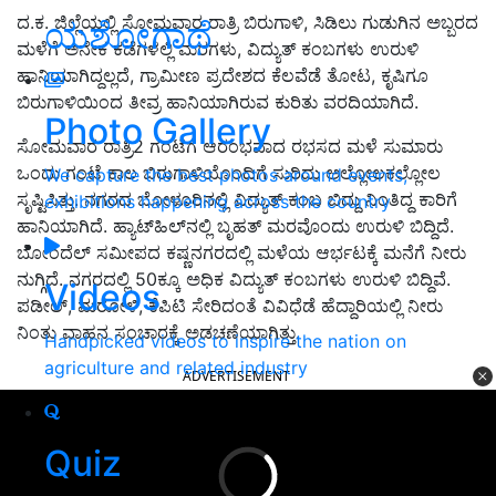
ದ.ಕ. ಜಿಲ್ಲೆಯಲ್ಲಿ ಸೋಮವಾರ ರಾತ್ರಿ ಬಿರುಗಾಳಿ, ಸಿಡಿಲು ಗುಡುಗಿನ ಅಬ್ಬರದ
ಯಶೋಗಾಥೆ
ಮಳೆಗೆ ಅನೇಕ ಕಡೆಗಳಲ್ಲಿ ಮರಗಳು, ವಿದ್ಯುತ್ ಕಂಬಗಳು ಉರುಳಿ
ಹಾನಿಯಾಗಿದ್ದಲ್ಲದೆ, ಗ್ರಾಮೀಣ ಪ್ರದೇಶದ ಕೆಲವೆಡೆ ತೋಟ, ಕೃಷಿಗೂ
ಬಿರುಗಾಳಿಯಿಂದ ತೀವ್ರ ಹಾನಿಯಾಗಿರುವ ಕುರಿತು ವರದಿಯಾಗಿದೆ.
Photo Gallery
ಸೋಮವಾರ ರಾತ್ರಿ2 ಗಂಟೆಗೆ ಆರಂಭವಾದ ರಭಸದ ಮಳೆ ಸುಮಾರು
ಒಂದು ಗಂಟೆ ಕಾಲ ಬಿರುಗಾಳಿಯೊಂದಿಗೆ ಸುರಿದು ಅಲ್ಲೋಲಕಲ್ಲೋಲ
We capture the best photos around events,
ಸೃಷ್ಟಿಸಿತ್ತು. ನಗರದ ಬೋಳೂರಿನಲ್ಲಿ ವಿದ್ಯುತ್ ಕಂಬ ಬಿದ್ದು ನಿಂತಿದ್ದ ಕಾರಿಗೆ
exhibitions happening across the country
ಹಾನಿಯಾಗಿದೆ. ಹ್ಯಾಟ್‍ಹಿಲ್‍ನಲ್ಲಿ ಬೃಹತ್ ಮರವೊಂದು ಉರುಳಿ ಬಿದ್ದಿದೆ.
ಬೋಂದೆಲ್ ಸಮೀಪದ ಕಷ್ಣನಗರದಲ್ಲಿ ಮಳೆಯ ಆರ್ಭಟಕ್ಕೆ ಮನೆಗೆ ನೀರು
ನುಗ್ಗಿದೆ. ನಗರದಲ್ಲಿ 50ಕ್ಕೂ ಅಧಿಕ ವಿದ್ಯುತ್ ಕಂಬಗಳು ಉರುಳಿ ಬಿದ್ದಿವೆ.
Videos
ಪಡೀಲ್, ಮರೋಳಿ, ಕೆಪಿಟಿ ಸೇರಿದಂತೆ ವಿವಿಧೆಡೆ ಹೆದ್ದಾರಿಯಲ್ಲಿ ನೀರು
ನಿಂತು ವಾಹನ ಸಂಚಾರಕ್ಕೆ ಅಡಚಣೆಯಾಗಿತ್ತು.
Handpicked videos to inspire the nation on
agriculture and related industry
ADVERTISEMENT
Quiz