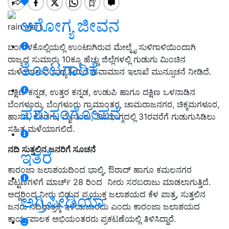
ಆರೋಗ್ಯ ಜೀವನ
rain alert
ಬಂಗಾಳಕೊಲ್ಲಿಯಲ್ಲಿ ಉಂಟಾಗಿರುವ ಮೇಲ್ಮೈ ಸುಳಿಗಾಳಿಯಿಂದಾಗಿ
ರಾಜ್ಯದ ಸುಮಾರು 10ಕ್ಕೂ ಹೆಚ್ಚು ಜಿಲ್ಲೆಗಳಲ್ಲಿ ಗುಡುಗು ಮಿಂಚಿನ
ತೋಟಗಾರಿಕೆ
ಮಳೆಯಾಗುವ ಸಾಧ್ಯತೆಯಿದೆ ಹವಾಮಾನ ಇಲಾಖೆ ಮುನ್ಸೂಚನೆ ನೀಡಿದೆ.
ದಕ್ಷಿಣ ಕನ್ನಡ, ಉತ್ತರ ಕನ್ನಡ, ಉಡುಪಿ ಹಾಗೂ ದಕ್ಷಿಣ ಒಳನಾಡಿನ
ಬೆಂಗಳೂರು, ಬೆಂಗಳೂರು ಗ್ರಾಮಾಂತರ, ಚಾಮರಾಜನಗರ, ಚಿಕ್ಕಮಗಳೂರ,
ಪಶುಸಂಗೋಪನೆ
ಹಾಸನ, ಕೊಡಗು, ಮೈಸೂರು, ಶಿವಮೊಗ್ಗದಲ್ಲಿ 31ರವರೆಗೆ ಗುಡುಗುಸಿಡಿಲು
ಸಹಿತ ಮಳೆಯಾಗಲಿದೆ.
ನದಿ ಸುತ್ತಲಿನ ಜನರಿಗೆ ಸೂಚನೆ
ಇತರೆ
ಕಾರಂಜಾ ಜಲಾಶಯದಿಂದ ಭಾಲ್ಕಿ, ಔರಾದ್ ಹಾಗೂ ಕಮಲನಗರ
ಪಟ್ಟಣಗಳಿಗೆ ಮಾರ್ಚ್ 28 ರಿಂದ ನೀರು ಸರಬರಾಜು ಮಾಡಲಾಗುತ್ತಿದೆ.
ಅದ್ದರಿಂದ ನೀರು ಬಿಡುವ ಪ್ರಯುಕ್ತ ಜಲಾಶಯದ ಕೆಳ ಪಾತ್ರ, ಸುತ್ತಲಿನ
ಅಗ್ರಿಪೀಡಿಯಾ
ಜನರು ನದಿಪಾತ್ರಕ್ಕೆ ಇಳಿಯಬಾರದು ಎಂದು ಕಾರಂಜಾ ಜಲಾಶಯದ
ಕಾರ್ಯಪಾಲಕ ಅಭಿಯಂತರರು ಪ್ರಕಟಣೆಯಲ್ಲಿ ತಿಳಿಸಿದ್ದಾರೆ.