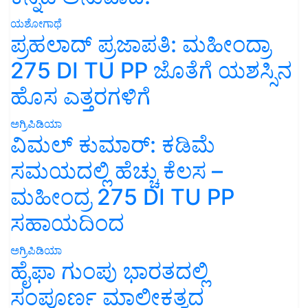
ಯಶೋಗಾಥೆ
ಪ್ರಹಲಾದ್ ಪ್ರಜಾಪತಿ: ಮಹೀಂದ್ರಾ
275 DI TU PP ಜೊತೆಗೆ ಯಶಸ್ಸಿನ
ಹೊಸ ಎತ್ತರಗಳಿಗೆ
ಅಗ್ರಿಪಿಡಿಯಾ
ವಿಮಲ್ ಕುಮಾರ್: ಕಡಿಮೆ
ಸಮಯದಲ್ಲಿ ಹೆಚ್ಚು ಕೆಲಸ –
ಮಹೀಂದ್ರ 275 DI TU PP
ಸಹಾಯದಿಂದ
ಅಗ್ರಿಪಿಡಿಯಾ
ಹೈಫಾ ಗುಂಪು ಭಾರತದಲ್ಲಿ
ಸಂಪೂರ್ಣ ಮಾಲೀಕತ್ವದ