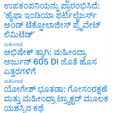
ಉಪಕಂಪನಿಯನ್ನು ಪ್ರಾರಂಭಿಸಿದೆ:
‘ಹೈಫಾ ಇಂಡಿಯಾ ಫರ್ಟಿಲೈಜರ್ಸ್
ಅಂಡ್ ಟೆಕ್ನೋಲಾಜೀಸ್ ಪ್ರೈವೇಟ್
ಲಿಮಿಟೆಡ್’
ಯಶೋಗಾಥೆ
ಅಭಿಷೇಕ್ ತ್ಯಾಗಿ: ಮಹೀಂದ್ರಾ
ಅರ್ಜುನ್ 605 DI ಜೊತೆ ಹೊಸ
ಎತ್ತರಗಳಿಗೆ
ಯಶೋಗಾಥೆ
ಯೋಗೇಶ್ ಭೂತಡಾ: ಗೋಸಂರಕ್ಷಣೆ
ಮತ್ತು ಮಹೀಂದ್ರಾ ಟ್ರ್ಯಾಕ್ಟರ್ ಮೂಲಕ
ಯಶಸ್ಸಿನ ಕಥೆ