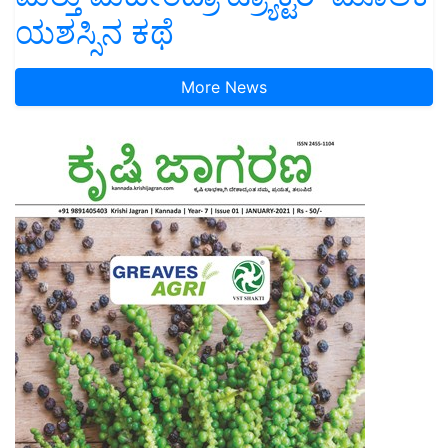
ಯಶಸ್ಸಿನ ಕಥೆ
More News