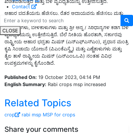
ಖಚಿತಪಡಿಸುತ್ತದೆ ಮತ್ತು ಬೆಳೆ ವೈವಿಧ್ಯತೆಯನ್ನು ಉತ್ತೇಜಿಸುತ್ತದೆ.
Contact
ಆಹಾರ ಭದ್ರತೆಯನ್ನು ಹೆಚ್ಚಿಸಲು, ರೈತರ ಆದಾಯವನ್ನು ಹೆಚ್ಚಿಸಲು ಮತ್ತು
ಆಮದಿನ ಮೇಲಿನ ಅವಲಂಬನೆಯನ್ನು ಕಡಿಮೆ ಮಾಡಲು ಸರ್ಕಾರವು
ಎಣ್ಣೆಕಾಳುಗಳು, ಬೇಳೆಕಾಳುಗಳು ಮತ್ತು ಶ್ರೀ ಅನ್ನ / ಸಿರಿಧಾನ್ಯಗಳ ಕಡೆಗೆ ಬೆಳೆ
CLOSE
ವೈವಿಧ್ಯತೆಯನ್ನು ಉತ್ತೇಜಿಸುತ್ತಿದೆ. ಬೆಲೆ ನೀತಿಯ ಹೊರತಾಗಿ, ಸರ್ಕಾರವು
ರಾಷ್ಟ್ರೀಯ ಆಹಾರ ಭದ್ರತಾ ಮಿಷನ್ (ಎನ್ಎಫ್ಎಸ್ಎಂ), ಪ್ರಧಾನ ಮಂತ್ರಿ
ಕೃಷಿ ಸಿಂಚಾಯಿ ಯೋಜನೆ (ಪಿಎಂಕೆಎಸ್ವೈ) ಮತ್ತು ಎಣ್ಣೆಕಾಳುಗಳು ಮತ್ತು
ತೈಲ ತಾಳೆ ರಾಷ್ಟ್ರೀಯ ಮಿಷನ್ (ಎನ್ಎಂಒಒಪಿ) ನಂತಹ ವಿವಿಧ
ಉಪಕ್ರಮಗಳನ್ನು ಕೈಗೊಂಡಿದೆ.
Published On:
19 October 2023, 04:14 PM
English Summary:
Rabi crops msp increased
Related Topics
crop
rabi
msp
MSP for crops
Share your comments