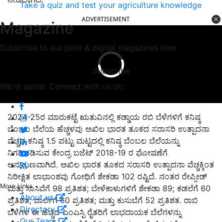
Take a quiz and test your agriculture knowledge
ADVERTISEMENT
Magazine
Subscribe to our print & digital magazines now
Subscribe
We're social. Connect with us on:
2024-25ರ ಮಾರುಕಟ್ಟೆ ಋತುವಿನಲ್ಲಿ ಕಡ್ಡಾಯ ರಬಿ ಬೆಳೆಗಳಿಗೆ ಕನಿಷ್ಠ
ಬೆಂಬಲ ಬೆಲೆಯ ಹೆಚ್ಚಳವು ಅಖಿಲ ಭಾರತ ತೂಕದ ಸರಾಸರಿ ಉತ್ಪಾದನಾ
ವೆಚ್ಚದ ಕನಿಷ್ಠ 1.5 ಪಟ್ಟು ಮಟ್ಟದಲ್ಲಿ ಕನಿಷ್ಠ ಬೆಂಬಲ ಬೆಲೆಯನ್ನು
ನಿಗದಿಪಡಿಸುವ ಕೇಂದ್ರ ಬಜೆಟ್ 2018-19 ರ ಘೋಷಣೆಗೆ
ಅನುಗುಣವಾಗಿದೆ. ಅಖಿಲ ಭಾರತ ತೂಕದ ಸರಾಸರಿ ಉತ್ಪಾದನಾ ವೆಚ್ಚಕ್ಕಿಂತ
ನಿರೀಕ್ಷಿತ ಲಾಭಾಂಶವು ಗೋಧಿಗೆ ಶೇಕಡಾ 102 ರಷ್ಟಿದೆ. ನಂತರ ರೇಪ್ಸೀಡ್
More Links
ಮತ್ತು ಸಾಸಿವೆಗೆ 98 ಪ್ರತಿಶತ; ಬೇಳೆಕಾಳುಗಳಿಗೆ ಶೇಕಡಾ 89; ಕಡಲೆಗೆ 60
About us
ಪ್ರತಿಶತ; ಬಾರ್ಲಿಗೆ 60 ಪ್ರತಿಶತ; ಮತ್ತು ಕುಸುಬೆಗೆ 52 ಪ್ರತಿಶತ. ರಾಬಿ
Directory
ಬೆಳೆಗಳ ಈ ಹೆಚ್ಚಿದ ಎಂಎಸ್ಪಿ ರೈತರಿಗೆ ಲಾಭದಾಯಕ ಬೆಲೆಗಳನ್ನು
Our Team