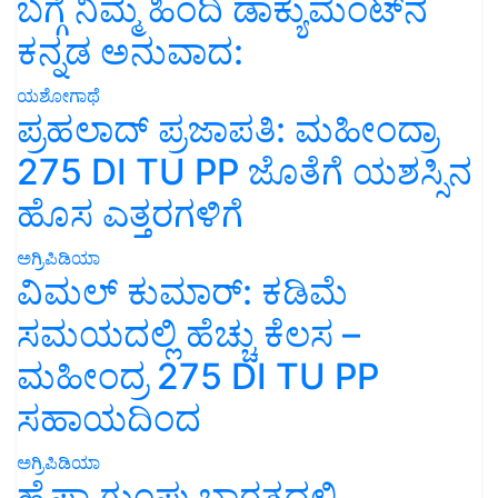
ಬಗ್ಗೆ ನಿಮ್ಮ ಹಿಂದಿ ಡಾಕ್ಯುಮೆಂಟ್‌ನ
ಕನ್ನಡ ಅನುವಾದ:
ಯಶೋಗಾಥೆ
ಪ್ರಹಲಾದ್ ಪ್ರಜಾಪತಿ: ಮಹೀಂದ್ರಾ
275 DI TU PP ಜೊತೆಗೆ ಯಶಸ್ಸಿನ
ಹೊಸ ಎತ್ತರಗಳಿಗೆ
ಅಗ್ರಿಪಿಡಿಯಾ
ವಿಮಲ್ ಕುಮಾರ್: ಕಡಿಮೆ
ಸಮಯದಲ್ಲಿ ಹೆಚ್ಚು ಕೆಲಸ –
ಮಹೀಂದ್ರ 275 DI TU PP
ಸಹಾಯದಿಂದ
ಅಗ್ರಿಪಿಡಿಯಾ
ಹೈಫಾ ಗುಂಪು ಭಾರತದಲ್ಲಿ