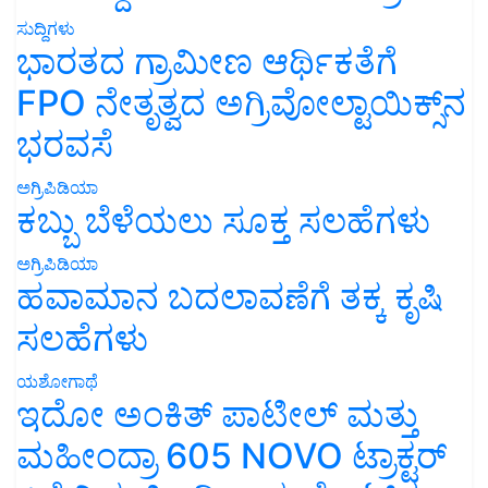
ಸುದ್ದಿಗಳು
ಭಾರತದ ಗ್ರಾಮೀಣ ಆರ್ಥಿಕತೆಗೆ
FPO ನೇತೃತ್ವದ ಅಗ್ರಿವೋಲ್ಟಾಯಿಕ್ಸ್‌ನ
ಭರವಸೆ
ಅಗ್ರಿಪಿಡಿಯಾ
ಕಬ್ಬು ಬೆಳೆಯಲು ಸೂಕ್ತ ಸಲಹೆಗಳು
ಅಗ್ರಿಪಿಡಿಯಾ
ಹವಾಮಾನ ಬದಲಾವಣೆಗೆ ತಕ್ಕ ಕೃಷಿ
ಸಲಹೆಗಳು
ಯಶೋಗಾಥೆ
ಇದೋ ಅಂಕಿತ್ ಪಾಟೀಲ್ ಮತ್ತು
ಮಹೀಂದ್ರಾ 605 NOVO ಟ್ರಾಕ್ಟರ್