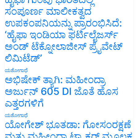
ಸಂಪೂರ್ಣ ಮಾಲೀಕತ್ವದ
ಉಪಕಂಪನಿಯನ್ನು ಪ್ರಾರಂಭಿಸಿದೆ:
‘ಹೈಫಾ ಇಂಡಿಯಾ ಫರ್ಟಿಲೈಜರ್ಸ್
ಅಂಡ್ ಟೆಕ್ನೋಲಾಜೀಸ್ ಪ್ರೈವೇಟ್
ಲಿಮಿಟೆಡ್’
ಯಶೋಗಾಥೆ
ಅಭಿಷೇಕ್ ತ್ಯಾಗಿ: ಮಹೀಂದ್ರಾ
ಅರ್ಜುನ್ 605 DI ಜೊತೆ ಹೊಸ
ಎತ್ತರಗಳಿಗೆ
ಯಶೋಗಾಥೆ
ಯೋಗೇಶ್ ಭೂತಡಾ: ಗೋಸಂರಕ್ಷಣೆ
ಮತ್ತು ಮಹೀಂದ್ರಾ ಟ್ರ್ಯಾಕ್ಟರ್ ಮೂಲಕ