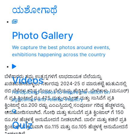
ಯಶೋಗಾಥೆ
Photo Gallery
We capture the best photos around events,
exhibitions happening across the country
ಬೆಳೆಗಾರರು ತಮ್ಮ ಉತ್ಪನ್ನಗಳಿಗೆ ಲಾಭದಾಯಕ ಬೆಲೆಯನ್ನು
Videos
ಖಚಿತಪಡಿಸಿಕೊಳ್ಳಲು ಸರ್ಕಾರವು 2024-25 ರ ಮಾರುಕಟ್ಟೆ ಋತುವಿನಲ್ಲಿ
ರಬಿ ಬೆಳೆಗಳ ಕನಿಷ್ಠ ಬೆಂಬಲ ಬೆಲೆಯನ್ನು ಹೆಚ್ಚಿಸಿದೆ. ಬೇಳೆಕಾಳು (ಮಸೂರ್)
Handpicked videos to inspire the nation on
ಗೆ ಪ್ರತಿ ಕ್ವಿಂಟಾಲ್ಗೆ ರೂ.425 ಮತ್ತು ರಾಪ್ಸೀಡ್ ಮತ್ತು ಸಾಸಿವೆಗೆ ಪ್ರತಿ
agriculture and related industry
ಕ್ವಿಂಟಾಲ್ಗೆ ರೂ.200 ರಷ್ಟು ಎಂಎಸ್ಪಿಯಲ್ಲಿ ಸಂಪೂರ್ಣ ಗರಿಷ್ಠ ಹೆಚ್ಚಳವನ್ನು
ಅನುಮೋದಿಸಲಾಗಿದೆ. ಗೋಧಿ ಮತ್ತು ಕುಸುಬೆಗೆ ಪ್ರತಿ ಕ್ವಿಂಟಾಲ್ ಗೆ 150
ರೂ.ಗಳ ಹೆಚ್ಚಳಕ್ಕೆ ಅನುಮೋದನೆ ನೀಡಲಾಗಿದೆ. ಬಾರ್ಲಿ ಮತ್ತು ಕಡಲೆ ಪ್ರತಿ
Quiz
ಕ್ವಿಂಟಾಲ್ ಗೆ ಕ್ರಮವಾಗಿ ರೂ.115 ಮತ್ತು ರೂ.105 ಹೆಚ್ಚಳಕ್ಕೆ ಅನುಮೋದನೆ
ನೀಡಲಾಗಿದೆ.