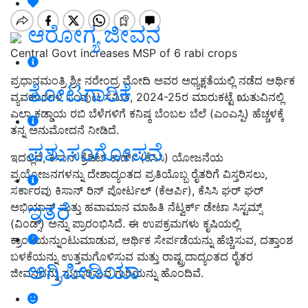
ಆರೋಗ್ಯ ಜೀವನ
Central Govt increases MSP of 6 rabi crops
ಪ್ರಧಾನಮಂತ್ರಿ ಶ್ರೀ ನರೇಂದ್ರ ಮೋದಿ ಅವರ ಅಧ್ಯಕ್ಷತೆಯಲ್ಲಿ ನಡೆದ ಆರ್ಥಿಕ
ತೋಟಗಾರಿಕೆ
ವ್ಯವಹಾರಗಳ ಸಂಪುಟ ಸಮಿತಿ, 2024-25ರ ಮಾರುಕಟ್ಟೆ ಋತುವಿನಲ್ಲಿ
ಎಲ್ಲಾ ಕಡ್ಡಾಯ ರಬಿ ಬೆಳೆಗಳಿಗೆ ಕನಿಷ್ಠ ಬೆಂಬಲ ಬೆಲೆ (ಎಂಎಸ್ಪಿ) ಹೆಚ್ಚಳಕ್ಕೆ
ತನ್ನ ಅನುಮೋದನೆ ನೀಡಿದೆ.
ಪಶುಸಂಗೋಪನೆ
ಇದಲ್ಲದೆ, ಕಿಸಾನ್ ಕ್ರೆಡಿಟ್ ಕಾರ್ಡ್ (ಕೆಸಿಸಿ) ಯೋಜನೆಯ
ಪ್ರಯೋಜನಗಳನ್ನು ದೇಶಾದ್ಯಂತದ ಪ್ರತಿಯೊಬ್ಬ ರೈತರಿಗೆ ವಿಸ್ತರಿಸಲು,
ಸರ್ಕಾರವು ಕಿಸಾನ್ ರಿನ್ ಪೋರ್ಟಲ್ (ಕೆಆರ್ಪಿ), ಕೆಸಿಸಿ ಘರ್ ಘರ್
ಇತರೆ
ಅಭಿಯಾನ್ ಮತ್ತು ಹವಾಮಾನ ಮಾಹಿತಿ ನೆಟ್ವರ್ಕ್ ಡೇಟಾ ಸಿಸ್ಟಮ್ಸ್
(ವಿಂಡ್ಸ್) ಅನ್ನು ಪ್ರಾರಂಭಿಸಿದೆ. ಈ ಉಪಕ್ರಮಗಳು ಕೃಷಿಯಲ್ಲಿ
ಕ್ರಾಂತಿಯನ್ನುಂಟುಮಾಡುವ, ಆರ್ಥಿಕ ಸೇರ್ಪಡೆಯನ್ನು ಹೆಚ್ಚಿಸುವ, ದತ್ತಾಂಶ
ಬಳಕೆಯನ್ನು ಉತ್ತಮಗೊಳಿಸುವ ಮತ್ತು ರಾಷ್ಟ್ರದಾದ್ಯಂತದ ರೈತರ
ಅಗ್ರಿಪೀಡಿಯಾ
ಜೀವನವನ್ನು ಸುಧಾರಿಸುವ ಗುರಿಯನ್ನು ಹೊಂದಿವೆ.