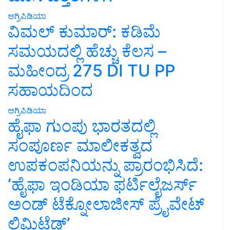
ಅಗ್ರಿಪಿಡಿಯಾ
ವಿಮಲ್ ಕುಮಾರ್: ಕಡಿಮೆ
ಸಮಯದಲ್ಲಿ ಹೆಚ್ಚು ಕೆಲಸ –
ಮಹೀಂದ್ರ 275 DI TU PP
ಸಹಾಯದಿಂದ
ಅಗ್ರಿಪಿಡಿಯಾ
ಹೈಫಾ ಗುಂಪು ಭಾರತದಲ್ಲಿ
ಸಂಪೂರ್ಣ ಮಾಲೀಕತ್ವದ
ಉಪಕಂಪನಿಯನ್ನು ಪ್ರಾರಂಭಿಸಿದೆ:
‘ಹೈಫಾ ಇಂಡಿಯಾ ಫರ್ಟಿಲೈಜರ್ಸ್
ಅಂಡ್ ಟೆಕ್ನೋಲಾಜೀಸ್ ಪ್ರೈವೇಟ್
ಲಿಮಿಟೆಡ್’