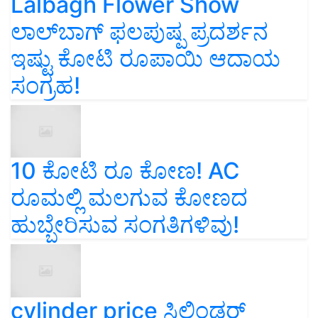
Lalbagh Flower Show
ಲಾಲ್‌ಬಾಗ್ ಫಲಪುಷ್ಪ ಪ್ರದರ್ಶನ
ಇಷ್ಟು ಕೋಟಿ ರೂಪಾಯಿ ಆದಾಯ
ಸಂಗ್ರಹ!
10 ಕೋಟಿ ರೂ ಕೋಣ! AC
ರೂಮಲ್ಲಿ ಮಲಗುವ ಕೋಣದ
ಹುಬ್ಬೇರಿಸುವ ಸಂಗತಿಗಳಿವು!
cylinder price ಸಿಲಿಂಡರ್‌