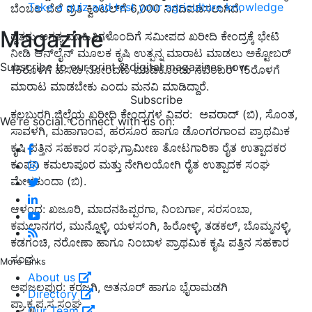
Take a quiz and test your agriculture knowledge
ಬೆಂಬಲ ಬೆಲೆ ಪ್ರತಿ ಕ್ವಿಂಟಲ್‍ಗೆ 6,000 ನಿಗದಿಪಡಿಸಲಾಗಿದೆ.
Magazine
ರೈತರು ಅಗತ್ಯ ಮಾಹಿತಿಗಳೊಂದಿಗೆ ಸಮೀಪದ ಖರೀದಿ ಕೇಂದ್ರಕ್ಕೆ ಭೇಟಿ
ನೀಡಿ ಆನ್‍ಲೈನ್ ಮೂಲಕ ಕೃಷಿ ಉತ್ಪನ್ನ ಮಾರಾಟ ಮಾಡಲು ಅಕ್ಟೋಬರ್
Subscribe to our print & digital magazines now
15ರೊಳಗೆ ಹೆಸರು ನೋಂದಣಿ ಮಾಡಿಕೊಂಡು ನವೆಂಬರ್ 15ರೊಳಗೆ
ಮಾರಾಟ ಮಾಡಬೇಕು ಎಂದು ಮನವಿ ಮಾಡಿದ್ದಾರೆ.
Subscribe
ಕಲಬುರಗಿ ಜಿಲ್ಲೆಯ ಖರೀದಿ ಕೇಂದ್ರಗಳ ವಿವರ: ಅವರಾದ್ (ಬಿ), ಸೊಂತ,
We're social. Connect with us on:
ಸಾವಳಗಿ, ಮಹಾಗಾಂವ, ಹರಸೂರ ಹಾಗೂ ಡೊಂಗರಗಾಂವ ಪ್ರಾಥಮಿಕ
ಕೃಷಿ ಪತ್ತಿನ ಸಹಕಾರ ಸಂಘ,ಗ್ರಾಮೀಣ ತೋಟಗಾರಿಕಾ ರೈತ ಉತ್ಪಾದಕರ
ಕಂಪನಿ ಕಮಲಾಪೂರ ಮತ್ತು ನೇಗಿಲಯೋಗಿ ರೈತ ಉತ್ಪಾದಕ ಸಂಘ
ಮೇಳಕುಂದಾ (ಬಿ).
ಆಳಂದ: ಖಜೂರಿ, ಮಾದನಹಿಪ್ಪರಗಾ, ನಿಂಬರ್ಗಾ, ಸರಸಂಬಾ,
ಕಮಲಾನಗರ, ಮುನ್ನೊಳ್ಳಿ, ಯಳಸಂಗಿ, ಹಿರೋಳ್ಳಿ, ತಡಕಲ್, ಬೊಮ್ಮನಳ್ಳಿ,
ಕಡಗಂಚಿ, ನರೋಣಾ ಹಾಗೂ ನಿಂಬಾಳ ಪ್ರಾಥಮಿಕ ಕೃಷಿ ಪತ್ತಿನ ಸಹಕಾರ
ಸಂಘ.
More Links
About us
ಅಫಜಲಪುರ: ಕರಜಗಿ, ಅತನೂರ್ ಹಾಗೂ ಭೈರಾಮಡಗಿ
Directory
ಪ್ರಾ.ಕೃ.ಪ.ಸ.ಸಂಘ
Our Team