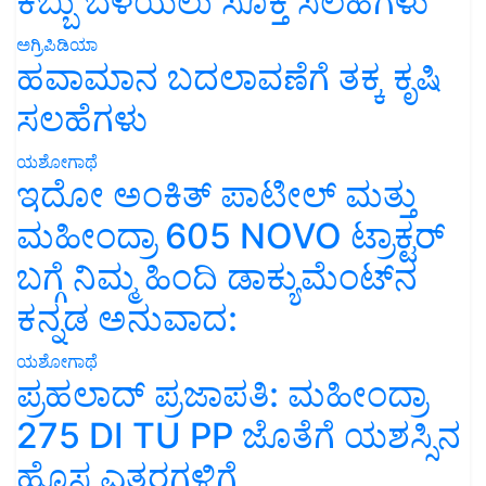
ಕಬ್ಬು ಬೆಳೆಯಲು ಸೂಕ್ತ ಸಲಹೆಗಳು
ಅಗ್ರಿಪಿಡಿಯಾ
ಹವಾಮಾನ ಬದಲಾವಣೆಗೆ ತಕ್ಕ ಕೃಷಿ
ಸಲಹೆಗಳು
ಯಶೋಗಾಥೆ
ಇದೋ ಅಂಕಿತ್ ಪಾಟೀಲ್ ಮತ್ತು
ಮಹೀಂದ್ರಾ 605 NOVO ಟ್ರಾಕ್ಟರ್
ಬಗ್ಗೆ ನಿಮ್ಮ ಹಿಂದಿ ಡಾಕ್ಯುಮೆಂಟ್‌ನ
ಕನ್ನಡ ಅನುವಾದ:
ಯಶೋಗಾಥೆ
ಪ್ರಹಲಾದ್ ಪ್ರಜಾಪತಿ: ಮಹೀಂದ್ರಾ
275 DI TU PP ಜೊತೆಗೆ ಯಶಸ್ಸಿನ
ಹೊಸ ಎತ್ತರಗಳಿಗೆ