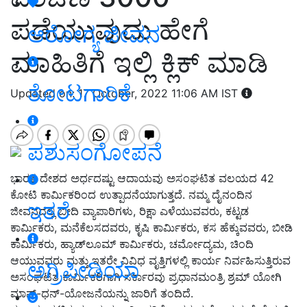
ಪಡೆಯುವುದು ಹೇಗೆ
ಆರೋಗ್ಯ ಜೀವನ
ಮಾಹಿತಿಗೆ ಇಲ್ಲಿ ಕ್ಲಿಕ್ ಮಾಡಿ
ತೋಟಗಾರಿಕೆ
Updated on: 17 October, 2022 11:06 AM IST
ಪಶುಸಂಗೋಪನೆ
ಭಾರತ ದೇಶದ ಅರ್ಧದಷ್ಟು ಆದಾಯವು ಅಸಂಘಟಿತ ವಲಯದ 42
ಕೋಟಿ ಕಾರ್ಮಿಕರಿಂದ ಉತ್ಪಾದನೆಯಾಗುತ್ತದೆ. ನಮ್ಮ ದೈನಂದಿನ
ಇತರೆ
ಜೀವನದಲ್ಲಿ ಬೀದಿ ವ್ಯಾಪಾರಿಗಳು, ರಿಕ್ಷಾ ಎಳೆಯುವವರು, ಕಟ್ಟಡ
ಕಾರ್ಮಿಕರು, ಮನೆಕೆಲಸದವರು, ಕೃಷಿ ಕಾರ್ಮಿಕರು, ಕಸ ಹೆಕ್ಕುವವರು, ಬೀಡಿ
ಕಾರ್ಮಿಕರು, ಹ್ಯಾಡ್‍ಲೂಮ್ ಕಾರ್ಮಿಕರು, ಚರ್ಮೋದ್ಯಮ, ಚಿಂದಿ
ಆಯುವವರು ಮತ್ತು ಇತರೇ ವಿವಿಧ ವೃತ್ತಿಗಳಲ್ಲಿ ಕಾರ್ಯ ನಿರ್ವಹಿಸುತ್ತಿರುವ
ಅಗ್ರಿಪೀಡಿಯಾ
ಅಸಂಘಟಿತ ಕಾರ್ಮಿಕರಿಗಾಗಿ ಸರ್ಕಾರವು ಪ್ರಧಾನಮಂತ್ರಿ ಶ್ರಮ್ ಯೋಗಿ
ಮಾನ್-ಧನ್-ಯೋಜನೆಯನ್ನು ಜಾರಿಗೆ ತಂದಿದೆ.