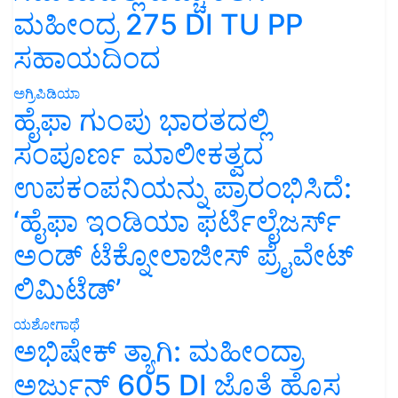
ಮಹೀಂದ್ರ 275 DI TU PP
ಸಹಾಯದಿಂದ
ಅಗ್ರಿಪಿಡಿಯಾ
ಹೈಫಾ ಗುಂಪು ಭಾರತದಲ್ಲಿ
ಸಂಪೂರ್ಣ ಮಾಲೀಕತ್ವದ
ಉಪಕಂಪನಿಯನ್ನು ಪ್ರಾರಂಭಿಸಿದೆ:
‘ಹೈಫಾ ಇಂಡಿಯಾ ಫರ್ಟಿಲೈಜರ್ಸ್
ಅಂಡ್ ಟೆಕ್ನೋಲಾಜೀಸ್ ಪ್ರೈವೇಟ್
ಲಿಮಿಟೆಡ್’
ಯಶೋಗಾಥೆ
ಅಭಿಷೇಕ್ ತ್ಯಾಗಿ: ಮಹೀಂದ್ರಾ
ಅರ್ಜುನ್ 605 DI ಜೊತೆ ಹೊಸ