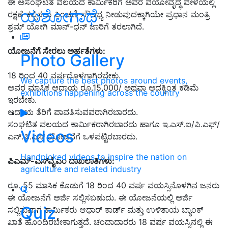
ಈ ಅಸಂಘಟಿತ ವಲಯದ ಕಾರ್ಮಿಕರಿಗೆ ಅವರ ವಯೋವೃದ್ಧ ವೇಳೆಯಲ್ಲಿ
ಯಶೋಗಾಥೆ
ರಕ್ಷಣೆ ಕಲ್ಪಿಸಲು ಪಿಂಚಣಿ ಸೌಲಭ್ಯ ನೀಡುವುದಕ್ಕಾಗಿಯೇ ಪ್ರಧಾನ ಮಂತ್ರಿ
ಶ್ರಮ್ ಯೋಗಿ ಮಾನ್-ಧನ್ ಜಾರಿಗೆ ತರಲಾಗಿದೆ.
ಯೋಜನೆಗೆ ಸೇರಲು ಅರ್ಹತೆಗಳು:
Photo Gallery
18 ರಿಂದ 40 ವರ್ಷದೊಳಗಾಗಿರಬೇಕು.
We capture the best photos around events,
ಅವರ ಮಾಸಿಕ ಆದಾಯ ರೂ.15,000/ ಅಥವಾ ಅದಕ್ಕಿಂತ ಕಡಿಮೆ
exhibitions happening across the country
ಇರಬೇಕು.
ಆದಾಯ ತೆರಿಗೆ ಪಾವತಿಸುವವರಾಗಿರಬಾರದು.
ಸಂಘಟಿತ ವಲಯದ ಕಾರ್ಮಿಕರಾಗಿರಬಾರದು ಹಾಗೂ ಇ.ಎಸ್.ಐ/ಪಿ.ಎಫ್/
Videos
ಎನ್.ಪಿ.ಎಸ್ ಯೋಜನೆಗೆ ಒಳಪಟ್ಟಿರಬಾರದು.
Handpicked videos to inspire the nation on
ಪಿಎಮ್-ಎಸ್‌ವೈಎಂ ದಾಖಲಾತಿಗಳು:
agriculture and related industry
ರೂ. 55 ಮಾಸಿಕ ಕೊಡುಗೆ 18 ರಿಂದ 40 ವರ್ಷ ವಯಸ್ಸಿನೊಳಗಿನ ಜನರು
ಈ ಯೋಜನೆಗೆ ಅರ್ಜಿ ಸಲ್ಲಿಸಬಹುದು. ಈ ಯೋಜನೆಯಲ್ಲಿ ಅರ್ಜಿ
Quiz
ಸಲ್ಲಿಸುವಾಗ ಕಾರ್ಮಿಕರು ಆಧಾರ್ ಕಾರ್ಡ್ ಮತ್ತು ಉಳಿತಾಯ ಬ್ಯಾಂಕ್
ಖಾತೆ ಹೊಂದಿರಬೇಕಾಗುತ್ತದೆ. ಚಂದಾದಾರರು 18 ವರ್ಷ ವಯಸ್ಸಿನಲ್ಲಿ ಈ