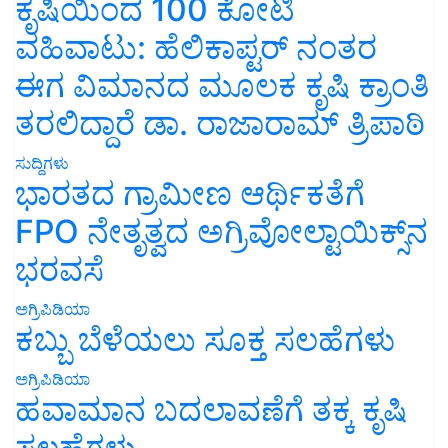
ಕೃಷಿಯಿಂದ 100 ಕೋಟಿ
ವಹಿವಾಟು: ಹೆಲಿಕಾಪ್ಟರ್ ನಂತರ
ಈಗ ವಿಮಾನದ ಮೂಲಕ ಕೃಷಿ ಕ್ರಾಂತಿ
ತರಲಿದ್ದಾರೆ ಡಾ. ರಾಜಾರಾಮ್ ತ್ರಿಪಾಠಿ
ಸುದ್ದಿಗಳು
ಭಾರತದ ಗ್ರಾಮೀಣ ಆರ್ಥಿಕತೆಗೆ
FPO ನೇತೃತ್ವದ ಅಗ್ರಿವೋಲ್ಟಾಯಿಕ್ಸ್‌ನ
ಭರವಸೆ
ಅಗ್ರಿಪಿಡಿಯಾ
ಕಬ್ಬು ಬೆಳೆಯಲು ಸೂಕ್ತ ಸಲಹೆಗಳು
ಅಗ್ರಿಪಿಡಿಯಾ
ಹವಾಮಾನ ಬದಲಾವಣೆಗೆ ತಕ್ಕ ಕೃಷಿ
ಸಲಹೆಗಳು