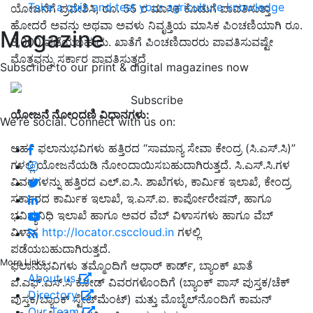
Take a quiz and test your agriculture knowledge
ಯೋಜನೆಗೆ ಪ್ರವೇಶಿಸಿ, ರೂ. 55 ರ ಮಾಸಿಕ ಕೊಡುಗೆ ಪಾವತಿಸುತ್ತಾ
ಹೋದರೆ ಅವನು ಅಥವಾ ಅವಳು ನಿವೃತ್ತಿಯ ಮಾಸಿಕ ಪಿಂಚಣಿಯಾಗಿ ರೂ.
Magazine
3,000 ಪಡೆಯಬಹುದು. ಖಾತೆಗೆ ಪಿಂಚಣಿದಾರರು ಪಾವತಿಸುವಷ್ಟೇ
ಮೊತ್ತವನ್ನು ಸರ್ಕಾರ ಪಾವತಿಸುತ್ತದೆ
Subscribe to our print & digital magazines now
Subscribe
ಯೋಜನೆ ನೋಂದಣಿ ವಿಧಾನಗಳು:
We're social. Connect with us on:
ಅರ್ಹ ಫಲಾನುಭವಿಗಳು ಹತ್ತಿರದ “ಸಾಮಾನ್ಯ ಸೇವಾ ಕೇಂದ್ರ (ಸಿ.ಎಸ್.ಸಿ)”
ಗಳಲ್ಲಿ ಯೋಜನೆಯಡಿ ನೋಂದಾಯಿಸಬಹುದಾಗಿರುತ್ತದೆ. ಸಿ.ಎಸ್.ಸಿ.ಗಳ
ವಿವರಗಳನ್ನು ಹತ್ತಿರದ ಎಲ್.ಐ.ಸಿ. ಶಾಖೆಗಳು, ಕಾರ್ಮಿಕ ಇಲಾಖೆ, ಕೇಂದ್ರ
ಸರ್ಕಾರದ ಕಾರ್ಮಿಕ ಇಲಾಖೆ, ಇ.ಎಸ್.ಐ. ಕಾರ್ಪೋರೇಷನ್, ಹಾಗೂ
ಭವಿಷ್ಯನಿಧಿ ಇಲಾಖೆ ಹಾಗೂ ಅವರ ವೆಬ್ ವಿಳಾಸಗಳು ಹಾಗೂ ವೆಬ್
ವಿಳಾಸ
http://locator.csccloud.in
ಗಳಲ್ಲಿ
ಪಡೆಯಬಹುದಾಗಿರುತ್ತದೆ.
More Links
ಫಲಾನುಭವಿಗಳು ತಮ್ಮೊಂದಿಗೆ ಆಧಾರ್ ಕಾರ್ಡ್, ಬ್ಯಾಂಕ್ ಖಾತೆ
About us
ಐ.ಎಫ್.ಎಸ್.ಸಿ ಕೋಡ್ ವಿವರಗಳೊಂದಿಗೆ (ಬ್ಯಾಂಕ್ ಪಾಸ್ ಪುಸ್ತಕ/ಚೆಕ್
Directory
ಪುಸ್ತಕ/ಬ್ಯಾಂಕ್ ಸ್ಟೇಟ್‍ಮೆಂಟ್) ಮತ್ತು ಮೊಬೈಲ್‍ನೊಂದಿಗೆ ಕಾಮನ್
Our Team