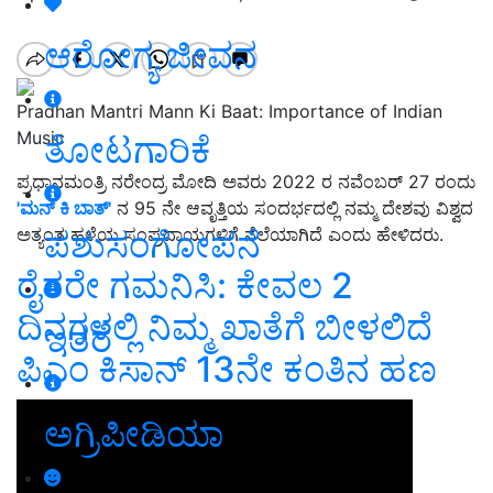
ಆರೋಗ್ಯ ಜೀವನ
Pradhan Mantri Mann Ki Baat: Importance of Indian
Music
ತೋಟಗಾರಿಕೆ
ಪ್ರಧಾನಮಂತ್ರಿ ನರೇಂದ್ರ ಮೋದಿ ಅವರು 2022 ರ ನವೆಂಬರ್ 27 ರಂದು
'ಮನ್ ಕಿ ಬಾತ್'
ನ 95 ನೇ ಆವೃತ್ತಿಯ ಸಂದರ್ಭದಲ್ಲಿ ನಮ್ಮ ದೇಶವು ವಿಶ್ವದ
ಪಶುಸಂಗೋಪನೆ
ಅತ್ಯಂತ ಹಳೆಯ ಸಂಪ್ರದಾಯಗಳಿಗೆ ನೆಲೆಯಾಗಿದೆ ಎಂದು ಹೇಳಿದರು.
ರೈತರೇ ಗಮನಿಸಿ: ಕೇವಲ 2
ದಿನಗಳಲ್ಲಿ ನಿಮ್ಮ ಖಾತೆಗೆ ಬೀಳಲಿದೆ
ಇತರೆ
ಪಿಎಂ ಕಿಸಾನ್‌ 13ನೇ ಕಂತಿನ ಹಣ
ಅಗ್ರಿಪೀಡಿಯಾ