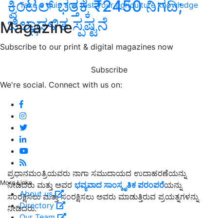
ಕ್ವಿಂಟಲ್ ಭತ್ತಕ್ಕೆ ₹2450 ನಿಗದಿ;
Take a quiz and test your agriculture knowledge
ಜಿಲ್ಲಾಡಳಿತ ಸ್ಪಷ್ಟನೆ
Magazine
Subscribe to our print & digital magazines now
Subscribe
We're social. Connect with us on:
ಪ್ರಧಾನಮಂತ್ರಿಯವರು ನಾಗಾ ಸಮುದಾಯದ ಉದಾಹರಣೆಯನ್ನು
More Links
ನೀಡಿದರು ಮತ್ತು ಅವರ
ಭವ್ಯವಾದ ಸಾಂಸ್ಕೃತಿಕ ಪರಂಪರೆ
ಯನ್ನು
About us
ಸಂರಕ್ಷಿಸಲು ಮತ್ತು ಸಂರಕ್ಷಿಸಲು ಅವರು ಮಾಡುತ್ತಿರುವ ಪ್ರಯತ್ನಗಳನ್ನು
Directory
ನೀಡಿದರು.
Our Team