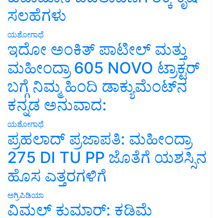
ಸಲಹೆಗಳು
ಯಶೋಗಾಥೆ
ಇದೋ ಅಂಕಿತ್ ಪಾಟೀಲ್ ಮತ್ತು
ಮಹೀಂದ್ರಾ 605 NOVO ಟ್ರಾಕ್ಟರ್
ಬಗ್ಗೆ ನಿಮ್ಮ ಹಿಂದಿ ಡಾಕ್ಯುಮೆಂಟ್‌ನ
ಕನ್ನಡ ಅನುವಾದ:
ಯಶೋಗಾಥೆ
ಪ್ರಹಲಾದ್ ಪ್ರಜಾಪತಿ: ಮಹೀಂದ್ರಾ
275 DI TU PP ಜೊತೆಗೆ ಯಶಸ್ಸಿನ
ಹೊಸ ಎತ್ತರಗಳಿಗೆ
ಅಗ್ರಿಪಿಡಿಯಾ
ವಿಮಲ್ ಕುಮಾರ್: ಕಡಿಮೆ