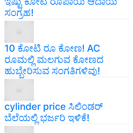
ಇಷ್ಟು ಕೋಟಿ ರೂಪಾಯಿ ಆದಾಯ
ಸಂಗ್ರಹ!
10 ಕೋಟಿ ರೂ ಕೋಣ! AC
ರೂಮಲ್ಲಿ ಮಲಗುವ ಕೋಣದ
ಹುಬ್ಬೇರಿಸುವ ಸಂಗತಿಗಳಿವು!
cylinder price ಸಿಲಿಂಡರ್‌
ಬೆಲೆಯಲ್ಲಿ ಭರ್ಜರಿ ಇಳಿಕೆ!