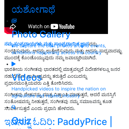
ಯಶೋಗಾಥೆ
Photo Gallery
ನಮ್ಮ ಸಂಪ್ರದಾಯಗಳು ಮತ್ತು ಸಾಂಪ್ರದಾಯಿಕ ಜ್ಞಾನ
ವನ್ನು
We capture the best photos around events,
ಸಂರಕ್ಷಿಸುವುದು, ಅದನ್ನು ಉತ್ತೇಜಿಸುವುದು ಮತ್ತು ಅದನ್ನು ಸಾಧ್ಯವಾದಷ್ಟು
exhibitions happening across the country
ಮುಂದಕ್ಕೆ ಕೊಂಡೊಯ್ಯುವುದು ನಮ್ಮ ಜವಾಬ್ದಾರಿಯಾಗಿದೆ.
ಭಾರತೀಯ ಸಂಗೀತವು ಭಾರತದಲ್ಲಿ ಮಾತ್ರವಲ್ಲದೆ ವಿದೇಶಗಳಲ್ಲೂ ಜನರ
Videos
ನಡುವೆ ಹೇಗೆ ಸಾಮೀಪ್ಯವನ್ನು ತರುತ್ತಿದೆ ಎಂಬುದನ್ನು
ಪ್ರಧಾನಮಂತ್ರಿಯವರು ಎತ್ತಿ ತೋರಿಸಿದರು.
Handpicked videos to inspire the nation on
ಸಂಗೀತವು ದೇಹವನ್ನು ಮಾತ್ರ ವಿಶ್ರಾಂತಿ ಮಾಡುತ್ತದೆ, ಆದರೆ ಮನಸ್ಸಿಗೆ
agriculture and related industry
ಸಂತೋಷವನ್ನು ನೀಡುತ್ತದೆ, ಸಂಗೀತವು ನಮ್ಮ ಸಮಾಜವನ್ನು ಕೂಡ
ಸಂಪರ್ಕಿಸುತ್ತದೆ ಎಂದು ಪ್ರಧಾನಿ ಹೇಳಿದರು.
Quiz
ಇದನ್ನೂ ಓದಿರಿ: PaddyPrice |