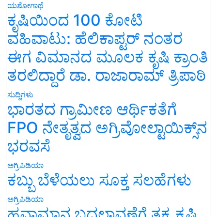
ಯಶೋಗಾಥೆ
ಕೃಷಿಯಿಂದ 100 ಕೋಟಿ
ವಹಿವಾಟು: ಹೆಲಿಕಾಪ್ಟರ್ ನಂತರ
ಈಗ ವಿಮಾನದ ಮೂಲಕ ಕೃಷಿ ಕ್ರಾಂತಿ
ತರಲಿದ್ದಾರೆ ಡಾ. ರಾಜಾರಾಮ್ ತ್ರಿಪಾಠಿ
ಸುದ್ದಿಗಳು
ಭಾರತದ ಗ್ರಾಮೀಣ ಆರ್ಥಿಕತೆಗೆ
FPO ನೇತೃತ್ವದ ಅಗ್ರಿವೋಲ್ಟಾಯಿಕ್ಸ್‌ನ
ಭರವಸೆ
ಅಗ್ರಿಪಿಡಿಯಾ
ಕಬ್ಬು ಬೆಳೆಯಲು ಸೂಕ್ತ ಸಲಹೆಗಳು
ಅಗ್ರಿಪಿಡಿಯಾ
ಹವಾಮಾನ ಬದಲಾವಣೆಗೆ ತಕ್ಕ ಕೃಷಿ