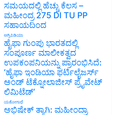
ಸಮಯದಲ್ಲಿ ಹೆಚ್ಚು ಕೆಲಸ –
ಮಹೀಂದ್ರ 275 DI TU PP
ಸಹಾಯದಿಂದ
ಅಗ್ರಿಪಿಡಿಯಾ
ಹೈಫಾ ಗುಂಪು ಭಾರತದಲ್ಲಿ
ಸಂಪೂರ್ಣ ಮಾಲೀಕತ್ವದ
ಉಪಕಂಪನಿಯನ್ನು ಪ್ರಾರಂಭಿಸಿದೆ:
‘ಹೈಫಾ ಇಂಡಿಯಾ ಫರ್ಟಿಲೈಜರ್ಸ್
ಅಂಡ್ ಟೆಕ್ನೋಲಾಜೀಸ್ ಪ್ರೈವೇಟ್
ಲಿಮಿಟೆಡ್’
ಯಶೋಗಾಥೆ
ಅಭಿಷೇಕ್ ತ್ಯಾಗಿ: ಮಹೀಂದ್ರಾ