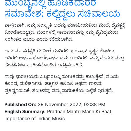
ಮುಂಬೈನಲ್ಲಿ ಹೂಡಿಕೆದಾರರ
ಸಮಾವೇಶ: ಕಲ್ಲಿದ್ದಲು ಸಚಿವಾಲಯ
ವಾಸ್ತವವಾಗಿ, ನಮ್ಮ ಸಂಸ್ಕೃತಿ ಅದನ್ನು ಮಾನವೀಯತೆಯ ಮೇಲೆ, ದೈವತ್ವಕ್ಕೆ
ಕೊಂಡೊಯ್ಯುತ್ತದೆ. ವೇದಗಳಲ್ಲಿ ಸಾಮವೇದವನ್ನು ನಮ್ಮ ವೈವಿಧ್ಯಮಯ
ಸಂಗೀತದ ಮೂಲ ಎಂದು ಕರೆಯಲಾಗಿದೆ.
ಅದು ಮಾ ಸರಸ್ವತಿಯ ವೀಣೆಯಾಗಿರಲಿ, ಭಗವಾನ್ ಕೃಷ್ಣನ ಕೊಳಲು
ಆಗಿರಲಿ ಅಥವಾ ಭೋಲೇನಾಥನ ದಮರು ಆಗಿರಲಿ, ನಮ್ಮ ದೇವರು ಮತ್ತು
ದೇವತೆಗಳೂ ಸಂಗೀತದೊಂದಿಗೆ ಲಗತ್ತಿಸಲಾಗಿದೆ.
ನಾವು ಭಾರತೀಯರು ಎಲ್ಲದರಲ್ಲೂ ಸಂಗೀತವನ್ನು ಕಾಣುತ್ತೇವೆ. ನದಿಯ
ಕಲರವ, ಮಳೆಹನಿಗಳು, ಹಕ್ಕಿಗಳ ಚಿಲಿಪಿಲಿ ಅಥವಾ ಗಾಳಿಯ
ಪ್ರತಿಧ್ವನಿಸುವಿಕೆ, ಸಂಗೀತವು ನಮ್ಮ ನಾಗರಿಕತೆಯ ಎಲ್ಲೆಡೆ ಇರುತ್ತದೆ.
Published On:
29 November 2022, 02:38 PM
English Summary:
Pradhan Mantri Mann Ki Baat:
Importance of Indian Music