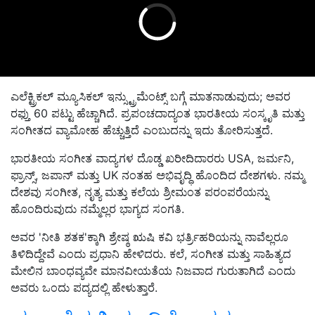
ಎಲೆಕ್ಟ್ರಿಕಲ್ ಮ್ಯೂಸಿಕಲ್ ಇನ್ಸ್ಟ್ರುಮೆಂಟ್ಸ್ ಬಗ್ಗೆ ಮಾತನಾಡುವುದು; ಅವರ
ರಫ್ತು 60 ಪಟ್ಟು ಹೆಚ್ಚಾಗಿದೆ. ಪ್ರಪಂಚದಾದ್ಯಂತ ಭಾರತೀಯ ಸಂಸ್ಕೃತಿ ಮತ್ತು
ಸಂಗೀತದ ವ್ಯಾಮೋಹ ಹೆಚ್ಚುತ್ತಿದೆ ಎಂಬುದನ್ನು ಇದು ತೋರಿಸುತ್ತದೆ.
ಭಾರತೀಯ ಸಂಗೀತ ವಾದ್ಯಗಳ ದೊಡ್ಡ ಖರೀದಿದಾರರು USA, ಜರ್ಮನಿ,
ಫ್ರಾನ್ಸ್, ಜಪಾನ್ ಮತ್ತು UK ನಂತಹ ಅಭಿವೃದ್ಧಿ ಹೊಂದಿದ ದೇಶಗಳು. ನಮ್ಮ
ದೇಶವು ಸಂಗೀತ, ನೃತ್ಯ ಮತ್ತು ಕಲೆಯ ಶ್ರೀಮಂತ ಪರಂಪರೆಯನ್ನು
ಹೊಂದಿರುವುದು ನಮ್ಮೆಲ್ಲರ ಭಾಗ್ಯದ ಸಂಗತಿ.
ಅವರ 'ನೀತಿ ಶತಕ'ಕ್ಕಾಗಿ ಶ್ರೇಷ್ಠ ಋಷಿ ಕವಿ ಭರ್ತ್ರಿಹರಿಯನ್ನು ನಾವೆಲ್ಲರೂ
ತಿಳಿದಿದ್ದೇವೆ ಎಂದು ಪ್ರಧಾನಿ ಹೇಳಿದರು. ಕಲೆ, ಸಂಗೀತ ಮತ್ತು ಸಾಹಿತ್ಯದ
ಮೇಲಿನ ಬಾಂಧವ್ಯವೇ ಮಾನವೀಯತೆಯ ನಿಜವಾದ ಗುರುತಾಗಿದೆ ಎಂದು
ಅವರು ಒಂದು ಪದ್ಯದಲ್ಲಿ ಹೇಳುತ್ತಾರೆ.