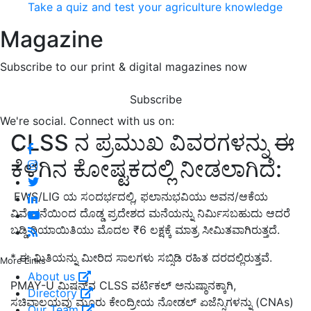
Take a quiz and test your agriculture knowledge
Magazine
Subscribe to our print & digital magazines now
Subscribe
We're social. Connect with us on:
CLSS ನ ಪ್ರಮುಖ ವಿವರಗಳನ್ನು ಈ
ಕೆಳಗಿನ ಕೋಷ್ಟಕದಲ್ಲಿ ನೀಡಲಾಗಿದೆ:
EWS/LIG ಯ ಸಂದರ್ಭದಲ್ಲಿ, ಫಲಾನುಭವಿಯು ಅವನ/ಆಕೆಯ
ವಿವೇಚನೆಯಿಂದ ದೊಡ್ಡ ಪ್ರದೇಶದ ಮನೆಯನ್ನು ನಿರ್ಮಿಸಬಹುದು ಆದರೆ
ಬಡ್ಡಿ ರಿಯಾಯಿತಿಯು ಮೊದಲ ₹6
ಲಕ್ಷಕ್ಕೆ ಮಾತ್ರ ಸೀಮಿತವಾಗಿರುತ್ತದೆ.
* ಈ ಮಿತಿಯನ್ನು ಮೀರಿದ ಸಾಲಗಳು ಸಬ್ಸಿಡಿ ರಹಿತ ದರದಲ್ಲಿರುತ್ತವೆ.
More Links
About us
PMAY-U ಮಿಷನ್‌ನ CLSS ವರ್ಟಿಕಲ್ ಅನುಷ್ಠಾನಕ್ಕಾಗಿ,
Directory
ಸಚಿವಾಲಯವು ಮೂರು ಕೇಂದ್ರೀಯ ನೋಡಲ್ ಏಜೆನ್ಸಿಗಳನ್ನು (CNAs)
Our Team