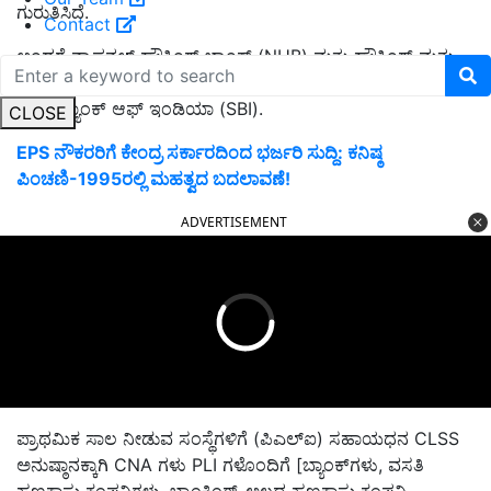
ಗುರುತಿಸಿದೆ.
Contact
ಅಂದರೆ ನ್ಯಾಷನಲ್ ಹೌಸಿಂಗ್ ಬ್ಯಾಂಕ್ (NHB) ಮತ್ತು ಹೌಸಿಂಗ್ ಮತ್ತು
ಅರ್ಬನ್ ಡೆವಲಪ್‌ಮೆಂಟ್ ಕಾರ್ಪೊರೇಷನ್ ಲಿಮಿಟೆಡ್ (HUDCO) ಮತ್ತು
ಸ್ಟೇಟ್ ಬ್ಯಾಂಕ್ ಆಫ್ ಇಂಡಿಯಾ (SBI).
CLOSE
EPS ನೌಕರರಿಗೆ ಕೇಂದ್ರ ಸರ್ಕಾರದಿಂದ ಭರ್ಜರಿ ಸುದ್ದಿ: ಕನಿಷ್ಠ
ಪಿಂಚಣಿ-1995ರಲ್ಲಿ ಮಹತ್ವದ ಬದಲಾವಣೆ!
ADVERTISEMENT
ಪ್ರಾಥಮಿಕ ಸಾಲ ನೀಡುವ ಸಂಸ್ಥೆಗಳಿಗೆ (ಪಿಎಲ್‌ಐ) ಸಹಾಯಧನ CLSS
ಅನುಷ್ಠಾನಕ್ಕಾಗಿ CNA ಗಳು PLI ಗಳೊಂದಿಗೆ [ಬ್ಯಾಂಕ್‌ಗಳು, ವಸತಿ