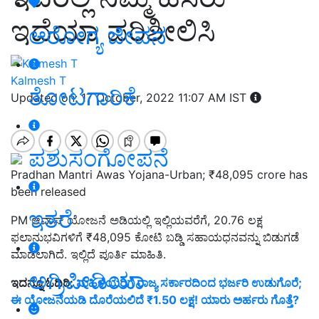
ಇದೆಯಾ ಪರಿಶೀಲಿಸಿ
ಆರೋಗ್ಯ ಜೀವನ
Kalmesh T
ತೋಟಗಾರಿಕೆ
Updated on: 17 October, 2022 11:07 AM IST
ಪಶುಸಂಗೋಪನೆ
Pradhan Mantri Awas Yojana-Urban; ₹48,095 crore has
been released
ಇತರೆ
PM ಆವಾಸ್‌ ಯೋಜನೆ ಅಡಿಯಲ್ಲಿ ಇಲ್ಲಿಯವರೆಗೆ, 20.76 ಲಕ್ಷ
ಫಲಾನುಭವಿಗಳಿಗೆ ₹48,095
ಕೋಟಿ ಬಡ್ಡಿ ಸಹಾಯಧನವನ್ನು ಬಿಡುಗಡೆ
ಮಾಡಲಾಗಿದೆ. ಇಲ್ಲಿದೆ ಪೂರ್ತಿ ಮಾಹಿತಿ.
ಅಗ್ರಿಪೀಡಿಯಾ
ಇದನ್ನೂ ಓದಿರಿ:
ಮಹಿಳೆಯರಿಗೆ ರಾಜ್ಯ ಸರ್ಕಾರದಿಂದ ಭರ್ಜರಿ ಉಡುಗೊರೆ;
ಈ ಯೋಜನೆಯಡಿ ದೊರೆಯಲಿದೆ ₹1.50 ಲಕ್ಷ! ಯಾರು ಅರ್ಹರು ಗೊತ್ತೆ?