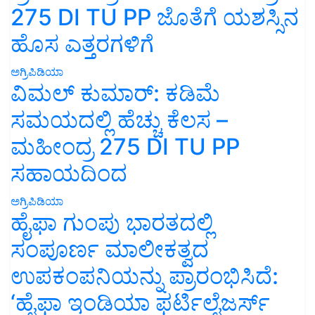
275 DI TU PP ಜೊತೆಗೆ ಯಶಸ್ಸಿನ
ಹೊಸ ಎತ್ತರಗಳಿಗೆ
ಅಗ್ರಿಪಿಡಿಯಾ
ವಿಮಲ್ ಕುಮಾರ್: ಕಡಿಮೆ
ಸಮಯದಲ್ಲಿ ಹೆಚ್ಚು ಕೆಲಸ –
ಮಹೀಂದ್ರ 275 DI TU PP
ಸಹಾಯದಿಂದ
ಅಗ್ರಿಪಿಡಿಯಾ
ಹೈಫಾ ಗುಂಪು ಭಾರತದಲ್ಲಿ
ಸಂಪೂರ್ಣ ಮಾಲೀಕತ್ವದ
ಉಪಕಂಪನಿಯನ್ನು ಪ್ರಾರಂಭಿಸಿದೆ:
‘ಹೈಫಾ ಇಂಡಿಯಾ ಫರ್ಟಿಲೈಜರ್ಸ್