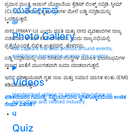
ಪ್ರಧಾನ ಮಂತ್ರಿ ಆವಾಸ್ ಯೋಜನೆಯ ಕ್ರೆಡಿಟ್ ಲಿಂಕ್ಡ್ ಸಬ್ಸಿಡಿ ಸ್ಕೀಮ್
ಯಶೋಗಾಥೆ
(CLSS) ಅಡಿಯಲ್ಲಿ ಗೃಹ ಸಾಲಗಳ ಮೇಲೆ ಬಡ್ಡಿ ಸಬ್ಸಿಡಿಯನ್ನು
ಒದಗಿಸುತ್ತದೆ.
ನಗರ (PMAY-U) ಎಂದು ವಸತಿ ಮತ್ತು ನಗರ ವ್ಯವಹಾರಗಳ ರಾಜ್ಯ
Photo Gallery
ಸಚಿವರಾದ ಕೌಶಲ್ ಕಿಶೋರ್ ಅವರು ಇಂದು ರಾಜ್ಯಸಭೆಯಲ್ಲಿ
ಪ್ರಶ್ನೆಯೊಂದಕ್ಕೆ ಲಿಖಿತ ಉತ್ತರದಲ್ಲಿ ಹೇಳಿದರು.
We capture the best photos around events,
exhibitions happening across the country
ಬಡ್ಡಿ ಸಬ್ಸಿಡಿಯನ್ನು ಸಾಲ ನೀಡುವ ಸಂಸ್ಥೆಗಳ ಮೂಲಕ ಫಲಾನುಭವಿಗಳ
ಸಾಲದ ಖಾತೆಗೆ ಮುಂಗಡವಾಗಿ ಜಮಾ ಮಾಡಲಾಗುತ್ತದೆ.
ಇದರ ಪರಿಣಾಮವಾಗಿ ಗೃಹ ಸಾಲ ಮತ್ತು ಸಮಾನ ಮಾಸಿಕ ಕಂತು (EMI)
Videos
ಕಡಿಮೆಯಾಗುತ್ತದೆ.
Handpicked videos to inspire the nation on
ಪಡಿತರದಾರರ ಗಮನಕ್ಕೆ: ಸೆಪ್ಟೆಂಬರ್‌ನಿಂದ ಸ್ಥಗಿತಗೊಳ್ಳಲಿದೆಯಾ ಉಚಿತ
agriculture and related industry
ರೇಷನ್‌ ವಿತರಣೆ?
Quiz