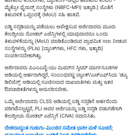
ಹಣಕಾಸು ಕಂಪನಿಗಳು, ಬ್ಯಾಂಕಿಂಗ್-ಅಲ್ಲದ ಹಣಕಾಸು ಕಂಪನಿ -
ಮೈಕ್ರೋ ಫೈನಾನ್ಸ್ ಸಂಸ್ಥೆಗಳು (NBFC-MFI) ಇತ್ಯಾದಿ.] ಜೊತೆಗೆ
ತಿಳುವಳಿಕೆ ಒಪ್ಪಂದಕ್ಕೆ (MoU) ಸಹಿ ಹಾಕಿವೆ.
ಬಡ್ಡಿ ಸಬ್ಸಿಡಿಯನ್ನು ಪಡೆಯಲು ಅಪೇಕ್ಷಿಸುವ ಅರ್ಜಿದಾರರು ಮೂರು
ಕೇಂದ್ರೀಯ ನೋಡಲ್ ಏಜೆನ್ಸಿಗಳಲ್ಲಿ ಯಾವುದಾದರೂ ಒಂದು
ತಿಳುವಳಿಕೆಯನ್ನು (MoU) ಮಾಡಿಕೊಂಡಿರುವ ಪ್ರಾಥಮಿಕ ಸಾಲ ನೀಡುವ
ಸಂಸ್ಥೆಗಳನ್ನು (PLIs) [ಬ್ಯಾಂಕ್‌ಗಳು, HFC ಗಳು, ಇತ್ಯಾದಿ]
ಸಂಪರ್ಕಿಸಬೇಕಾಗಿತ್ತು.
ಅರ್ಜಿದಾರರು ಪಿಎಂಎವೈ-ಯು ಮಿಷನ್‌ನ ಸ್ಕೀಮ್ ಮಾರ್ಗಸೂಚಿಗಳ
ಅಡಿಯಲ್ಲಿ ಅರ್ಹರಾಗಿದ್ದರೆ, ಸಂಬಂಧಪಟ್ಟ ಬ್ಯಾಂಕ್/ಎಚ್‌ಎಫ್‌ಸಿಯ 'ಡ್ಯೂ
ಡಿಲಿಜೆನ್ಸ್' ಅಡಿಯಲ್ಲಿ ಸೂಚಿಸಲಾದ ದಾಖಲಾತಿಗಳು ಮತ್ತು ಇತರ
ಔಪಚಾರಿಕತೆಗಳನ್ನು ಅನುಸರಿಸಬೇಕು.
ಒಮ್ಮೆ ಅರ್ಜಿದಾರರು CLSS ಅಡಿಯಲ್ಲಿ ಬಡ್ಡಿ ಸಬ್ಸಿಡಿಗೆ ಅರ್ಹರೆಂದು
ಪರಿಗಣಿಸಲ್ಪಟ್ಟರೆ, PLI ಅವರ ಅರ್ಜಿಯನ್ನು ಬಡ್ಡಿ ಸಬ್ಸಿಡಿ ಬಿಡುಗಡೆಗಾಗಿ
ಕೇಂದ್ರೀಯ ನೋಡಲ್ ಏಜೆನ್ಸಿಗೆ (CNA) ರವಾನಿಸಿತು.
ದೇಶದಾದ್ಯಂತ ಗುಡುಗು-ಮಿಂಚಿನ ಸಮೇತ ಭಾರೀ ಮಳೆ ಸೂಚನೆ;