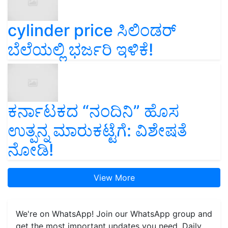
cylinder price ಸಿಲಿಂಡರ್‌
ಬೆಲೆಯಲ್ಲಿ ಭರ್ಜರಿ ಇಳಿಕೆ!
ಕರ್ನಾಟಕದ “ನಂದಿನಿ” ಹೊಸ
ಉತ್ಪನ್ನ ಮಾರುಕಟ್ಟೆಗೆ: ವಿಶೇಷತೆ
ನೋಡಿ!
View More
We're on WhatsApp! Join our WhatsApp group and
get the most important updates you need. Daily.