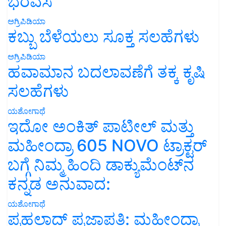
ಭರವಸೆ
ಅಗ್ರಿಪಿಡಿಯಾ
ಕಬ್ಬು ಬೆಳೆಯಲು ಸೂಕ್ತ ಸಲಹೆಗಳು
ಅಗ್ರಿಪಿಡಿಯಾ
ಹವಾಮಾನ ಬದಲಾವಣೆಗೆ ತಕ್ಕ ಕೃಷಿ
ಸಲಹೆಗಳು
ಯಶೋಗಾಥೆ
ಇದೋ ಅಂಕಿತ್ ಪಾಟೀಲ್ ಮತ್ತು
ಮಹೀಂದ್ರಾ 605 NOVO ಟ್ರಾಕ್ಟರ್
ಬಗ್ಗೆ ನಿಮ್ಮ ಹಿಂದಿ ಡಾಕ್ಯುಮೆಂಟ್‌ನ
ಕನ್ನಡ ಅನುವಾದ:
ಯಶೋಗಾಥೆ
ಪ್ರಹಲಾದ್ ಪ್ರಜಾಪತಿ: ಮಹೀಂದ್ರಾ