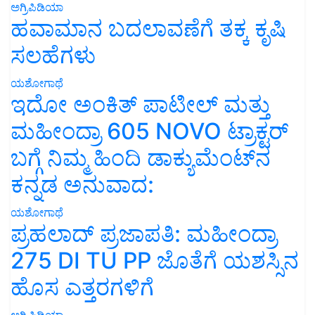
ಅಗ್ರಿಪಿಡಿಯಾ
ಹವಾಮಾನ ಬದಲಾವಣೆಗೆ ತಕ್ಕ ಕೃಷಿ
ಸಲಹೆಗಳು
ಯಶೋಗಾಥೆ
ಇದೋ ಅಂಕಿತ್ ಪಾಟೀಲ್ ಮತ್ತು
ಮಹೀಂದ್ರಾ 605 NOVO ಟ್ರಾಕ್ಟರ್
ಬಗ್ಗೆ ನಿಮ್ಮ ಹಿಂದಿ ಡಾಕ್ಯುಮೆಂಟ್‌ನ
ಕನ್ನಡ ಅನುವಾದ:
ಯಶೋಗಾಥೆ
ಪ್ರಹಲಾದ್ ಪ್ರಜಾಪತಿ: ಮಹೀಂದ್ರಾ
275 DI TU PP ಜೊತೆಗೆ ಯಶಸ್ಸಿನ
ಹೊಸ ಎತ್ತರಗಳಿಗೆ
ಅಗ್ರಿಪಿಡಿಯಾ