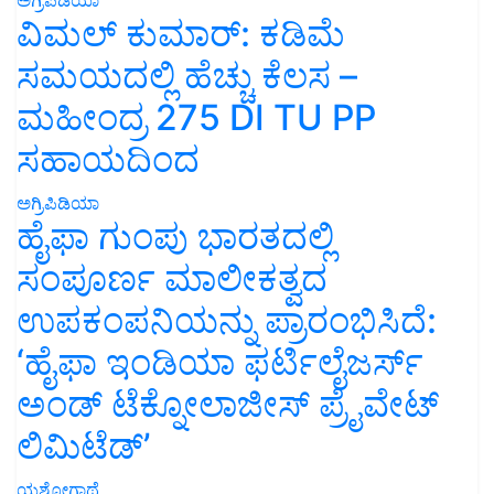
ವಿಮಲ್ ಕುಮಾರ್: ಕಡಿಮೆ
ಸಮಯದಲ್ಲಿ ಹೆಚ್ಚು ಕೆಲಸ –
ಮಹೀಂದ್ರ 275 DI TU PP
ಸಹಾಯದಿಂದ
ಅಗ್ರಿಪಿಡಿಯಾ
ಹೈಫಾ ಗುಂಪು ಭಾರತದಲ್ಲಿ
ಸಂಪೂರ್ಣ ಮಾಲೀಕತ್ವದ
ಉಪಕಂಪನಿಯನ್ನು ಪ್ರಾರಂಭಿಸಿದೆ:
‘ಹೈಫಾ ಇಂಡಿಯಾ ಫರ್ಟಿಲೈಜರ್ಸ್
ಅಂಡ್ ಟೆಕ್ನೋಲಾಜೀಸ್ ಪ್ರೈವೇಟ್
ಲಿಮಿಟೆಡ್’
ಯಶೋಗಾಥೆ