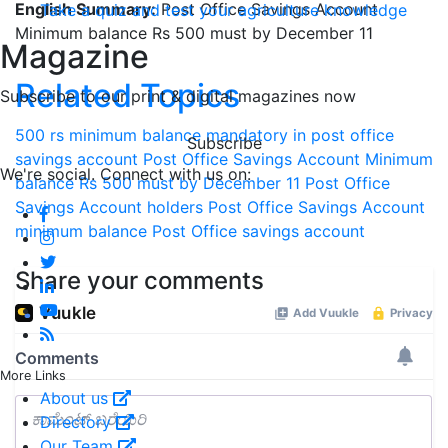
English Summary:
Post Office Savings Account
Take a quiz and test your agriculture knowledge
Minimum balance Rs 500 must by December 11
Magazine
Related Topics
Subscribe to our print & digital magazines now
500 rs minimum balance mandatory in post office
Subscribe
savings account
Post Office Savings Account Minimum
We're social. Connect with us on:
balance Rs 500 must by December 11
Post Office
Savings Account holders
Post Office Savings Account
minimum balance
Post Office
savings account
Share your comments
More Links
About us
Directory
Our Team