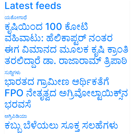
Latest feeds
ಯಶೋಗಾಥೆ
ಕೃಷಿಯಿಂದ 100 ಕೋಟಿ
ವಹಿವಾಟು: ಹೆಲಿಕಾಪ್ಟರ್ ನಂತರ
ಈಗ ವಿಮಾನದ ಮೂಲಕ ಕೃಷಿ ಕ್ರಾಂತಿ
ತರಲಿದ್ದಾರೆ ಡಾ. ರಾಜಾರಾಮ್ ತ್ರಿಪಾಠಿ
ಸುದ್ದಿಗಳು
ಭಾರತದ ಗ್ರಾಮೀಣ ಆರ್ಥಿಕತೆಗೆ
FPO ನೇತೃತ್ವದ ಅಗ್ರಿವೋಲ್ಟಾಯಿಕ್ಸ್‌ನ
ಭರವಸೆ
ಅಗ್ರಿಪಿಡಿಯಾ
ಕಬ್ಬು ಬೆಳೆಯಲು ಸೂಕ್ತ ಸಲಹೆಗಳು