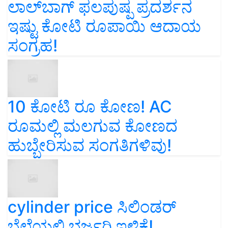
ಲಾಲ್‌ಬಾಗ್ ಫಲಪುಷ್ಪ ಪ್ರದರ್ಶನ
ಇಷ್ಟು ಕೋಟಿ ರೂಪಾಯಿ ಆದಾಯ
ಸಂಗ್ರಹ!
10 ಕೋಟಿ ರೂ ಕೋಣ! AC
ರೂಮಲ್ಲಿ ಮಲಗುವ ಕೋಣದ
ಹುಬ್ಬೇರಿಸುವ ಸಂಗತಿಗಳಿವು!
cylinder price ಸಿಲಿಂಡರ್‌
ಬೆಲೆಯಲ್ಲಿ ಭರ್ಜರಿ ಇಳಿಕೆ!