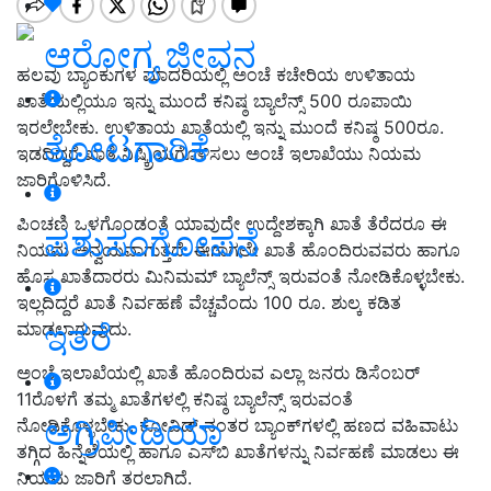
ಆರೋಗ್ಯ ಜೀವನ
ಹಲವು ಬ್ಯಾಂಕುಗಳ ಮಾದರಿಯಲ್ಲಿ ಅಂಚೆ ಕಚೇರಿಯ ಉಳಿತಾಯ
ಖಾತೆಯಲ್ಲಿಯೂ ಇನ್ನು ಮುಂದೆ ಕನಿಷ್ಠ ಬ್ಯಾಲೆನ್ಸ್‌ 500 ರೂಪಾಯಿ
ಇರಲೇಬೇಕು. ಉಳಿತಾಯ ಖಾತೆಯಲ್ಲಿ ಇನ್ನು ಮುಂದೆ ಕನಿಷ್ಠ 500ರೂ.
ತೋಟಗಾರಿಕೆ
ಇಡದಿದ್ದರೆ ಖಾತೆ ನಿಷ್ಕ್ರಿಯಗೊಳಿಸಲು ಅಂಚೆ ಇಲಾಖೆಯು ನಿಯಮ
ಜಾರಿಗೊಳಿಸಿದೆ.
ಪಿಂಚಣಿ ಒಳಗೊಂಡಂತೆ ಯಾವುದೇ ಉದ್ದೇಶಕ್ಕಾಗಿ ಖಾತೆ ತೆರೆದರೂ ಈ
ಪಶುಸಂಗೋಪನೆ
ನಿಯಮ ಅನ್ವಯವಾಗುತ್ತದೆ. ಈಗಾಗಲೇ ಖಾತೆ ಹೊಂದಿರುವವರು ಹಾಗೂ
ಹೊಸ ಖಾತೆದಾರರು ಮಿನಿಮಮ್‌ ಬ್ಯಾಲೆನ್ಸ್‌ ಇರುವಂತೆ ನೋಡಿಕೊಳ್ಳಬೇಕು.
ಇಲ್ಲದಿದ್ದರೆ ಖಾತೆ ನಿರ್ವಹಣೆ ವೆಚ್ಚವೆಂದು 100 ರೂ. ಶುಲ್ಕ ಕಡಿತ
ಇತರೆ
ಮಾಡಲಾಗುವುದು.
ಅಂಚೆ ಇಲಾಖೆಯಲ್ಲಿ ಖಾತೆ ಹೊಂದಿರುವ ಎಲ್ಲಾ ಜನರು ಡಿಸೆಂಬರ್
11ರೊಳಗೆ ತಮ್ಮ ಖಾತೆಗಳಲ್ಲಿ ಕನಿಷ್ಠ ಬ್ಯಾಲೆನ್ಸ್ ಇರುವಂತೆ
ಅಗ್ರಿಪೀಡಿಯಾ
ನೋಡಿಕೊಳ್ಳಬೇಕು. ಕೋವಿಡ್‌ ನಂತರ ಬ್ಯಾಂಕ್‌ಗಳಲ್ಲಿ ಹಣದ ವಹಿವಾಟು
ತಗ್ಗಿದ ಹಿನ್ನೆಲೆಯಲ್ಲಿ ಹಾಗೂ ಎಸ್‌ಬಿ ಖಾತೆಗಳನ್ನು ನಿರ್ವಹಣೆ ಮಾಡಲು ಈ
ನಿಯಮ ಜಾರಿಗೆ ತರಲಾಗಿದೆ.