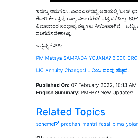
ಇದನ್ನು ಅನುಸರಿಸಿ,
ಪಿಎಂಎಫ್‌ಬಿವೈ ಅಡಿಯಲ್ಲಿ
'
ಬೀಡ್ ಫಾ
ಕೋರಿ ಕೇಂದ್ರವು ರಾಜ್ಯ ಸರ್ಕಾರಗಳಿಗೆ ಪತ್ರ ಬರೆದಿತ್ತು.
80-
ವಿಮಾದಾರರ ಸಂಭಾವ್ಯ ನಷ್ಟಗಳು ಸೀಮಿತವಾಗಿವೆ - ಒಟ್ಟ
ಪರಿಗಣಿಸಬೇಕಾಗಿಲ್ಲ.
ಇನ್ನಷ್ಟು ಓದಿರಿ:
PM Matsya SAMPADA YOJANA? 6,000 CROR
LIC Annuity Changes! LICಯ ದರವು ಹೆಚ್ಚಿದೆ!
Published On:
07 February 2022, 10:13 AM
English Summary:
PMFBY! New Updates!
Related Topics
scheme
pradhan-mantri-fasal-bima-yoja
Share your comments