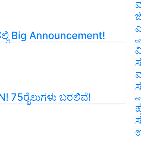
ಮ
ಜ
್ಲಿ Big Announcement!
ಎ
ಅಗ
ವ
ಸ
ಮ
 75ರೈಲುಗಳು ಬರಲಿವೆ!
ಅಗ
ಹ
ಸ
ಉ