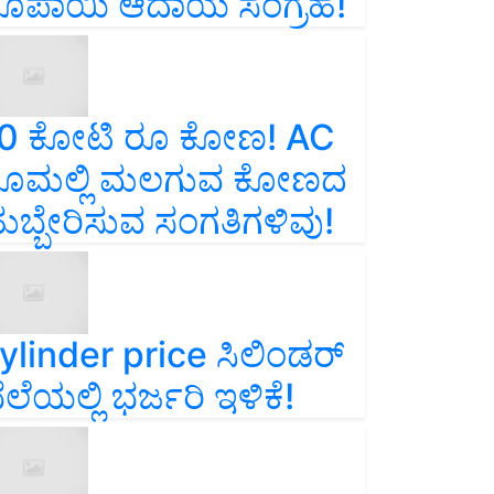
ೂಪಾಯಿ ಆದಾಯ ಸಂಗ್ರಹ!
0 ಕೋಟಿ ರೂ ಕೋಣ! AC
ೂಮಲ್ಲಿ ಮಲಗುವ ಕೋಣದ
ುಬ್ಬೇರಿಸುವ ಸಂಗತಿಗಳಿವು!
ylinder price ಸಿಲಿಂಡರ್‌
ೆಲೆಯಲ್ಲಿ ಭರ್ಜರಿ ಇಳಿಕೆ!