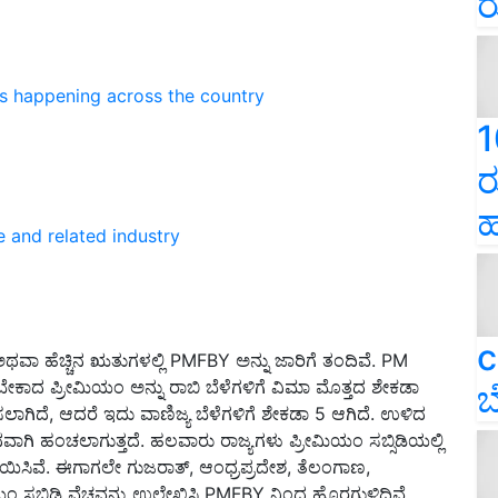
ರ
ns happening across the country
1
ರ
ಹ
e and related industry
c
ಅಥವಾ ಹೆಚ್ಚಿನ ಋತುಗಳಲ್ಲಿ
PMFBY
ಅನ್ನು ಜಾರಿಗೆ ತಂದಿವೆ.
PM
ೇಕಾದ ಪ್ರೀಮಿಯಂ ಅನ್ನು ರಾಬಿ ಬೆಳೆಗಳಿಗೆ ವಿಮಾ ಮೊತ್ತದ ಶೇಕಡಾ
ಬ
ಸಲಾಗಿದೆ
,
ಆದರೆ ಇದು ವಾಣಿಜ್ಯ ಬೆಳೆಗಳಿಗೆ ಶೇಕಡಾ
5
ಆಗಿದೆ. ಉಳಿದ
ವಾಗಿ ಹಂಚಲಾಗುತ್ತದೆ. ಹಲವಾರು ರಾಜ್ಯಗಳು ಪ್ರೀಮಿಯಂ ಸಬ್ಸಿಡಿಯಲ್ಲಿ
್ತಾಯಿಸಿವೆ. ಈಗಾಗಲೇ ಗುಜರಾತ್
,
ಆಂಧ್ರಪ್ರದೇಶ
,
ತೆಲಂಗಾಣ
,
ಸಬ್ಸಿಡಿ ವೆಚ್ಚವನ್ನು ಉಲ್ಲೇಖಿಸಿ
PMFBY
ನಿಂದ ಹೊರಗುಳಿದಿವೆ.