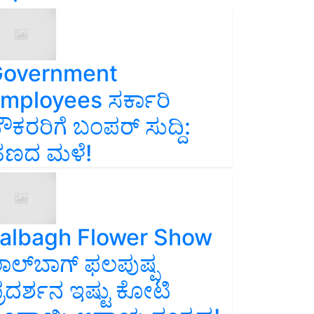
overnment
mployees ಸರ್ಕಾರಿ
ೌಕರರಿಗೆ ಬಂಪರ್‌ ಸುದ್ದಿ:
ಣದ ಮಳೆ!
albagh Flower Show
ಾಲ್‌ಬಾಗ್ ಫಲಪುಷ್ಪ
್ರದರ್ಶನ ಇಷ್ಟು ಕೋಟಿ