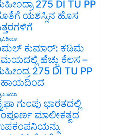
ಹೀಂದ್ರಾ 275 DI TU PP
ೊತೆಗೆ ಯಶಸ್ಸಿನ ಹೊಸ
ತ್ತರಗಳಿಗೆ
್ರಿಪಿಡಿಯಾ
ಿಮಲ್ ಕುಮಾರ್: ಕಡಿಮೆ
ಮಯದಲ್ಲಿ ಹೆಚ್ಚು ಕೆಲಸ –
ಹೀಂದ್ರ 275 DI TU PP
ಸಹಾಯದಿಂದ
್ರಿಪಿಡಿಯಾ
ೈಫಾ ಗುಂಪು ಭಾರತದಲ್ಲಿ
ಂಪೂರ್ಣ ಮಾಲೀಕತ್ವದ
ಪಕಂಪನಿಯನ್ನು