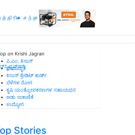
த்திரிகை சந்தா
op on Krishi Jagran
ಪಿ.ಎಂ. ಕಿಸಾನ್
ಸ್ಕ್ರಿಪ್ಷನ್‌ಗಾಗಿ
ಜೀವಾಮೃತ
ಕಿಸಾನ್ ಕ್ರೇಡಿಟ್ ಕಾರ್ಡ್
ಬೆಳೆಗಳ ರೋಗ
ಕೃಷಿ ಯಂತ್ರೋಪಕರಣಗಳ ಸಹಾಯಧನ
ಆಡು ಸಾಕಾಣಿಕೆ
ಉದ್ಯೋಗ
op Stories