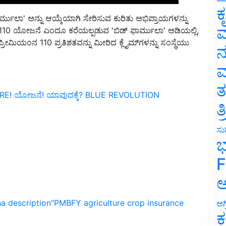
ರ್ಮುಲಾ
'
ಅನ್ನು ಆಯ್ಕೆಯಾಗಿ ಸೇರಿಸುವ ಕುರಿತು ಅಭಿಪ್ರಾಯಗಳನ್ನು
ಕ
110
ಯೋಜನೆ ಎಂದೂ ಕರೆಯಲ್ಪಡುವ
'
ಬಿಡ್ ಫಾರ್ಮುಲಾ
'
ಅಡಿಯಲ್ಲಿ
,
ವ
ು ಪ್ರೀಮಿಯಂನ
110
ಪ್ರತಿಶತವನ್ನು ಮೀರಿದ ಕ್ಲೈಮ್‌ಗಳನ್ನು ಸಂಸ್ಥೆಯು
ನ
ಮ
E! ಯೋಜನೆ! ಯಾವುದಕ್ಕೆ? BLUE REVOLUTION
ತ
ತ
ಸುದ
ಭ
F
ಅ
na
description"PMBFY
agriculture
crop insurance
ಅಗ
ಕ