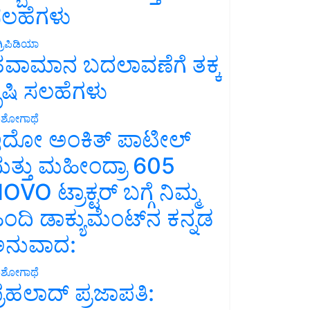
ಲಹೆಗಳು
್ರಿಪಿಡಿಯಾ
ವಾಮಾನ ಬದಲಾವಣೆಗೆ ತಕ್ಕ
ೃಷಿ ಸಲಹೆಗಳು
ಶೋಗಾಥೆ
ದೋ ಅಂಕಿತ್ ಪಾಟೀಲ್
ತ್ತು ಮಹೀಂದ್ರಾ 605
OVO ಟ್ರಾಕ್ಟರ್ ಬಗ್ಗೆ ನಿಮ್ಮ
ಿಂದಿ ಡಾಕ್ಯುಮೆಂಟ್‌ನ ಕನ್ನಡ
ನುವಾದ:
ಶೋಗಾಥೆ
್ರಹಲಾದ್ ಪ್ರಜಾಪತಿ: