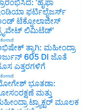
್ರಾರಂಭಿಸಿದೆ: ‘ಹೈಫಾ
ಂಡಿಯಾ ಫರ್ಟಿಲೈಜರ್ಸ್
ಂಡ್ ಟೆಕ್ನೋಲಾಜೀಸ್
್ರೈವೇಟ್ ಲಿಮಿಟೆಡ್’
ಶೋಗಾಥೆ
ಭಿಷೇಕ್ ತ್ಯಾಗಿ: ಮಹೀಂದ್ರಾ
ರ್ಜುನ್ 605 DI ಜೊತೆ
ೊಸ ಎತ್ತರಗಳಿಗೆ
ಶೋಗಾಥೆ
ೋಗೇಶ್ ಭೂತಡಾ:
ೋಸಂರಕ್ಷಣೆ ಮತ್ತು
ಹೀಂದ್ರಾ ಟ್ರ್ಯಾಕ್ಟರ್ ಮೂಲಕ