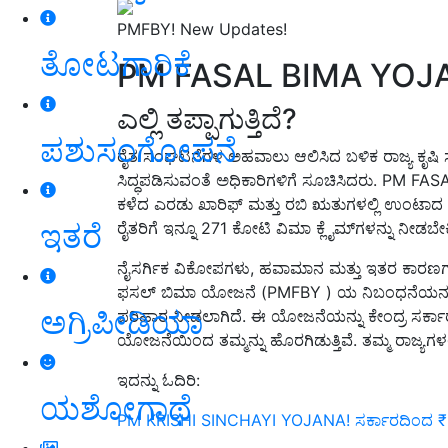
PMFBY! New Updates!
ತೋಟಗಾರಿಕೆ
PM FASAL BIMA YOJ
ಎಲ್ಲಿ ತಪ್ಪಾಗುತ್ತಿದೆ?
ಪಶುಸಂಗೋಪನೆ
ರೈತ ಸಂಘಟನೆಗಳ ಅಹವಾಲು ಆಲಿಸಿದ ಬಳಿಕ ರಾಜ್ಯ ಕೃಷಿ ಸ
ಸಿದ್ಧಪಡಿಸುವಂತೆ ಅಧಿಕಾರಿಗಳಿಗೆ ಸೂಚಿಸಿದರು. PM 
ಕಳೆದ ಎರಡು ಖಾರಿಫ್ ಮತ್ತು ರಬಿ ಋತುಗಳಲ್ಲಿ ಉಂಟಾದ ನಷ
ಇತರೆ
ರೈತರಿಗೆ ಇನ್ನೂ
271
ಕೋಟಿ ವಿಮಾ ಕ್ಲೈಮ್‌ಗಳನ್ನು ನೀಡಬೇಕಿ
ನೈಸರ್ಗಿಕ ವಿಕೋಪಗಳು,
ಹವಾಮಾನ ಮತ್ತು ಇತರ ಕಾರಣಗಳಿ
ಫಸಲ್ ಬಿಮಾ ಯೋಜನೆ (
PMFBY )
ಯ ನಿಬಂಧನೆಯನ್ನು ದ
ಅಗ್ರಿಪೀಡಿಯಾ
ಪರಿಹಾರ ನೀಡಲಾಗಿದೆ. ಈ ಯೋಜನೆಯನ್ನು ಕೇಂದ್ರ ಸರ್ಕಾ
ಯೋಜನೆಯಿಂದ ತಮ್ಮನ್ನು ಹೊರಗಿಡುತ್ತಿವೆ. ತಮ್ಮ ರಾಜ್ಯಗಳ
ಇದನ್ನು ಓದಿರಿ:
ಯಶೋಗಾಥೆ
PM KRISHI SINCHAYI YOJANA! ಸರ್ಕಾರದಿಂದ ₹