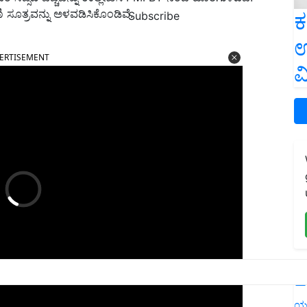
ಿ ಸೂತ್ರವನ್ನು ಅಳವಡಿಸಿಕೊಂಡಿವೆ.
ಕ
Subscribe
ಉ
ERTISEMENT
ವ
L
ಯ