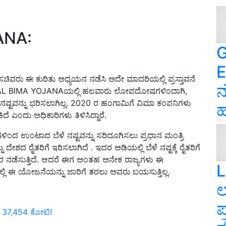
ANA:
G
E
ಚಿವರು ಈ ಕುರಿತು ಅಧ್ಯಯನ ನಡೆಸಿ ಅದೇ ಮಾದರಿಯಲ್ಲಿ ಪ್ರಸ್ತಾವನೆ
ನ
FASAL BIMA YOJANA
ಯಲ್ಲಿ ಹಲವಾರು ಲೋಪದೋಷಗಳಿಂದಾಗಿ
,
್ಟವನ್ನು ಭರಿಸಲಾಗಿಲ್ಲ.
2020
ರ ಹಂಗಾಮಿಗೆ ವಿಮಾ ಕಂಪನಿಗಳು
ಹ
ದೆ ಎಂದು ಅಧಿಕಾರಿಗಳು ತಿಳಿಸಿದ್ದಾರೆ.
ಂದ ಉಂಟಾದ ಬೆಳೆ ನಷ್ಟವನ್ನು ಸರಿದೂಗಿಸಲು ಪ್ರಧಾನ ಮಂತ್ರಿ
ೇಶದ ರೈತರಿಗೆ ಇರಿಸಲಾಗಿದೆ . ಇದರ ಅಡಿಯಲ್ಲಿ ಬೆಳೆ ನಷ್ಟಕ್ಕೆ ರೈತರಿಗೆ
ರ ನಡೆಸುತ್ತಿದೆ. ಆದರೆ ಈಗ ಅಂತಹ ಅನೇಕ ರಾಜ್ಯಗಳು ಈ
L
ಲ್ಲಿ ಈ ಯೋಜನೆಯನ್ನು ಜಾರಿಗೆ ತರಲು ಅವರು ಬಯಸುತ್ತಿಲ್ಲ.
ಲ
ಪ
 37,454 ಕೋಟಿ!