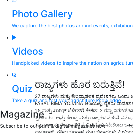
Photo Gallery
We capture the best photos around events, exhibitio
Videos
Handpicked videos to inspire the nation on agricultur
ರಾಜ್ಯಗಳು ಹೊರ ಬರುತ್ತಿವೆ!
Quiz
27
ರಾಜ್ಯಗಳು ಮತ್ತು ಕೇಂದ್ರಾಡಳಿತ ಪ್ರದೇಶಗಳು ಒಂದು 
Take a quiz and test your agriculture knowledge
FASAL BIMA YOJANA
ಅಡಿಯಲ್ಲಿ
,
ರೈತರು ಪಾವತಿಸಬ
1.5
ಮತ್ತು ಖಾರಿಫ್ ಬೆಳೆಗಳಿಗೆ ಶೇಕಡಾ
2
ರಷ್ಟು ನಿಗದಿಪಡಿ
Magazine
ಪ್ರೀಮಿಯಂ ಅನ್ನು ಕೇಂದ್ರ ಮತ್ತು ರಾಜ್ಯಗಳ ನಡುವೆ ಸಮಾನ
ತಮ್ಮ ಪಾಲನ್ನು ಶೇಕಡಾ
30
ಕ್ಕೆ ಮಿತಿಗೊಳಿಸಬೇಕೆಂದು ಒತ
Subscribe to our print & digital magazines now
ಜಾರ್ಖಂಡ್
,
ಪಶ್ಚಿಮ ಬಂಗಾಳ ಮತ್ತು ಬಿಹಾರಗಳು ಪ್ರೀಮಿಯಂ 