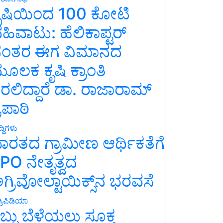
ೃಷಿಯಿಂದ 100 ಕೋಟಿ
ಹಿವಾಟು: ಹೆಲಿಕಾಪ್ಟರ್
ಂತರ ಈಗ ವಿಮಾನದ
ೂಲಕ ಕೃಷಿ ಕ್ರಾಂತಿ
ರಲಿದ್ದಾರೆ ಡಾ. ರಾಜಾರಾಮ್
್ರಿಪಾಠಿ
್ದಿಗಳು
ಾರತದ ಗ್ರಾಮೀಣ ಆರ್ಥಿಕತೆಗೆ
PO ನೇತೃತ್ವದ
ಗ್ರಿವೋಲ್ಟಾಯಿಕ್ಸ್‌ನ ಭರವಸೆ
್ರಿಪಿಡಿಯಾ
ಬ್ಬು ಬೆಳೆಯಲು ಸೂಕ್ತ