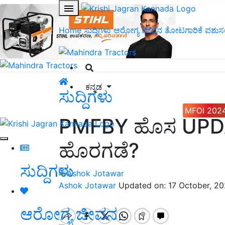
Home
ಸುದ್ದಿಗಳು
ಆರೋಗ್ಯ ಜೀವನ
ತೋಟಗಾರಿಕೆ
ಪಶುಸ
ಕನ್ನಡ
ಸುದ್ದಿಗಳು
MFOI 202
PMFBY ಹೊಸ UPDA
ಹೊರಗಡೆ?
ಸುದ್ದಿಗಳು
Ashok Jotawar
Updated on: 17 October, 2
ಆರೋಗ್ಯ ಜೀವನ