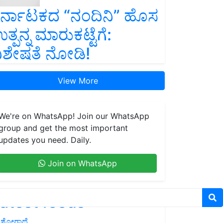
ರ್ನಾಟಕದ “ನಂದಿನಿ” ಹೊಸ
ತ್ಪನ್ನ ಮಾರುಕಟ್ಟೆಗೆ:
ಿಶೇಷತೆ ನೋಡಿ!
View More
We're on WhatsApp! Join our WhatsApp
group and get the most important
updates you need. Daily.
Join on WhatsApp
atest feeds
ಶೋಗಾಥೆ