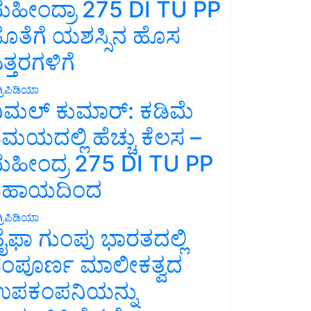
ಹೀಂದ್ರಾ 275 DI TU PP
ೊತೆಗೆ ಯಶಸ್ಸಿನ ಹೊಸ
ತ್ತರಗಳಿಗೆ
್ರಿಪಿಡಿಯಾ
ಿಮಲ್ ಕುಮಾರ್: ಕಡಿಮೆ
ಮಯದಲ್ಲಿ ಹೆಚ್ಚು ಕೆಲಸ –
ಹೀಂದ್ರ 275 DI TU PP
ಸಹಾಯದಿಂದ
್ರಿಪಿಡಿಯಾ
ೈಫಾ ಗುಂಪು ಭಾರತದಲ್ಲಿ
ಂಪೂರ್ಣ ಮಾಲೀಕತ್ವದ
ಪಕಂಪನಿಯನ್ನು