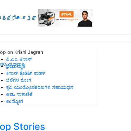
த்திரிகை சந்தா
op on Krishi Jagran
ಪಿ.ಎಂ. ಕಿಸಾನ್
ಸ್ಕ್ರಿಪ್ಷನ್‌ಗಾಗಿ
ಜೀವಾಮೃತ
ಕಿಸಾನ್ ಕ್ರೇಡಿಟ್ ಕಾರ್ಡ್
ಬೆಳೆಗಳ ರೋಗ
ಕೃಷಿ ಯಂತ್ರೋಪಕರಣಗಳ ಸಹಾಯಧನ
ಆಡು ಸಾಕಾಣಿಕೆ
ಉದ್ಯೋಗ
op Stories