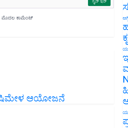
ಸ
ಅಗ
ಹ
ಕ
ಯ
ಇ
ಮ
N
ಹ
 ಕೃಷಿಮೇಳ ಆಯೋಜನೆ
ಅ
ಯ
ಪ