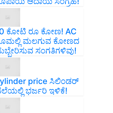
ೂಪಾಯಿ ಆದಾಯ ಸಂಗ್ರಹ!
0 ಕೋಟಿ ರೂ ಕೋಣ! AC
ೂಮಲ್ಲಿ ಮಲಗುವ ಕೋಣದ
ುಬ್ಬೇರಿಸುವ ಸಂಗತಿಗಳಿವು!
ylinder price ಸಿಲಿಂಡರ್‌
ೆಲೆಯಲ್ಲಿ ಭರ್ಜರಿ ಇಳಿಕೆ!