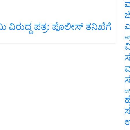
ಮ
ಜ
ಎ
 ವಿರುದ್ದ ಪತ್ರ: ಪೊಲೀಸ್ ತನಿಖೆಗೆ
ಅಗ
ವ
ಸ
ಮ
ಅಗ
ಹ
ಸ
ಉ