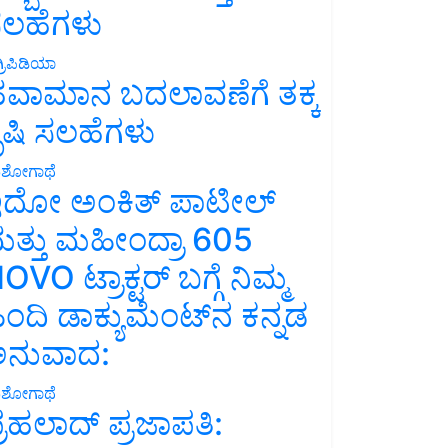
ಲಹೆಗಳು
್ರಿಪಿಡಿಯಾ
ವಾಮಾನ ಬದಲಾವಣೆಗೆ ತಕ್ಕ
ೃಷಿ ಸಲಹೆಗಳು
ಶೋಗಾಥೆ
ದೋ ಅಂಕಿತ್ ಪಾಟೀಲ್
ತ್ತು ಮಹೀಂದ್ರಾ 605
OVO ಟ್ರಾಕ್ಟರ್ ಬಗ್ಗೆ ನಿಮ್ಮ
ಿಂದಿ ಡಾಕ್ಯುಮೆಂಟ್‌ನ ಕನ್ನಡ
ನುವಾದ:
ಶೋಗಾಥೆ
್ರಹಲಾದ್ ಪ್ರಜಾಪತಿ: