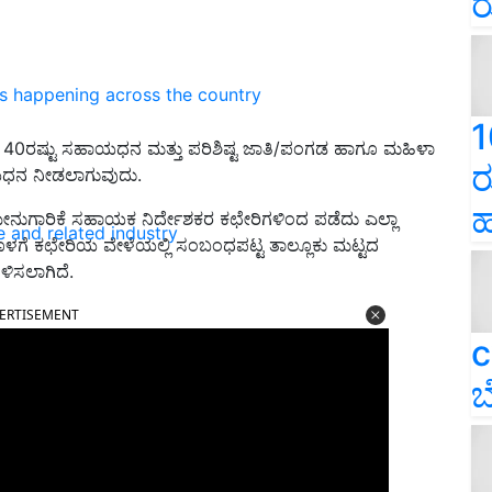
ರ
ns happening across the country
1
ಡ 40ರಷ್ಟು ಸಹಾಯಧನ ಮತ್ತು ಪರಿಶಿಷ್ಟ ಜಾತಿ/ಪಂಗಡ ಹಾಗೂ ಮಹಿಳಾ
ರ
ಯಧನ ನೀಡಲಾಗುವುದು.
ಹ
ೀನುಗಾರಿಕೆ ಸಹಾಯಕ ನಿರ್ದೇಶಕರ ಕಛೇರಿಗಳಿಂದ ಪಡೆದು ಎಲ್ಲಾ
e and related industry
ಳಗೆ ಕಛೇರಿಯ ವೇಳೆಯಲ್ಲಿ ಸಂಬಂಧಪಟ್ಟ ತಾಲ್ಲೂಕು ಮಟ್ಟದ
ಳಿಸಲಾಗಿದೆ.
ERTISEMENT
c
ಬ