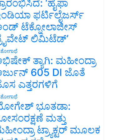
್ರಾರಂಭಿಸಿದೆ: ‘ಹೈಫಾ
ಂಡಿಯಾ ಫರ್ಟಿಲೈಜರ್ಸ್
ಂಡ್ ಟೆಕ್ನೋಲಾಜೀಸ್
್ರೈವೇಟ್ ಲಿಮಿಟೆಡ್’
ಶೋಗಾಥೆ
ಭಿಷೇಕ್ ತ್ಯಾಗಿ: ಮಹೀಂದ್ರಾ
ರ್ಜುನ್ 605 DI ಜೊತೆ
ೊಸ ಎತ್ತರಗಳಿಗೆ
ಶೋಗಾಥೆ
ೋಗೇಶ್ ಭೂತಡಾ:
ೋಸಂರಕ್ಷಣೆ ಮತ್ತು
ಹೀಂದ್ರಾ ಟ್ರ್ಯಾಕ್ಟರ್ ಮೂಲಕ