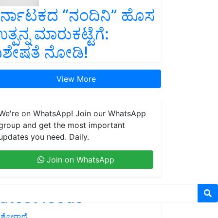
ರ್ನಾಟಕದ “ನಂದಿನಿ” ಹೊಸ
ತ್ಪನ್ನ ಮಾರುಕಟ್ಟೆಗೆ:
ಿಶೇಷತೆ ನೋಡಿ!
View More
We're on WhatsApp! Join our WhatsApp
group and get the most important
updates you need. Daily.
Join on WhatsApp
atest feeds
ಶೋಗಾಥೆ