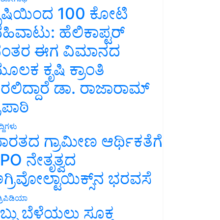
ೃಷಿಯಿಂದ 100 ಕೋಟಿ
ಹಿವಾಟು: ಹೆಲಿಕಾಪ್ಟರ್
ಂತರ ಈಗ ವಿಮಾನದ
ೂಲಕ ಕೃಷಿ ಕ್ರಾಂತಿ
ರಲಿದ್ದಾರೆ ಡಾ. ರಾಜಾರಾಮ್
್ರಿಪಾಠಿ
್ದಿಗಳು
ಾರತದ ಗ್ರಾಮೀಣ ಆರ್ಥಿಕತೆಗೆ
PO ನೇತೃತ್ವದ
ಗ್ರಿವೋಲ್ಟಾಯಿಕ್ಸ್‌ನ ಭರವಸೆ
್ರಿಪಿಡಿಯಾ
ಬ್ಬು ಬೆಳೆಯಲು ಸೂಕ್ತ