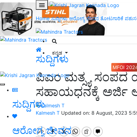
Home
ಸುದ್ದಿಗಳು
ಆರೋಗ್ಯ ಜೀವನ
ತೋಟಗಾರಿಕೆ
ಪಶುಸ
ಕನ್ನಡ
ಸುದ್ದಿಗಳು
MFOI 202
ಪಿಎಂ ಮತ್ಸ್ಯ ಸಂಪದ
ಸಹಾಯಧನಕ್ಕೆ ಅರ್ಜಿ ಆ
ಸುದ್ದಿಗಳು
Kalmesh T
Updated on: 8 August, 2023 5:
ಆರೋಗ್ಯ ಜೀವನ