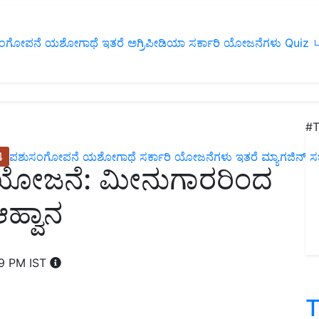
ಂಗೋಪನೆ
ಯಶೋಗಾಥೆ
ಇತರೆ
ಅಗ್ರಿಪೀಡಿಯಾ
ಸರ್ಕಾರಿ ಯೋಜನೆಗಳು
Quiz
ப
#T
4
ಪಶುಸಂಗೋಪನೆ
ಯಶೋಗಾಥೆ
ಸರ್ಕಾರಿ ಯೋಜನೆಗಳು
ಇತರೆ
ಮ್ಯಾಗಜಿನ್‌ ಸಬ್‌
 ಯೋಜನೆ: ಮೀನುಗಾರರಿಂದ
ಹ್ವಾನ
59 PM IST
T