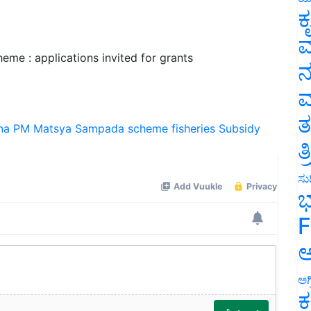
ಕ
ವ
e : applications invited for grants
ನ
ಮ
ತ
na
PM Matsya Sampada scheme
fisheries
Subsidy
ತ
ಸುದ
ಭ
F
ಅ
ಅಗ
ಕ