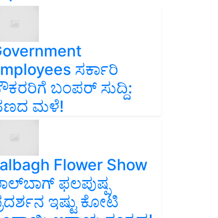
overnment
mployees ಸರ್ಕಾರಿ
ೌಕರರಿಗೆ ಬಂಪರ್‌ ಸುದ್ದಿ:
ಣದ ಮಳೆ!
albagh Flower Show
ಾಲ್‌ಬಾಗ್ ಫಲಪುಷ್ಪ
್ರದರ್ಶನ ಇಷ್ಟು ಕೋಟಿ