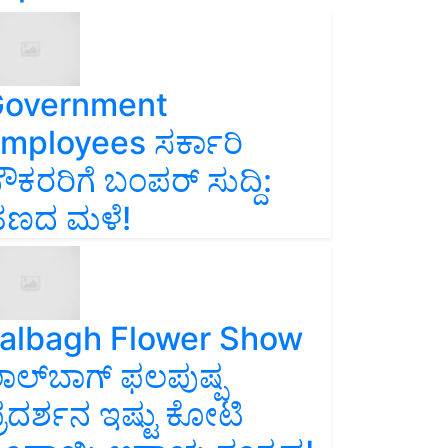
overnment
mployees ಸರ್ಕಾರಿ
ೌಕರರಿಗೆ ಬಂಪರ್‌ ಸುದ್ದಿ:
ಣದ ಮಳೆ!
albagh Flower Show
ಾಲ್‌ಬಾಗ್ ಫಲಪುಷ್ಪ
್ರದರ್ಶನ ಇಷ್ಟು ಕೋಟಿ