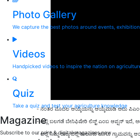
Photo Gallery
We capture the best photos around events, exhibitio
Videos
Handpicked videos to inspire the nation on agricultur
Quiz
Take a quiz and test your agriculture knowledge
- ನಂತರ ಮೊದಲ ಆಯ್ಕೆಯನ್ನು ಆಯ್ಕೆಮಾಡಿ ಅದು ಪಿಎಂಕಿ
Magazine
- ಅಲ್ಲಿ ಬಲಗಡೆ ಬೇನಿಫಿಷೇರಿ ಲಿಸ್ಟ್ ಎಂಬ ಆಪ್ಷನ್ ಇದೆ, ಅ
Subscribe to our print & digital magazines now
- ಅಲ್ಲಿ ನಿಮ್ಮ ರಾಜ್ಯ ಜಿಲ್ಲೆ ತಾಲೂಕು ಹಾಗೂ ಗ್ರಾಮವನ್ನು 