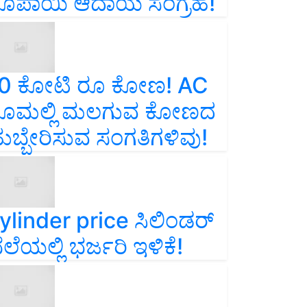
ೂಪಾಯಿ ಆದಾಯ ಸಂಗ್ರಹ!
0 ಕೋಟಿ ರೂ ಕೋಣ! AC
ೂಮಲ್ಲಿ ಮಲಗುವ ಕೋಣದ
ುಬ್ಬೇರಿಸುವ ಸಂಗತಿಗಳಿವು!
ylinder price ಸಿಲಿಂಡರ್‌
ೆಲೆಯಲ್ಲಿ ಭರ್ಜರಿ ಇಳಿಕೆ!