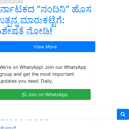
ರ್ನಾಟಕದ “ನಂದಿನಿ” ಹೊಸ
ತ್ಪನ್ನ ಮಾರುಕಟ್ಟೆಗೆ:
ಿಶೇಷತೆ ನೋಡಿ!
View More
We're on WhatsApp! Join our WhatsApp
group and get the most important
updates you need. Daily.
Join on WhatsApp
atest feeds
ಶೋಗಾಥೆ