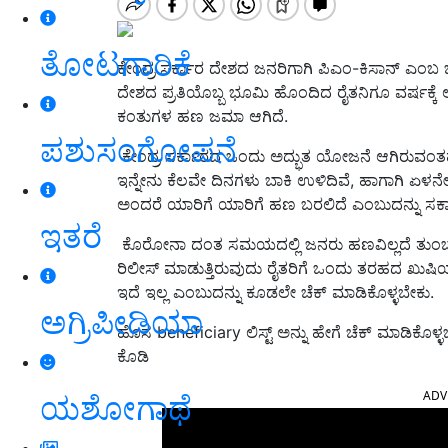
ತೋಟಗಾರಿಕೆ
ಕೇಂದ್ರ ಸರ್ಕಾರ ದೇಶದ ಜನರಿಗಾಗಿ ಪಿಎಂ-ಕಿಸಾ
ನ್
ಎಂಬ ಒ
ದೇಶದ ಪ್ರತಿಯೊಬ್ಬ ಭೂಮಿ ಹೊಂದಿದ ರೈತನಿಗೂ ವರ್ಷಕ್ಕೆ ಆ
ಕಂತುಗಳ ಹಣ ಜಮಾ ಆಗಿದೆ.
ಪಶುಸಂಗೋಪನೆ
ಕೇಂದ್ರ ಸರ್ಕಾರದ ಒಂದು ಅದ್ಭುತ ಯೋಜನೆ ಆಗಿರುವಂ
ಇನ್ನೇನು ಕೆಲವೇ ದಿನಗಳು ಬಾಕಿ ಉಳಿದಿವೆ, ಹಾಗಾಗಿ ಏಳನೇ
ಅಂದರೆ ಯಾರಿಗೆ ಯಾರಿಗೆ ಹಣ ಬರಲಿದೆ ಎಂಬುದನ್ನು ಸರ್ಕಾ
ಇತರೆ
ಕೊರೋನಾ ದಂತ ಸಮಯದಲ್ಲಿ ಜನರು ಹಣವಿಲ್ಲದೆ ತುಂಬಾ ಕಷ್ಟದ
ರಿಲೀಸ್ ಮಾಡುತ್ತಿರುವುದು ರೈತರಿಗೆ ಒಂದು ತರಹದ ಖುಷಿಯನ್
ಇದೆ ಇಲ್ಲ ಎಂಬುದನ್ನು ಕೂಡಲೇ ಚೆಕ್ ಮಾಡಿಕೊಳ್ಳಬೇಕು.
ಅಗ್ರಿಪೀಡಿಯಾ
ಹೊಸ beneficiary ಲಿಸ್ಟ್ ಅನ್ನು ಹೇಗೆ ಚೆಕ್ ಮಾಡಿಕೊಳ್
ಕೊಡಿ
ADV
ಯಶೋಗಾಥೆ