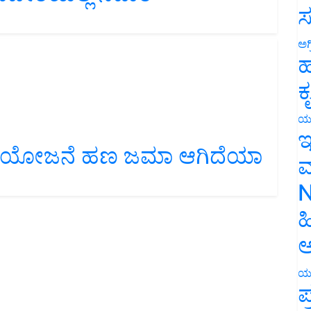
ಸ
ಅಗ
ಹ
ಕ
ಯ
ಇ
ಮಾ ಯೋಜನೆ ಹಣ ಜಮಾ ಆಗಿದೆಯಾ
ಮ
N
ಹ
ಅ
ಯ
ಪ