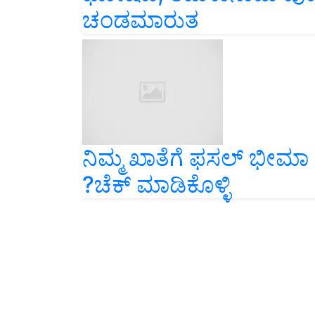
ಚಂಡಮಾರುತ
ನಿಮ್ಮ ಖಾತೆಗೆ ಫಸಲ್ ಭೀ
?ಚೆಕ್ ಮಾಡಿಕೊಳ್ಳಿ