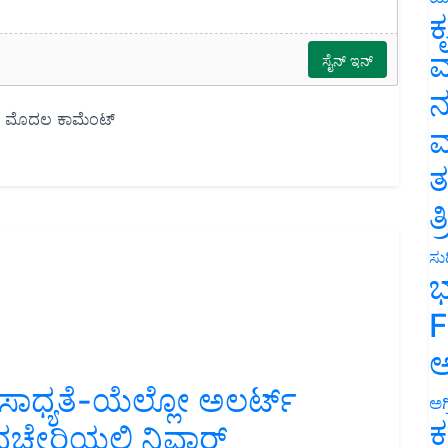
ಕ
ವ
ನ
ಮ
ತ
ತ
ಸುದ
ಭ
F
ಅ
ಶ ಸಾಧ್ಯತೆ-ಯೆಲ್ಲೋ ಅಲರ್ಟ್
ಅಗ
ಕ
ೇರಿಯಲ್ಲಿ ನಿವಾರ್