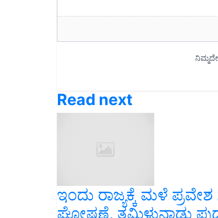
Read next
ಇಂದು ರಾಜ್ಯಕ್ಕೆ ಮಳೆ ಪ್ರವೇ
ಘೋಷಣೆ, ತಮಿಳುನಾಡು ಪುದಚ