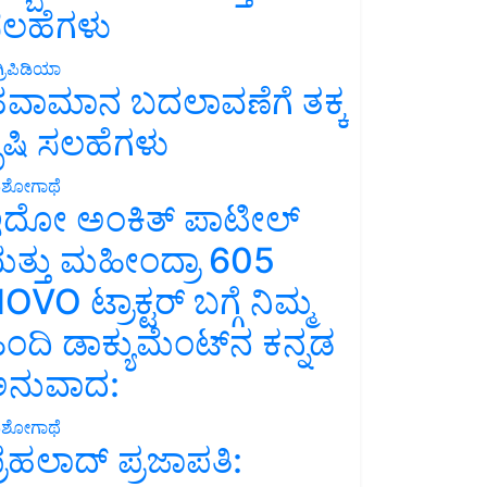
ಲಹೆಗಳು
್ರಿಪಿಡಿಯಾ
ವಾಮಾನ ಬದಲಾವಣೆಗೆ ತಕ್ಕ
ೃಷಿ ಸಲಹೆಗಳು
ಶೋಗಾಥೆ
ದೋ ಅಂಕಿತ್ ಪಾಟೀಲ್
ತ್ತು ಮಹೀಂದ್ರಾ 605
OVO ಟ್ರಾಕ್ಟರ್ ಬಗ್ಗೆ ನಿಮ್ಮ
ಿಂದಿ ಡಾಕ್ಯುಮೆಂಟ್‌ನ ಕನ್ನಡ
ನುವಾದ:
ಶೋಗಾಥೆ
್ರಹಲಾದ್ ಪ್ರಜಾಪತಿ: