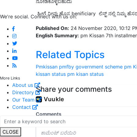
ನೋಡಿಕೊಳ್ಳಬಹುದು
ಹೀಗೆ ನೀವು ಹೊಸ benificiary ಲಿಸ್ಟ್ ನಲ್ಲಿ ನಿಮ್ಮ ಹೆಸರ
We're social. Connect with us on:
Published On:
24 November 2020, 10:12 P
English Summary:
pm Kissan 7th installmen
Related Topics
Pmkissan
pmfby
government scheme
pm Ki
kissan status
pm kisan status
More Links
About us
Share your comments
Directory
Our Team
Contact
CLOSE