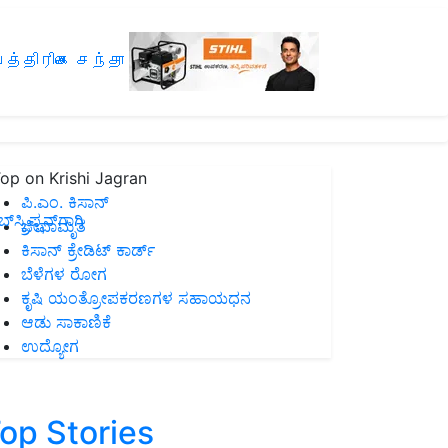
த்திரிகை சந்தா
op on Krishi Jagran
ಪಿ.ಎಂ. ಕಿಸಾನ್
ಸ್ಕ್ರಿಪ್ಷನ್‌ಗಾಗಿ
ಜೀವಾಮೃತ
ಕಿಸಾನ್ ಕ್ರೇಡಿಟ್ ಕಾರ್ಡ್
ಬೆಳೆಗಳ ರೋಗ
ಕೃಷಿ ಯಂತ್ರೋಪಕರಣಗಳ ಸಹಾಯಧನ
ಆಡು ಸಾಕಾಣಿಕೆ
ಉದ್ಯೋಗ
op Stories