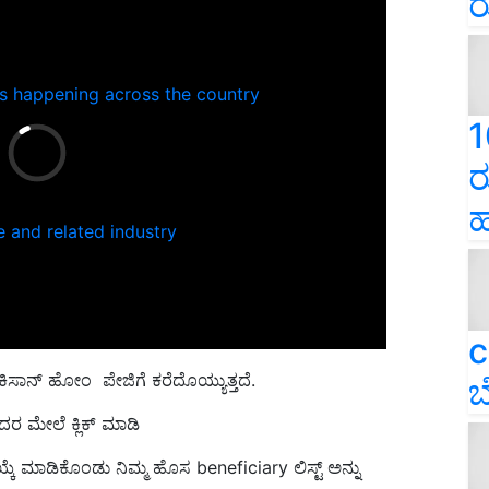
ರ
ns happening across the country
1
ರ
ಹ
e and related industry
c
ಸಾನ್ ಹೋಂ ಪೇಜಿಗೆ ಕರೆದೊಯ್ಯುತ್ತದೆ.
ಬ
ದರ ಮೇಲೆ ಕ್ಲಿಕ್ ಮಾಡಿ
ಆಯ್ಕೆ ಮಾಡಿಕೊಂಡು ನಿಮ್ಮ ಹೊಸ beneficiary ಲಿಸ್ಟ್ ಅನ್ನು