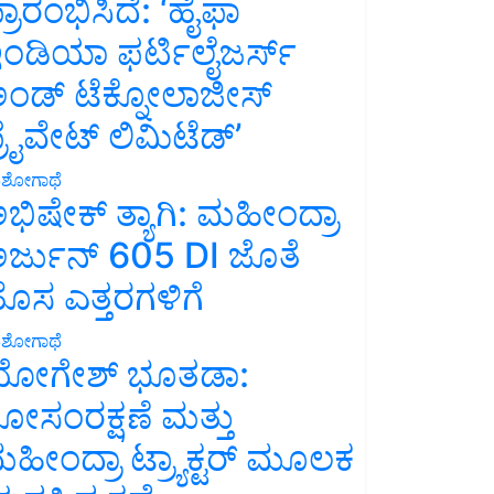
್ರಾರಂಭಿಸಿದೆ: ‘ಹೈಫಾ
ಂಡಿಯಾ ಫರ್ಟಿಲೈಜರ್ಸ್
ಂಡ್ ಟೆಕ್ನೋಲಾಜೀಸ್
್ರೈವೇಟ್ ಲಿಮಿಟೆಡ್’
ಶೋಗಾಥೆ
ಭಿಷೇಕ್ ತ್ಯಾಗಿ: ಮಹೀಂದ್ರಾ
ರ್ಜುನ್ 605 DI ಜೊತೆ
ೊಸ ಎತ್ತರಗಳಿಗೆ
ಶೋಗಾಥೆ
ೋಗೇಶ್ ಭೂತಡಾ:
ೋಸಂರಕ್ಷಣೆ ಮತ್ತು
ಹೀಂದ್ರಾ ಟ್ರ್ಯಾಕ್ಟರ್ ಮೂಲಕ