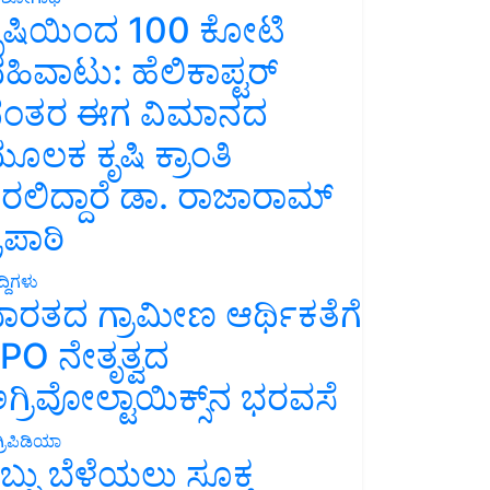
ೃಷಿಯಿಂದ 100 ಕೋಟಿ
ಹಿವಾಟು: ಹೆಲಿಕಾಪ್ಟರ್
ಂತರ ಈಗ ವಿಮಾನದ
ೂಲಕ ಕೃಷಿ ಕ್ರಾಂತಿ
ರಲಿದ್ದಾರೆ ಡಾ. ರಾಜಾರಾಮ್
್ರಿಪಾಠಿ
್ದಿಗಳು
ಾರತದ ಗ್ರಾಮೀಣ ಆರ್ಥಿಕತೆಗೆ
PO ನೇತೃತ್ವದ
ಗ್ರಿವೋಲ್ಟಾಯಿಕ್ಸ್‌ನ ಭರವಸೆ
್ರಿಪಿಡಿಯಾ
ಬ್ಬು ಬೆಳೆಯಲು ಸೂಕ್ತ