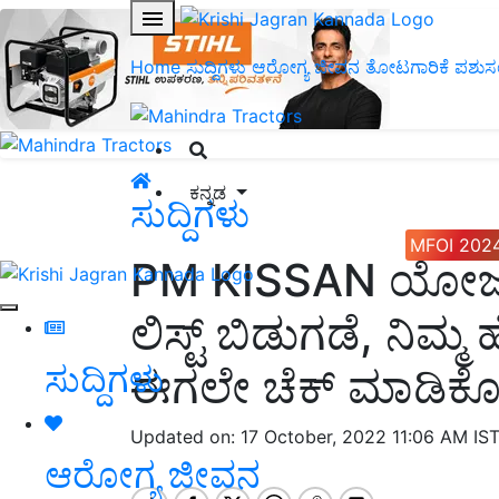
Home
ಸುದ್ದಿಗಳು
ಆರೋಗ್ಯ ಜೀವನ
ತೋಟಗಾರಿಕೆ
ಪಶುಸ
ಕನ್ನಡ
ಸುದ್ದಿಗಳು
MFOI 202
PM KISSAN ಯೋಜನ
ಲಿಸ್ಟ್ ಬಿಡುಗಡೆ, ನಿಮ
ಸುದ್ದಿಗಳು
ಈಗಲೇ ಚೆಕ್ ಮಾಡಿಕೊಳ್
Updated on: 17 October, 2022 11:06 AM IS
ಆರೋಗ್ಯ ಜೀವನ