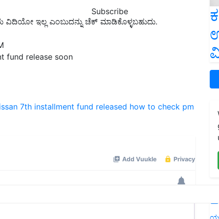
ಕ
Subscribe
ು ವಿ
ದಿ
ಯೋ ಇಲ್ಲ ಎಂಬುದನ್ನು ಚೆಕ್ ಮಾಡಿಕೊಳ್ಳಬಹುದು.
ಉ
M
ವ
t fund release soon
ssan 7th installment fund released
how to check pm
L
ಯ