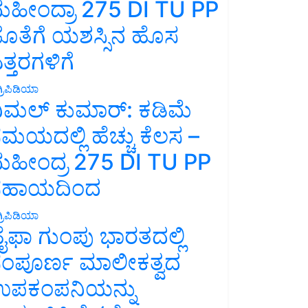
ಹೀಂದ್ರಾ 275 DI TU PP
ೊತೆಗೆ ಯಶಸ್ಸಿನ ಹೊಸ
ತ್ತರಗಳಿಗೆ
್ರಿಪಿಡಿಯಾ
ಿಮಲ್ ಕುಮಾರ್: ಕಡಿಮೆ
ಮಯದಲ್ಲಿ ಹೆಚ್ಚು ಕೆಲಸ –
ಹೀಂದ್ರ 275 DI TU PP
ಸಹಾಯದಿಂದ
್ರಿಪಿಡಿಯಾ
ೈಫಾ ಗುಂಪು ಭಾರತದಲ್ಲಿ
ಂಪೂರ್ಣ ಮಾಲೀಕತ್ವದ
ಪಕಂಪನಿಯನ್ನು