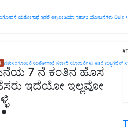
ಂಗೋಪನೆ
ಯಶೋಗಾಥೆ
ಇತರೆ
ಅಗ್ರಿಪೀಡಿಯಾ
ಸರ್ಕಾರಿ ಯೋಜನೆಗಳು
Quiz
ப
#T
4
ಪಶುಸಂಗೋಪನೆ
ಯಶೋಗಾಥೆ
ಸರ್ಕಾರಿ ಯೋಜನೆಗಳು
ಇತರೆ
ಮ್ಯಾಗಜಿನ್‌ ಸಬ್‌
ೆಯ 7 ನೆ ಕಂತಿನ ಹೊಸ
್ಮ ಹೆಸರು ಇದೆಯೋ ಇಲ್ಲವೋ
ಳಿ
T
T