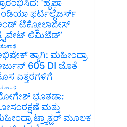
್ರಾರಂಭಿಸಿದೆ: ‘ಹೈಫಾ
ಂಡಿಯಾ ಫರ್ಟಿಲೈಜರ್ಸ್
ಂಡ್ ಟೆಕ್ನೋಲಾಜೀಸ್
್ರೈವೇಟ್ ಲಿಮಿಟೆಡ್’
ಶೋಗಾಥೆ
ಭಿಷೇಕ್ ತ್ಯಾಗಿ: ಮಹೀಂದ್ರಾ
ರ್ಜುನ್ 605 DI ಜೊತೆ
ೊಸ ಎತ್ತರಗಳಿಗೆ
ಶೋಗಾಥೆ
ೋಗೇಶ್ ಭೂತಡಾ:
ೋಸಂರಕ್ಷಣೆ ಮತ್ತು
ಹೀಂದ್ರಾ ಟ್ರ್ಯಾಕ್ಟರ್ ಮೂಲಕ