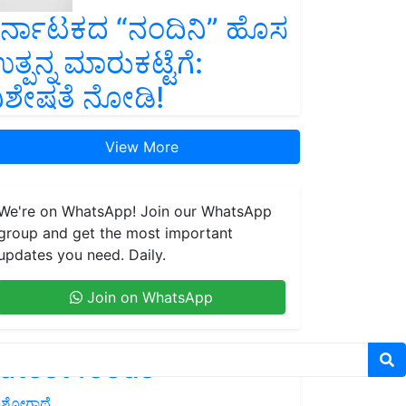
ರ್ನಾಟಕದ “ನಂದಿನಿ” ಹೊಸ
ತ್ಪನ್ನ ಮಾರುಕಟ್ಟೆಗೆ:
ಿಶೇಷತೆ ನೋಡಿ!
View More
We're on WhatsApp! Join our WhatsApp
group and get the most important
updates you need. Daily.
Join on WhatsApp
atest feeds
ಶೋಗಾಥೆ