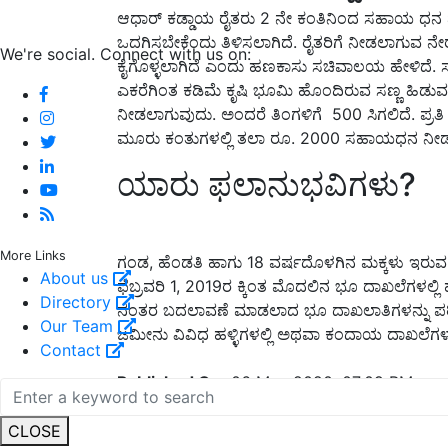
ಆಧಾರ್ ಕಡ್ಡಾಯ ರೈತರು 2 ನೇ ಕಂತಿನಿಂದ ಸಹಾಯ ಧನ ಪಡ
ಒದಗಿಸಬೇಕೆಂದು ತಿಳಿಸಲಾಗಿದೆ. ರೈತರಿಗೆ ನೀಡಲಾಗುವ ನೇರ
We're social. Connect with us on:
ಕೈಗೊಳ್ಳಲಾಗಿದೆ ಎಂದು ಹಣಕಾಸು ಸಚಿವಾಲಯ ಹೇಳಿದೆ. ಸಣ
ಎಕರೆಗಿಂತ ಕಡಿಮೆ ಕೃಷಿ ಭೂಮಿ ಹೊಂದಿರುವ ಸಣ್ಣ ಹಿಡು
ನೀಡಲಾಗುವುದು. ಅಂದರೆ ತಿಂಗಳಿಗೆ 500 ಸಿಗಲಿದೆ. ಪ್
ಮೂರು ಕಂತುಗಳಲ್ಲಿ ತಲಾ ರೂ. 2000 ಸಹಾಯಧನ ನೀಡಲಾ
ಯಾರು ಫಲಾನುಭವಿಗಳು?
More Links
ಗಂಡ, ಹೆಂಡತಿ ಹಾಗು 18 ವರ್ಷದೊಳಗಿನ ಮಕ್ಕಳು ಇರುವ 
About us
ಫೆಬ್ರವರಿ 1, 2019ರ ಕ್ಕಿಂತ ಮೊದಲಿನ ಭೂ ದಾಖಲೆಗಳಲ್ಲಿ ಹ
Directory
ನಂತರ ಬದಲಾವಣೆ ಮಾಡಲಾದ ಭೂ ದಾಖಲಾತಿಗಳನ್ನು ಪರಿಗಣನೆ
Our Team
ಜಮೀನು ವಿವಿಧ ಹಳ್ಳಿಗಳಲ್ಲಿ ಅಥವಾ ಕಂದಾಯ ದಾಖಲೆಗಳಲ್
Contact
Published On:
06 May 2020, 07:09 PM
English Summary:
PM Kisan App
CLOSE