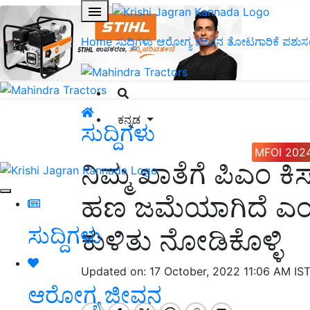
Home
ಸುದ್ದಿಗಳು
ಆರೋಗ್ಯ ಜೀವನ
ತೋಟಗಾರಿಕೆ
ಪಶುಸ
ಕನ್ನಡ
ಸುದ್ದಿಗಳು
MFOI 202
ನಿಮ್ಮ ಖಾತೆಗೆ ಪಿಎಂ 
ಹಣ ಜಮೆಯಾಗಿದೆ ಎಂಬ
ಸುದ್ದಿಗಳು
ಕುಳಿತು ನೋಡಿಕೊಳ್ಳಿ
Updated on: 17 October, 2022 11:06 AM IS
ಆರೋಗ್ಯ ಜೀವನ