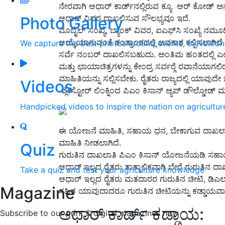
ನೇರವಾಗಿ ಆಧಾರ್ ಕಾರ್ಡ್‍ನಲ್ಲಿರುವ ಕ್ಯೂ ಆರ್ ಕೋಡ್ 
ಆಧಾರ್ ವಿವರ ದಾಖಲಿಸುವ ಸೌಲಭ್ಯವೂ ಇದೆ.
Photo Gallery
ಮೊಬೈಲ್ ಸಂಖ್ಯೆ, ಬ್ಯಾಂಕ್ ವಿವರ, ಐಎಫ್‍ಸಿ ಸಂಖ್ಯೆ ನಮ
ಆಯ್ಕೆಯಾಗುವಂತೆ ತಂತ್ರಾಂಶದಲ್ಲಿ ಅವಕಾಶ ಕಲ್ಪಿಸಲಾಗಿದೆ.
We capture the best photos around events, exhibitio
ಸರ್ವೆ ನಂಬರ್ ದಾಖಲಿಸಬಹುದು. ಅಂತಿಮ ಹಂತದಲ್ಲಿ ಎಲ್
ಮತ್ತು ಛಾಯಾಚಿತ್ರಗಳನ್ನು ಕೇಂದ್ರ ಸರ್ವರ್‍ಗೆ ರವಾನೆಯಾಗ
ಮಾಹಿತಿಯನ್ನು ಸಲ್ಲಿಸಬೇಕು. ರೈತರು ರಾಜ್ಯದಲ್ಲಿ ಯಾವುದ
Videos
ಪ್ಲೇಸ್ಟೋರ್ ಲಿಂಕ್ನಿಂದ ಪಿಎಂ ಕಿಸಾನ್ ಆ್ಯಪ್ ಡೌಲ್ಡೋಡ್ 
Handpicked videos to inspire the nation on agricultur
ಈ ಯೋಜನೆ ಮಾಹಿತಿ, ಸಹಾಯ ಧನ, ಬೇಕಾಗುವ ದಾಖಲಾತಿ
ಮಾಹಿತಿ ನೀಡಲಾಗಿದೆ.
Quiz
ಗುರುತಿನ ದಾಖಲಾತಿ ಪಿಎಂ ಕಿಸಾನ್ ಯೋಜನೆಯಡಿ ಸಹಾಯ
ಆಧಾರ್ ಇಲ್ಲದ ರೈತರು ತಾತ್ಕಾಲಿಕವಾಗಿ ಬೇರೆ ಗುರುತ
Take a quiz and test your agriculture knowledge
ಆಧಾರ್ ಇಲ್ಲದ ರೈತರು ಮತದಾರರ ಗುರುತಿನ ಚೀಟಿ, ಡಿಎಲ್
Magazine
ಸಹಿತ ಯಾವುದಾದರೂ ಗುರುತಿನ ಚೀಟಿಯನ್ನು ಕಡ್ಡಾಯವಾಗ
ಆಧಾರ್ ಕಾರ್ಡ್ ಕಡ್ಡಾಯ:
Subscribe to our print & digital magazines now