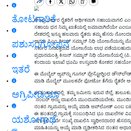
ತೋಟಗಾರಿಕೆ
ಕೇಂದ್ರ ಸರ್ಕಾರ ರೈತರಿಗೆ ಆರ್ಥಿಕವಾಗಿ ಸಹಾಯವಾಗಲಿ 
ಸಹಾಯ ಧನ ನಿಮ್ಮ ಖಾತೆಯಲ್ಲಿ ಜಮಾವಾಗಿದೆಯೇ ಎಂಬುದನ
ದೇಶದಲ್ಲಿ ಇನ್ನೂ ಹಲವಾರು ರೈತರು ತಮ್ಮ ಹೆಸರು ನೋಂ
ಅವರು ಪಿಎಂ ಕಿಸಾನ್ ಸಮ್ಮಾನ್ ನಿಧಿ ಯೋಜನೆಯನ್ನು ಮೊಬೈ
ಪಶುಸಂಗೋಪನೆ
ಸರ್ಕಾರ ನೀಡುತ್ತಿರುವ ಯೋಜನೆಯ ಲಾಭ ಪಡೆಯಬಹುದು
ಪ್ರಧಾನಮಂತ್ರಿ ಕಿಸಾನ್ ಸಮ್ಮಾನ್ ನಿಧಿ ಯೋಜನೆಯಲ್ಲಿ (
ಕಂದಾಯ ಇಲಾಖೆ ಭೂಮಿ ಉಸ್ತುವಾರಿ ಕೋಶದ ಸಹಯೋಗದೊಂ
ಇತರೆ
ಈ ಮೊಬೈಲ್ ಆ್ಯಪ್‍ನ್ನು ಗೂಗಲ್ ಪ್ಲೇಸ್ಟೋರ್‍ನಿಂದ ಡೌನ್‍ಲ
ಮಾಡಿ ಮೊಬೈಲ್ ಮೂಲಕವೇ ಫೋಟೋ ತೆಗೆದು ರೈತರೇ 
ಅಗ್ರಿಪೀಡಿಯಾ
ಈ ತಂತ್ರಾಂಶದಲ್ಲಿ ತಮ್ಮ ಜಮೀನು ಇರುವ ಜಿಲ್ಲೆ, ತಾಲೂಕ
ನಂಬರ್ ಅನ್ನು ದಾಖಲಿಸಿ ಮುಂದುವರಿಯಬೇಕು. ಮುಂದಿನ ಹ
ನಂತರ ಗ್ರಾಮವನ್ನು ಆಯ್ಕೆ ಮಾಡಿ ಅಪ್‍ಲೋಡ್ ಎಂಬ ಬಟನ
ಈ ಹಂತದಲ್ಲಿ ಗ್ರಾಮಕ್ಕೆ ಸಂಬಂಧಿಸಿದ ಭೂ ದಾಖಲೆಗಳ ವ
ಯಶೋಗಾಥೆ
ಆಗುತ್ತದೆ. ಸರ್ವೆ ಸಂಖ್ಯೆ ದಾಖಲಿಸಿ ಸ್ವಾಧೀನದಾರರ ಹೆಸರನ
ಮಾಹಿತಿಯನ್ನು ಆಯ್ಕೆ ಮಾಡಿ ದೃಢೀಕರಿಸಿದ ನಂತರ ಆಧಾ