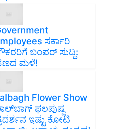
overnment
mployees ಸರ್ಕಾರಿ
ೌಕರರಿಗೆ ಬಂಪರ್‌ ಸುದ್ದಿ:
ಣದ ಮಳೆ!
albagh Flower Show
ಾಲ್‌ಬಾಗ್ ಫಲಪುಷ್ಪ
್ರದರ್ಶನ ಇಷ್ಟು ಕೋಟಿ