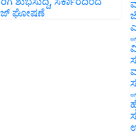
ರಿಗೆ ಶುಭಸುದ್ದಿ, ಸರ್ಕಾರದಿಂದ
ಮ
ಕೇಜ್ ಘೋಷಣೆ
ಜ
ಎ
ಅಗ
ವ
ಸ
ಮ
ಅಗ
ಹ
ಸ
ಉ