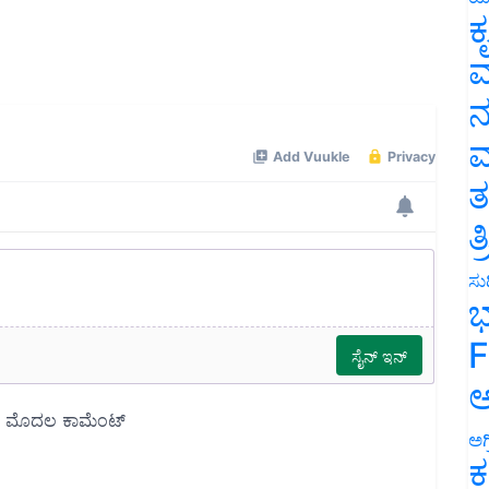
ಕ
ವ
ನ
ಮ
ತ
ತ
ಸುದ
ಭ
F
ಅ
ಅಗ
ಕ