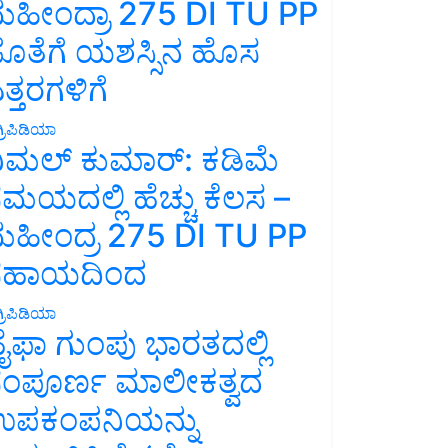
ಹೀಂದ್ರಾ 275 DI TU PP
ೊತೆಗೆ ಯಶಸ್ಸಿನ ಹೊಸ
ತ್ತರಗಳಿಗೆ
್ರಿಪಿಡಿಯಾ
ಿಮಲ್ ಕುಮಾರ್: ಕಡಿಮೆ
ಮಯದಲ್ಲಿ ಹೆಚ್ಚು ಕೆಲಸ –
ಹೀಂದ್ರ 275 DI TU PP
ಸಹಾಯದಿಂದ
್ರಿಪಿಡಿಯಾ
ೈಫಾ ಗುಂಪು ಭಾರತದಲ್ಲಿ
ಂಪೂರ್ಣ ಮಾಲೀಕತ್ವದ
ಪಕಂಪನಿಯನ್ನು