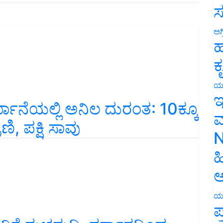
ಸ
ಅಗ
ಹ
ಕ
ಯ
ಇ
ಖಾನೆಯಲ್ಲಿ ಅನಿಲ ದುರಂತ: 10ಕ್ಕೂ
ಮ
ಿ, ಪಕ್ಷಿ ಸಾವು
N
ಹ
ಅ
ಯ
ಪ