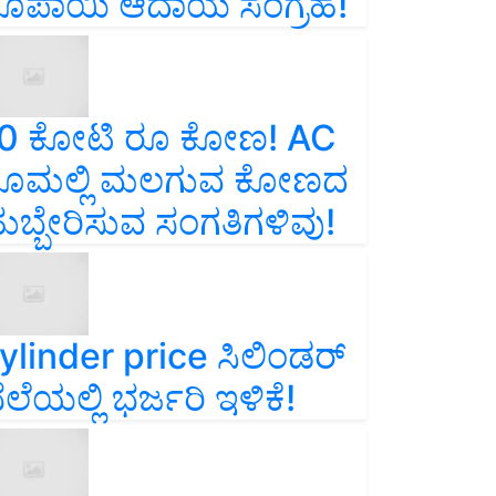
ೂಪಾಯಿ ಆದಾಯ ಸಂಗ್ರಹ!
0 ಕೋಟಿ ರೂ ಕೋಣ! AC
ೂಮಲ್ಲಿ ಮಲಗುವ ಕೋಣದ
ುಬ್ಬೇರಿಸುವ ಸಂಗತಿಗಳಿವು!
ylinder price ಸಿಲಿಂಡರ್‌
ೆಲೆಯಲ್ಲಿ ಭರ್ಜರಿ ಇಳಿಕೆ!