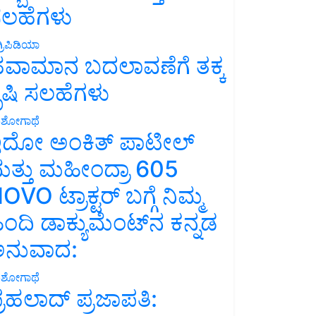
ಲಹೆಗಳು
್ರಿಪಿಡಿಯಾ
ವಾಮಾನ ಬದಲಾವಣೆಗೆ ತಕ್ಕ
ೃಷಿ ಸಲಹೆಗಳು
ಶೋಗಾಥೆ
ದೋ ಅಂಕಿತ್ ಪಾಟೀಲ್
ತ್ತು ಮಹೀಂದ್ರಾ 605
OVO ಟ್ರಾಕ್ಟರ್ ಬಗ್ಗೆ ನಿಮ್ಮ
ಿಂದಿ ಡಾಕ್ಯುಮೆಂಟ್‌ನ ಕನ್ನಡ
ನುವಾದ:
ಶೋಗಾಥೆ
್ರಹಲಾದ್ ಪ್ರಜಾಪತಿ: