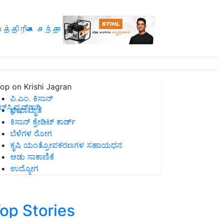
த்திரிகை சந்தா
op on Krishi Jagran
ಪಿ.ಎಂ. ಕಿಸಾನ್
ಸ್ಕ್ರಿಪ್ಷನ್‌ಗಾಗಿ
ಜೀವಾಮೃತ
ಕಿಸಾನ್ ಕ್ರೇಡಿಟ್ ಕಾರ್ಡ್
ಬೆಳೆಗಳ ರೋಗ
ಕೃಷಿ ಯಂತ್ರೋಪಕರಣಗಳ ಸಹಾಯಧನ
ಆಡು ಸಾಕಾಣಿಕೆ
ಉದ್ಯೋಗ
op Stories