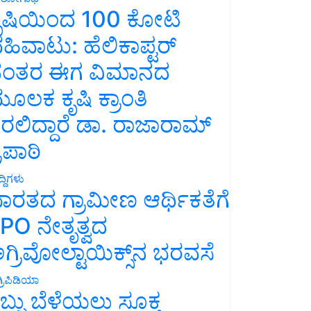
ೃಷಿಯಿಂದ 100 ಕೋಟಿ
ಹಿವಾಟು: ಹೆಲಿಕಾಪ್ಟರ್
ಂತರ ಈಗ ವಿಮಾನದ
ೂಲಕ ಕೃಷಿ ಕ್ರಾಂತಿ
ರಲಿದ್ದಾರೆ ಡಾ. ರಾಜಾರಾಮ್
್ರಿಪಾಠಿ
್ದಿಗಳು
ಾರತದ ಗ್ರಾಮೀಣ ಆರ್ಥಿಕತೆಗೆ
PO ನೇತೃತ್ವದ
ಗ್ರಿವೋಲ್ಟಾಯಿಕ್ಸ್‌ನ ಭರವಸೆ
್ರಿಪಿಡಿಯಾ
ಬ್ಬು ಬೆಳೆಯಲು ಸೂಕ್ತ