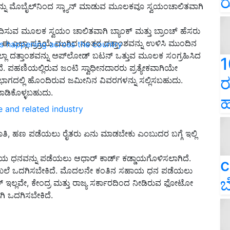
ರ
ಅನ್ನು ಮೊಬೈಲ್‍ನಿಂದ ಸ್ಕ್ಯಾನ್ ಮಾಡುವ ಮೂಲಕವೂ ಸ್ವಯಂಚಾಲಿತವಾಗಿ
ೂದಿಸುವ ಮೂಲಕ ಸ್ವಯಂ ಚಾಲಿತವಾಗಿ ಬ್ಯಾಂಕ್ ಮತ್ತು ಬ್ರಾಂಚ್ ಹೆಸರು
 ಈ ಎಲ್ಲಾ ಪ್ರಕ್ರಿಯೆ ಮುಗಿದ ನಂತರ ದತ್ತಾಂಶವನ್ನು ಉಳಿಸಿ ಮುಂದಿನ
ns happening across the country
ಲಾ ದತ್ತಾಂಶವನ್ನು ಅಪ್‍ಲೋಡ್ ಬಟನ್ ಒತ್ತುವ ಮೂಲಕ ಸಂಗ್ರಹಿಸಿದ
1
ಲಿದೆ. ಪಹಣಿಯಲ್ಲಿರುವ ಜಂಟಿ ಸ್ವಾಧೀನದಾರರು ಪ್ರತ್ಯೇಕವಾಗಿಯೇ
ರ
ೇ ಭಾಗದಲ್ಲಿ ಹೊಂದಿರುವ ಜಮೀನಿನ ವಿವರಗಳನ್ನು ಸಲ್ಲಿಸಬಹುದು.
ಮಾಡಿಕೊಳ್ಳಬಹುದು.
ಹ
e and related industry
, ಹಣ ಪಡೆಯಲು ರೈತರು ಏನು ಮಾಡಬೇಕು ಎಂಬುದರ ಬಗ್ಗೆ ಇಲ್ಲಿ
 ಧನವನ್ನು ಪಡೆಯಲು ಆಧಾರ್ ಕಾರ್ಡ್ ಕಡ್ಡಾಯಗೊಳಿಸಲಾಗಿದೆ.
c
ಿನ ದಾಖಲೆ ಒದಗಿಸಬೇಕಿದೆ. ಮೊದಲನೇ ಕಂತಿನ ಸಹಾಯ ಧನ ಪಡೆಯಲು
ಬ
 ಇಲ್ಲವೇ, ಕೇಂದ್ರ ಮತ್ತು ರಾಜ್ಯ ಸರ್ಕಾರದಿಂದ ನೀಡಿರುವ ಫೋಟೋ
ಿ ಒದಗಿಸಬೇಕಿದೆ.