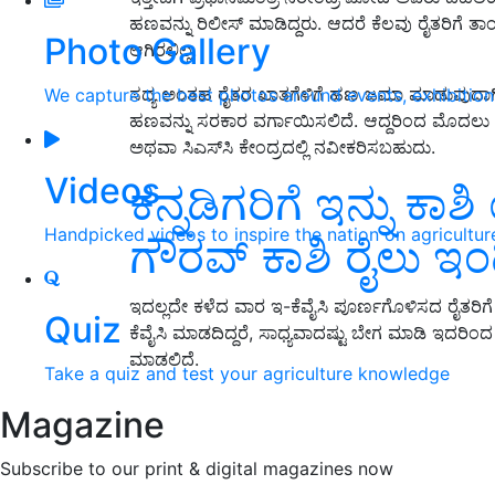
ಹಣವನ್ನು ರಿಲೀಸ್‌ ಮಾಡಿದ್ದರು. ಆದರೆ ಕೆಲವು ರೈತರಿಗ
Photo Gallery
ಆಗಿರಲಿಲ್ಲ.
ಸದ್ಯ ಅಂತಹ ರೈತರ ಖಾತಗೆಳಿಗೆ ಹಣ ಜಮಾ ಮಾಡುವುದಾಗಿ ಸರ
We capture the best photos around events, exhibitio
ಹಣವನ್ನು ಸರಕಾರ ವರ್ಗಾಯಿಸಲಿದೆ. ಆದ್ದರಿಂದ ಮೊದಲು ಎಲ್
ಅಥವಾ ಸಿಎಸ್‌ಸಿ ಕೇಂದ್ರದಲ್ಲಿ ನವೀಕರಿಸಬಹುದು.
Videos
ಕನ್ನಡಿಗರಿಗೆ ಇನ್ನು ಕಾ
Handpicked videos to inspire the nation on agricultur
ಗೌರವ್‌ ಕಾಶಿ ರೈಲು 
ಇದಲ್ಲದೇ ಕಳೆದ ವಾರ ಇ-ಕೆವೈಸಿ ಪೂರ್ಣಗೊಳಿಸದ ರೈತರಿಗೆ
Quiz
ಕೆವೈಸಿ ಮಾಡದಿದ್ದರೆ, ಸಾಧ್ಯವಾದಷ್ಟು ಬೇಗ ಮಾಡಿ ಇದರಿ
ಮಾಡಲಿದೆ.
Take a quiz and test your agriculture knowledge
Magazine
Subscribe to our print & digital magazines now