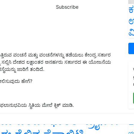
ಕ
Subscribe
ಉ
ವ
ಿರುವ ವಂಚನೆ ಮತ್ತು ವಂಚನೆಗಳನ್ನು ತಡೆಯಲು ಕೇಂದ್ರ ಸರ್ಕಾರ
ಗಳನ್ನು ಸಲ್ಲಿಸಿ ದೇಶದ ಲಕ್ಷಾಂತರ ಅನರ್ಹರು ಸರ್ಕಾರದ ಈ ಯೋಜನೆಯ
ಸ್ಥೆಯನ್ನು ಜಾರಿಗೆ ತಂದಿದೆ.
ೀಲಿಸುವುದು ಹೇಗೆ?
ಾನುಭವಿಯ ಸ್ಥಿತಿಯ ಮೇಲೆ ಕ್ಲಿಕ್ ಮಾಡಿ.
ಥಮ ವಂದೇ ಭಾರತ್‌ ಟ್ರೈನ್‌ಗೆ
L
ಯ