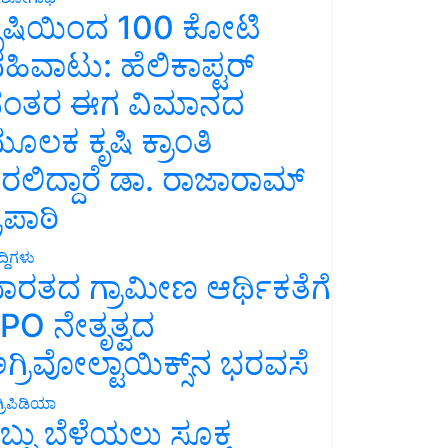
ೃಷಿಯಿಂದ 100 ಕೋಟಿ
ಹಿವಾಟು: ಹೆಲಿಕಾಪ್ಟರ್
ಂತರ ಈಗ ವಿಮಾನದ
ೂಲಕ ಕೃಷಿ ಕ್ರಾಂತಿ
ರಲಿದ್ದಾರೆ ಡಾ. ರಾಜಾರಾಮ್
್ರಿಪಾಠಿ
್ದಿಗಳು
ಾರತದ ಗ್ರಾಮೀಣ ಆರ್ಥಿಕತೆಗೆ
PO ನೇತೃತ್ವದ
ಗ್ರಿವೋಲ್ಟಾಯಿಕ್ಸ್‌ನ ಭರವಸೆ
್ರಿಪಿಡಿಯಾ
ಬ್ಬು ಬೆಳೆಯಲು ಸೂಕ್ತ