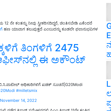
12 ನೇ ಕಂತನ್ನು ನೀವು ಸ್ವೀಕರಿಸದಿದ್ದರೆ, ಚಿಂತಿಸಬೇಡಿ ಏಕೆಂದರೆ
G
ಗೆ
ಹಣ ಯಾವಾಗ ತಲುಪುತ್ತದೆ ಎಂಬುದನ್ನು ಕೂಡಲೇ ಫಲಾನುಭವಿಗಳ
E
ನ
್ಕಳಿಗೆ ತಿಂಗಳಿಗೆ 2475
ಹ
ಫೀಸ್‌ನಲ್ಲಿ ಈ ಅಕೌಂಟ್‌
L
ಬಿ.ಸಿ.ಪಾಟೀಲ್‌ ಅಧಿಕಾರಿಗಳಿಗೆ ಖಡಕ್‌ ಸೂಚನೆ|G20Modi
20Modi
#milletsmix
ಲ
ಪ
November 14, 2022
್ಲಿ ನಡೆದ ಕಿಸಾನ್‌ ಸಮ್ಮೇಳನದಲ್ಲಿ ಪಿಎಂ ಕಿಸಾನ್‌ 11ನೇ ಕಂತಿನ