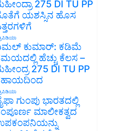
ಹೀಂದ್ರಾ 275 DI TU PP
ೊತೆಗೆ ಯಶಸ್ಸಿನ ಹೊಸ
ತ್ತರಗಳಿಗೆ
್ರಿಪಿಡಿಯಾ
ಿಮಲ್ ಕುಮಾರ್: ಕಡಿಮೆ
ಮಯದಲ್ಲಿ ಹೆಚ್ಚು ಕೆಲಸ –
ಹೀಂದ್ರ 275 DI TU PP
ಸಹಾಯದಿಂದ
್ರಿಪಿಡಿಯಾ
ೈಫಾ ಗುಂಪು ಭಾರತದಲ್ಲಿ
ಂಪೂರ್ಣ ಮಾಲೀಕತ್ವದ
ಪಕಂಪನಿಯನ್ನು