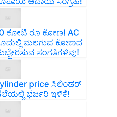
ೂಪಾಯಿ ಆದಾಯ ಸಂಗ್ರಹ!
0 ಕೋಟಿ ರೂ ಕೋಣ! AC
ೂಮಲ್ಲಿ ಮಲಗುವ ಕೋಣದ
ುಬ್ಬೇರಿಸುವ ಸಂಗತಿಗಳಿವು!
ylinder price ಸಿಲಿಂಡರ್‌
ೆಲೆಯಲ್ಲಿ ಭರ್ಜರಿ ಇಳಿಕೆ!