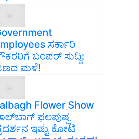
overnment
mployees ಸರ್ಕಾರಿ
ೌಕರರಿಗೆ ಬಂಪರ್‌ ಸುದ್ದಿ:
ಣದ ಮಳೆ!
albagh Flower Show
ಾಲ್‌ಬಾಗ್ ಫಲಪುಷ್ಪ
್ರದರ್ಶನ ಇಷ್ಟು ಕೋಟಿ