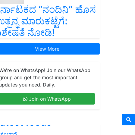
ರ್ನಾಟಕದ “ನಂದಿನಿ” ಹೊಸ
ತ್ಪನ್ನ ಮಾರುಕಟ್ಟೆಗೆ:
ಿಶೇಷತೆ ನೋಡಿ!
View More
We're on WhatsApp! Join our WhatsApp
group and get the most important
updates you need. Daily.
Join on WhatsApp
atest feeds
ಶೋಗಾಥೆ