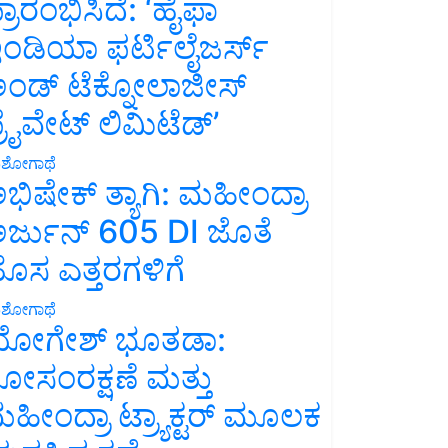
್ರಾರಂಭಿಸಿದೆ: ‘ಹೈಫಾ
ಂಡಿಯಾ ಫರ್ಟಿಲೈಜರ್ಸ್
ಂಡ್ ಟೆಕ್ನೋಲಾಜೀಸ್
್ರೈವೇಟ್ ಲಿಮಿಟೆಡ್’
ಶೋಗಾಥೆ
ಭಿಷೇಕ್ ತ್ಯಾಗಿ: ಮಹೀಂದ್ರಾ
ರ್ಜುನ್ 605 DI ಜೊತೆ
ೊಸ ಎತ್ತರಗಳಿಗೆ
ಶೋಗಾಥೆ
ೋಗೇಶ್ ಭೂತಡಾ:
ೋಸಂರಕ್ಷಣೆ ಮತ್ತು
ಹೀಂದ್ರಾ ಟ್ರ್ಯಾಕ್ಟರ್ ಮೂಲಕ