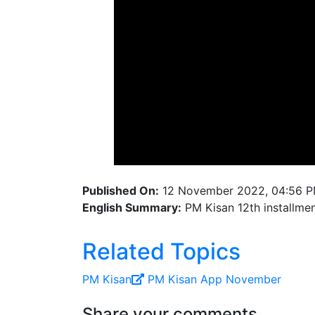
Published On:
12 November 2022, 04:56 
English Summary:
PM Kisan 12th installme
Related Topics
PM Kisan
PM Kisan App
November
Share your comments