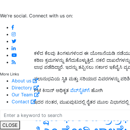
We're social. Connect with us on:
ಕಳೆದ ಕೆಲವು ತಿಂಗಳುಗಳಿಂದ ಈ ಯೋಜನೆಯಡಿ ನಡೆಯುತ್ತ
ಕಠಿಣ ಕ್ರಮಗಳನ್ನು ತೆಗೆದುಕೊಳ್ಳುತ್ತಿದೆ. ನಕಲಿ ದಾಖಲೆ
ಲಾಭ ಪಡೆದಿದ್ದಾರೆ. ಇದನ್ನು ತಪ್ಪಿಸಲು ಸರ್ಕಾರ ಇಕೆವೈಸಿ ವ್ಯವ
More Links
ಫಲಾನುಭವಿಯ ಸ್ಥಿತಿ ಮತ್ತು ಸರಿಯಾದ ವಿವರಗಳನ್ನು ಪರಿಶ
About us
Directory
PM ಕಿಸಾನ್ ಅಧಿಕೃತ
ವೆಬ್‌ಸೈಟ್‌ಗೆ
ಹೋಗಿ
Our Team
Contact
ಇದರ ನಂತರ, ಮುಖಪುಟದಲ್ಲಿ ರೈತರ ಮೂಲ ವಿಭಾಗದಲ್ಲಿ ಫಲ
ದಕ್ಷಿಣ ಭಾರತದ ಪ್ರಪ್ರ
CLOSE