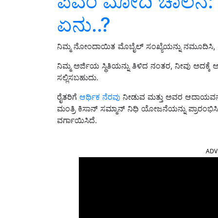
ಪಿಎಂ ಮೋದಿ ಚಾಲನೆ: ಈ
ಏನು..?
ನಿಮ್ಮ ನೋಂದಾಯಿತ ಮೊಬೈಲ್ ಸಂಖ್ಯೆಯನ್ನು ನಮೂದಿಸಿ, ಕ್ಯಾಪ
ನಿಮ್ಮ ಅರ್ಜಿಯ ಸ್ಥಿತಿಯನ್ನು ತಿಳಿದ ನಂತರ, ನೀವು ಅದಕ್ಕ
ಸಲ್ಲಿಸಬಹುದು.
ರೈತರಿಗೆ
ಆರ್ಥಿಕ ನೆರವು
ನೀಡುವ ಮತ್ತು ಅವರ ಆದಾಯವನ್ನು ಹ
ಮಂತ್ರಿ ಕಿಸಾನ್ ಸಮ್ಮಾನ್ ನಿಧಿ ಯೋಜನೆಯನ್ನು ಪ್ರಾರಂಭಿಸ
ವರ್ಗಾಯಿಸಿದೆ.
ADV