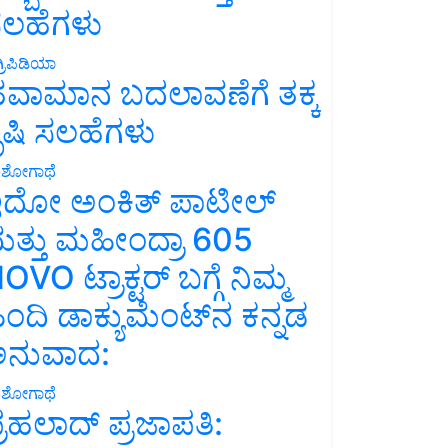
ಲಹೆಗಳು
್ರಿಪಿಡಿಯಾ
ವಾಮಾನ ಬದಲಾವಣೆಗೆ ತಕ್ಕ
ೃಷಿ ಸಲಹೆಗಳು
ಶೋಗಾಥೆ
ದೋ ಅಂಕಿತ್ ಪಾಟೀಲ್
ತ್ತು ಮಹೀಂದ್ರಾ 605
OVO ಟ್ರಾಕ್ಟರ್ ಬಗ್ಗೆ ನಿಮ್ಮ
ಿಂದಿ ಡಾಕ್ಯುಮೆಂಟ್‌ನ ಕನ್ನಡ
ನುವಾದ:
ಶೋಗಾಥೆ
್ರಹಲಾದ್ ಪ್ರಜಾಪತಿ: