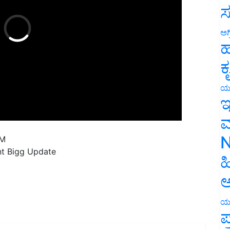
ಸ
ಅಗ
ಹ
ಕ
ಯ
ಇ
ಮ
PM
N
nt Bigg Update
ಹ
ಅ
ಯ
ಪ