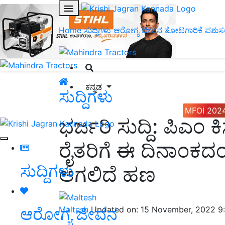
Home
ಸುದ್ದಿಗಳು
ಆರೋಗ್ಯ ಜೀವನ
ತೋಟಗಾರಿಕೆ
ಪಶುಸ
ಕನ್ನಡ
ಸುದ್ದಿಗಳು
MFOI 202
ಭರ್ಜರಿ ಸುದ್ದಿ: ಪಿಎಂ
ರೈತರಿಗೆ ಈ ದಿನಾಂಕದ
ಸುದ್ದಿಗಳು
ಆಗಲಿದೆ ಹಣ
ಆರೋಗ್ಯ ಜೀವನ
Maltesh
Updated on: 15 November, 2022 9