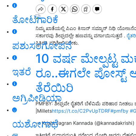
ತೋಟಗಾರಿಕೆ
ನಿಮ್ಮ ಖಾತೆಯಲ್ಲಿ ಪಿಎಂ ಕಿಸಾನ್ ಸಮ್ಮಾನ್ ನಿಧಿ ಯೋಜನೆಯ 
ಸರ್ಕಾರವು ಶೀಘ್ರದಲ್ಲೇ ಹಣವನ್ನು ವರ್ಗಾಯಿಸುತ್ತದೆ .
ರೈತರಿ
ಪಶುಸಂಗೋಪನೆ
ಸ್ಥಿತಿಗತಿ ಪರಿಶೀಲಿಸಬೇಕು.
10 ವರ್ಷ ಮೇಲ್ಪಟ್ಟ ಮಕ
ರೂ..ಈಗಲೇ ಪೋಸ್ಟ್‌ ಆ
ಇತರೆ
ತೆರೆಯಿರಿ
ಅಗ್ರಿಪೀಡಿಯಾ
PMFBY: ಶೀಘ್ರವೇ ರೈತರಿಗೆ ಬೆಳೆವಿಮೆ ಪರಿಹಾರ ನೀಡಲು 
|Millets
https://t.co/C2PvUpTDRF
#pmfby
#G
ಯಶೋಗಾಥೆ
— Krishi Jagran Kannada (@kannadakrishi)
ಇತ್ತೀಚಿಗೆ ಪ್ರಧಾನಮಂತ್ರಿ ನರೇಂದ್ರ ಮೋದಿ ಅವರು ದೆಹಲಿಯಲ