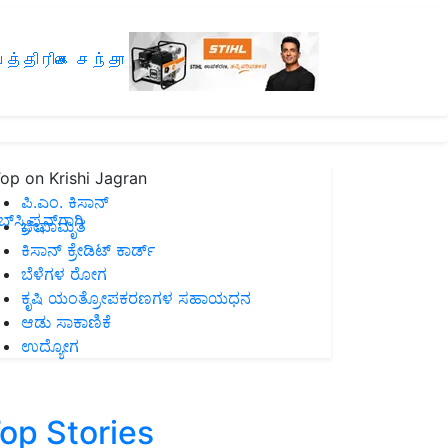
த்திரிகை சந்தா
op on Krishi Jagran
ಪಿ.ಎಂ. ಕಿಸಾನ್
ಸ್ಕ್ರಿಪ್ಷನ್‌ಗಾಗಿ
ಜೀವಾಮೃತ
ಕಿಸಾನ್ ಕ್ರೇಡಿಟ್ ಕಾರ್ಡ್
ಬೆಳೆಗಳ ರೋಗ
ಕೃಷಿ ಯಂತ್ರೋಪಕರಣಗಳ ಸಹಾಯಧನ
ಆಡು ಸಾಕಾಣಿಕೆ
ಉದ್ಯೋಗ
op Stories