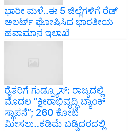
ಭಾರೀ ಮಳೆ..ಈ 5 ಜಿಲ್ಲೆಗಳಿಗೆ ರೆಡ್‌
ಅಲರ್ಟ್‌ ಘೋಷಿಸಿದ ಭಾರತೀಯ
ಹವಾಮಾನ ಇಲಾಖೆ
ರೈತರಿಗೆ ಗುಡ್ನ್ಯೂಸ್: ರಾಜ್ಯದಲ್ಲಿ
ಮೊದಲ “ಕ್ಷೀರಾಭಿವೃದ್ಧಿ ಬ್ಯಾಂಕ್‌
ಸ್ಥಾಪನೆ”; 260 ಕೋಟಿ
ಮೀಸಲು..ಕಡಿಮೆ ಬಡ್ಡಿದರದಲ್ಲಿ