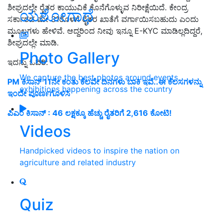
ಶೀಘ್ರದಲ್ಲೇ ರೈತರ ಕಾಯುವಿಕೆ ಕೊನೆಗೊಳ್ಳುವ ನಿರೀಕ್ಷೆಯಿದೆ. ಕೇಂದ್ರ
ಯಶೋಗಾಥೆ
ಸರ್ಕಾರದ ಮೇ 31ರೊಳಗೆ ರೈತರ ಖಾತೆಗೆ ವರ್ಗಾಯಿಸಬಹುದು ಎಂದು
ಮೂಲಗಳು ಹೇಳಿವೆ. ಆದ್ದರಿಂದ ನೀವು ಇನ್ನೂ E-KYC ಮಾಡಿಲ್ಲದಿದ್ದರೆ,
ಶೀಘ್ರದಲ್ಲೇ ಮಾಡಿ.
Photo Gallery
ಇದನ್ನು ಓದಿರಿ:
We capture the best photos around events,
PM ಕಿಸಾನ್ 11ನೇ ಕಂತು ಕೆಲವೇ ದಿನಗಳು ಬಾಕಿ ಇವೆ..ಈ ಕೆಲಸಗಳನ್ನು
exhibitions happening across the country
ಇಂದೇ ಪೂರ್ಣಗೊಳಿಸಿ
ಪಿಎಂ ಕಿಸಾನ್‌ : 46 ಲಕ್ಷಕ್ಕೂ ಹೆಚ್ಚು ರೈತರಿಗೆ 2,616 ಕೋಟಿ!
Videos
Handpicked videos to inspire the nation on
agriculture and related industry
Quiz