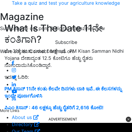
Take a quiz and test your agriculture knowledge
Magazine
What Is The Date 11ನೇ
Subscribe to our print & digital magazines now
ಕಂತಿಗಾಗಿ?
Subscribe
ಮೇ 31ಕ್ಕೆ ಕಂತು ಬರುವ ನಿರೀಕ್ಷೆ ಇದೆ. PM Kisan Samman Nidhi
We're social. Connect with us on:
Yojana ದೇಶಾದ್ಯಂತ 12.5 ಕೋಟಿಗೂ ಹೆಚ್ಚು ರೈತರು
ನೋಂದಾಯಿಸಿಕೊಂಡಿದ್ದಾರೆ.
ಇದನ್ನು ಓದಿರಿ:
PM ಕಿಸಾನ್ 11ನೇ ಕಂತು ಕೆಲವೇ ದಿನಗಳು ಬಾಕಿ ಇವೆ..ಈ ಕೆಲಸಗಳನ್ನು
ಇಂದೇ ಪೂರ್ಣಗೊಳಿಸಿ
ಪಿಎಂ ಕಿಸಾನ್‌ : 46 ಲಕ್ಷಕ್ಕೂ ಹೆಚ್ಚು ರೈತರಿಗೆ 2,616 ಕೋಟಿ!
More Links
About us
ADVERTISEMENT
Directory
Our Team