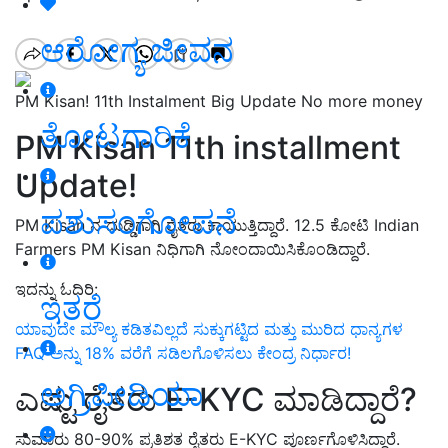
ಆರೋಗ್ಯ ಜೀವನ
PM Kisan! 11th Instalment Big Update No more money
ತೋಟಗಾರಿಕೆ
PM Kisan 11th installment
Update!
ಪಶುಸಂಗೋಪನೆ
PM Kisan ನ ದುಡ್ಡಿಗಾಗಿ ರೈತರು ಕಾಯುತ್ತಿದ್ದಾರೆ. 12.5 ಕೋಟಿ Indian
Farmers PM Kisan ನಿಧಿಗಾಗಿ ನೋಂದಾಯಿಸಿಕೊಂಡಿದ್ದಾರೆ.
ಇದನ್ನು ಓದಿರಿ:
ಇತರೆ
ಯಾವುದೇ ಮೌಲ್ಯ ಕಡಿತವಿಲ್ಲದೆ ಸುಕ್ಕುಗಟ್ಟಿದ ಮತ್ತು ಮುರಿದ ಧಾನ್ಯಗಳ
FAQ ಅನ್ನು 18% ವರೆಗೆ ಸಡಿಲಗೊಳಿಸಲು ಕೇಂದ್ರ ನಿರ್ಧಾರ!
ಅಗ್ರಿಪೀಡಿಯಾ
ಎಷ್ಟು ರೈತರು E-KYC ಮಾಡಿದ್ದಾರೆ?
ಸುಮಾರು 80-90% ಪ್ರತಿಶತ ರೈತರು E-KYC ಪೂರ್ಣಗೊಳಿಸಿದ್ದಾರೆ.