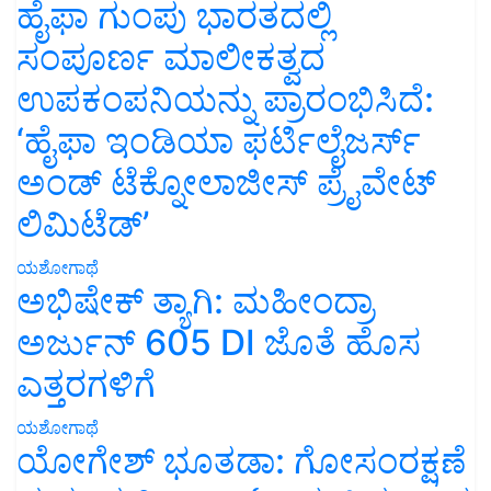
ಹೈಫಾ ಗುಂಪು ಭಾರತದಲ್ಲಿ
ಸಂಪೂರ್ಣ ಮಾಲೀಕತ್ವದ
ಉಪಕಂಪನಿಯನ್ನು ಪ್ರಾರಂಭಿಸಿದೆ:
‘ಹೈಫಾ ಇಂಡಿಯಾ ಫರ್ಟಿಲೈಜರ್ಸ್
ಅಂಡ್ ಟೆಕ್ನೋಲಾಜೀಸ್ ಪ್ರೈವೇಟ್
ಲಿಮಿಟೆಡ್’
ಯಶೋಗಾಥೆ
ಅಭಿಷೇಕ್ ತ್ಯಾಗಿ: ಮಹೀಂದ್ರಾ
ಅರ್ಜುನ್ 605 DI ಜೊತೆ ಹೊಸ
ಎತ್ತರಗಳಿಗೆ
ಯಶೋಗಾಥೆ
ಯೋಗೇಶ್ ಭೂತಡಾ: ಗೋಸಂರಕ್ಷಣೆ