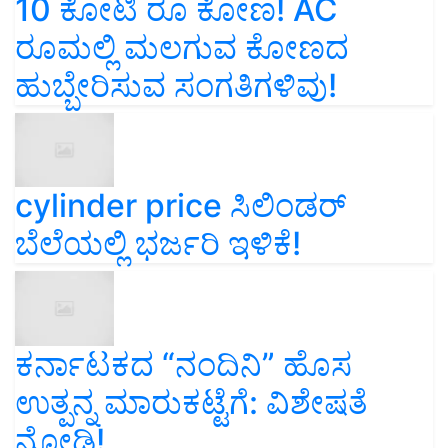
10 ಕೋಟಿ ರೂ ಕೋಣ! AC
ರೂಮಲ್ಲಿ ಮಲಗುವ ಕೋಣದ
ಹುಬ್ಬೇರಿಸುವ ಸಂಗತಿಗಳಿವು!
cylinder price ಸಿಲಿಂಡರ್‌
ಬೆಲೆಯಲ್ಲಿ ಭರ್ಜರಿ ಇಳಿಕೆ!
ಕರ್ನಾಟಕದ “ನಂದಿನಿ” ಹೊಸ
ಉತ್ಪನ್ನ ಮಾರುಕಟ್ಟೆಗೆ: ವಿಶೇಷತೆ
ನೋಡಿ!