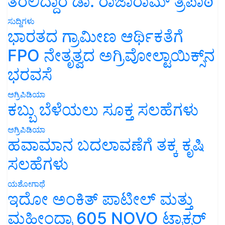
ತರಲಿದ್ದಾರೆ ಡಾ. ರಾಜಾರಾಮ್ ತ್ರಿಪಾಠಿ
ಸುದ್ದಿಗಳು
ಭಾರತದ ಗ್ರಾಮೀಣ ಆರ್ಥಿಕತೆಗೆ
FPO ನೇತೃತ್ವದ ಅಗ್ರಿವೋಲ್ಟಾಯಿಕ್ಸ್‌ನ
ಭರವಸೆ
ಅಗ್ರಿಪಿಡಿಯಾ
ಕಬ್ಬು ಬೆಳೆಯಲು ಸೂಕ್ತ ಸಲಹೆಗಳು
ಅಗ್ರಿಪಿಡಿಯಾ
ಹವಾಮಾನ ಬದಲಾವಣೆಗೆ ತಕ್ಕ ಕೃಷಿ
ಸಲಹೆಗಳು
ಯಶೋಗಾಥೆ
ಇದೋ ಅಂಕಿತ್ ಪಾಟೀಲ್ ಮತ್ತು
ಮಹೀಂದ್ರಾ 605 NOVO ಟ್ರಾಕ್ಟರ್