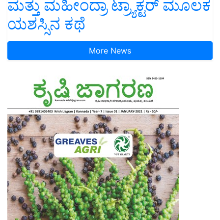
ಮತ್ತು ಮಹೀಂದ್ರಾ ಟ್ರ್ಯಾಕ್ಟರ್ ಮೂಲಕ
ಯಶಸ್ಸಿನ ಕಥೆ
More News