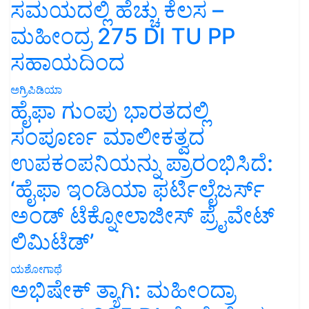
ಸಮಯದಲ್ಲಿ ಹೆಚ್ಚು ಕೆಲಸ –
ಮಹೀಂದ್ರ 275 DI TU PP
ಸಹಾಯದಿಂದ
ಅಗ್ರಿಪಿಡಿಯಾ
ಹೈಫಾ ಗುಂಪು ಭಾರತದಲ್ಲಿ
ಸಂಪೂರ್ಣ ಮಾಲೀಕತ್ವದ
ಉಪಕಂಪನಿಯನ್ನು ಪ್ರಾರಂಭಿಸಿದೆ:
‘ಹೈಫಾ ಇಂಡಿಯಾ ಫರ್ಟಿಲೈಜರ್ಸ್
ಅಂಡ್ ಟೆಕ್ನೋಲಾಜೀಸ್ ಪ್ರೈವೇಟ್
ಲಿಮಿಟೆಡ್’
ಯಶೋಗಾಥೆ
ಅಭಿಷೇಕ್ ತ್ಯಾಗಿ: ಮಹೀಂದ್ರಾ