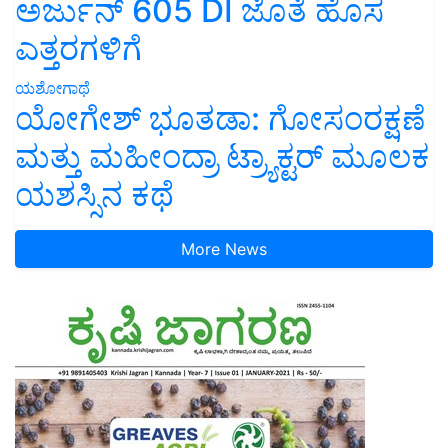
ಅರ್ಜುನ್ 605 DI ಜೊತೆ ಹೊಸ
ಎತ್ತರಗಳಿಗೆ
ಯಶೋಗಾಥೆ
ಯೋಗೇಶ್ ಭೂತಡಾ: ಗೋಸಂರಕ್ಷಣೆ
ಮತ್ತು ಮಹೀಂದ್ರಾ ಟ್ರ್ಯಾಕ್ಟರ್ ಮೂಲಕ
ಯಶಸ್ಸಿನ ಕಥೆ
More News