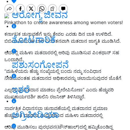
ಆರೋಗ್ಯ ಜೀವನ
Pinkathon to create awareness among women voters!
ಕರ್ನಾಟಕ ಚುನಾವಣೆಗೆ ಇನ್ನು ಕೇವಲ ಎರಡು ದಿನ ಬಾಕಿ ಉಳಿದಿದೆ.
ತೋಟಗಾರಿಕೆ
ಬಿಬಿಎಂಪಿಯು ಈ ಬಾರಿ ವಿನೂತನವಾಗಿ ಮತದಾನ ಜಾಗೃತಿ ಮೂಡಿಸಿದೆ.
ಅದರಲ್ಲಿ ಮಹಿಳಾ ಮತದಾರರಲ್ಲಿ ಅರಿವು ಮೂಡಿಸುವ ಪಿಂಕಥಾನ್ ಸಹ
ಒಂದಾಗಿದೆ.
ಪಶುಸಂಗೋಪನೆ
“ಮಹಿಳೆಯರು ಹೆಚ್ಚು ಸಂಖ್ಯೆಯಲ್ಲಿ ಬಂದು ನಮ್ಮ ಸಂವಿಧಾನ
ನೀಡಿರುವಂತಹ ಮತದಾನದ ಅಧಿಕಾರವನ್ನು ಚಲಾಯಿಸುವುದರ ಜೊತೆಗೆ
ಇತರೆ
ಎಲ್ಲರಲ್ಲೂ ಮತದಾನ ಮಾಡಲು ಪ್ರೇರೇಪಿಸೋಣ” ಎಂದು ಹೆಚ್ಚುವರಿ
ಮುಖ್ಯಕಾರ್ಯದರ್ಶಿ ಶಾಲಿನಿ ರಜನೀಶ್ ತಿಳಿಸಿದ್ದಾರೆ.
ಸಾರ್ವತ್ರಿಕ ವಿಧಾನಸಭಾ ಚುನಾವಣೆಯಲ್ಲಿ ಮತದಾನದ ಪ್ರಮಾಣ
ಅಗ್ರಿಪೀಡಿಯಾ
ಹೆಚ್ಚುವಂತೆ ಮಾಡುವ ಉದ್ದೇಶದಿಂದ ಮಹಿಳಾ ಮತದಾರರಲ್ಲಿ
ಅರಿವು ಮೂಡಿಸಲು ಪುರಭವನ(ಟೌನ್‌ಹಾಲ್)ದಲ್ಲಿ ಹಮ್ಮಿಕೊಂಡಿದ್ದ