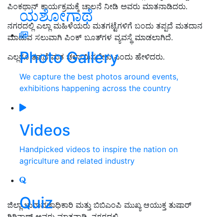
ಪಿಂಕಥಾನ್ ಕಾರ್ಯಕ್ರಮಕ್ಕೆ ಚಾಲನೆ ನೀಡಿ ಅವರು ಮಾತನಾಡಿದರು.
ಯಶೋಗಾಥೆ
ನಗರದಲ್ಲಿ ಎಲ್ಲಾ ಮಹಿಳೆಯರು ಮತಗಟ್ಟೆಗಳಿಗೆ ಬಂದು ತಪ್ಪದೆ ಮತದಾನ
ಮಾಡುವ ಸಲುವಾಗಿ ಪಿಂಕ್ ಬೂತ್‌ಗಳ ವ್ಯವಸ್ಥೆ ಮಾಡಲಾಗಿದೆ.
Photo Gallery
ಎಲ್ಲರೂ ತಪ್ಪದೆ ಮತ ಚಲಾಯಿಸಬೇಕು ಎಂದು ಹೇಳಿದರು.
We capture the best photos around events,
exhibitions happening across the country
Videos
Handpicked videos to inspire the nation on
agriculture and related industry
Quiz
ಜಿಲ್ಲಾ ಚುನಾವಣಾಧಿಕಾರಿ ಮತ್ತು ಬಿಬಿಎಂಪಿ ಮುಖ್ಯ ಆಯುಕ್ತ ತುಷಾರ್
ಗಿರಿನಾಥ್ ಅವರು ಮಾತನಾಡಿ, ನಗರದಲ್ಲಿ