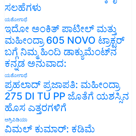
ಸಲಹೆಗಳು
ಯಶೋಗಾಥೆ
ಇದೋ ಅಂಕಿತ್ ಪಾಟೀಲ್ ಮತ್ತು
ಮಹೀಂದ್ರಾ 605 NOVO ಟ್ರಾಕ್ಟರ್
ಬಗ್ಗೆ ನಿಮ್ಮ ಹಿಂದಿ ಡಾಕ್ಯುಮೆಂಟ್‌ನ
ಕನ್ನಡ ಅನುವಾದ:
ಯಶೋಗಾಥೆ
ಪ್ರಹಲಾದ್ ಪ್ರಜಾಪತಿ: ಮಹೀಂದ್ರಾ
275 DI TU PP ಜೊತೆಗೆ ಯಶಸ್ಸಿನ
ಹೊಸ ಎತ್ತರಗಳಿಗೆ
ಅಗ್ರಿಪಿಡಿಯಾ
ವಿಮಲ್ ಕುಮಾರ್: ಕಡಿಮೆ