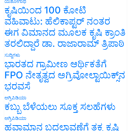
ಯಶೋಗಾಥೆ
ಕೃಷಿಯಿಂದ 100 ಕೋಟಿ
ವಹಿವಾಟು: ಹೆಲಿಕಾಪ್ಟರ್ ನಂತರ
ಈಗ ವಿಮಾನದ ಮೂಲಕ ಕೃಷಿ ಕ್ರಾಂತಿ
ತರಲಿದ್ದಾರೆ ಡಾ. ರಾಜಾರಾಮ್ ತ್ರಿಪಾಠಿ
ಸುದ್ದಿಗಳು
ಭಾರತದ ಗ್ರಾಮೀಣ ಆರ್ಥಿಕತೆಗೆ
FPO ನೇತೃತ್ವದ ಅಗ್ರಿವೋಲ್ಟಾಯಿಕ್ಸ್‌ನ
ಭರವಸೆ
ಅಗ್ರಿಪಿಡಿಯಾ
ಕಬ್ಬು ಬೆಳೆಯಲು ಸೂಕ್ತ ಸಲಹೆಗಳು
ಅಗ್ರಿಪಿಡಿಯಾ
ಹವಾಮಾನ ಬದಲಾವಣೆಗೆ ತಕ್ಕ ಕೃಷಿ