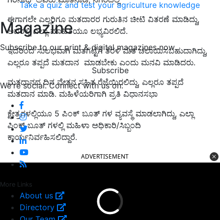
Take a quiz and test your agriculture knowledge
ಈಗಾಗಲೇ ಎಲ್ಲರಿಗೂ ಮತದಾರರ ಗುರುತಿನ ಚೀಟಿ ವಿತರಣೆ ಮಾಡಿದ್ದು,
Magazine
ಅದರಲ್ಲಿ ಎಲ್ಲಾ ಮಾಹಿತಿಯೂ ಲಭ್ಯವಿರಲಿದೆ.
Subscribe to our print & digital magazines now
ಇದರಿಂದ ಸುಲಭವಾಗಿ ಮತಗಟ್ಟೆಗೆ ತೆರಳಿ ಮತ ಚಲಾಯಿಸಬಹುದಾಗಿದ್ದು,
ಎಲ್ಲರೂ ತಪ್ಪದೆ ಮತದಾನ ಮಾಡಬೇಕು ಎಂದು ಮನವಿ ಮಾಡಿದರು.
Subscribe
ಮತದಾನದ ದಿನ ವೇತನ ಸಹಿತ ರೆಜೆಯಿರಲಿದ್ದು, ಎಲ್ಲರೂ ತಪ್ಪದೆ
We're social. Connect with us on:
ಮತದಾನ ಮಾಡಿ. ಮಹಿಳೆಯರಿಗಾಗಿ ಪ್ರತಿ ವಿಧಾನಸಭಾ
ಕ್ಷೇತ್ರಗಳಲ್ಲಿಯೂ 5 ಪಿಂಕ್ ಬೂತ್ ಗಳ ವ್ಯವಸ್ಥೆ ಮಾಡಲಾಗಿದ್ದು, ಎಲ್ಲಾ
ಪಿಂಕ್ ಬೂತ್ ಗಳಲ್ಲಿ ಮಹಿಳಾ ಅಧಿಕಾರಿ/ಸಿಬ್ಬಂದಿ
ಕಾರ್ಯನಿರ್ವಹಿಸಲಿದ್ದಾರೆ.
ADVERTISEMENT
More Links
About us
Directory
Our Team