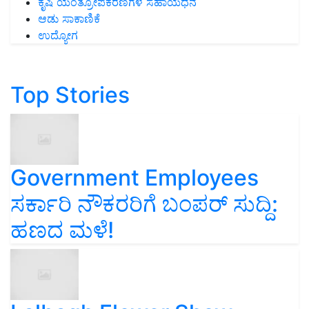
ಕೃಷಿ ಯಂತ್ರೋಪಕರಣಗಳ ಸಹಾಯಧನ
ಆಡು ಸಾಕಾಣಿಕೆ
ಉದ್ಯೋಗ
Top Stories
Government Employees
ಸರ್ಕಾರಿ ನೌಕರರಿಗೆ ಬಂಪರ್‌ ಸುದ್ದಿ:
ಹಣದ ಮಳೆ!