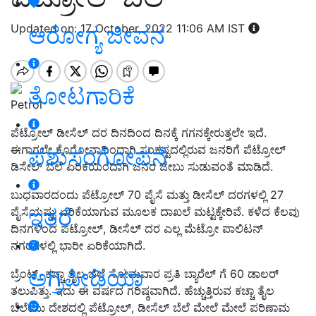
Updated on: 17 October, 2022 11:06 AM IST
ಆರೋಗ್ಯ ಜೀವನ
ತೋಟಗಾರಿಕೆ
Petrol
ಪೆಟ್ರೋಲ್ ಡೀಸೆಲ್ ದರ ದಿನದಿಂದ ದಿನಕ್ಕೆ ಗಗನಕ್ಕೇರುತ್ತಲೇ ಇದೆ.
ಈಗಾಗಲೇ ಕೊರೋನಾದಿಂದಾಗಿ ಸಂಕಷ್ಟದಲ್ಲಿರುವ ಜನರಿಗೆ ಪೆಟ್ರೋಲ್
ಪಶುಸಂಗೋಪನೆ
ಡಿಸೇಲ್ ಬೆಲೆ ಏರಿಕೆಯಿಂದಾಗಿ ಜನರ ಜೇಬು ಸುಡುವಂತೆ ಮಾಡಿದೆ.
ಬುಧವಾರದಂದು ಪೆಟ್ರೋಲ್ 70 ಪೈಸೆ ಮತ್ತು ಡೀಸೆಲ್ ದರಗಳಲ್ಲಿ 27
ಇತರೆ
ಪೈಸೆಯಷ್ಟು ಏರಿಕೆಯಾಗುವ ಮೂಲಕ ದಾಖಲೆ ಮಟ್ಟಕ್ಕೇರಿವೆ. ಕಳೆದ ಕೆಲವು
ದಿನಗಳಿಂದ ಪೆಟ್ರೋಲ್‌, ಡೀಸೆಲ್‌ ದರ ಎಲ್ಲ ಮೆಟ್ರೋ ಪಾಲಿಟನ್‌
ನಗರಗಳಲ್ಲಿ ಭಾರೀ ಏರಿಕೆಯಾಗಿದೆ.
ಅಗ್ರಿಪೀಡಿಯಾ
ಬ್ರೆಂಟ್ ಕಚ್ಚಾ ತೈಲ ಬೆಲೆ ಸೋಮವಾರ ಪ್ರತಿ ಬ್ಯಾರೆಲ್ ಗೆ 60 ಡಾಲರ್
ತಲುಪಿತ್ತು. ಇದು ಈ ವರ್ಷದ ಗರಿಷ್ಠವಾಗಿದೆ. ಹೆಚ್ಚುತ್ತಿರುವ ಕಚ್ಚಾ ತೈಲ
ಬೆಲೆಯು ದೇಶದಲ್ಲಿ ಪೆಟ್ರೋಲ್, ಡೀಸೆಲ್ ಬೆಲೆ ಮೇಲೆ ಮೇಲೆ ಪರಿಣಾಮ