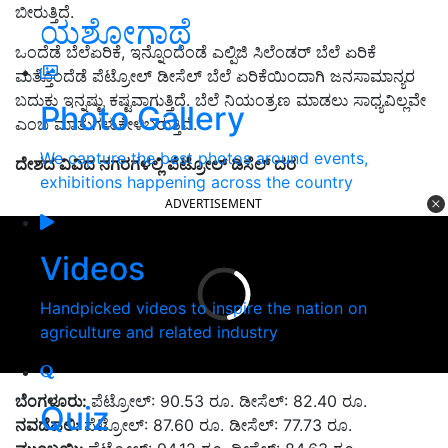
ಬೀರುತ್ತಿದೆ.
ಯಶೋಗಾಥೆ
ಒಂದೆಡೆ ಬೆಲೆಏರಿಕೆ, ಇನ್ನೊಂದೆಂಡೆ ಎಲ್ಪಿಜಿ ಸಿಲೆಂಡರ್ ಬೆಲೆ ಏರಿಕೆ
ಮತ್ತೊಂದೆಡೆ ಪೆಟ್ರೋಲ್ ಡೀಸೆಲ್ ಬೆಲೆ ಏರಿಕೆಯಿಂದಾಗಿ ಜನಸಾಮಾನ್ಯರ
ಬದುಕು ಇನ್ನಷ್ಟು ಕಷ್ಟವಾಗುತ್ತಿದೆ. ಬೆಲೆ ನಿಯಂತ್ರಣ ಮಾಡಲು ಸಾಧ್ಯವಿಲ್ಲವೇ
Photo Gallery
ಎಂಬ ಮಾತುಗಳುಕೇಳಿಬರುತ್ತಿವೆ.
We capture the best photos around events,
ದೇಶದ ವಿವಿದ ನಗರಗಳಲ್ಲಿ ಪೆಟ್ರೋಲ್ ಡಿಸೆಲ್ ದರ
exhibitions happening across the country
ADVERTISEMENT
Videos
Handpicked videos to inspire the nation on
agriculture and related industry
ಬೆಂಗಳೂರು
:
ಪೆಟ್ರೋಲ್: 90.53 ರೂ. ಡೀಸೆಲ್: 82.40 ರೂ.
Quiz
ನವದೆಹಲಿ
:
ಪೆಟ್ರೋಲ್: 87.60 ರೂ. ಡೀಸೆಲ್: 77.73 ರೂ.