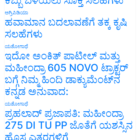
ಕಬ್ಬು ಬೆಳೆಯಲು ಸೂಕ್ತ ಸಲಹೆಗಳು
ಅಗ್ರಿಪಿಡಿಯಾ
ಹವಾಮಾನ ಬದಲಾವಣೆಗೆ ತಕ್ಕ ಕೃಷಿ
ಸಲಹೆಗಳು
ಯಶೋಗಾಥೆ
ಇದೋ ಅಂಕಿತ್ ಪಾಟೀಲ್ ಮತ್ತು
ಮಹೀಂದ್ರಾ 605 NOVO ಟ್ರಾಕ್ಟರ್
ಬಗ್ಗೆ ನಿಮ್ಮ ಹಿಂದಿ ಡಾಕ್ಯುಮೆಂಟ್‌ನ
ಕನ್ನಡ ಅನುವಾದ:
ಯಶೋಗಾಥೆ
ಪ್ರಹಲಾದ್ ಪ್ರಜಾಪತಿ: ಮಹೀಂದ್ರಾ
275 DI TU PP ಜೊತೆಗೆ ಯಶಸ್ಸಿನ
ಹೊಸ ಎತ್ತರಗಳಿಗೆ