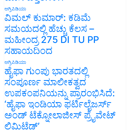
ಅಗ್ರಿಪಿಡಿಯಾ
ವಿಮಲ್ ಕುಮಾರ್: ಕಡಿಮೆ
ಸಮಯದಲ್ಲಿ ಹೆಚ್ಚು ಕೆಲಸ –
ಮಹೀಂದ್ರ 275 DI TU PP
ಸಹಾಯದಿಂದ
ಅಗ್ರಿಪಿಡಿಯಾ
ಹೈಫಾ ಗುಂಪು ಭಾರತದಲ್ಲಿ
ಸಂಪೂರ್ಣ ಮಾಲೀಕತ್ವದ
ಉಪಕಂಪನಿಯನ್ನು ಪ್ರಾರಂಭಿಸಿದೆ:
‘ಹೈಫಾ ಇಂಡಿಯಾ ಫರ್ಟಿಲೈಜರ್ಸ್
ಅಂಡ್ ಟೆಕ್ನೋಲಾಜೀಸ್ ಪ್ರೈವೇಟ್
ಲಿಮಿಟೆಡ್’