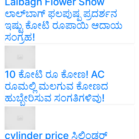
Lalbagh Flower Show
ಲಾಲ್‌ಬಾಗ್ ಫಲಪುಷ್ಪ ಪ್ರದರ್ಶನ
ಇಷ್ಟು ಕೋಟಿ ರೂಪಾಯಿ ಆದಾಯ
ಸಂಗ್ರಹ!
10 ಕೋಟಿ ರೂ ಕೋಣ! AC
ರೂಮಲ್ಲಿ ಮಲಗುವ ಕೋಣದ
ಹುಬ್ಬೇರಿಸುವ ಸಂಗತಿಗಳಿವು!
cylinder price ಸಿಲಿಂಡರ್‌