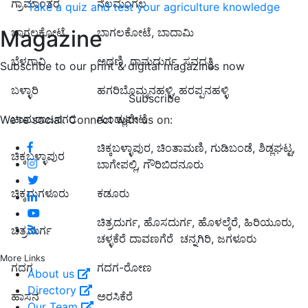
ಗ್ರಾಮಾಂತರ
ನೆಲಮಂಗಲ
Take a quiz and test your agriculture knowledge
ಬಾಗಲಕೋಟೆ
ಬಾಗಲಕೋಟೆ, ಬಾದಾಮಿ
Magazine
ಬೆಳಗಾವಿ
ಅಥಣಿ, ರಾಮದುರ್ಗ, ಸವದತ್ತಿ
Subscribe to our print & digital magazines now
ಬಳ್ಳಾರಿ
ಹಗರಿಬೊಮ್ಮನಹಳ್ಳಿ, ಹರಪ್ಪನಹಳ್ಳಿ
Subscribe
ಚಾಮರಾಜನಗರ
ಗುಂಡ್ಲುಪೇಟೆ
We're social. Connect with us on:
ಚಿಕ್ಕಬಳ್ಳಾಪುರ, ಚಿಂತಾಮಣಿ, ಗುಡಿಬಂಡೆ, ಶಿಡ್ಲಘಟ್ಟ,
ಚಿಕ್ಕಬಳ್ಳಾಪುರ
ಬಾಗೇಪಲ್ಲಿ, ಗೌರಿಬಿದನೂರು
ಚಿಕ್ಕಮಗಳೂರು
ಕಡೂರು
ಚಿತ್ರದುರ್ಗ, ಹೊಸದುರ್ಗ, ಹೊಳಲ್ಕೆರೆ, ಹಿರಿಯೂರು,
ಚಿತ್ರದುರ್ಗ
ಚಳ್ಳಕೆರೆ ದಾವಣಗೆರೆ
ಚನ್ನಗಿರಿ, ಜಗಳೂರು
More Links
ಗದಗ
ಗದಗ-ರೋಣ
About us
Directory
ಹಾಸನ
ಅರಸಿಕೆರೆ
Our Team