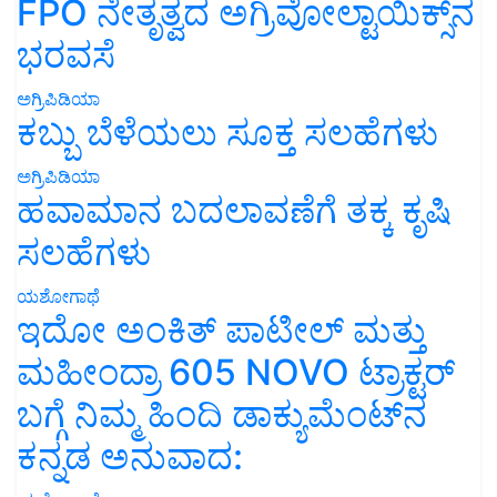
FPO ನೇತೃತ್ವದ ಅಗ್ರಿವೋಲ್ಟಾಯಿಕ್ಸ್‌ನ
ಭರವಸೆ
ಅಗ್ರಿಪಿಡಿಯಾ
ಕಬ್ಬು ಬೆಳೆಯಲು ಸೂಕ್ತ ಸಲಹೆಗಳು
ಅಗ್ರಿಪಿಡಿಯಾ
ಹವಾಮಾನ ಬದಲಾವಣೆಗೆ ತಕ್ಕ ಕೃಷಿ
ಸಲಹೆಗಳು
ಯಶೋಗಾಥೆ
ಇದೋ ಅಂಕಿತ್ ಪಾಟೀಲ್ ಮತ್ತು
ಮಹೀಂದ್ರಾ 605 NOVO ಟ್ರಾಕ್ಟರ್
ಬಗ್ಗೆ ನಿಮ್ಮ ಹಿಂದಿ ಡಾಕ್ಯುಮೆಂಟ್‌ನ
ಕನ್ನಡ ಅನುವಾದ: