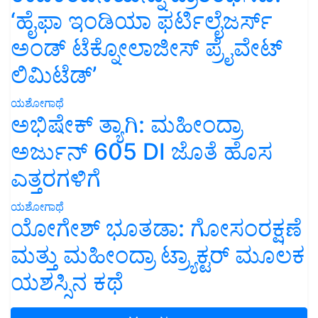
‘ಹೈಫಾ ಇಂಡಿಯಾ ಫರ್ಟಿಲೈಜರ್ಸ್
ಅಂಡ್ ಟೆಕ್ನೋಲಾಜೀಸ್ ಪ್ರೈವೇಟ್
ಲಿಮಿಟೆಡ್’
ಯಶೋಗಾಥೆ
ಅಭಿಷೇಕ್ ತ್ಯಾಗಿ: ಮಹೀಂದ್ರಾ
ಅರ್ಜುನ್ 605 DI ಜೊತೆ ಹೊಸ
ಎತ್ತರಗಳಿಗೆ
ಯಶೋಗಾಥೆ
ಯೋಗೇಶ್ ಭೂತಡಾ: ಗೋಸಂರಕ್ಷಣೆ
ಮತ್ತು ಮಹೀಂದ್ರಾ ಟ್ರ್ಯಾಕ್ಟರ್ ಮೂಲಕ
ಯಶಸ್ಸಿನ ಕಥೆ