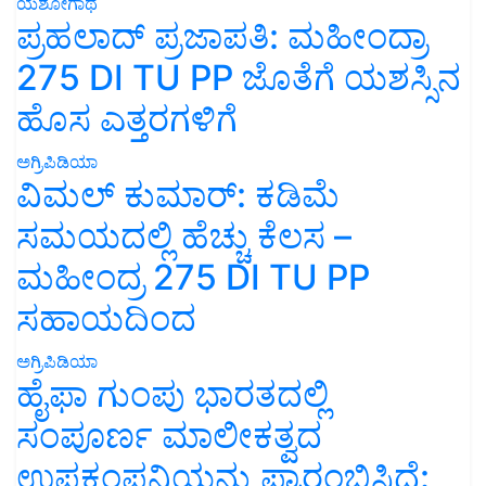
ಯಶೋಗಾಥೆ
ಪ್ರಹಲಾದ್ ಪ್ರಜಾಪತಿ: ಮಹೀಂದ್ರಾ
275 DI TU PP ಜೊತೆಗೆ ಯಶಸ್ಸಿನ
ಹೊಸ ಎತ್ತರಗಳಿಗೆ
ಅಗ್ರಿಪಿಡಿಯಾ
ವಿಮಲ್ ಕುಮಾರ್: ಕಡಿಮೆ
ಸಮಯದಲ್ಲಿ ಹೆಚ್ಚು ಕೆಲಸ –
ಮಹೀಂದ್ರ 275 DI TU PP
ಸಹಾಯದಿಂದ
ಅಗ್ರಿಪಿಡಿಯಾ
ಹೈಫಾ ಗುಂಪು ಭಾರತದಲ್ಲಿ
ಸಂಪೂರ್ಣ ಮಾಲೀಕತ್ವದ
ಉಪಕಂಪನಿಯನ್ನು ಪ್ರಾರಂಭಿಸಿದೆ: