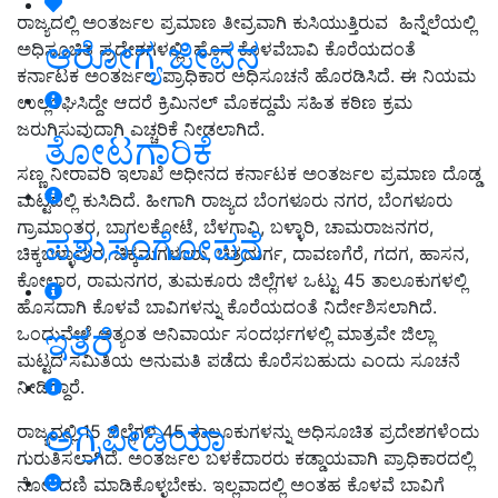
ರಾಜ್ಯದಲ್ಲಿ ಅಂತರ್ಜಲ ಪ್ರಮಾಣ ತೀವ್ರವಾಗಿ ಕುಸಿಯುತ್ತಿರುವ
ಹಿನ್ನೆಲೆಯಲ್ಲಿ
ಆರೋಗ್ಯ ಜೀವನ
ಅಧಿಸೂಚಿತ ಪ್ರದೇಶಗಳಲ್ಲಿ ಹೊಸ ಕೊಳವೆಬಾವಿ ಕೊರೆಯದಂತೆ
ಕರ್ನಾಟಕ ಅಂತರ್ಜಲ ಪ್ರಾಧಿಕಾರ ಅಧಿಸೂಚನೆ ಹೊರಡಿಸಿದೆ. ಈ ನಿಯಮ
ಉಲ್ಲಂಘಿಸಿದ್ದೇ ಆದರೆ ಕ್ರಿಮಿನಲ್‌ ಮೊಕದ್ದಮೆ ಸಹಿತ ಕಠಿಣ ಕ್ರಮ
ಜರುಗಿಸುವುದಾಗಿ ಎಚ್ಚರಿಕೆ ನೀಡಲಾಗಿದೆ.
ತೋಟಗಾರಿಕೆ
ಸಣ್ಣ ನೀರಾವರಿ ಇಲಾಖೆ ಅಧೀನದ ಕರ್ನಾಟಕ ಅಂತರ್ಜಲ ಪ್ರಮಾಣ ದೊಡ್ಡ
ಮಟ್ಟದಲ್ಲಿ ಕುಸಿದಿದೆ. ಹೀಗಾಗಿ ರಾಜ್ಯದ ಬೆಂಗಳೂರು ನಗರ, ಬೆಂಗಳೂರು
ಗ್ರಾಮಾಂತರ, ಬಾಗಲಕೋಟೆ, ಬೆಳಗಾವಿ, ಬಳ್ಳಾರಿ, ಚಾಮರಾಜನಗರ,
ಪಶುಸಂಗೋಪನೆ
ಚಿಕ್ಕಬಳ್ಳಾಪುರ, ಚಿಕ್ಕಮಗಳೂರು, ಚಿತ್ರದುರ್ಗ, ದಾವಣಗೆರೆ, ಗದಗ, ಹಾಸನ,
ಕೋಲಾರ, ರಾಮನಗರ, ತುಮಕೂರು ಜಿಲ್ಲೆಗಳ ಒಟ್ಟು 45 ತಾಲೂಕುಗಳಲ್ಲಿ
ಹೊಸದಾಗಿ ಕೊಳವೆ ಬಾವಿಗಳನ್ನು ಕೊರೆಯದಂತೆ ನಿರ್ದೇಶಿಸಲಾಗಿದೆ.
ಇತರೆ
ಒಂದುವೇಳೆ ಅತ್ಯಂತ ಅನಿವಾರ್ಯ ಸಂದರ್ಭಗಳಲ್ಲಿ ಮಾತ್ರವೇ ಜಿಲ್ಲಾ
ಮಟ್ಟದ ಸಮಿತಿಯ ಅನುಮತಿ ಪಡೆದು ಕೊರೆಸಬಹುದು ಎಂದು ಸೂಚನೆ
ನೀಡಿದ್ದಾರೆ.
ಅಗ್ರಿಪೀಡಿಯಾ
ರಾಜ್ಯದಲ್ಲಿ 15 ಜಿಲ್ಲೆಗಳ 45 ತಾಲೂಕುಗಳನ್ನು ಅಧಿಸೂಚಿತ ಪ್ರದೇಶಗಳೆಂದು
ಗುರುತಿಸಲಾಗಿದೆ. ಅಂತರ್ಜಲ ಬಳಕೆದಾರರು ಕಡ್ಡಾಯವಾಗಿ ಪ್ರಾಧಿಕಾರದಲ್ಲಿ
ನೋಂದಣಿ ಮಾಡಿಕೊಳ್ಳಬೇಕು. ಇಲ್ಲವಾದಲ್ಲಿ ಅಂತಹ ಕೊಳವೆ ಬಾವಿಗೆ