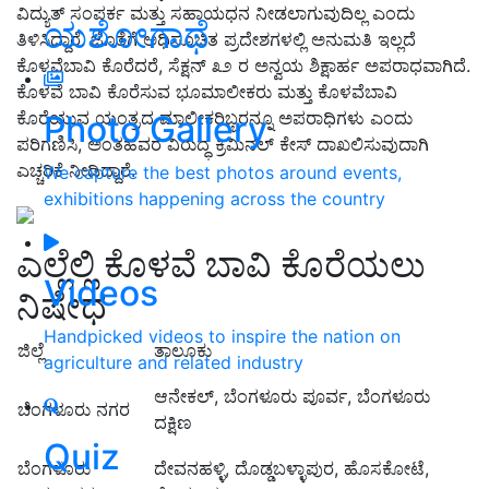
ವಿದ್ಯುತ್‌ ಸಂಪರ್ಕ ಮತ್ತು ಸಹಾಯಧನ ನೀಡಲಾಗುವುದಿಲ್ಲ ಎಂದು
ಯಶೋಗಾಥೆ
ತಿಳಿಸಿದ್ದಾರೆ. ಜೊತೆಗೆ ಅಧಿಸೂಚಿತ ಪ್ರದೇಶಗಳಲ್ಲಿ ಅನುಮತಿ ಇಲ್ಲದೆ
ಕೊಳವೆಬಾವಿ ಕೊರೆದರೆ, ಸೆಕ್ಷನ್‌ ೩೨ ರ ಅನ್ವಯ ಶಿಕ್ಷಾರ್ಹ ಅಪರಾಧವಾಗಿದೆ.
ಕೊಳವೆ ಬಾವಿ ಕೊರೆಸುವ ಭೂಮಾಲೀಕರು ಮತ್ತು ಕೊಳವೆಬಾವಿ
ಕೊರೆಯುವ ಯಂತ್ರದ ಮಾಲೀಕರಿಬ್ಬರನ್ನೂ ಅಪರಾಧಿಗಳು ಎಂದು
Photo Gallery
ಪರಿಗಣಿಸಿ, ಅಂತಹವರ ವಿರುದ್ಧ ಕ್ರಿಮಿನಲ್‌ ಕೇಸ್‌ ದಾಖಲಿಸುವುದಾಗಿ
ಎಚ್ಚರಿಕೆ ನೀಡಿದ್ದಾರೆ.
We capture the best photos around events,
exhibitions happening across the country
ಎಲ್ಲೆಲ್ಲಿ ಕೊಳವೆ ಬಾವಿ ಕೊರೆಯಲು
Videos
ನಿಷೇಧ
Handpicked videos to inspire the nation on
ಜಿಲ್ಲೆ
ತಾಲೂಕು
agriculture and related industry
ಆನೇಕಲ್‌, ಬೆಂಗಳೂರು ಪೂರ್ವ, ಬೆಂಗಳೂರು
ಬೆಂಗಳೂರು ನಗರ
ದಕ್ಷಿಣ
Quiz
ಬೆಂಗಳೂರು
ದೇವನಹಳ್ಳಿ, ದೊಡ್ಡಬಳ್ಳಾಪುರ, ಹೊಸಕೋಟೆ,