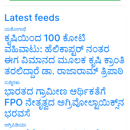
Latest feeds
ಯಶೋಗಾಥೆ
ಕೃಷಿಯಿಂದ 100 ಕೋಟಿ
ವಹಿವಾಟು: ಹೆಲಿಕಾಪ್ಟರ್ ನಂತರ
ಈಗ ವಿಮಾನದ ಮೂಲಕ ಕೃಷಿ ಕ್ರಾಂತಿ
ತರಲಿದ್ದಾರೆ ಡಾ. ರಾಜಾರಾಮ್ ತ್ರಿಪಾಠಿ
ಸುದ್ದಿಗಳು
ಭಾರತದ ಗ್ರಾಮೀಣ ಆರ್ಥಿಕತೆಗೆ
FPO ನೇತೃತ್ವದ ಅಗ್ರಿವೋಲ್ಟಾಯಿಕ್ಸ್‌ನ
ಭರವಸೆ
ಅಗ್ರಿಪಿಡಿಯಾ