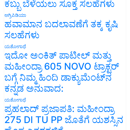
ಕಬ್ಬು ಬೆಳೆಯಲು ಸೂಕ್ತ ಸಲಹೆಗಳು
ಅಗ್ರಿಪಿಡಿಯಾ
ಹವಾಮಾನ ಬದಲಾವಣೆಗೆ ತಕ್ಕ ಕೃಷಿ
ಸಲಹೆಗಳು
ಯಶೋಗಾಥೆ
ಇದೋ ಅಂಕಿತ್ ಪಾಟೀಲ್ ಮತ್ತು
ಮಹೀಂದ್ರಾ 605 NOVO ಟ್ರಾಕ್ಟರ್
ಬಗ್ಗೆ ನಿಮ್ಮ ಹಿಂದಿ ಡಾಕ್ಯುಮೆಂಟ್‌ನ
ಕನ್ನಡ ಅನುವಾದ:
ಯಶೋಗಾಥೆ
ಪ್ರಹಲಾದ್ ಪ್ರಜಾಪತಿ: ಮಹೀಂದ್ರಾ
275 DI TU PP ಜೊತೆಗೆ ಯಶಸ್ಸಿನ