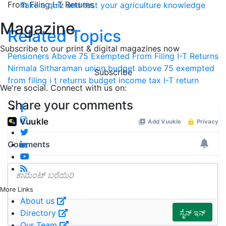
From Filing I-T Returns
Take a quiz and test your agriculture knowledge
Magazine
Related Topics
Subscribe to our print & digital magazines now
Pensioners Above 75 Exempted From Filing I-T Returns
Nirmala Sitharaman
union budget
above 75 exempted
Subscribe
from filing i t returns
budget
income tax
I-T return
We're social. Connect with us on:
Share your comments
More Links
About us
Directory
Our Team