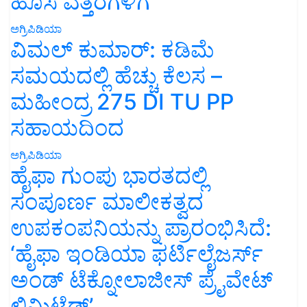
ಹೊಸ ಎತ್ತರಗಳಿಗೆ
ಅಗ್ರಿಪಿಡಿಯಾ
ವಿಮಲ್ ಕುಮಾರ್: ಕಡಿಮೆ
ಸಮಯದಲ್ಲಿ ಹೆಚ್ಚು ಕೆಲಸ –
ಮಹೀಂದ್ರ 275 DI TU PP
ಸಹಾಯದಿಂದ
ಅಗ್ರಿಪಿಡಿಯಾ
ಹೈಫಾ ಗುಂಪು ಭಾರತದಲ್ಲಿ
ಸಂಪೂರ್ಣ ಮಾಲೀಕತ್ವದ
ಉಪಕಂಪನಿಯನ್ನು ಪ್ರಾರಂಭಿಸಿದೆ:
‘ಹೈಫಾ ಇಂಡಿಯಾ ಫರ್ಟಿಲೈಜರ್ಸ್
ಅಂಡ್ ಟೆಕ್ನೋಲಾಜೀಸ್ ಪ್ರೈವೇಟ್
ಲಿಮಿಟೆಡ್’