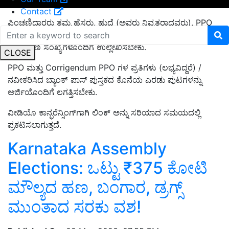
Contact
ಪಿಂಚಣಿದಾರರು ತಮ್ಮ ಹೆಸರು, ಹುದ್ದೆ (ಅವರು ನಿವೃತ್ತರಾದವರು), PPO
ಸಂಖ್ಯೆ, ಬ್ಯಾಂಕ್‌ನ ವಿವರಗಳು, ನಿವೃತ್ತಿ ದಿನಾಂಕ ಮತ್ತು ಅವರ ವಿಳಾಸವನ್ನು
ದೂರವಾಣಿ ಸಂಖ್ಯೆಗಳೊಂದಿಗೆ ಉಲ್ಲೇಖಿಸಬೇಕು.
CLOSE
PPO ಮತ್ತು Corrigendum PPO ಗಳ ಪ್ರತಿಗಳು (ಲಭ್ಯವಿದ್ದರೆ) /
ನವೀಕರಿಸಿದ ಬ್ಯಾಂಕ್ ಪಾಸ್ ಪುಸ್ತಕದ ಕೊನೆಯ ಎರಡು ಪುಟಗಳನ್ನು
ಅರ್ಜಿಯೊಂದಿಗೆ ಲಗತ್ತಿಸಬೇಕು.
ವೀಡಿಯೊ ಕಾನ್ಫರೆನ್ಸಿಂಗ್‌ಗಾಗಿ ಲಿಂಕ್ ಅನ್ನು ಸರಿಯಾದ ಸಮಯದಲ್ಲಿ
ಪ್ರಕಟಿಸಲಾಗುತ್ತದೆ.
Karnataka Assembly
Elections: ಒಟ್ಟು ₹375 ಕೋಟಿ
ಮೌಲ್ಯದ ಹಣ, ಬಂಗಾರ, ಡ್ರಗ್ಸ್‌
ಮುಂತಾದ ಸರಕು ವಶ!