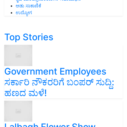
ಆಡು ಸಾಕಾಣಿಕೆ
ಉದ್ಯೋಗ
Top Stories
Government Employees
ಸರ್ಕಾರಿ ನೌಕರರಿಗೆ ಬಂಪರ್‌ ಸುದ್ದಿ:
ಹಣದ ಮಳೆ!
Lalbagh Flower Show