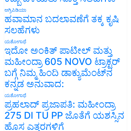
ಅಗ್ರಿಪಿಡಿಯಾ
ಹವಾಮಾನ ಬದಲಾವಣೆಗೆ ತಕ್ಕ ಕೃಷಿ
ಸಲಹೆಗಳು
ಯಶೋಗಾಥೆ
ಇದೋ ಅಂಕಿತ್ ಪಾಟೀಲ್ ಮತ್ತು
ಮಹೀಂದ್ರಾ 605 NOVO ಟ್ರಾಕ್ಟರ್
ಬಗ್ಗೆ ನಿಮ್ಮ ಹಿಂದಿ ಡಾಕ್ಯುಮೆಂಟ್‌ನ
ಕನ್ನಡ ಅನುವಾದ:
ಯಶೋಗಾಥೆ
ಪ್ರಹಲಾದ್ ಪ್ರಜಾಪತಿ: ಮಹೀಂದ್ರಾ
275 DI TU PP ಜೊತೆಗೆ ಯಶಸ್ಸಿನ
ಹೊಸ ಎತ್ತರಗಳಿಗೆ