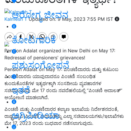
ಆರೋಗ್ಯ ಜೀವನ
Kalmesh T
Updated on: 9 May, 2023 7:55 PM IST
ತೋಟಗಾರಿಕೆ
Pension Adalat organized in New Delhi on May 17:
Redressal of pensioners' grievances!
ಪಶುಸಂಗೋಪನೆ
Pension Adalat on May 17: ಪಿಂಚಣಿದಾರರು ಮತ್ತು ಕುಟುಂಬ
ಪಿಂಚಣಿದಾರರು ಯಾವುದಾದರೂ ಪಿಂಚಣಿ ಸಂಬಂಧಿತ
ಕುಂದುಕೊರತೆಗಳ ಇತ್ಯರ್ಥಕ್ಕಾಗಿ ಸಂಸದೀಯ ವ್ಯವಹಾರಗಳ
ಇತರೆ
ಸಚಿವಾಲಯವು ಮೇ 17 ರಂದು ನವದೆಹಲಿಯಲ್ಲಿ “ಪಿಂಚಣಿ ಅದಾಲತ್”
ಆಯೋಜನೆ ಮಾಡಲಾಗಿದೆ.
ಪಿಂಚಣಿ ಮತ್ತು ಪಿಂಚಣಿದಾರರ ಕಲ್ಯಾಣ ಇಲಾಖೆಯ ನಿರ್ದೇಶನದಂತೆ,
ಅಗ್ರಿಪೀಡಿಯಾ
ರಾಷ್ಟ್ರವ್ಯಾಪಿ ಪಿಂಚಣಿ ಅದಾಲತ್‌ನ್ನು ಎಲ್ಲಾ ಸಚಿವಾಲಯಗಳು/ಇಲಾಖೆಗಳು
ಮೇ 17, 2023 ರಂದು ಬುಧವಾರ ನಡೆಸಲಾಗುವುದು.