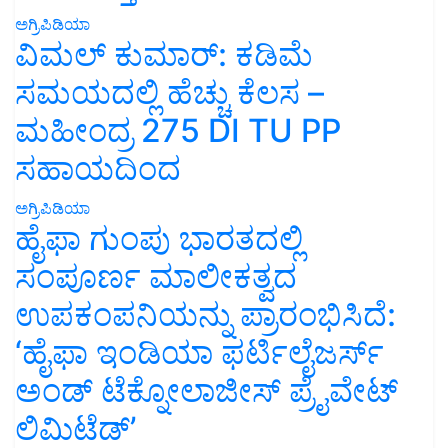
ಅಗ್ರಿಪಿಡಿಯಾ
ವಿಮಲ್ ಕುಮಾರ್: ಕಡಿಮೆ
ಸಮಯದಲ್ಲಿ ಹೆಚ್ಚು ಕೆಲಸ –
ಮಹೀಂದ್ರ 275 DI TU PP
ಸಹಾಯದಿಂದ
ಅಗ್ರಿಪಿಡಿಯಾ
ಹೈಫಾ ಗುಂಪು ಭಾರತದಲ್ಲಿ
ಸಂಪೂರ್ಣ ಮಾಲೀಕತ್ವದ
ಉಪಕಂಪನಿಯನ್ನು ಪ್ರಾರಂಭಿಸಿದೆ:
‘ಹೈಫಾ ಇಂಡಿಯಾ ಫರ್ಟಿಲೈಜರ್ಸ್
ಅಂಡ್ ಟೆಕ್ನೋಲಾಜೀಸ್ ಪ್ರೈವೇಟ್
ಲಿಮಿಟೆಡ್’