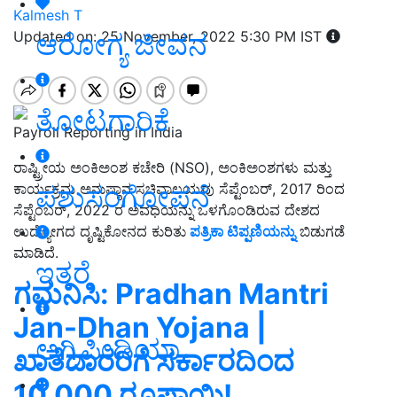
Kalmesh T
ಆರೋಗ್ಯ ಜೀವನ
Updated on: 25 November, 2022 5:30 PM IST
ತೋಟಗಾರಿಕೆ
Payroll Reporting in India
ರಾಷ್ಟ್ರೀಯ ಅಂಕಿಅಂಶ ಕಚೇರಿ (NSO), ಅಂಕಿಅಂಶಗಳು ಮತ್ತು
ಪಶುಸಂಗೋಪನೆ
ಕಾರ್ಯಕ್ರಮ ಅನುಷ್ಠಾನ ಸಚಿವಾಲಯವು ಸೆಪ್ಟೆಂಬರ್, 2017 ರಿಂದ
ಸೆಪ್ಟೆಂಬರ್, 2022 ರ ಅವಧಿಯನ್ನು ಒಳಗೊಂಡಿರುವ ದೇಶದ
ಉದ್ಯೋಗದ ದೃಷ್ಟಿಕೋನದ ಕುರಿತು
ಪತ್ರಿಕಾ ಟಿಪ್ಪಣಿಯನ್ನು
ಬಿಡುಗಡೆ
ಮಾಡಿದೆ.
ಇತರೆ
ಗಮನಿಸಿ: Pradhan Mantri
Jan-Dhan Yojana |
ಅಗ್ರಿಪೀಡಿಯಾ
ಖಾತೆದಾರರಿಗೆ ಸರ್ಕಾರದಿಂದ
10,000 ರೂಪಾಯಿ!