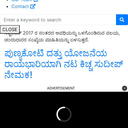
Contact
CLOSE
ಸೆಪ್ಟೆಂಬರ್ 2017 ರ ನಂತರದ ಅವಧಿಯನ್ನು ಒಳಗೊಂಡಿರುವ ವಲಯ,
ಚಂದಾದಾರರ ಸಂಖ್ಯೆಯ ಮಾಹಿತಿಯನ್ನು ಬಳಸುತ್ತದೆ.
ಪುಣ್ಯಕೋಟಿ ದತ್ತು ಯೋಜನೆಯ
ರಾಯಭಾರಿಯಾಗಿ ನಟ ಕಿಚ್ಚ ಸುದೀಪ್‌
ನೇಮಕ!
ADVERTISEMENT