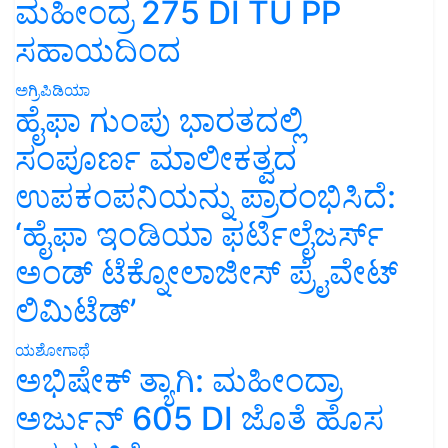
ಮಹೀಂದ್ರ 275 DI TU PP
ಸಹಾಯದಿಂದ
ಅಗ್ರಿಪಿಡಿಯಾ
ಹೈಫಾ ಗುಂಪು ಭಾರತದಲ್ಲಿ
ಸಂಪೂರ್ಣ ಮಾಲೀಕತ್ವದ
ಉಪಕಂಪನಿಯನ್ನು ಪ್ರಾರಂಭಿಸಿದೆ:
‘ಹೈಫಾ ಇಂಡಿಯಾ ಫರ್ಟಿಲೈಜರ್ಸ್
ಅಂಡ್ ಟೆಕ್ನೋಲಾಜೀಸ್ ಪ್ರೈವೇಟ್
ಲಿಮಿಟೆಡ್’
ಯಶೋಗಾಥೆ
ಅಭಿಷೇಕ್ ತ್ಯಾಗಿ: ಮಹೀಂದ್ರಾ
ಅರ್ಜುನ್ 605 DI ಜೊತೆ ಹೊಸ