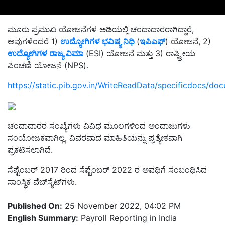
ಮೂರು ಪ್ರಮುಖ ಯೋಜನೆಗಳ ಅಡಿಯಲ್ಲಿ ಚಂದಾದಾರರಾಗಿದ್ದಾರೆ,
ಅವುಗಳೆಂದರೆ 1)
ಉದ್ಯೋಗಿಗಳ ಭವಿಷ್ಯ ನಿಧಿ
(
ಇಪಿಎಫ್
) ಯೋಜನೆ, 2)
ಉದ್ಯೋಗಿಗಳ ರಾಜ್ಯ ವಿಮಾ
(ESI) ಯೋಜನೆ ಮತ್ತು 3) ರಾಷ್ಟ್ರೀಯ
ಪಿಂಚಣಿ ಯೋಜನೆ (NPS).
https://static.pib.gov.in/WriteReadData/specificdocs/
ಚಂದಾದಾರರ ಸಂಖ್ಯೆಗಳು ವಿವಿಧ ಮೂಲಗಳಿಂದ ಅಂದಾಜುಗಳು
ಸಂಯೋಜಕವಾಗಿಲ್ಲ. ವಿವರವಾದ ಮಾಹಿತಿಯನ್ನು ಪ್ರತ್ಯೇಕವಾಗಿ
ಪ್ರಕಟಿಸಲಾಗಿದೆ.
ಸೆಪ್ಟೆಂಬರ್ 2017 ರಿಂದ ಸೆಪ್ಟೆಂಬರ್ 2022 ರ ಅವಧಿಗೆ ಸಂಬಂಧಿಸಿದ
ಸಾಂಸ್ಥಿಕ ವೆಬ್‌ಸೈಟ್‌ಗಳು.
Published On:
25 November 2022, 04:02 PM
English Summary:
Payroll Reporting in India