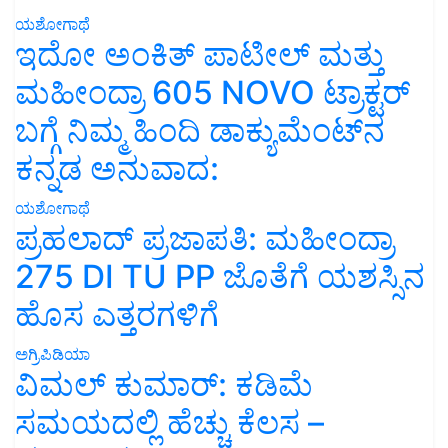
ಯಶೋಗಾಥೆ
ಇದೋ ಅಂಕಿತ್ ಪಾಟೀಲ್ ಮತ್ತು
ಮಹೀಂದ್ರಾ 605 NOVO ಟ್ರಾಕ್ಟರ್
ಬಗ್ಗೆ ನಿಮ್ಮ ಹಿಂದಿ ಡಾಕ್ಯುಮೆಂಟ್‌ನ
ಕನ್ನಡ ಅನುವಾದ:
ಯಶೋಗಾಥೆ
ಪ್ರಹಲಾದ್ ಪ್ರಜಾಪತಿ: ಮಹೀಂದ್ರಾ
275 DI TU PP ಜೊತೆಗೆ ಯಶಸ್ಸಿನ
ಹೊಸ ಎತ್ತರಗಳಿಗೆ
ಅಗ್ರಿಪಿಡಿಯಾ
ವಿಮಲ್ ಕುಮಾರ್: ಕಡಿಮೆ
ಸಮಯದಲ್ಲಿ ಹೆಚ್ಚು ಕೆಲಸ –