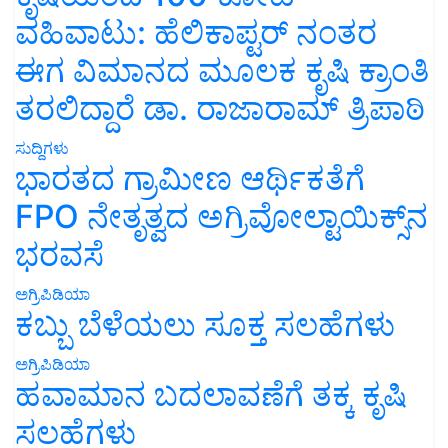
ವಹಿವಾಟು: ಹೆಲಿಕಾಪ್ಟರ್ ನಂತರ
ಈಗ ವಿಮಾನದ ಮೂಲಕ ಕೃಷಿ ಕ್ರಾಂತಿ
ತರಲಿದ್ದಾರೆ ಡಾ. ರಾಜಾರಾಮ್ ತ್ರಿಪಾಠಿ
ಸುದ್ದಿಗಳು
ಭಾರತದ ಗ್ರಾಮೀಣ ಆರ್ಥಿಕತೆಗೆ
FPO ನೇತೃತ್ವದ ಅಗ್ರಿವೋಲ್ಟಾಯಿಕ್ಸ್‌ನ
ಭರವಸೆ
ಅಗ್ರಿಪಿಡಿಯಾ
ಕಬ್ಬು ಬೆಳೆಯಲು ಸೂಕ್ತ ಸಲಹೆಗಳು
ಅಗ್ರಿಪಿಡಿಯಾ
ಹವಾಮಾನ ಬದಲಾವಣೆಗೆ ತಕ್ಕ ಕೃಷಿ
ಸಲಹೆಗಳು