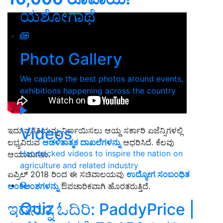
ಯಶೋಗಾಥೆ
Photo Gallery
We capture the best photos around events,
exhibitions happening across the country
Videos
ಇದು ಪ್ರಗತಿಯನ್ನು ನಿರ್ಣಯಿಸಲು ಆಯ್ದ ಸರ್ಕಾರಿ ಏಜೆನ್ಸಿಗಳಲ್ಲಿ
ಲಭ್ಯವಿರುವ
ಆಡಳಿತಾತ್ಮಕ ದಾಖಲೆಗಳನ್ನು
ಆಧರಿಸಿದೆ. ಕೆಲವು
Handpicked videos to inspire the nation on
ಆಯಾಮಗಳು.
agriculture and related industry
ಏಪ್ರಿಲ್ 2018 ರಿಂದ ಈ ಸಚಿವಾಲಯವು
ಉದ್ಯೋಗ ಸಂಬಂಧಿತ
ಅಂಕಿಅಂಶಗಳನ್ನು
ಔಪಚಾರಿಕವಾಗಿ ಹೊರತರುತ್ತಿದೆ.
Quiz
ಇದನ್ನೂ ಓದಿರಿ: PaddyPrice |