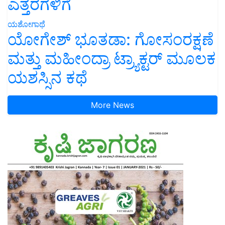
ಎತ್ತರಗಳಿಗೆ
ಯಶೋಗಾಥೆ
ಯೋಗೇಶ್ ಭೂತಡಾ: ಗೋಸಂರಕ್ಷಣೆ
ಮತ್ತು ಮಹೀಂದ್ರಾ ಟ್ರ್ಯಾಕ್ಟರ್ ಮೂಲಕ
ಯಶಸ್ಸಿನ ಕಥೆ
More News