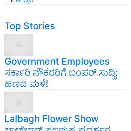
ಉದ್ಯೋಗ
Top Stories
Government Employees
ಸರ್ಕಾರಿ ನೌಕರರಿಗೆ ಬಂಪರ್‌ ಸುದ್ದಿ:
ಹಣದ ಮಳೆ!
Lalbagh Flower Show
ಲಾಲ್‌ಬಾಗ್ ಫಲಪುಷ್ಪ ಪ್ರದರ್ಶನ