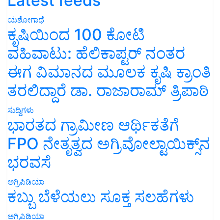
Latest feeds
ಯಶೋಗಾಥೆ
ಕೃಷಿಯಿಂದ 100 ಕೋಟಿ
ವಹಿವಾಟು: ಹೆಲಿಕಾಪ್ಟರ್ ನಂತರ
ಈಗ ವಿಮಾನದ ಮೂಲಕ ಕೃಷಿ ಕ್ರಾಂತಿ
ತರಲಿದ್ದಾರೆ ಡಾ. ರಾಜಾರಾಮ್ ತ್ರಿಪಾಠಿ
ಸುದ್ದಿಗಳು
ಭಾರತದ ಗ್ರಾಮೀಣ ಆರ್ಥಿಕತೆಗೆ
FPO ನೇತೃತ್ವದ ಅಗ್ರಿವೋಲ್ಟಾಯಿಕ್ಸ್‌ನ
ಭರವಸೆ
ಅಗ್ರಿಪಿಡಿಯಾ
ಕಬ್ಬು ಬೆಳೆಯಲು ಸೂಕ್ತ ಸಲಹೆಗಳು
ಅಗ್ರಿಪಿಡಿಯಾ