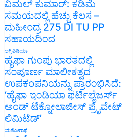
ವಿಮಲ್ ಕುಮಾರ್: ಕಡಿಮೆ
ಸಮಯದಲ್ಲಿ ಹೆಚ್ಚು ಕೆಲಸ –
ಮಹೀಂದ್ರ 275 DI TU PP
ಸಹಾಯದಿಂದ
ಅಗ್ರಿಪಿಡಿಯಾ
ಹೈಫಾ ಗುಂಪು ಭಾರತದಲ್ಲಿ
ಸಂಪೂರ್ಣ ಮಾಲೀಕತ್ವದ
ಉಪಕಂಪನಿಯನ್ನು ಪ್ರಾರಂಭಿಸಿದೆ:
‘ಹೈಫಾ ಇಂಡಿಯಾ ಫರ್ಟಿಲೈಜರ್ಸ್
ಅಂಡ್ ಟೆಕ್ನೋಲಾಜೀಸ್ ಪ್ರೈವೇಟ್
ಲಿಮಿಟೆಡ್’
ಯಶೋಗಾಥೆ