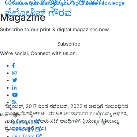
ಡಾ.ಬಿ.ಎನ್‌.ಶ್ರೀಧರ್‌ ಅವರಿಗೆ
Take a quiz and test your agriculture knowledge
ಫೆಲೋಶಿಪ್‌ ಗೌರವ
Magazine
Subscribe to our print & digital magazines now
Subscribe
We're social. Connect with us on:
ಸೆಪ್ಟೆಂಬರ್
, 2017
ರಿಂದ ನವೆಂಬರ್
, 2022
ರ ಅವಧಿಗೆ ಸಂಬಂಧಿಸಿದ
ಸಾಂಸ್ಥಿಕ ವೆಬ್‌ಸೈಟ್‌ಗಳು. ಮಾಹಿತಿ ಚಂದಾದಾರರ ಸಂಖ್ಯೆಯನ್ನು ಆಧರಿಸಿ
,
More Links
ಮತ್ತು ಕೋಷ್ಟಕಗಳು ಆರು ಸೆಟ್ ಅವಧಿಗಳಿಗೆ ಕ್ರಿಯಾತ್ಮಕ ಸ್ಥಿತಿಯನ್ನು
About us
ಪ್ರತಿಬಿಂಬಿಸುತ್ತವೆ - (ಎ)
Directory
Our Team