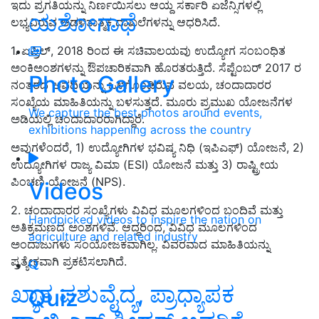
ಇದು ಪ್ರಗತಿಯನ್ನು ನಿರ್ಣಯಿಸಲು ಆಯ್ದ ಸರ್ಕಾರಿ ಏಜೆನ್ಸಿಗಳಲ್ಲಿ
ಯಶೋಗಾಥೆ
ಲಭ್ಯವಿರುವ ಆಡಳಿತಾತ್ಮಕ ದಾಖಲೆಗಳನ್ನು ಆಧರಿಸಿದೆ.
1. ಏಪ್ರಿಲ್
, 2018
ರಿಂದ ಈ ಸಚಿವಾಲಯವು ಉದ್ಯೋಗ ಸಂಬಂಧಿತ
ಅಂಕಿಅಂಶಗಳನ್ನು ಔಪಚಾರಿಕವಾಗಿ ಹೊರತರುತ್ತಿದೆ. ಸೆಪ್ಟೆಂಬರ್
2017
ರ
Photo Gallery
ನಂತರದ ಅವಧಿಯನ್ನು ಒಳಗೊಂಡಿರುವ ವಲಯ
,
ಚಂದಾದಾರರ
ಸಂಖ್ಯೆಯ ಮಾಹಿತಿಯನ್ನು ಬಳಸುತ್ತದೆ. ಮೂರು ಪ್ರಮುಖ ಯೋಜನೆಗಳ
We capture the best photos around events,
ಅಡಿಯಲ್ಲಿ ಚಂದಾದಾರರಾಗಿದ್ದಾರೆ
.
exhibitions happening across the country
ಅವುಗಳೆಂದರೆ, 1) ಉದ್ಯೋಗಿಗಳ ಭವಿಷ್ಯ ನಿಧಿ (ಇಪಿಎಫ್) ಯೋಜನೆ
, 2)
ಉದ್ಯೋಗಿಗಳ ರಾಜ್ಯ ವಿಮಾ (
ESI)
ಯೋಜನೆ ಮತ್ತು 3) ರಾಷ್ಟ್ರೀಯ
ಪಿಂಚಣಿ ಯೋಜನೆ (
NPS).
Videos
2. ಚಂದಾದಾರರ ಸಂಖ್ಯೆಗಳು ವಿವಿಧ ಮೂಲಗಳಿಂದ ಬಂದಿವೆ ಮತ್ತು
Handpicked videos to inspire the nation on
ಅತಿಕ್ರಮಣದ ಅಂಶಗಳಿವೆ. ಆದ್ದರಿಂದ
,
ವಿವಿಧ ಮೂಲಗಳಿಂದ
agriculture and related industry
ಅಂದಾಜುಗಳು ಸಂಯೋಜಕವಾಗಿಲ್ಲ. ವಿವರವಾದ ಮಾಹಿತಿಯನ್ನು
ಪ್ರತ್ಯೇಕವಾಗಿ ಪ್ರಕಟಿಸಲಾಗಿದೆ.
ಖ್ಯಾತ ಪಶುವೈದ್ಯ, ಪ್ರಾಧ್ಯಾಪಕ
Quiz