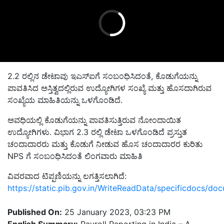
2.2
ರಲ್ಲಿನ ಡೇಟಾವು ಇಎಸ್‌ಐಗೆ ಸಂಬಂಧಿಸಿದಂತೆ
,
ಕೊಡುಗೆಯನ್ನು
ಪಾವತಿಸಿದ ಅಸ್ತಿತ್ವದಲ್ಲಿರುವ ಉದ್ಯೋಗಿಗಳ ಸಂಖ್ಯೆ ಮತ್ತು ಹೊಸದಾಗಿರುವ
ಸಂಖ್ಯೆಯ ಮಾಹಿತಿಯನ್ನು ಒಳಗೊಂಡಿದೆ.
ಅವಧಿಯಲ್ಲಿ ಕೊಡುಗೆಯನ್ನು ಪಾವತಿಸುತ್ತಿರುವ ನೋಂದಾಯಿತ
ಉದ್ಯೋಗಿಗಳು. ವಿಭಾಗ
2.3
ರಲ್ಲಿ ಡೇಟಾ ಒಳಗೊಂಡಿದೆ ಪ್ರಸ್ತುತ
ಚಂದಾದಾರರು ಮತ್ತು ಕೊಡುಗೆ ನೀಡುವ ಹೊಸ ಚಂದಾದಾರರ ಕುರಿತು
NPS
ಗೆ ಸಂಬಂಧಿಸಿದಂತೆ ಲಿಂಗವಾರು ಮಾಹಿತಿ
ವಿವರವಾದ ಟಿಪ್ಪಣಿಯನ್ನು ಲಗತ್ತಿಸಲಾಗಿದೆ:
https://static.pib.gov.in/WriteReadData/specificdocs/
Published On:
25 January 2023, 03:23 PM