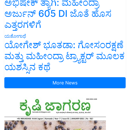
ಅಭಿಷೇಕ್ ತ್ಯಾಗಿ: ಮಹೀಂದ್ರಾ
ಅರ್ಜುನ್ 605 DI ಜೊತೆ ಹೊಸ
ಎತ್ತರಗಳಿಗೆ
ಯಶೋಗಾಥೆ
ಯೋಗೇಶ್ ಭೂತಡಾ: ಗೋಸಂರಕ್ಷಣೆ
ಮತ್ತು ಮಹೀಂದ್ರಾ ಟ್ರ್ಯಾಕ್ಟರ್ ಮೂಲಕ
ಯಶಸ್ಸಿನ ಕಥೆ
More News