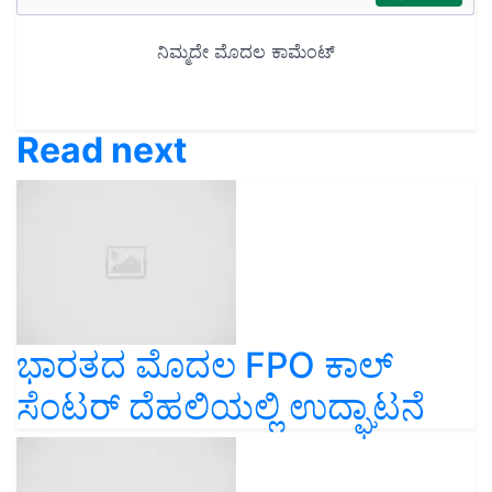
Read next
ಭಾರತದ ಮೊದಲ FPO ಕಾಲ್
ಸೆಂಟರ್ ದೆಹಲಿಯಲ್ಲಿ ಉದ್ಘಾಟನೆ