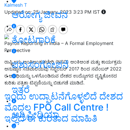
Kalmesh T
ಆರೋಗ್ಯ ಜೀವನ
Updated on: 25 January, 2023 3:23 PM IST
ತೋಟಗಾರಿಕೆ
Payroll Reporting in India – A Formal Employment
Perspective
ಪಶುಸಂಗೋಪನೆ
ರಾಷ್ಟ್ರೀಯ ಅಂಕಿಅಂಶ ಕಚೇರಿ (
NSO)
ಅಂಕಿಅಂಶ ಮತ್ತು ಕಾರ್ಯಕ್ರಮ
ಅನುಷ್ಠಾನ ಸಚಿವಾಲಯವು ಸೆಪ್ಟೆಂಬರ್
2017
ರಿಂದ ನವೆಂಬರ್
2022
ರ ಅವಧಿಯನ್ನು ಒಳಗೊಂಡಿರುವ ದೇಶದ ಉದ್ಯೋಗದ ದೃಷ್ಟಿಕೋನದ
ಕುರಿತು ಪತ್ರಿಕಾ ಟಿಪ್ಪಣಿಯನ್ನು ಬಿಡುಗಡೆ ಮಾಡಿದೆ.
ಇತರೆ
ಇಂದು ಉದ್ಘಾಟನೆಗೊಳ್ಳಲಿದೆ ದೇಶದ
ಮೊದಲ FPO Call Centre !
ಅಗ್ರಿಪೀಡಿಯಾ
ಇಲ್ಲಿದೆ ಈ ಕುರಿತಾದ ಮಾಹಿತಿ