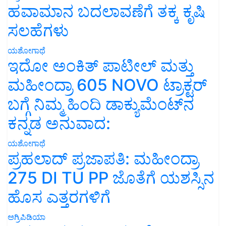
ಹವಾಮಾನ ಬದಲಾವಣೆಗೆ ತಕ್ಕ ಕೃಷಿ
ಸಲಹೆಗಳು
ಯಶೋಗಾಥೆ
ಇದೋ ಅಂಕಿತ್ ಪಾಟೀಲ್ ಮತ್ತು
ಮಹೀಂದ್ರಾ 605 NOVO ಟ್ರಾಕ್ಟರ್
ಬಗ್ಗೆ ನಿಮ್ಮ ಹಿಂದಿ ಡಾಕ್ಯುಮೆಂಟ್‌ನ
ಕನ್ನಡ ಅನುವಾದ:
ಯಶೋಗಾಥೆ
ಪ್ರಹಲಾದ್ ಪ್ರಜಾಪತಿ: ಮಹೀಂದ್ರಾ
275 DI TU PP ಜೊತೆಗೆ ಯಶಸ್ಸಿನ
ಹೊಸ ಎತ್ತರಗಳಿಗೆ
ಅಗ್ರಿಪಿಡಿಯಾ