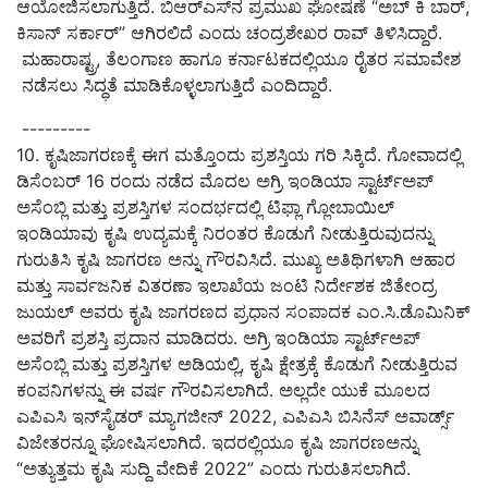
ಆಯೋಜಿಸಲಾಗುತ್ತಿದೆ. ಬಿಆರ್‌ಎಸ್‌ನ ಪ್ರಮುಖ ಘೋಷಣೆ “ಅಬ್ ಕಿ ಬಾರ್,
ಕಿಸಾನ್ ಸರ್ಕಾರ್” ಆಗಿರಲಿದೆ ಎಂದು ಚಂದ್ರಶೇಖರ ರಾವ್ ತಿಳಿಸಿದ್ದಾರೆ.
ಮಹಾರಾಷ್ಟ್ರ, ತೆಲಂಗಾಣ ಹಾಗೂ ಕರ್ನಾಟಕದಲ್ಲಿಯೂ ರೈತರ ಸಮಾವೇಶ
ನಡೆಸಲು ಸಿದ್ಧತೆ ಮಾಡಿಕೊಳ್ಳಲಾಗುತ್ತಿದೆ ಎಂದಿದ್ದಾರೆ.
---------
10. ಕೃಷಿಜಾಗರಣಕ್ಕೆ ಈಗ ಮತ್ತೊಂದು ಪ್ರಶಸ್ತಿಯ ಗರಿ ಸಿಕ್ಕಿದೆ. ಗೋವಾದಲ್ಲಿ
ಡಿಸೆಂಬರ್ 16 ರಂದು ನಡೆದ ಮೊದಲ ಅಗ್ರಿ ಇಂಡಿಯಾ ಸ್ಟಾರ್ಟ್ಅಪ್
ಅಸೆಂಬ್ಲಿ ಮತ್ತು ಪ್ರಶಸ್ತಿಗಳ ಸಂದರ್ಭದಲ್ಲಿ ಟಿಫ್ಲಾ ಗ್ಲೋಬಾಯಿಲ್‌
ಇಂಡಿಯಾವು ಕೃಷಿ ಉದ್ಯಮಕ್ಕೆ ನಿರಂತರ ಕೊಡುಗೆ ನೀಡುತ್ತಿರುವುದನ್ನು
ಗುರುತಿಸಿ ಕೃಷಿ ಜಾಗರಣ ಅನ್ನು ಗೌರವಿಸಿದೆ. ಮುಖ್ಯ ಅತಿಥಿಗಳಾಗಿ ಆಹಾರ
ಮತ್ತು ಸಾರ್ವಜನಿಕ ವಿತರಣಾ ಇಲಾಖೆಯ ಜಂಟಿ ನಿರ್ದೇಶಕ ಜಿತೇಂದ್ರ
ಜುಯಲ್ ಅವರು ಕೃಷಿ ಜಾಗರಣದ ಪ್ರಧಾನ ಸಂಪಾದಕ ಎಂ.ಸಿ.ಡೊಮಿನಿಕ್
ಅವರಿಗೆ ಪ್ರಶಸ್ತಿ ಪ್ರದಾನ ಮಾಡಿದರು. ಅಗ್ರಿ ಇಂಡಿಯಾ ಸ್ಟಾರ್ಟ್ಅಪ್
ಅಸೆಂಬ್ಲಿ ಮತ್ತು ಪ್ರಶಸ್ತಿಗಳ ಅಡಿಯಲ್ಲಿ, ಕೃಷಿ ಕ್ಷೇತ್ರಕ್ಕೆ ಕೊಡುಗೆ ನೀಡುತ್ತಿರುವ
ಕಂಪನಿಗಳನ್ನು ಈ ವರ್ಷ ಗೌರವಿಸಲಾಗಿದೆ. ಅಲ್ಲದೇ ಯುಕೆ ಮೂಲದ
ಎಪಿಎಸಿ ಇನ್‌ಸೈಡರ್ ಮ್ಯಾಗಜೀನ್ 2022, ಎಪಿಎಸಿ ಬಿಸಿನೆಸ್ ಅವಾರ್ಡ್ಸ್‌
ವಿಜೇತರನ್ನೂ ಘೋಷಿಸಲಾಗಿದೆ. ಇದರಲ್ಲಿಯೂ ಕೃಷಿ ಜಾಗರಣಅನ್ನು
“ಅತ್ಯುತ್ತಮ ಕೃಷಿ ಸುದ್ದಿ ವೇದಿಕೆ 2022” ಎಂದು ಗುರುತಿಸಲಾಗಿದೆ.