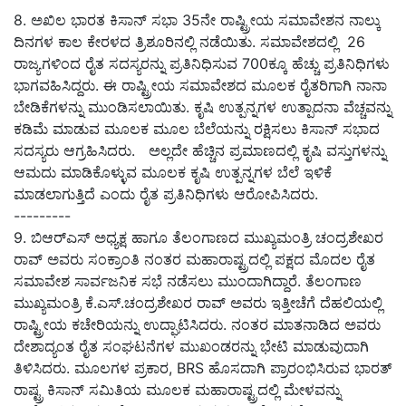
8. ಅಖಿಲ ಭಾರತ ಕಿಸಾನ್ ಸಭಾ 35ನೇ ರಾಷ್ಟ್ರೀಯ ಸಮಾವೇಶನ ನಾಲ್ಕು
ದಿನಗಳ ಕಾಲ ಕೇರಳದ ತ್ರಿಶೂರಿನಲ್ಲಿ ನಡೆಯಿತು. ಸಮಾವೇಶದಲ್ಲಿ 26
ರಾಜ್ಯಗಳಿಂದ ರೈತ ಸದಸ್ಯರನ್ನು ಪ್ರತಿನಿಧಿಸುವ 700ಕ್ಕೂ ಹೆಚ್ಚು ಪ್ರತಿನಿಧಿಗಳು
ಭಾಗವಹಿಸಿದ್ದರು. ಈ ರಾಷ್ಟ್ರೀಯ ಸಮಾವೇಶದ ಮೂಲಕ ರೈತರಿಗಾಗಿ ನಾನಾ
ಬೇಡಿಕೆಗಳನ್ನು ಮುಂಡಿಸಲಾಯಿತು. ಕೃಷಿ ಉತ್ಪನ್ನಗಳ ಉತ್ಪಾದನಾ ವೆಚ್ಚವನ್ನು
ಕಡಿಮೆ ಮಾಡುವ ಮೂಲಕ ಮೂಲ ಬೆಲೆಯನ್ನು ರಕ್ಷಿಸಲು ಕಿಸಾನ್ ಸಭಾದ
ಸದಸ್ಯರು ಆಗ್ರಹಿಸಿದರು. ಅಲ್ಲದೇ ಹೆಚ್ಚಿನ ಪ್ರಮಾಣದಲ್ಲಿ ಕೃಷಿ ವಸ್ತುಗಳನ್ನು
ಆಮದು ಮಾಡಿಕೊಳ್ಳುವ ಮೂಲಕ ಕೃಷಿ ಉತ್ಪನ್ನಗಳ ಬೆಲೆ ಇಳಿಕೆ
ಮಾಡಲಾಗುತ್ತಿದೆ ಎಂದು ರೈತ ಪ್ರತಿನಿಧಿಗಳು ಆರೋಪಿಸಿದರು.
---------
9. ಬಿಆರ್‌ಎಸ್ ಅಧ್ಯಕ್ಷ ಹಾಗೂ ತೆಲಂಗಾಣದ ಮುಖ್ಯಮಂತ್ರಿ ಚಂದ್ರಶೇಖರ
ರಾವ್ ಅವರು ಸಂಕ್ರಾಂತಿ ನಂತರ ಮಹಾರಾಷ್ಟ್ರದಲ್ಲಿ ಪಕ್ಷದ ಮೊದಲ ರೈತ
ಸಮಾವೇಶ ಸಾರ್ವಜನಿಕ ಸಭೆ ನಡೆಸಲು ಮುಂದಾಗಿದ್ದಾರೆ. ತೆಲಂಗಾಣ
ಮುಖ್ಯಮಂತ್ರಿ ಕೆ.ಎಸ್.ಚಂದ್ರಶೇಖರ ರಾವ್ ಅವರು ಇತ್ತೀಚೆಗೆ ದೆಹಲಿಯಲ್ಲಿ
ರಾಷ್ಟ್ರೀಯ ಕಚೇರಿಯನ್ನು ಉದ್ಘಾಟಿಸಿದರು. ನಂತರ ಮಾತನಾಡಿದ ಅವರು
ದೇಶಾದ್ಯಂತ ರೈತ ಸಂಘಟನೆಗಳ ಮುಖಂಡರನ್ನು ಭೇಟಿ ಮಾಡುವುದಾಗಿ
ತಿಳಿಸಿದರು. ಮೂಲಗಳ ಪ್ರಕಾರ, BRS ಹೊಸದಾಗಿ ಪ್ರಾರಂಭಿಸಿರುವ ಭಾರತ್
ರಾಷ್ಟ್ರ ಕಿಸಾನ್ ಸಮಿತಿಯ ಮೂಲಕ ಮಹಾರಾಷ್ಟ್ರದಲ್ಲಿ ಮೇಳವನ್ನು