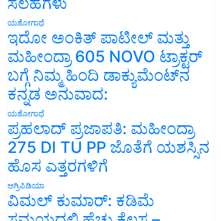
ಸಲಹೆಗಳು
ಯಶೋಗಾಥೆ
ಇದೋ ಅಂಕಿತ್ ಪಾಟೀಲ್ ಮತ್ತು
ಮಹೀಂದ್ರಾ 605 NOVO ಟ್ರಾಕ್ಟರ್
ಬಗ್ಗೆ ನಿಮ್ಮ ಹಿಂದಿ ಡಾಕ್ಯುಮೆಂಟ್‌ನ
ಕನ್ನಡ ಅನುವಾದ:
ಯಶೋಗಾಥೆ
ಪ್ರಹಲಾದ್ ಪ್ರಜಾಪತಿ: ಮಹೀಂದ್ರಾ
275 DI TU PP ಜೊತೆಗೆ ಯಶಸ್ಸಿನ
ಹೊಸ ಎತ್ತರಗಳಿಗೆ
ಅಗ್ರಿಪಿಡಿಯಾ
ವಿಮಲ್ ಕುಮಾರ್: ಕಡಿಮೆ
ಸಮಯದಲ್ಲಿ ಹೆಚ್ಚು ಕೆಲಸ –