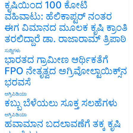
ಕೃಷಿಯಿಂದ 100 ಕೋಟಿ
ವಹಿವಾಟು: ಹೆಲಿಕಾಪ್ಟರ್ ನಂತರ
ಈಗ ವಿಮಾನದ ಮೂಲಕ ಕೃಷಿ ಕ್ರಾಂತಿ
ತರಲಿದ್ದಾರೆ ಡಾ. ರಾಜಾರಾಮ್ ತ್ರಿಪಾಠಿ
ಸುದ್ದಿಗಳು
ಭಾರತದ ಗ್ರಾಮೀಣ ಆರ್ಥಿಕತೆಗೆ
FPO ನೇತೃತ್ವದ ಅಗ್ರಿವೋಲ್ಟಾಯಿಕ್ಸ್‌ನ
ಭರವಸೆ
ಅಗ್ರಿಪಿಡಿಯಾ
ಕಬ್ಬು ಬೆಳೆಯಲು ಸೂಕ್ತ ಸಲಹೆಗಳು
ಅಗ್ರಿಪಿಡಿಯಾ
ಹವಾಮಾನ ಬದಲಾವಣೆಗೆ ತಕ್ಕ ಕೃಷಿ