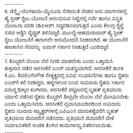
---------
6. ಚೆನ್ನೈ–ಬೆಂಗಳೂರು–ಮೈಸೂರು ಸೇರಿದಂತೆ ದೇಶದ ಆರು ಮಾರ್ಗಗಳಲ್ಲಿ
ಹೈ ಸ್ಪೀಡ್‌ ರೈಲು ಯೋಜನೆ ಆರಂಭಿಸುವ ನಿಟ್ಟಿನಲ್ಲಿ ಸರ್ವೆ ಹಾಗೂ ವಿಸ್ತೃತ
ಯೋಜನಾ ವರದಿ (ಡಿಪಿಆರ್) ಸಿದ್ಧಪಡಿಸಲಾಗುತ್ತಿದೆ ಎಂದು ಕೇಂದ್ರ ರೈಲ್ವೆ
ಸಚಿವ ಅಶ್ವಿನಿ ವೈಷ್ಣವ್‌ ತಿಳಿಸಿದ್ದಾರೆ. ಮುಂಬೈ–ಅಹಮದಾಬಾದ್‌ ಹೈ ಸ್ಪೀಡ್‌
ರೈಲು ಯೋಜನೆಗೆ ಈಗಾಗಲೇ ಅನುಮೋದನೆ ನೀಡಲಾಗಿದೆ. ಈ ಯೋಜನೆಗೆ
ಹಣಕಾಸಿನ ನೆರವನ್ನು ಜಪಾನ್‌ ಸರ್ಕಾರ ನೀಡುತ್ತಿದೆ ಎಂದಿದ್ದಾರೆ.
---------
7. ಕೊಬ್ಬರಿಗೆ ಬೆಂಬಲ ಬೆಲೆ ನಿಗದಿ ಮಾಡಬೇಕು ಎಂದು ಒತ್ತಾಯಿಸಿ
ಶುಕ್ರವಾರ ನಡೆದ ಅರಸೀಕೆರೆ ಬಂದ್‌ ಯಶಸ್ವಿಯಾಗಿದೆ. ಅರಸೀಕೆರೆ ಶಾಸಕ
ಕೆ.ಎಂ. ಶಿವಲಿಂಗೇಗೌಡ ನೇತೃತ್ವದಲ್ಲಿ ವಿವಿಧ ಸಂಘಟನೆಗಳು ಹಾಗೂ ರೈತರು
ಬಂದ್‌ಗೆ ಕರೆ ನೀಡಿದ್ದರು. ಹಳ್ಳಿಗಳಿಂದ ಬಂದ ಸಾವಿರಾರು ರೈತರು ಸರ್ಕಾರ
ವಿರುದ್ಧ ಧಿಕ್ಕಾರ ಕೂಗಿದರು. ಅರಸೀಕೆರೆ ಪಟ್ಟಣದಲ್ಲಿ ಬೃಹತ್ ಪ್ರತಿಭಟನಾ
ರ್ಯಾಲಿ ನಡೆಸಿದ ರೈತರು ಕೊಬ್ಬರಿಗೆ ಶೀಘ್ರವೇ ಬೆಂಬಲ ಬೆಲೆ ಘೋಷಿಸಬೇಕು
ಎಂದು ಒತ್ತಾಯಿಸಿದರು. ಅರಸೀಕೆರೆ ಪ್ರವಾಸಿಮಂದಿರದಿಂದ ಸಾವಿರಾರು
ರೈತರು ನೂರಾರು ಟ್ರ್ಯಾಕ್ಟರ್‌ಗಳಲ್ಲಿ ಎಪಿಎಂಸಿ ಮಾರುಕಟ್ಟೆವರೆಗೆ ಬೃಹತ್
ಪ್ರತಿಭಟನಾ ಮೆರವಣಿಗೆ ನಡೆಸಿದರು. ಪ್ರತಿಭಟನೆ ಮೆರವಣಿಗೆ ವೇಳೆ
ಸಾರ್ವಜನಿಕರಿಗೆ ಉಚಿತ ತೆಂಗಿನ ಕಾಯಿಗಳನ್ನು ವಿತರಿಸಲಾಯಿತು.
---------