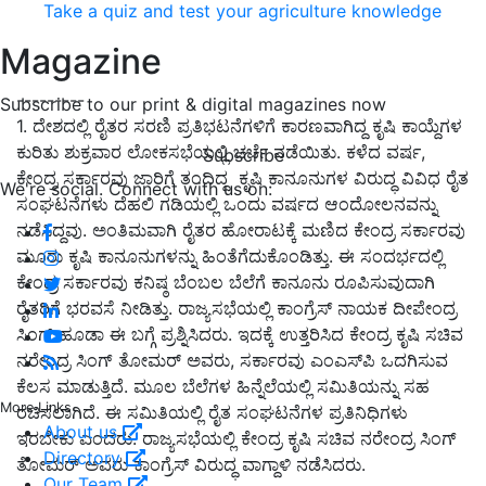
Take a quiz and test your agriculture knowledge
Magazine
---------
Subscribe to our print & digital magazines now
1. ದೇಶದಲ್ಲಿ ರೈತರ ಸರಣಿ ಪ್ರತಿಭಟನೆಗಳಿಗೆ ಕಾರಣವಾಗಿದ್ದ ಕೃಷಿ ಕಾಯ್ದೆಗಳ
ಕುರಿತು ಶುಕ್ರವಾರ ಲೋಕಸಭೆಯಲ್ಲಿ ಚರ್ಚೆ ನಡೆಯಿತು. ಕಳೆದ ವರ್ಷ,
Subscribe
ಕೇಂದ್ರ ಸರ್ಕಾರವು ಜಾರಿಗೆ ತಂದಿದ್ದ ಕೃಷಿ ಕಾನೂನುಗಳ ವಿರುದ್ಧ ವಿವಿಧ ರೈತ
We're social. Connect with us on:
ಸಂಘಟನೆಗಳು ದೆಹಲಿ ಗಡಿಯಲ್ಲಿ ಒಂದು ವರ್ಷದ ಆಂದೋಲನವನ್ನು
ನಡೆಸಿದ್ದವು. ಅಂತಿಮವಾಗಿ ರೈತರ ಹೋರಾಟಕ್ಕೆ ಮಣಿದ ಕೇಂದ್ರ ಸರ್ಕಾರವು
ಮೂರು ಕೃಷಿ ಕಾನೂನುಗಳನ್ನು ಹಿಂತೆಗೆದುಕೊಂಡಿತ್ತು. ಈ ಸಂದರ್ಭದಲ್ಲಿ
ಕೇಂದ್ರ ಸರ್ಕಾರವು ಕನಿಷ್ಠ ಬೆಂಬಲ ಬೆಲೆಗೆ ಕಾನೂನು ರೂಪಿಸುವುದಾಗಿ
ರೈತರಿಗೆ ಭರವಸೆ ನೀಡಿತ್ತು. ರಾಜ್ಯಸಭೆಯಲ್ಲಿ ಕಾಂಗ್ರೆಸ್ ನಾಯಕ ದೀಪೇಂದ್ರ
ಸಿಂಗ್ ಹೂಡಾ ಈ ಬಗ್ಗೆ ಪ್ರಶ್ನಿಸಿದರು. ಇದಕ್ಕೆ ಉತ್ತರಿಸಿದ ಕೇಂದ್ರ ಕೃಷಿ ಸಚಿವ
ನರೇಂದ್ರ ಸಿಂಗ್ ತೋಮರ್ ಅವರು, ಸರ್ಕಾರವು ಎಂಎಸ್‌ಪಿ ಒದಗಿಸುವ
ಕೆಲಸ ಮಾಡುತ್ತಿದೆ. ಮೂಲ ಬೆಲೆಗಳ ಹಿನ್ನೆಲೆಯಲ್ಲಿ ಸಮಿತಿಯನ್ನು ಸಹ
More Links
ರಚಿಸಲಾಗಿದೆ. ಈ ಸಮಿತಿಯಲ್ಲಿ ರೈತ ಸಂಘಟನೆಗಳ ಪ್ರತಿನಿಧಿಗಳು
About us
ಇರಬೇಕು ಎಂದರು. ರಾಜ್ಯಸಭೆಯಲ್ಲಿ ಕೇಂದ್ರ ಕೃಷಿ ಸಚಿವ ನರೇಂದ್ರ ಸಿಂಗ್
Directory
ತೋಮರ್ ಅವರು ಕಾಂಗ್ರೆಸ್ ವಿರುದ್ಧ ವಾಗ್ದಾಳಿ ನಡೆಸಿದರು.
Our Team