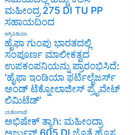
ಮಹೀಂದ್ರ 275 DI TU PP
ಸಹಾಯದಿಂದ
ಅಗ್ರಿಪಿಡಿಯಾ
ಹೈಫಾ ಗುಂಪು ಭಾರತದಲ್ಲಿ
ಸಂಪೂರ್ಣ ಮಾಲೀಕತ್ವದ
ಉಪಕಂಪನಿಯನ್ನು ಪ್ರಾರಂಭಿಸಿದೆ:
‘ಹೈಫಾ ಇಂಡಿಯಾ ಫರ್ಟಿಲೈಜರ್ಸ್
ಅಂಡ್ ಟೆಕ್ನೋಲಾಜೀಸ್ ಪ್ರೈವೇಟ್
ಲಿಮಿಟೆಡ್’
ಯಶೋಗಾಥೆ
ಅಭಿಷೇಕ್ ತ್ಯಾಗಿ: ಮಹೀಂದ್ರಾ
ಅರ್ಜುನ್ 605 DI ಜೊತೆ ಹೊಸ