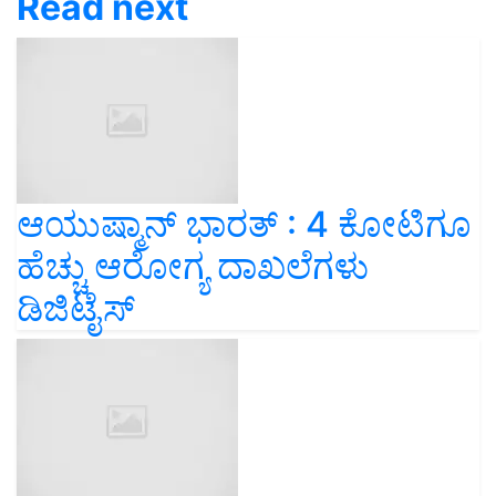
Read next
ಆಯುಷ್ಮಾನ್ ಭಾರತ್ : 4 ಕೋಟಿಗೂ
ಹೆಚ್ಚು ಆರೋಗ್ಯ ದಾಖಲೆಗಳು
ಡಿಜಿಟೈಸ್‌