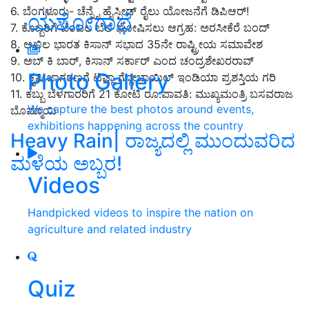
6. ಬೆಂಗಳೂರು- ಚೆನ್ನೈ ಹೈಸ್ಪೀಡ್‌ ರೈಲು ಯೋಜನೆಗೆ ಡಿಪಿಆರ್‌!
ಯಶೋಗಾಥೆ
7. ಕೊಬ್ಬರಿಗೆ ಬೆಂಬಲ ಬೆಲೆ ಘೋಷಿಸಲು ಆಗ್ರಹ: ಅರಸೀಕೆರೆ ಬಂದ್‌
8. ಅಖಿಲ ಭಾರತ ಕಿಸಾನ್ ಸಭಾದ 35ನೇ ರಾಷ್ಟ್ರೀಯ ಸಮಾವೇಶ
9. ಅಬ್ ಕಿ ಬಾರ್, ಕಿಸಾನ್ ಸರ್ಕಾರ್ ಎಂದ ಚಂದ್ರಶೇಖರರಾವ್‌
Photo Gallery
10. ಕೃಷಿ ಜಾಗರಣಗೆ ಟಿಫ್ಲಾ ಗ್ಲೋಬಾಯಿಲ್‌ ಇಂಡಿಯಾ ಪ್ರಶಸ್ತಿಯ ಗರಿ
11.
ಕಬ್ಬು ಬೆಳಗಾರರಿಗೆ
21 ಕೋಟಿ ರೂ.ಪಾವತಿ: ಮುಖ್ಯಮಂತ್ರಿ ಬಸವರಾಜ
We capture the best photos around events,
ಬೊಮ್ಮಾಯಿ
exhibitions happening across the country
Heavy Rain| ರಾಜ್ಯದಲ್ಲಿ ಮುಂದುವರಿದ
ಮಳೆಯ ಅಬ್ಬರ!
Videos
Handpicked videos to inspire the nation on
agriculture and related industry
Quiz