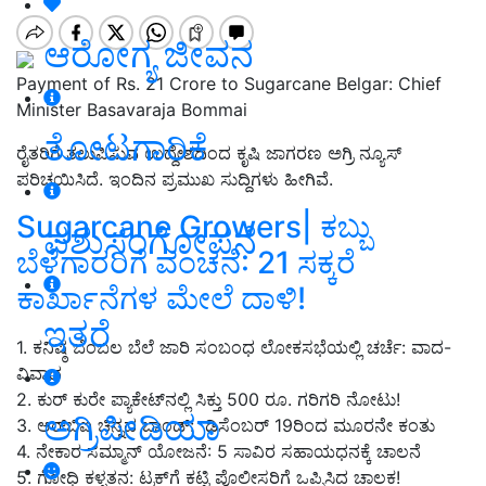
ಆರೋಗ್ಯ ಜೀವನ
Payment of Rs. 21 Crore to Sugarcane Belgar: Chief
Minister Basavaraja Bommai
ತೋಟಗಾರಿಕೆ
ರೈತರಿಗೆ ತಲುಪಿಸುವ ಉದ್ದೇಶದಿಂದ ಕೃಷಿ ಜಾಗರಣ ಅಗ್ರಿ ನ್ಯೂಸ್‌
ಪರಿಚಯಿಸಿದೆ. ಇಂದಿನ ಪ್ರಮುಖ ಸುದ್ದಿಗಳು ಹೀಗಿವೆ.
Sugarcane Growers| ಕಬ್ಬು
ಪಶುಸಂಗೋಪನೆ
ಬೆಳೆಗಾರರಿಗೆ ವಂಚನೆ: 21 ಸಕ್ಕರೆ
ಕಾರ್ಖಾನೆಗಳ ಮೇಲೆ ದಾಳಿ!
ಇತರೆ
1. ಕನಿಷ್ಠ ಬೆಂಬಲ ಬೆಲೆ ಜಾರಿ ಸಂಬಂಧ ಲೋಕಸಭೆಯಲ್ಲಿ ಚರ್ಚೆ: ವಾದ-
ವಿವಾದ
2. ಕುರ್‌ ಕುರೇ ಪ್ಯಾಕೇಟ್‌ನಲ್ಲಿ ಸಿಕ್ತು 500 ರೂ. ಗರಿಗರಿ ನೋಟು!
ಅಗ್ರಿಪೀಡಿಯಾ
3. ಆರ್‌ಬಿಐ ಚಿನ್ನದ ಬಾಂಡ್‌: ಡಿಸೆಂಬರ್‌ 19ರಿಂದ ಮೂರನೇ ಕಂತು
4. ನೇಕಾರ ಸಮ್ಮಾನ್‌ ಯೋಜನೆ: 5 ಸಾವಿರ ಸಹಾಯಧನಕ್ಕೆ ಚಾಲನೆ
5. ಗೋಧಿ ಕಳ್ಳತನ: ಟ್ರಕ್‌ಗೆ ಕಟ್ಟಿ ಪೊಲೀಸರಿಗೆ ಒಪ್ಪಿಸಿದ ಚಾಲಕ!