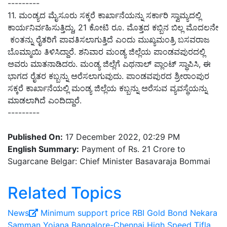
---------
11. ಮಂಡ್ಯದ ಮೈಸೂರು ಸಕ್ಕರೆ ಕಾರ್ಖಾನೆಯನ್ನು ಸರ್ಕಾರಿ ಸ್ವಾಮ್ಯದಲ್ಲಿ
ಕಾರ್ಯನಿರ್ವಹಿಸುತ್ತಿದ್ದು, 21 ಕೋಟಿ ರೂ. ಮೊತ್ತದ ಕಬ್ಬಿನ ಬಿಲ್ಲ ಮೊದಲನೇ
ಕಂತನ್ನು ರೈತರಿಗೆ ಪಾವತಿಸಲಾಗುತ್ತಿದೆ ಎಂದು ಮುಖ್ಯಮಂತ್ರಿ ಬಸವರಾಜ
ಬೊಮ್ಮಾಯಿ ತಿಳಿಸಿದ್ದಾರೆ. ಶನಿವಾರ ಮಂಡ್ಯ ಜಿಲ್ಲೆಯ ಪಾಂಡವಪುರದಲ್ಲಿ
ಅವರು ಮಾತನಾಡಿದರು. ಮಂಡ್ಯ ಜಿಲ್ಲೆಗೆ ಎಥನಾಲ್ ಪ್ಲಾಂಟ್ ಸ್ಥಾಪಿಸಿ, ಈ
ಭಾಗದ ರೈತರ ಕಬ್ಬನ್ನು ಅರೆಸಲಾಗುವುದು. ಪಾಂಡವಪುರದ ಶ್ರೀರಾಂಪುರ
ಸಕ್ಕರೆ ಕಾರ್ಖಾನೆಯಲ್ಲಿ ಮಂಡ್ಯ ಜಿಲ್ಲೆಯ ಕಬ್ಬನ್ನು ಅರೆಸುವ ವ್ಯವಸ್ಥೆಯನ್ನು
ಮಾಡಲಾಗಿದೆ ಎಂದಿದ್ದಾರೆ.
---------
Published On:
17 December 2022, 02:29 PM
English Summary:
Payment of Rs. 21 Crore to
Sugarcane Belgar: Chief Minister Basavaraja Bommai
Related Topics
News
Minimum support price
RBI Gold Bond
Nekara
Samman Yojana
Bangalore-Chennai High Speed
Tifla